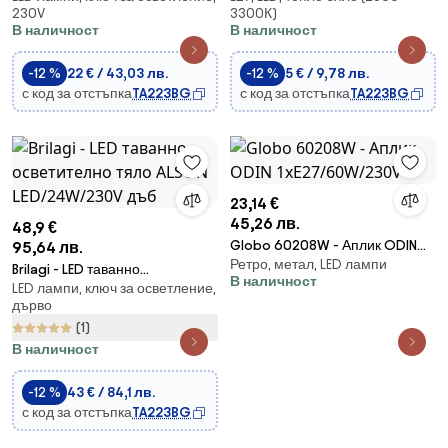
230V
3300К)
В наличност
В наличност
-12 %
22 € / 43,03 лв.
-12 %
5 € / 9,78 лв.
с код за отстъпка
TA223BG
с код за отстъпка
TA223BG
23,14 €
45,26 лв.
48,9 €
Globo 60208W - Аплик ODIN
95,64 лв.
Ретро, метал, LED лампи
1xE27/60W/230V
Brilagi - LED таванно
В наличност
LED лампи, ключ за осветление,
осветително тяло ALSON
дърво
LED/24W/230V дъб
(1)
В наличност
-12 %
43 € / 84,1 лв.
с код за отстъпка
TA223BG