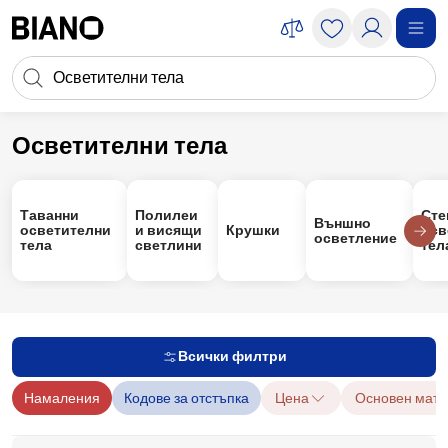
Пропускане към съдържанието
Търсене
Пропускане към футъра
Осветителни тела
Осветителни тела
Таванни
Полилеи
Сте
Външно
осветителни
и висящи
Крушки
осв
осветление
тела
светлини
тел
Всички филтри
Намаления
Кодове за отстъпка
Цена
Основен мате