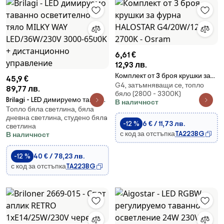
6,61 €
12,93 лв.
Комплект от 3 броя крушки за
45,9 €
G4, затъмняващи се, топло
фурна HALOSTAR G4/20W/12V
89,77 лв.
бяло (2800 - 3300К)
2700K - Osram
Brilagi - LED димируемо таванно
В наличност
Топло бяла светлина, бяла
осветително тяло MILKY WAY
дневна светлина, студено бялa
LED/36W/230V 3000-6500K +
-12 %
6 € / 11,73 лв.
светлина
дистанционно управление
с код за отстъпка
TA223BG
В наличност
-12 %
40 € / 78,23 лв.
с код за отстъпка
TA223BG