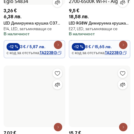
3,26 €
9,5 €
6,38 лв.
18,58 лв.
LED Димируема крушка C37
LED RGBW Димируема крушка
E14, LED, затъмняващи се
E27, LED, затъмняващи се
E14/6W/230V 3000K - Eglo
A60 E27/9W/230V 2700-6500K
В наличност
В наличност
54834
Wi-Fi - Aigostar
-12 %
3 € / 5,87 лв.
-12 %
8 € / 15,65 лв.
с код за отстъпка
TA223BG
с код за отстъпка
TA223BG
7,02 €
13,73 лв.
15,7 €
Флуоресцентна тръба T9
30,71 лв.
Студено бяло (5000 - 7000К),
G10q/32W/230V 6500K -
Brilagi - Стенен насочващ
енергоспестяващи крушки,
Aigostar
Метал, модерни, LED лампи
аплик SELE 1xGU10/30W/230V
флуоресцентни тръби
В наличност
черно/златно
В наличност