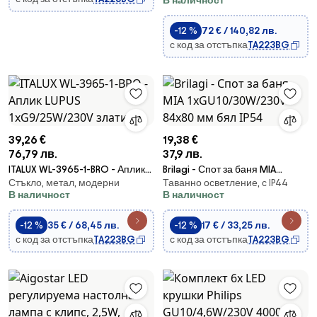
В наличност
DO
-12 %
72 € / 140,82 лв.
с код за отстъпка
TA223BG
39,26 €
19,38 €
76,79 лв.
37,9 лв.
ITALUX WL-3965-1-BRO - Аплик
Brilagi - Спот за баня MIA
Стъкло, метал, модерни
Таванно осветление, с IP44
LUPUS 1xG9/25W/230V златист
1xGU10/30W/230V 84x80 мм
В наличност
В наличност
бял IP54
-12 %
35 € / 68,45 лв.
-12 %
17 € / 33,25 лв.
с код за отстъпка
TA223BG
с код за отстъпка
TA223BG