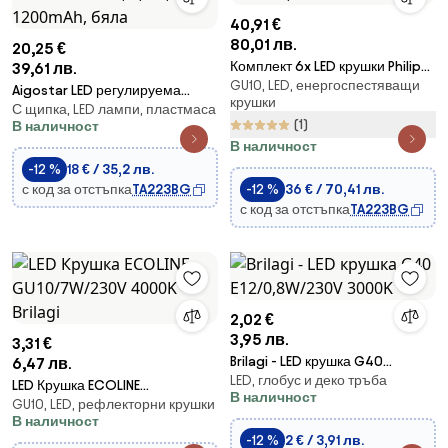
40,91 €
80,01 лв.
20,25 €
Комплект 6x LED крушки Philips
39,61 лв.
GU10, LED, енергоспестяващи
GU10/4,6W/230V 4000K
Aigostar LED регулируема
крушки
С щипка, LED лампи, пластмаса
настолна лампа с клипс, 2,5W,
(1)
В наличност
1200mAh, бяла
В наличност
-12 %
18 € / 35,2 лв.
с код за отстъпка
TA223BG
-12 %
36 € / 70,41 лв.
с код за отстъпка
TA223BG
2,02 €
3,95 лв.
3,31 €
Brilagi - LED крушка G40
6,47 лв.
LED, глобус и деко тръба
E12/0,8W/230V 3000K
LED Крушка ECOLINE
В наличност
GU10, LED, рефлекторни крушки
GU10/7W/230V 4000K - Brilagi
В наличност
-12 %
2 € / 3,91 лв.