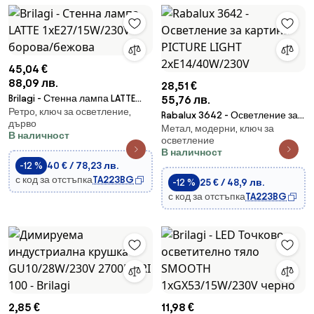
45,04 €
88,09 лв.
28,51 €
Brilagi - Стенна лампа LATTE
55,76 лв.
Ретро, ключ за осветление,
1xE27/15W/230V борова/бежова
Rabalux 3642 - Осветление за
дърво
Метал, модерни, ключ за
картина PICTURE LIGHT
В наличност
осветление
2xE14/40W/230V
В наличност
-12 %
40 € / 78,23 лв.
с код за отстъпка
TA223BG
-12 %
25 € / 48,9 лв.
с код за отстъпка
TA223BG
2,85 €
11,98 €