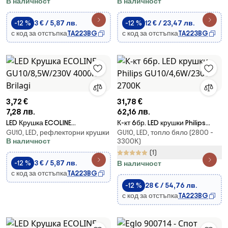
В наличност
В наличност
-12 %
3 € / 5,87 лв.
-12 %
12 € / 23,47 лв.
с код за отстъпка
TA223BG
с код за отстъпка
TA223BG
3,72 €
31,78 €
7,28 лв.
62,16 лв.
LED Крушка ECOLINE
К-кт 6бр. LED крушки Philips
GU10, LED, рефлекторни крушки
GU10, LED, топло бяло (2800 -
GU10/8,5W/230V 4000K - Brilagi
GU10/4,6W/230V 2700K
В наличност
3300К)
(1)
-12 %
3 € / 5,87 лв.
В наличност
с код за отстъпка
TA223BG
-12 %
28 € / 54,76 лв.
с код за отстъпка
TA223BG