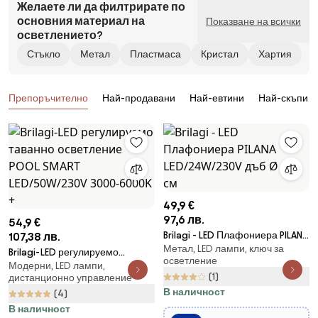
Желаете ли да филтрирате по
основния материал на
Показване на всички
осветлението?
Стъкло
Метал
Пластмаса
Кристал
Хартия
Продукти
Препоръчително
Най-продавани
Най-евтини
Най-скъпи
49,9 €
97,6 лв.
54,9 €
Brilagi - LED Плафониера PILANA
107,38 лв.
Метал, LED лампи, ключ за
LED/24W/230V дъб Ø 30 см
Brilagi-LED регулируемо
осветление
Модерни, LED лампи,
таванно осветление POOL
(1)
дистанционно управление
SMART LED/50W/230V 3000-
В наличност
(4)
6000K +
В наличност