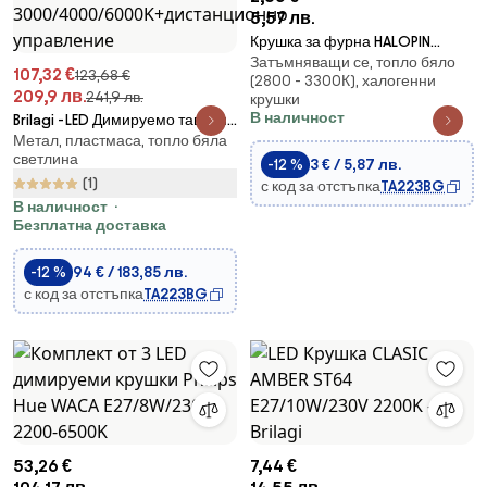
5,57 лв.
Крушка за фурна HALOPIN
Затъмняващи се, топло бяло
G9/40W/230V 2700K - Osram
107,32 €
123,68 €
(2800 - 3300К), халогенни
209,9 лв.
241,9 лв.
крушки
В наличност
Brilagi -LED Димируемо таванно
Метал, пластмаса, топло бяла
осветително тяло SPIRAL
светлина
LED/56W/230V
-12 %
3 € / 5,87 лв.
(1)
3000/4000/6000K+дистанционно
с код за отстъпка
TA223BG
управление
В наличност
Безплатна доставка
-12 %
94 € / 183,85 лв.
с код за отстъпка
TA223BG
53,26 €
7,44 €