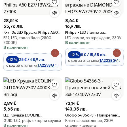
28,51 €
8,64 €
55,76 лв.
16,9 лв.
К-кт 3x LED Крушка Philips A60
Philips - LED Лампа за
E27, LED, топло бяло (2800 -
LED лампи, за вграждане, 230V
E27/13W/230V 2700K
вграждане DIAMOND
3300К)
В наличност
LED/3.5W/230V 2,700K
В наличност
-12 %
8 € / 15,65 лв.
-12 %
25 € / 48,9 лв.
с код за отстъпка
TA223BG
с код за отстъпка
TA223BG
2,89 €
73,14 €
5,65 лв.
143,05 лв.
LED Крушка ECOLINE
Globo 54356-3 - Прикрепен
GU10, LED, рефлекторни крушки
Ключ за осветление, 230V,
GU10/6W/230V 4000K - Brilagi
полилей KRIS 3xE14/40W/230V
В наличност
спалня и дневна