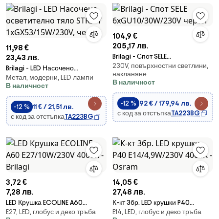
104,9 €
205,17 лв.
11,98 €
Brilagi - Спот SELE
23,43 лв.
230V, повърхностни светлини,
6xGU10/30W/230V черен
Brilagi - LED Насочено
накланяне
Метал, модерни, LED лампи
осветително тяло STRIPY
В наличност
В наличност
1xGX53/15W/230V, черно
-12 %
92 € / 179,94 лв.
-12 %
11 € / 21,51 лв.
с код за отстъпка
TA223BG
с код за отстъпка
TA223BG
3,72 €
14,05 €
7,28 лв.
27,48 лв.
LED Крушка ECOLINE A60
К-кт 3бр. LED крушки P40
E27, LED, глобус и деко тръба
E14, LED, глобус и деко тръба
E27/10W/230V 4000K - Brilagi
E14/4,9W/230V 4000K - Osram