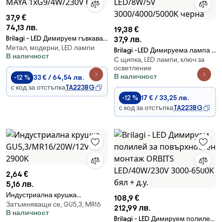
37,9 €
74,13 лв.
19,38 €
Brilagi - LED Димируем гъвкава
37,9 лв.
Метал, модерни, LED лампи
стена лампа MAYA
Brilagi -LED Димируема лампа с
В наличност
1xG9/4W/230V бял
С щипка, LED лампи, ключ за
щипка ORBELA LED/8W/5V
осветление
3000/4000/5000K черна
В наличност
-12 %
33 € / 64,54 лв.
с код за отстъпка
TA223BG
-12 %
17 € / 33,25 лв.
с код за отстъпка
TA223BG
2,64 €
5,16 лв.
Индустриална крушка
108,9 €
Затъмняващи се, GU5,3, MR16
GU5,3/MR16/20W/12V 2900K
212,99 лв.
В наличност
Brilagi - LED Димируем полилей