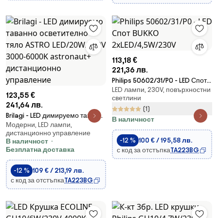
113,18 €
221,36 лв.
Philips 50602/31/P0 - LED Спот
LED лампи, 230V, повърхностни
BUKKO 2xLED/4,5W/230V
123,55 €
светлини
241,64 лв.
(1)
Brilagi - LED димируемо таванно
В наличност
Модерни, LED лампи,
осветително тяло ASTRO
дистанционно управление
LED/20W/230V 3000-6000K
-12 %
100 € / 195,58 лв.
В наличност
astronaut+ дистанционно
Безплатна доставка
с код за отстъпка
TA223BG
управление
-12 %
109 € / 213,19 лв.
с код за отстъпка
TA223BG