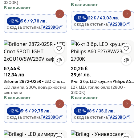
3300К)
В наличност
осветително тяло CUBE
В наличност
LED/6W/230V кафяво IP54
-12 %
22 € / 43,03 лв.
-12 %
5 € / 9,78 лв.
с код за отстъпка
TA223BG
с код за отстъпка
TA223BG
57,44 €
20,25 €
112,34 лв.
39,61 лв.
Briloner 2872-025R - LED Спот
К-кт 3 бр. LED крушки Philips A60
LED лампи, 230V, повърхностни
E27, LED, топло бяло (2800 -
SPOTLIGHT 2xGU10/5W/230V
E27/8W/230V 2700K
светлини
3300К)
кафяв
В наличност
В наличност
-12 %
51 € / 99,75 лв.
-12 %
18 € / 35,2 лв.
с код за отстъпка
TA223BG
с код за отстъпка
TA223BG