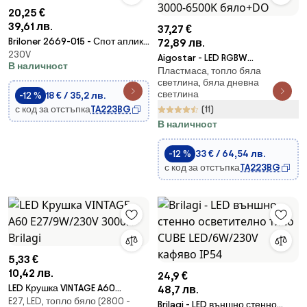
20,25 €
39,61 лв.
37,27 €
Briloner 2669-015 - Спот аплик
72,89 лв.
230V
RETRO 1xE14/25W/230V черен
Aigostar - LED RGBW
В наличност
Пластмаса, топло бяла
регулируемо таванно
светлина, бяла дневна
осветление 24W 230V 3000-
светлина
-12 %
18 € / 35,2 лв.
6500K бяло+DO
с код за отстъпка
TA223BG
(11)
В наличност
-12 %
33 € / 64,54 лв.
с код за отстъпка
TA223BG
5,33 €
10,42 лв.
24,9 €
LED Крушка VINTAGE A60
48,7 лв.
E27, LED, топло бяло (2800 -
E27/9W/230V 3000K - Brilagi
Brilagi - LED външно стенно