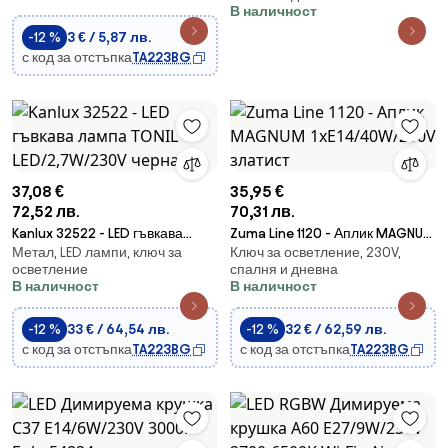
В наличност
-12 %
3 € / 5,87 лв.
с код за отстъпка
TA223BG
37,08 €
35,95 €
72,52 лв.
70,31 лв.
Kanlux 32522 - LED гъвкава
Zuma Line 1120 - Аплик MAGNUM
Метал, LED лампи, ключ за
Ключ за осветление, 230V,
лампа TONIL LED/2,7W/230V
1xE14/40W/230V златист
осветление
спалня и дневна
черна
В наличност
В наличност
-12 %
33 € / 64,54 лв.
-12 %
32 € / 62,59 лв.
с код за отстъпка
TA223BG
с код за отстъпка
TA223BG