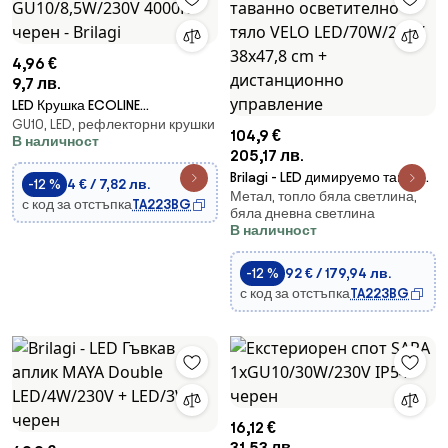
4,96 €
9,7 лв.
LED Крушка ECOLINE
GU10, LED, рефлекторни крушки
GU10/8,5W/230V 4000K черен
104,9 €
В наличност
- Brilagi
205,17 лв.
Brilagi - LED димируемо таванно
-12 %
4 € / 7,82 лв.
Метал, топло бяла светлина,
осветително тяло VELO
с код за отстъпка
TA223BG
бяла дневна светлина
LED/70W/230V 38x47,8 cm +
В наличност
дистанционно управление
-12 %
92 € / 179,94 лв.
с код за отстъпка
TA223BG
16,12 €
31,53 лв.