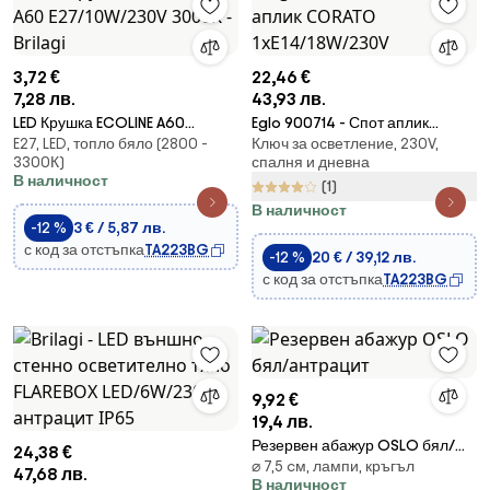
3,72 €
22,46 €
7,28 лв.
43,93 лв.
LED Крушка ECOLINE A60
Eglo 900714 - Спот аплик
E27, LED, топло бяло (2800 -
Ключ за осветление, 230V,
E27/10W/230V 3000K - Brilagi
CORATO 1xE14/18W/230V
3300К)
спалня и дневна
В наличност
(1)
В наличност
-12 %
3 € / 5,87 лв.
с код за отстъпка
TA223BG
-12 %
20 € / 39,12 лв.
с код за отстъпка
TA223BG
9,92 €
19,4 лв.
Резервен абажур OSLO бял/
24,38 €
⌀ 7,5 cм, лампи, кръгъл
антрацит
47,68 лв.
В наличност