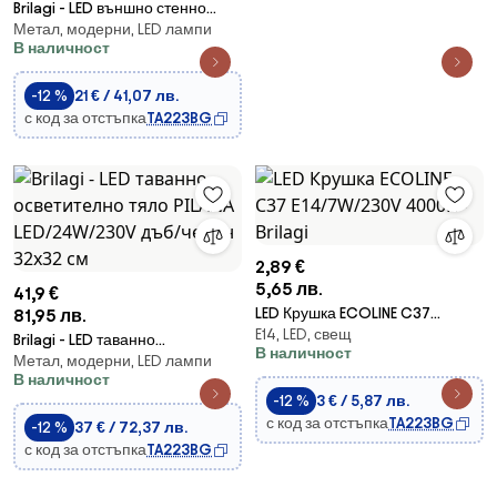
Brilagi - LED външно стенно
Метал, модерни, LED лампи
осветително тяло FLAREBOX
В наличност
LED/6W/230V антрацит IP65
-12 %
21 € / 41,07 лв.
с код за отстъпка
TA223BG
2,89 €
5,65 лв.
41,9 €
LED Крушка ECOLINE C37
81,95 лв.
E14, LED, свещ
E14/7W/230V 4000K - Brilagi
Brilagi - LED таванно
В наличност
Метал, модерни, LED лампи
осветително тяло PILANA
В наличност
LED/24W/230V дъб/черен
-12 %
3 € / 5,87 лв.
32x32 см
с код за отстъпка
TA223BG
-12 %
37 € / 72,37 лв.
с код за отстъпка
TA223BG