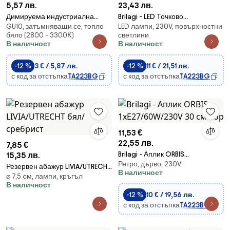
5,57 лв.
23,43 лв.
Димируема индустриална
Brilagi - LED Точково
GU10, затъмняващи се, топло
LED лампи, 230V, повърхностни
крушка GU10/28W/230V 2700K
осветително тяло SMOOTH
бяло (2800 - 3300К)
светлини
CRI 100 - Brilagi
1xGX53/15W/230V черно
В наличност
В наличност
-12 %
3 € / 5,87 лв.
-12 %
11 € / 21,51 лв.
с код за отстъпка
TA223BG
с код за отстъпка
TA223BG
11,53 €
22,55 лв.
7,85 €
Brilagi - Аплик ORBIS
15,35 лв.
Ретро, дърво, 230V
1xE27/60W/230V 30 см бор
Резервен абажур LIVIA/UTRECHT
В наличност
⌀ 7,5 cм, лампи, кръгъл
бял/сребрист
В наличност
-12 %
10 € / 19,56 лв.
с код за отстъпка
TA223BG