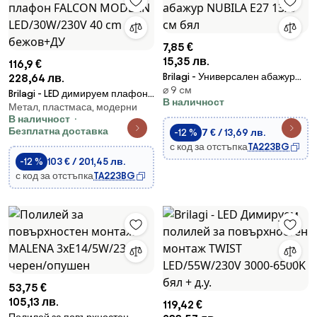
7,85 €
15,35 лв.
116,9 €
Brilagi - Универсален абажур
228,64 лв.
⌀ 9 cм
NUBILA E27 13x9 см бял
Brilagi - LED димируем плафон
В наличност
Метал, пластмаса, модерни
FALCON MODERN
В наличност
LED/30W/230V 40 cm
Безплатна доставка
-12 %
7 € / 13,69 лв.
бежов+ДУ
с код за отстъпка
TA223BG
-12 %
103 € / 201,45 лв.
с код за отстъпка
TA223BG
53,75 €
105,13 лв.
119,42 €