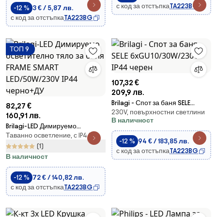
с код за отстъпка
TA223BG
-12 %
3 € / 5,87 лв.
с код за отстъпка
TA223BG
ТОП 9
107,32 €
209,9 лв.
Brilagi - Спот за баня SELE
82,27 €
230V, повърхностни светлини
6xGU10/30W/230V IP44 черен
160,91 лв.
В наличност
Brilagi-LED Димируемо
Таванно осветление, с IP44
осветително тяло за баня
-12 %
94 € / 183,85 лв.
FRAME SMART LED/50W/230V
(1)
с код за отстъпка
TA223BG
IP44 черно+ДУ
В наличност
-12 %
72 € / 140,82 лв.
с код за отстъпка
TA223BG