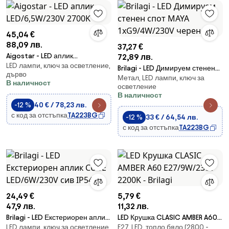
45,04 €
88,09 лв.
37,27 €
Aigostar - LED аплик
72,89 лв.
LED лампи, ключ за осветление,
LED/6,5W/230V 2700K
Brilagi - LED Димируем стенен
дърво
Метал, LED лампи, ключ за
спот MAYA 1xG9/4W/230V черен
В наличност
осветление
В наличност
-12 %
40 € / 78,23 лв.
с код за отстъпка
TA223BG
-12 %
33 € / 64,54 лв.
с код за отстъпка
TA223BG
24,49 €
5,79 €
47,9 лв.
11,32 лв.
Brilagi - LED Екстериорен аплик
LED Крушка CLASIC AMBER A60
LED лампи, ключ за осветление,
E27, LED, топло бяло (2800 -
CUBE LED/6W/230V сив IP54
E27/9W/230V 2200K - Brilagi