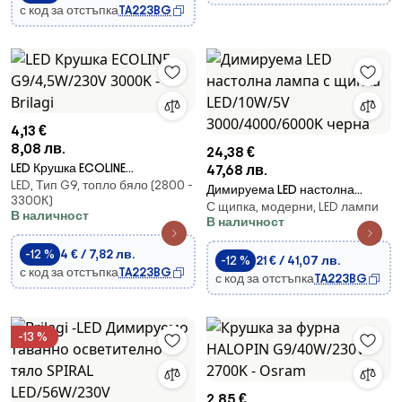
с код за отстъпка
TA223BG
4,13 €
8,08 лв.
24,38 €
LED Крушка ECOLINE
47,68 лв.
LED, Тип G9, топло бяло (2800 -
G9/4,5W/230V 3000K - Brilagi
Димируема LED настолна
3300К)
С щипка, модерни, LED лампи
лампа с щипка LED/10W/5V
В наличност
В наличност
3000/4000/6000K черна
-12 %
4 € / 7,82 лв.
-12 %
21 € / 41,07 лв.
с код за отстъпка
TA223BG
с код за отстъпка
TA223BG
-13 %
2,85 €