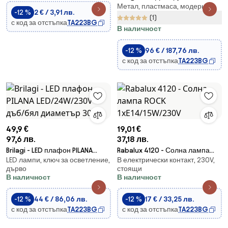
Метал, пластмаса, модерни
за повърхностен монтаж
-12 %
2 € / 3,91 лв.
ORBITS LED/40W/230V 3000-
(1)
с код за отстъпка
TA223BG
6500K бял + д.у.
В наличност
-12 %
96 € / 187,76 лв.
с код за отстъпка
TA223BG
49,9 €
19,01 €
97,6 лв.
37,18 лв.
Brilagi - LED плафон PILANA
Rabalux 4120 - Солна лампа
LED лампи, ключ за осветление,
В електрически контакт, 230V,
LED/24W/230V дъб/бял
ROCK 1xE14/15W/230V
дърво
стоящи
диаметър 30 см
В наличност
В наличност
-12 %
44 € / 86,06 лв.
-12 %
17 € / 33,25 лв.
с код за отстъпка
TA223BG
с код за отстъпка
TA223BG