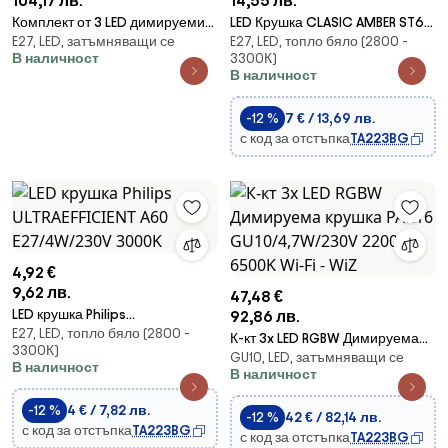
104,17 лв.
14,55 лв.
Комплект от 3 LED димируеми
LED Крушка CLASIC AMBER ST64
E27, LED, затъмняващи се
E27, LED, топло бяло (2800 -
крушки Philips Hue WACA
E27/10W/230V 2200K – Brilagi
В наличност
3300К)
E27/8W/230V 2200-6500K
В наличност
-12 %
7 € / 13,69 лв.
с код за отстъпка
TA223BG
4,92 €
9,62 лв.
47,48 €
LED крушка Philips
92,86 лв.
E27, LED, топло бяло (2800 -
ULTRAEFFICIENT A60
К-кт 3x LED RGBW Димируема
3300К)
E27/4W/230V 3000K
GU10, LED, затъмняващи се
крушка PAR16 GU10/4,7W/230V
В наличност
В наличност
2200-6500K Wi-Fi - WiZ
-12 %
4 € / 7,82 лв.
-12 %
42 € / 82,14 лв.
с код за отстъпка
TA223BG
с код за отстъпка
TA223BG