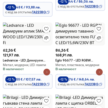
-12 %
44 € / 86,06 лв.
с код за отстъпка
TA223BG
-12 %
48 € / 93,88 лв.
с код за отстъпка
TA223BG
62,36 €
86,36 €
121,97 лв.
168,91 лв.
Ledvance - LED Димируем
Eglo 96677 - LED RGBW
Метал, модерни, LED лампи
Метал, пластмаса, модерни
аплик SMART+ WOOD
димируемо таванно
В наличност
В наличност
LED/12W/230V Wi-Fi
осветително тяло FUEVA-C
LED/15,6W/230V BT
-12 %
55 € / 107,57 лв.
-12 %
76 € / 148,64 лв.
с код за отстъпка
TA223BG
с код за отстъпка
TA223BG