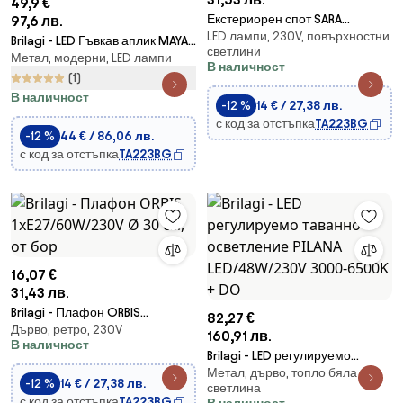
49,9 €
Екстериорен спот SARA
97,6 лв.
LED лампи, 230V, повърхностни
1xGU10/30W/230V IP54 черен
Brilagi - LED Гъвкав аплик MAYA
светлини
Метал, модерни, LED лампи
Double LED/4W/230V + LED/3W
В наличност
черен
(1)
В наличност
-12 %
14 € / 27,38 лв.
с код за отстъпка
TA223BG
-12 %
44 € / 86,06 лв.
с код за отстъпка
TA223BG
16,07 €
31,43 лв.
Brilagi - Плафон ORBIS
82,27 €
Дърво, ретро, 230V
1xE27/60W/230V Ø 30 см, от
160,91 лв.
В наличност
бор
Brilagi - LED регулируемо
Метал, дърво, топло бяла
таванно осветление PILANA
-12 %
14 € / 27,38 лв.
светлина
LED/48W/230V 3000-6500K +
с код за отстъпка
TA223BG