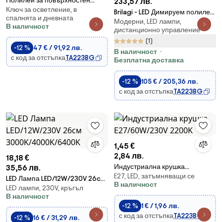
Полилей за повърхностен
233,57 лв.
Ключ за осветление, в
монтаж MALENA 3xE14/5W/230V
Brilagi - LED Димируем полилей
спалнята и дневната
черен/опушен
Модерни, LED лампи,
за повърхностен монтаж TWIST
В наличност
дистанционно управление
LED/55W/230V 3000-6500K
(1)
бял + д.у.
-12 %
47 € / 91,92 лв.
В наличност
с код за отстъпка
TA223BG
Безплатна доставка
-12 %
105 € / 205,36 лв.
с код за отстъпка
TA223BG
1,45 €
2,84 лв.
18,18 €
Индустриална крушка
35,56 лв.
E27, LED, затъмняващи се
E27/60W/230V 2200K
LED Лампа LED/12W/230V 26cм
В наличност
LED лампи, 230V, кръгъл
3000K/4000K/6400K
В наличност
-12 %
1 € / 1,96 лв.
с код за отстъпка
TA223BG
-12 %
16 € / 31,29 лв.