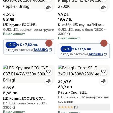
4,55 €
9,92 €
8,9 лв.
19,4 лв.
LED Крушка ECOLINE
К-кт 3бр. LED крушки Philips
GU10, LED, рефлекторни крушки
GU10, LED, топло бяло (2800 -
GU10/6W/230V 4000K черен -
GU10/4,7W/230V 2700K
В наличност
3300К)
Brilagi
В наличност
-12 %
4 € / 7,82 лв.
-12 %
9 € / 17,6 лв.
с код за отстъпка
TA223BG
с код за отстъпка
TA223BG
32,67 €
63,9 лв.
2,89 €
Brilagi - Спот SELE
5,65 лв.
LED лампи, 230V, повърхностни
3xGU10/30W/230V черен
LED Крушка ECOLINE C37
светлини
E14, LED, топло бяло (2800 -
E14/7W/230V 3000K - Brilagi
(1)
3300К)
В наличност
В наличност