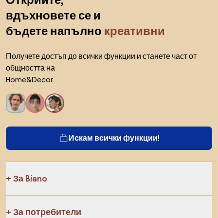
Открийте,
вдъхновете се и
бъдете напълно
креативни
Получете достъп до всички функции и станете част от
общността на
Home&Decor.
Искам всички функции!
За Biano
За потребители