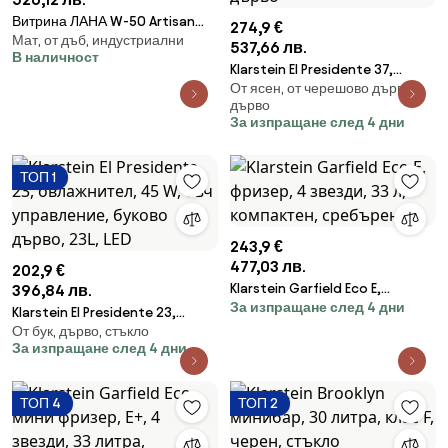
Витрина ЛАНА W-50 Artisan
274,9 €
Мат, от дъб, индустриални
Oak - ШКАФ С 1 ВРАТА С
537,66 лв.
В наличност
ЧЕКМЕДЖЕ
Klarstein El Presidente 37,
От ясен, от черешово дърво,
Хумидор за пури, 37L , 2
дърво
чекмеджета, 1 чекмедже от
За изпращане след 4 дни
кедрово дърво
ТОП 1
243,9 €
477,03 лв.
202,9 €
Klarstein Garfield Eco E,
396,84 лв.
За изпращане след 4 дни
фризер, 4 звезди, 33 л,
Klarstein El Presidente 23,
компактен, сребърен
От бук, дърво, стъкло
овлажнител, 45 W, тъч
За изпращане след 4 дни
управление, буково дърво, 23L,
LED
ТОП 4
ТОП 2