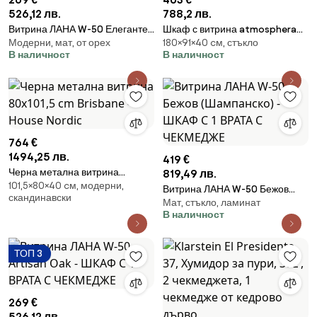
526,12 лв.
788,2 лв.
Витрина ЛАНА W-50 Елегантен
Шкаф с витрина atmosphera
Модерни, мат, от орех
180×91×40 cм, стъкло
Орех - ШКАФ С 1 ВРАТА С
Bloomy, 4 врати, 180 cm, MDF
В наличност
В наличност
ЧЕКМЕДЖЕ
764 €
1494,25 лв.
419 €
Черна метална витрина
819,49 лв.
101,5×80×40 cм, модерни,
80x101,5 cm Brisbane - House
Витрина ЛАНА W-50 Бежов
скандинавски
Nordic
Мат, стъкло, ламинат
(Шампанско) - ШКАФ С 1 ВРАТА
В наличност
С ЧЕКМЕДЖЕ
ТОП 3
269 €
526,12 лв.