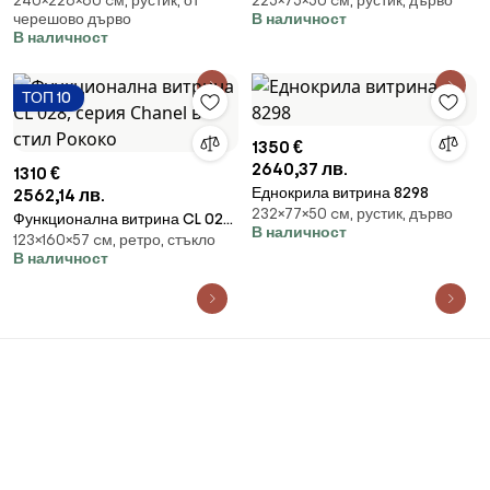
240×226×60 cм, рустик, от
225×75×50 cм, рустик, дърво
черешово дърво
В наличност
В наличност
ТОП 10
1350 €
2640,37 лв.
1310 €
Еднокрила витрина 8298
2562,14 лв.
232×77×50 cм, рустик, дърво
Функционална витрина CL 028,
В наличност
123×160×57 cм, ретро, стъкло
серия Chanel в стил Рококо
В наличност