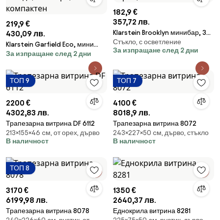
182,9 €
357,72 лв.
219,9 €
Klarstein Brooklyn минибар, 30
430,09 лв.
Стъкло, с осветление
литра, клас F, черен, стъкло
Klarstein Garfield Eco, мини
За изпращане след 2 дни
За изпращане след 2 дни
фризер, E+, 4 звезди, 33 литра,
компактен
ТОП 9
ТОП 7
2200 €
4100 €
4302,83 лв.
8018,9 лв.
Трапезарна витрина DF 6112
Трапезарна витрина 8072
213×155×46 cм, от орех, дърво
243×227×50 cм, дърво, стъкло
В наличност
В наличност
ТОП 8
3170 €
1350 €
6199,98 лв.
2640,37 лв.
Трапезарна витрина 8078
Еднокрила витрина 8281