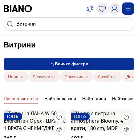
Пропускане към съдържанието
Търсене
Пропускане към футъра
Витрини
Мебели
Шкафове и гардероби
Витрини
Всички филтри
Цена
Размери
Покритие
Дизайн
Деко
Продукти
Препоръчително
Най-продавани
Най-евтини
Най-скъпи
ТОП 5
ТОП 6
269 €
403 €