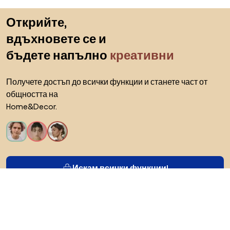
Пропускане към началото
Открийте,
вдъхновете се и
бъдете напълно
креативни
Получете достъп до всички функции и станете част от
общността на
Home&Decor.
Искам всички функции!
За Biano