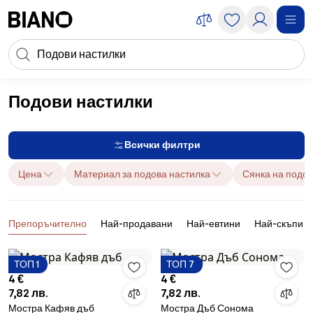
Пропускане към съдържанието
Търсене
Пропускане към футъра
Подови настилки
Ремонт
Подови настилки
Всички филтри
Цена
Материал за подова настилка
Сянка на подов
Продукти
Препоръчително
Най-продавани
Най-евтини
Най-скъпи
ТОП 1
ТОП 7
4 €
4 €
7,82 лв.
7,82 лв.
Мостра Кафяв дъб
Мостра Дъб Сонома