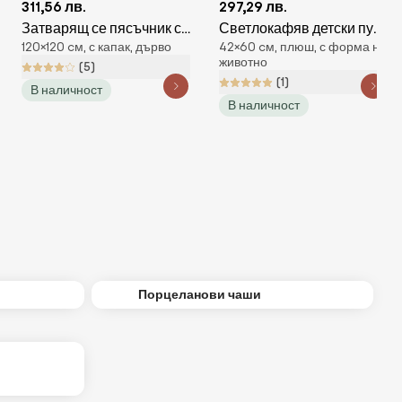
311,56 лв.
297,29 лв.
Затварящ се пясъчник с
Светлокафяв детски пуф
120×120 cм, с капак, дърво
42×60 cм, плюш, с форма на
пейки и зелен покрив 120
от букле Bear –
животно
(5)
х 120 см
Wigiwama
(1)
В наличност
В наличност
Порцеланови чаши