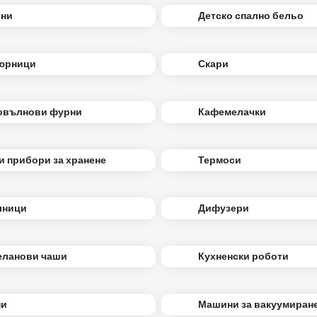
они
Детско спално бельо
юрници
Скари
овълнови фурни
Кафемелачки
и прибори за хранене
Термоси
лници
Дифузери
еланови чаши
Кухненски роботи
ни
Машини за вакуумиран