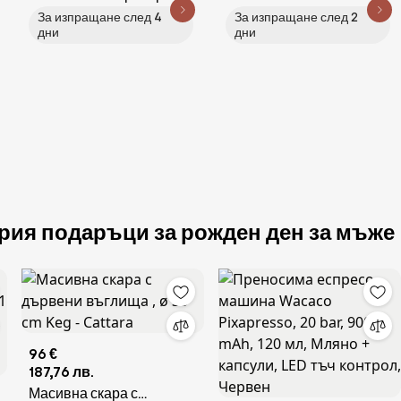
машина за сладолед
индустриално
За изпращане след 4
За изпращане след 2
дни
дни
Sweet Sundae 1.5 л,
съоръжение за
неръждаема стомана,
производство на лед,
бяла
160W, 25 кг / ден, N
рия подаръци за рожден ден за мъже
96 €
187,76 лв.
Масивна скара с