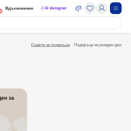
AI designer
Вдъхновение
4
Съвети за подаръци
Подаръци за рожден ден
ен за