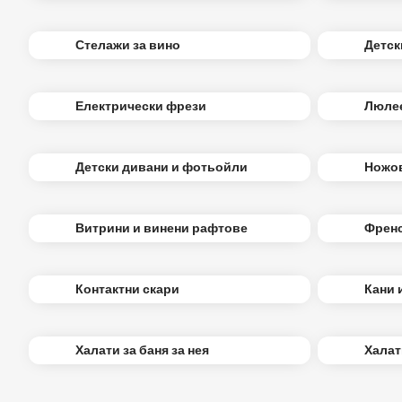
Стелажи за вино
Детск
Електрически фрези
Люлее
Детски дивани и фотьойли
Ножо
Витрини и винени рафтове
Френс
Контактни скари
Кани 
Халати за баня за нея
Халат