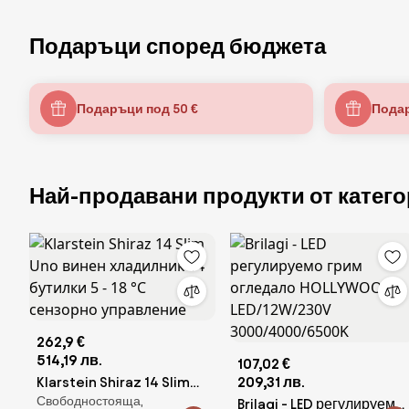
Подаръци според бюджета
Подаръци под 50 €
Подар
Най-продавани продукти от катего
262,9 €
514,19 лв.
107,02 €
Klarstein Shiraz 14 Slim
209,31 лв.
Свободностояща,
Uno винен хладилник 14
Brilagi - LED регулируемо