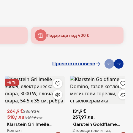
Подаръци под 400 €
Прочетете повече
-8 %
264,9 €
131,9 €
286,93 €
518,1 лв.
257,97 лв.
561,19 лв.
Klarstein Grillmeile
Klarstein Goldflame
Контакт
2 горещи плочи, газ,
3000R, електрическа
Domino, газов котлон, 2