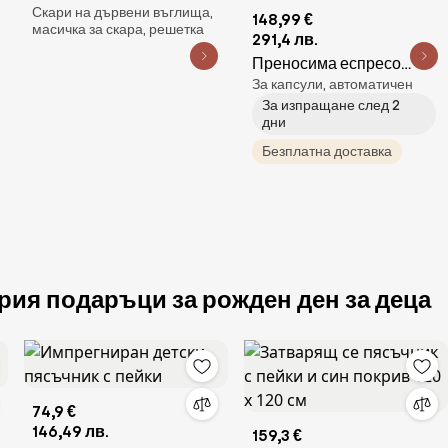
Скари на дървени въглища,
дървени въглища , ø 30
148,99 €
масичка за скара, решетка
cm Keg - Cattara
291,4 лв.
Преносима еспресо
За капсули, автоматичен
машина Wacaco
За изпращане след 2
Pixapresso, 20 bar, 9000
дни
mAh, 120 мл, Мляно +
Безплатна доставка
капсули, LED тъч контрол,
Червен
рия подаръци за рожден ден за деца
74,9 €
146,49 лв.
159,3 €