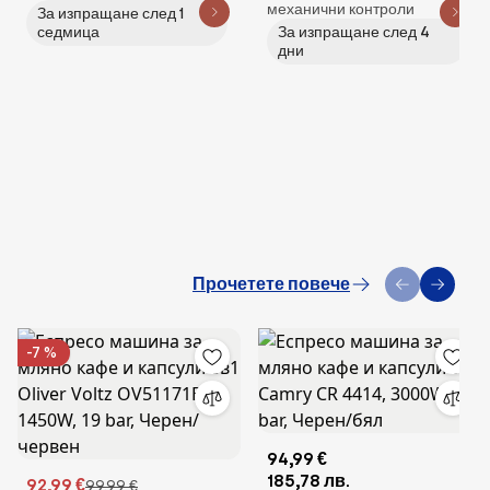
механични контроли
За изпращане след 1
скара, 3000 W, плоча за
месингови горелки,
седмица
За изпращане след 4
скара, 54.5 x 35 см, ребра
стъклокерамика
дни
Прочетете повече
-7 %
94,99 €
185,78 лв.
92,99 €
99,99 €