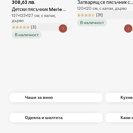
308,63 лв.
Затварящ се пясъчник с
120×120 cм, с капак, дърво
Детски пясъчник Merle с
пейки 120 х 120 см
(31)
137×133×127 cм, с капак,
UV защита и покрита
дърво
В наличност
веранда за игра
(3)
В наличност
Чаши за вино
Кухне
Одеяла и шалтета
Кани 