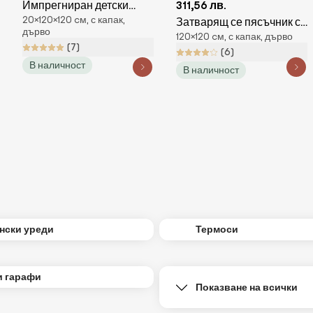
Импрегниран детски
311,56 лв.
20×120×120 cм, с капак,
пясъчник с пейки
Затварящ се пясъчник с
дърво
120×120 cм, с капак, дърво
пейки и син покрив 120 х
(7)
(6)
120 см
В наличност
В наличност
нски уреди
Термоси
и гарафи
Показване на всички