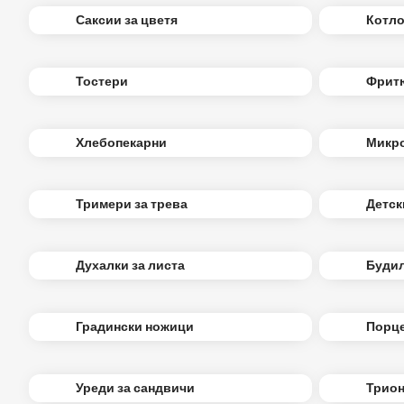
Саксии за цветя
Котл
Тостери
Фрит
Хлебопекарни
Микр
Тримери за трева
Детск
Духалки за листа
Буди
Градински ножици
Порц
Уреди за сандвичи
Трио