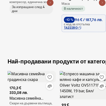
компресор, единична зона
Маса
бутилки 5 - 18 °C
грим огледало
За изпращане след 4
В наличност
сензорно управление
HOLLYWOOD
дни
LED/12W/230V
96 € / 187,76 лв.
-10 %
3000/4000/6500K
с код за отстъпка
TA222BG
Най-продавани продукти от катего
170,3 €
333,08 лв.
Масивна семейна
Скари на дървени въглища,
градинска скара
99 €