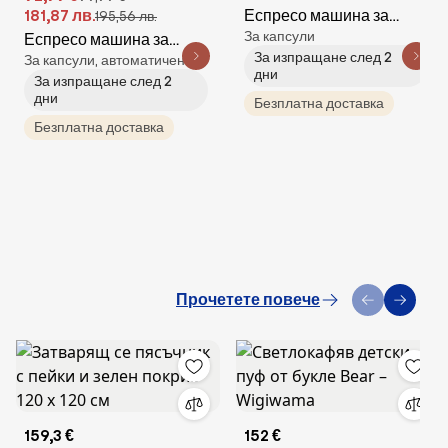
181,87 лв.
Еспресо машина за
195,56 лв.
За капсули
Еспресо машина за
мляно кафе и капсули
За изпращане след 2
За капсули, автоматичен
мляно кафе и капсули
9в1 Camry CR 4414,
дни
За изпращане след 2
8в1 Oliver Voltz
3000W, 19 bar, Черен/
дни
Безплатна доставка
OV51171B5, 1450W, 19 bar,
бял
Безплатна доставка
Черен/червен
Прочетете повече
159,3 €
152 €