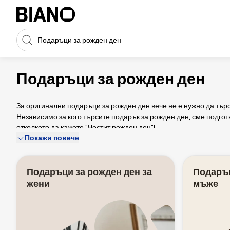
Пропускане към съдържанието
Търсене
Пропускане към футъра
Подаръци за рожден ден
За оригинални подаръци за рожден ден вече не е нужно да търс
Независимо за кого търсите подарък за рожден ден, сме подгот
отколкото да кажете "Честит рожден ден"!
Покажи повече
Подаръци за рожден ден за
Подаръц
жени
мъже