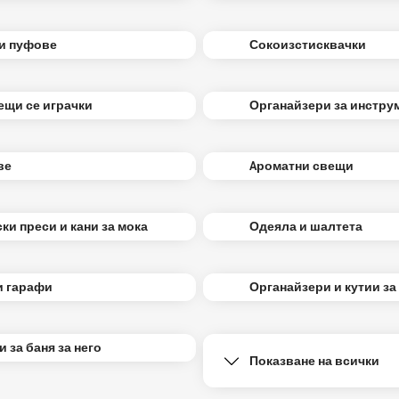
и пуфове
Сокоизстисквачки
щи се играчки
Органайзери за инстру
ве
Aроматни свещи
ки преси и кани за мока
Одеяла и шалтета
и гарафи
Органайзери и кутии за
и за баня за него
Показване на всички