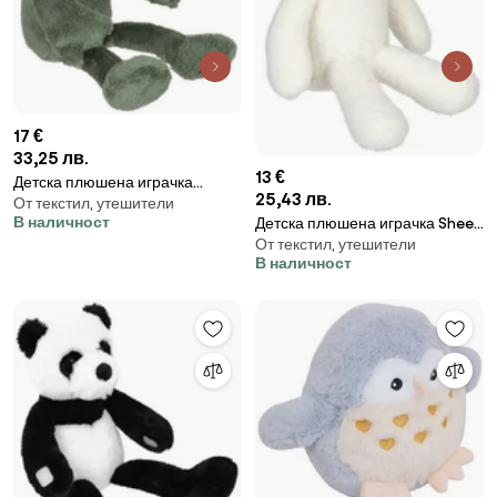
17 €
33,25 лв.
13 €
Детска плюшена играчка
25,43 лв.
От текстил, утешители
atmosphera ,Frog Loes ,35 см
В наличност
Детска плюшена играчка Sheep
От текстил, утешители
Farm, 28 cm
В наличност