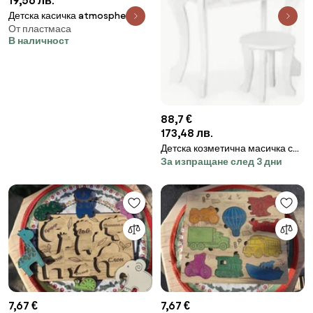
19,56 лв.
Детска касичка atmosphera
От пластмаса
Scott, 15 см
В наличност
88,7 €
173,48 лв.
Детска козметична масичка с
За изпращане след 3 дни
аксесоари за малки красавици
7,67 €
7,67 €