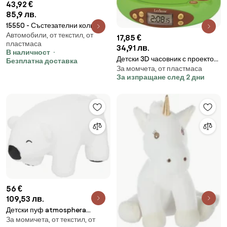
43,92 €
85,9 лв.
15550 - Състезателни коли -
Автомобили, от текстил, от
Неон
17,85 €
пластмаса
34,91 лв.
В наличност
Детски 3D часовник с проектор
Безплатна доставка
За момчета, от пластмаса
Lexibook Nintendo Animal
За изпращане след 2 дни
Crossing RP500AC, Аларма, 4
ефекта, Зелен/кафяв
56 €
109,53 лв.
Детски пуф atmosphera
За момичета, от текстил, от
Princess, 60см, Бял