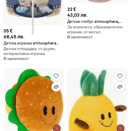
22 €
43,03 лв.
Детски глобус atmosphera,
За момичета, образователни
Розов, 20 cm
35 €
играчки, от метал
68,45 лв.
В наличност
Детска играчка atmosphera
Детска площадка, от дърво,
Rocket, 60 cm
интерактивна играчка
В наличност