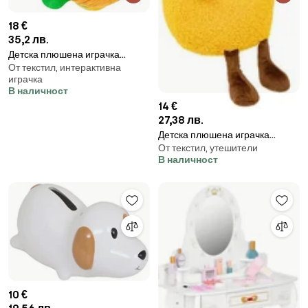
18 €
35,2 лв.
Детска плюшена играчка
От текстил, интерактивна
atmosphera Burger, Отделни
играчка
части, 33 cm
В наличност
14 €
27,38 лв.
Детска плюшена играчка
От текстил, утешители
atmosphera Pineapple , 26 cm
В наличност
10 €