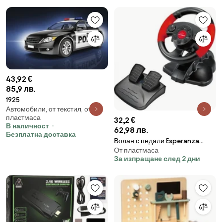
аксесоара
43,92 €
85,9 лв.
1925
Автомобили, от текстил, от
пластмаса
32,2 €
В наличност
62,98 лв.
Безплатна доставка
Волан с педали Esperanza
От пластмаса
Nitro EG103, 13 бутона, За
За изпращане след 2 дни
PC/PS2/PS3, USB, Черен