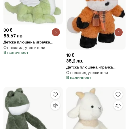
30 €
58,67 лв.
Детска плюшена играчка
От текстил, утешители
atmosphera Dragon, 53 cm
В наличност
18 €
35,2 лв.
Детска плюшена играчка
От текстил, утешители
atmosphera Fox, 32 cm
В наличност