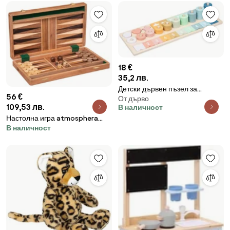
18 €
35,2 лв.
Детски дървен пъзел за
56 €
От дърво
смятане atmosphera, Бор
109,53 лв.
В наличност
Настолна игра atmosphera
В наличност
Табла, Акация