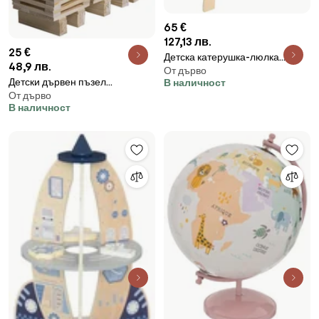
65 €
127,13 лв.
25 €
Детска катерушка-люлка
48,9 лв.
От дърво
atmosphera, 50х79 cm, Бор
Детски дървен пъзел
В наличност
От дърво
atmosphera, 200 части
В наличност