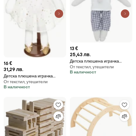
13 €
25,43 лв.
Детска плюшена играчка
16 €
От текстил, утешители
atmosphera Elephant, 32 cm
31,29 лв.
В наличност
Детска плюшена играчка
От текстил, утешители
atmosphera Bunny, 40 cm
В наличност