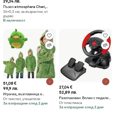
29,34 лв.
Пъзел atmosphera Cheri,
36×0,3 cм, за възрастни, от
Асорти, 500 части
дърво
В наличност
51,08 €
27,04 €
99,9 лв.
52,89 лв.
Играчка, възглавница и
Разопакован: Волан с педали
От текстил, утешители
суитшърт в едно PILLOWPET,
От пластмаса
Esperanza Nitro EG103, 13
За изпращане след 2 дни
Универсален размер, Лесно
За изпращане след 2 дни
бутона, За PC/PS2/PS3, USB,
почистване в пералня, Зелен
Черен