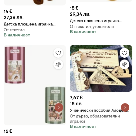
15 €
14 €
29,34 лв.
27,38 лв.
Детска плюшена играчка
Детска плюшена играчка
От текстил, утешители
atmosphera Lion, 44 cm
От текстил
atmosphera Peachy, 20 cm
В наличност
В наличност
7,67 €
15 лв.
Ученически пособия /модел
От дърво, образователни
D010031/
играчки
В наличност
15 €