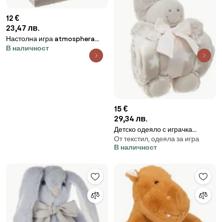
12 €
23,47 лв.
Настолна игра atmosphera
В наличност
Морски шах, Цимент
15 €
29,34 лв.
Детско одеяло с играчка
От текстил, одеяла за игра
atmosphera Unicorn
В наличност