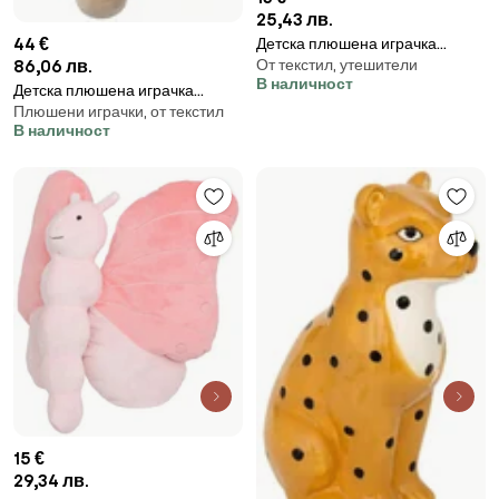
25,43 лв.
44 €
Детска плюшена играчка
86,06 лв.
От текстил, утешители
atmosphera Kitty ,28 см
В наличност
Детска плюшена играчка
Плюшени играчки, от текстил
atmosphera Blake XL, 63 см
В наличност
15 €
29,34 лв.