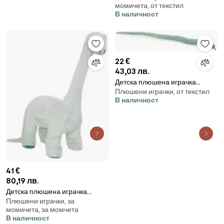
момичета, от текстил
В наличност
22 €
43,03 лв.
Детска плюшена играчка
Плюшени играчки, от текстил
atmosphera, Snake Acka XL ,150
В наличност
см
41 €
80,19 лв.
Детска плюшена играчка
Плюшени играчки, за
atmosphera Dino, 90 cm
момичета, за момчета
В наличност