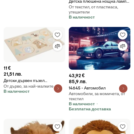
Детска плюшена нощна лампа
От текстил, от пластмаса,
с батерии atmosphera Bear,
утешители
16x27 cm, Светлина и звук
В наличност
11 €
21,51 лв.
43,92 €
Детски дървен пъзел
85,9 лв.
От дърво, за най-малките
atmosphera, 6 части
14645 - Автомобил
В наличност
Автомобили, за момичета, от
текстил
В наличност
Безплатна доставка