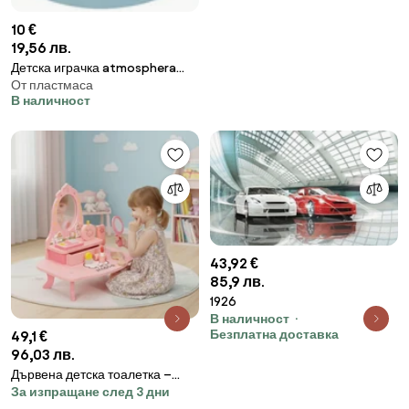
10 €
19,56 лв.
Детска играчка atmosphera
От пластмаса
Winter, 10 cm
В наличност
43,92 €
85,9 лв.
1926
В наличност
Безплатна доставка
49,1 €
96,03 лв.
Дървена детска тоалетка –
За изпращане след 3 дни
тоалетка с огледало и 7