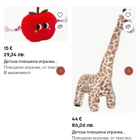
15 €
29,34 лв.
Детска плюшена играчка
Плюшени играчки, от текстил
atmosphera Chachapop, 28
В наличност
cm
44 €
86,06 лв.
Детска плюшена играчка
Плюшени играчки, от текстил,
atmosphera Giraffe, 100 cm