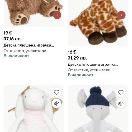
19 €
37,16 лв.
Детска плюшена играчка
От текстил, утешители
atmosphera Bear, 45 cm
16 €
В наличност
31,29 лв.
Детска плюшена играчка
От текстил, утешители
atmosphera Giraffe, 32 cm
В наличност