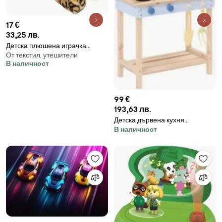
17 €
33,25 лв.
Детска плюшена играчка
От текстил, утешители
atmosphera Leopard , 30 cm
В наличност
99 €
193,63 лв.
Детска дървена кухня
В наличност
atmosphera Outy, 55×29×90
cm, MDF