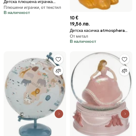
Детска плюшена играчка
Плюшени играчки, от текстил
atmosphera, Butterfly Alma ,28
В наличност
см
10 €
19,56 лв.
Детска касичка atmosphera
От метал
Leopard , 18 см
В наличност