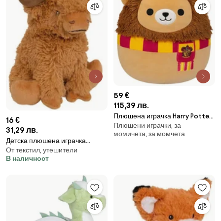
59 €
115,39 лв.
Плюшена играчка Harry Potter
16 €
Плюшени играчки, за
Gryffindor - SQUISHMALLOWS
31,29 лв.
момичета, за момчета
Детска плюшена играчка
От текстил, утешители
atmosphera Scottish, 23 cm
В наличност