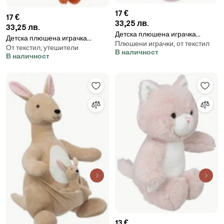
17 €
17 €
33,25 лв.
33,25 лв.
Детска плюшена играчка
Детска плюшена играчка
Плюшени играчки, от текстил
atmosphera Naia ,35 см
От текстил, утешители
atmosphera Marmoset, 47 cm
В наличност
В наличност
13 €