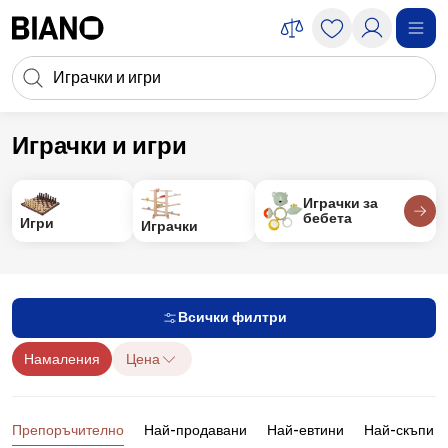
Пропускане към съдържанието
Търсене
Пропускане към футъра
Играчки и игри
За деца
Играчки и игри
Играчки за
бебета
Игри
Играчки
Всички филтри
Намаления
Цена
Продукти
Препоръчително
Най-продавани
Най-евтини
Най-скъпи