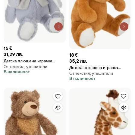
16 €
31,29 лв.
18 €
35,2 лв.
Детска плюшена играчка
От текстил, утешители
atmosphera Rabbit, 30 cm
Детска плюшена играчка
В наличност
От текстил, утешители
atmosphera Hippo, 30 cm
В наличност