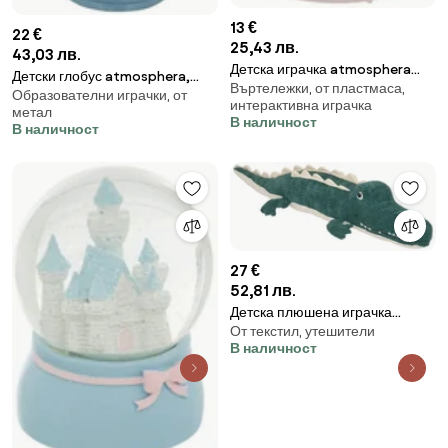
13 €
22 €
25,43 лв.
43,03 лв.
Детска играчка atmosphera
Детски глобус atmosphera,
Въртележки, от пластмаса,
Princess, 10 cm
Образователни играчки, от
Син, 20 cm
интерактивна играчка
метал
В наличност
В наличност
27 €
52,81 лв.
Детска плюшена играчка
От текстил, утешители
atmosphera Croco, 80 cm
В наличност