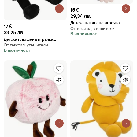
15 €
29,34 лв.
Детска плюшена играчка
17 €
От текстил, утешители
atmosphera Frost, 20 cm
33,25 лв.
В наличност
Детска плюшена играчка
От текстил, утешители
atmosphera, Panda Andy, 35 см
В наличност