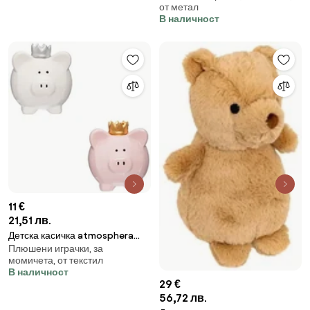
от метал
В наличност
11 €
21,51 лв.
Детска касичка atmosphera
Плюшени играчки, за
Piggy, 14.5 cm
момичета, от текстил
В наличност
29 €
56,72 лв.