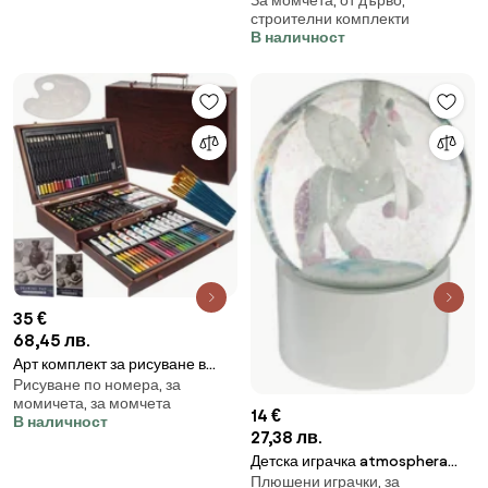
За момчета, от дърво,
atmosphera Aksel, 60x99 cm,
строителни комплекти
MDF, Зелен
В наличност
35 €
68,45 лв.
Арт комплект за рисуване в
Рисуване по номера, за
дървен куфар Maaleo 21644,
момичета, за момчета
130 елемента
14 €
В наличност
27,38 лв.
Детска играчка atmosphera
Плюшени играчки, за
Unicorn, 10 cm