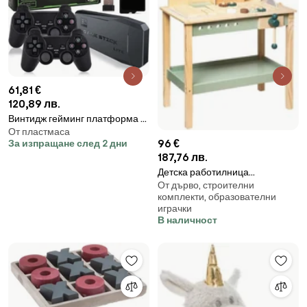
61,81 €
120,89 лв.
Винтидж гейминг платформа с
От пластмаса
2 безкабелни джойстика MD
96 €
За изпращане след 2 дни
Games 2024
187,76 лв.
Детска работилница
От дърво, строителни
Аtmosphera, В.75,5 см, MDF
комплекти, образователни
играчки
В наличност