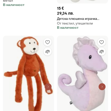
метал
В наличност
15 €
29,34 лв.
Детска плюшена играчка
От текстил, утешители
atmosphera Unicorn, 22 cm
В наличност