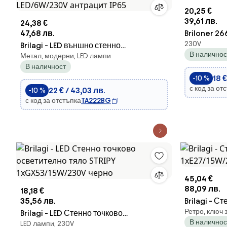
20,25 €
39,61 лв.
24,38 €
47,68 лв.
Briloner 2
230V
Brilagi - LED външно стенно
1xE14/25W/
В наличнос
Метал, модерни, LED лампи
осветително тяло FLAREBOX
В наличност
LED/6W/230V антрацит IP65
18 €
-10 %
с код за от
22 € / 43,03 лв.
-10 %
с код за отстъпка
TA222BG
45,04 €
88,09 лв.
18,18 €
35,56 лв.
Brilagi - С
Ретро, ключ 
Brilagi - LED Стенно точково
1xE27/15W
В наличнос
LED лампи, 230V
осветително тяло STRIPY