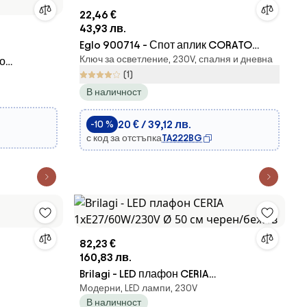
22,46 €
43,93 лв.
Eglo 900714 - Спот аплик CORATO
Ключ за осветление, 230V, спалня и дневна
во
1xE14/18W/230V
(1)
В наличност
20 € / 39,12 лв.
-10 %
с код за отстъпка
TA222BG
82,23 €
160,83 лв.
Brilagi - LED плафон CERIA
Модерни, LED лампи, 230V
1xE27/60W/230V Ø 50 см черен/бежов
В наличност