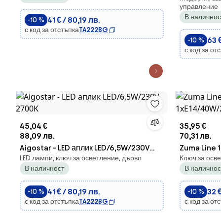
управление
TRUCK LED/
В наличнос
41 € / 80,19 лв.
-10 %
с код за отстъпка
TA222BG
63 €
-10 %
с код за от
45,04 €
35,95 €
88,09 лв.
70,31 лв.
Aigostar - LED аплик LED/6,5W/230V
Zuma Line 
LED лампи, ключ за осветление, дърво
Ключ за осве
2700K
1xE14/40W/
В наличност
В наличнос
41 € / 80,19 лв.
32 €
-10 %
-10 %
с код за отстъпка
TA222BG
с код за от