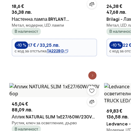
18,6 €
24,38 €
36,38 лв.
47,68 лв.
Настенна лампа BRYLANT
Brilagi - Л
Метал, модерни, LED лампи
Метал, LED л
1xE27/60W/230V бяла
2xE14/40W
В наличност
В наличнос
17 € / 33,25 лв.
22 €
-10 %
-10 %
с код за отстъпка
TA222BG
с код за от
45,04 €
88,09 лв.
69,83 €
Аплик NATURAL SLIM 1xE27/60W/230V
136,58 лв.
Рустик, ключ за осветление, дърво
бор
Ledvance 
В наличност
Модерни, LE
осветителн