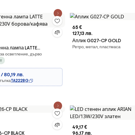
65 €
127,13 лв.
Аплик G027-CP GOLD
Ретро, метал, пластмаса
тенна лампа LATTE
 за осветление, дърво
/230V борова/кафява
т
 / 80,19 лв.
стъпка
TA222BG
49,17 €
6-CP BLACK
96,17 лв.