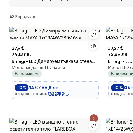
Продукти
439 продукта
37,9 €
37,27 €
74,13 лв.
72,89 лв.
Brilagi - LED Димируем гъвкава стена
Brilagi - L
Метал, модерни, LED лампи
Метал, LED л
лампа MAYA 1xG9/4W/230V бял
MAYA 1xG9
В наличност
В наличнос
34 € / 66,5 лв.
34 €
-10 %
-10 %
с код за отстъпка
TA222BG
с код за от