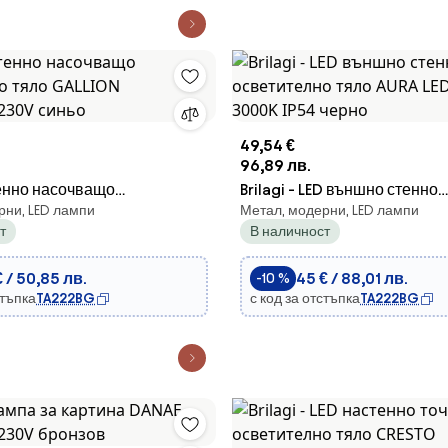
49,54 €
96,89 лв.
Стенно насочващо
Brilagi - LED външно стенно
рни, LED лампи
Метал, модерни, LED лампи
о тяло GALLION
осветително тяло AURA LED
т
В наличност
230V синьо
3000K IP54 черно
€ / 50,85 лв.
45 € / 88,01 лв.
-10 %
стъпка
TA222BG
с код за отстъпка
TA222BG