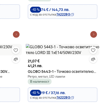
74 € / 144,73 лв.
-10 %
с код за отстъпка
TA222BG
21,07 €
41,21 лв.
230V
GLOBO 5443-1 - Точково осветително
ие
Ретро, метал, LED лампи
тяло LORD III 1xE14/50W/230V
В наличност
19 € / 37,16 лв.
-10 %
с код за отстъпка
TA222BG