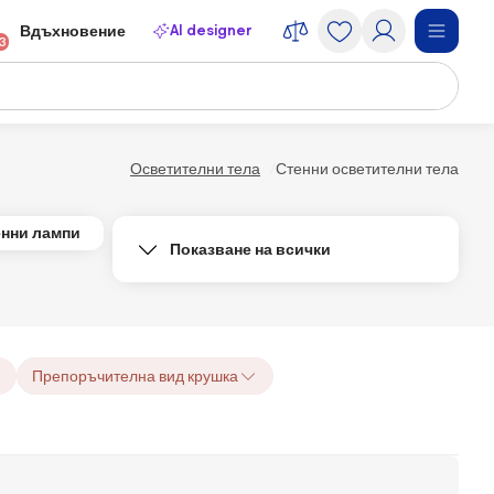
AI designer
Вдъхновение
13
Осветителни тела
Стенни осветителни тела
енни лампи
Показване на всички
Препоръчителна вид крушка