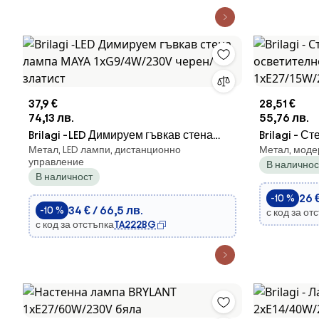
37,9 €
28,51 €
74,13 лв.
55,76 лв.
Brilagi -LED Димируем гъвкав стена
Brilagi - 
Метал, LED лампи, дистанционно
Метал, моде
лампа MAYA 1xG9/4W/230V черен/
осветителн
управление
В наличнос
златист
1xE27/15W/
В наличност
26 
-10 %
34 € / 66,5 лв.
-10 %
с код за от
с код за отстъпка
TA222BG