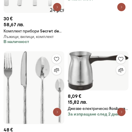
30 €
58,67 лв.
Комплект прибори Secret de
Лъжици, вилици, комплект
Gourmet Olympe, Инокс, 24
В наличност
части
8,09 €
15,82 лв.
Джезве електрическо Rosberg
За изпращане след 2 дни
R51165A, 600W, 300 ml, Защита,
Инокс
48 €