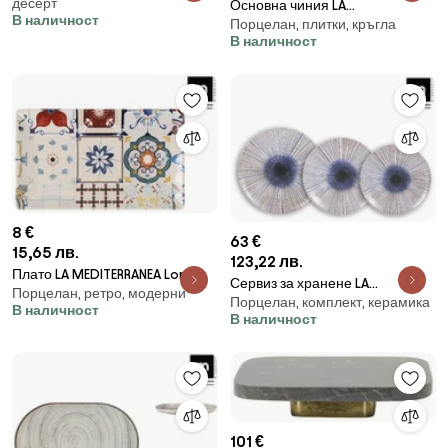
десерт
Основна чиния LA
Порцелан
В наличност
Порцелан, плитки, кръгла
MEDITERRANEA Grecia, 26 cm,
В наличност
порцелан
8 €
63 €
15,65 лв.
123,22 лв.
Плато LA MEDITERRANEA Lore,
Сервиз за хранене LA
Порцелан, ретро, модерни
30x8 cm, Порцелан - 25x15 cm
Порцелан, комплект, керамика
MEDITERRANEA Irys, 12 части,
В наличност
В наличност
Керамика
101 €