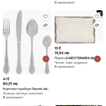
В наличност
10 €
19,56 лв.
Плато LA MEDITERRANEA Albus,
Чинии, тави, модерни
Порцелан - 30x20 cm
В наличност
41 €
80,19 лв.
Комплект прибори Secret de
Лъжици, вилици, комплект
Gourmet Tradition, Инокс, 24
В наличност
части