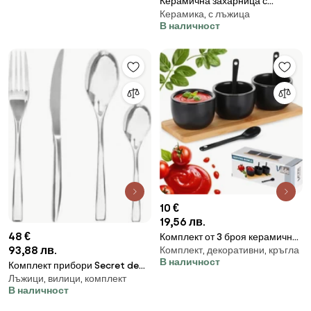
Керамична захарница с
Керамика, с лъжица
бамбуков капак и лъжичка,
В наличност
250мл, 10x10x9см, черна
10 €
19,56 лв.
48 €
Комплект от 3 броя керамични
93,88 лв.
Комплект, декоративни, кръгла
купи с лъжици върху бамбуков
В наличност
поднос, черни
Комплект прибори Secret de
Лъжици, вилици, комплект
Gourmet Denali, Инокс, 24
В наличност
части