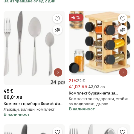
За изпращане след 2 дни
KB 7847, 12 чаши, 600 мл,
Неръждаема стомана,
Индукция, Черен/Инокс
-5 %
21 €
22 €
41,07 лв.
43,03 лв.
45 €
Комплект бурканчета за
88,01 лв.
Комплект за подправки, стойки
подправки със стойка, 12 броя
Комплект прибори Secret de
за подправки, дърво
В наличност
Лъжици, вилици, комплект
Gourmet Serrat, Инокс, 24
В наличност
части