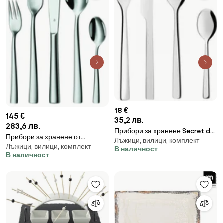
18 €
145 €
35,2 лв.
283,6 лв.
Прибори за хранене Secret de
Прибори за хранене от
Лъжици, вилици, комплект
Gourmet Deka, Инокс, 24 броя,
Лъжици, вилици, комплект
неръждаема стомана 30 бр. в
В наличност
Сребрист
В наличност
лъскаво сребристо Philadelphia
- WMF