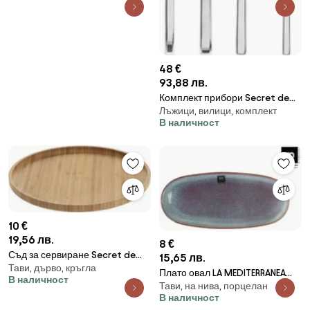
48 €
93,88 лв.
Комплект прибори Secret de
Лъжици, вилици, комплект
Gourmet Kara, Инокс, 24 части
В наличност
10 €
19,56 лв.
8 €
Съд за сервиране Secret de
15,65 лв.
Тави, дърво, кръгла
Gourmet, Бамбук, 26.5см
Плато овал LA MEDITERRANEA
В наличност
Тави, на нива, порцелан
Melow, Порцелан - 29x14 cm
В наличност