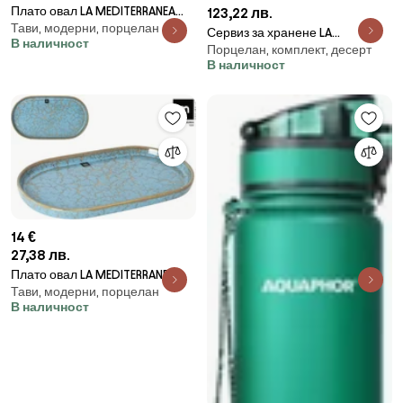
Плато овал LA MEDITERRANEA
123,22 лв.
Тави, модерни, порцелан
Fustam, Порцелан - 26x12 cm
Сервиз за хранене LA
В наличност
Порцелан, комплект, десерт
MEDITERRANEA Kreta, 12 части,
В наличност
Порцелан
14 €
27,38 лв.
Плато овал LA MEDITERRANEA
Тави, модерни, порцелан
Scratch Blue, Порцелан - 36×21
В наличност
cm