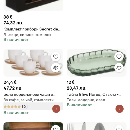
38 €
74,32 лв.
Комплект прибори Secret de
Лъжици, вилици, комплект
Gourmet Green Harmony,
В наличност
Инокс, 24 части
24,4 €
12 €
47,72 лв.
23,47 лв.
Бели порцеланови чаши в
Табла 5five Florea, Стъкло -
За кафе, за чай, комплекти
Тави, модерни, овал
комплект от 6 броя, 125 мл
Зелен
В наличност
Whiteline - Orion
(6)
В наличност