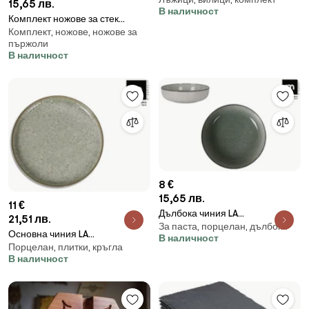
Gourmet Sarah, Инокс, 24
15,65 лв.
В наличност
части
Комплект ножове за стек
Комплект, ножове, ножове за
Secret de Gourmet, Дърво, 6
пържоли
броя
В наличност
8 €
15,65 лв.
11 €
Дълбока чиния LA
21,51 лв.
За паста, порцелан, дълбоки
MEDITERRANEA Beloi
Основна чиния LA
В наличност
,18см,порцелан
Порцелан, плитки, кръгла
MEDITERRANEA Neira, 27cm
В наличност