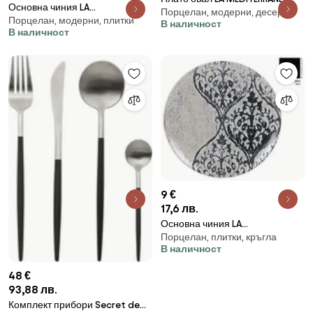
Основна чиния LA
Порцелан, модерни, десерт
Swirl, Порцелан - 20x13 cm
Порцелан, модерни, плитки
MEDITERRANEA Swirl, 25 cm,
В наличност
В наличност
порцелан
9 €
17,6 лв.
Основна чиния LA
Порцелан, плитки, кръгла
MEDITERRANEA Horus ,26см,
В наличност
Порцелан
48 €
93,88 лв.
Комплект прибори Secret de