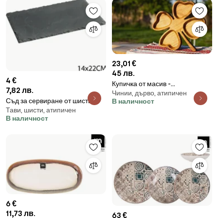
23,01 €
45 лв.
4 €
Купичка от масив -
7,82 лв.
Чинии, дърво, атипичен
Четирилистна детелина /
Съд за сервиране от шисти
В наличност
модел C010008/
Тави, шисти, атипичен
Secret de Gourmet, 14x22см
В наличност
6 €
11,73 лв.
63 €