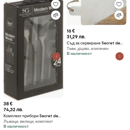
16 €
31,29 лв.
Съд за сервиране Secret de
Тави, дърво, атипичен
Gourmet, Бял мрамор,
В наличност
30x15см
38 €
74,32 лв.
Комплект прибори Secret de
Лъжици, вилици, комплект
Gourmet Modern Wood, Инокс,
В наличност
24 части