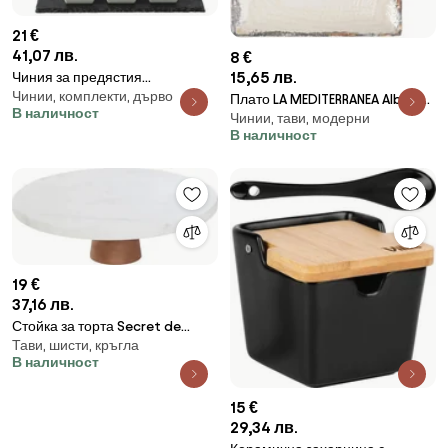
21 €
41,07 лв.
8 €
15,65 лв.
Чиния за предястия
Чинии, комплекти, дърво
atmosphera, 30х20 cm,
Плато LA MEDITERRANEA Albus,
В наличност
Порцелан/шисти/бамбук
Чинии, тави, модерни
Порцелан - 25x15 cm
В наличност
19 €
37,16 лв.
Стойка за торта Secret de
Тави, шисти, кръгла
Gourmet, Мрамор, 25см
В наличност
15 €
29,34 лв.