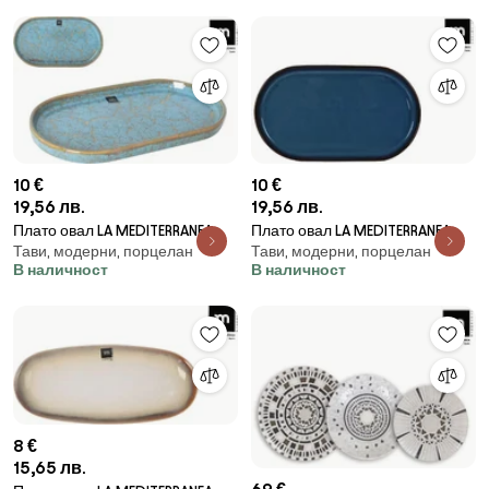
10 €
10 €
19,56 лв.
19,56 лв.
Плато овал LA MEDITERRANEA
Плато овал LA MEDITERRANEA
Тави, модерни, порцелан
Тави, модерни, порцелан
Scratch Blue, Порцелан - 31×18
Chester Blue, Порцелан - 31x18
В наличност
В наличност
cm
см
8 €
15,65 лв.