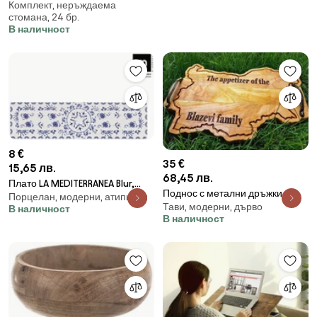
Комплект, неръждаема
Gourmet Ida, Инокс, 24 части
стомана, 24 бр.
В наличност
8 €
35 €
15,65 лв.
68,45 лв.
Плато LA MEDITERRANEA Blur,
Поднос с метални дръжки /
Порцелан, модерни, атипични
20x13 cm, Порцелан - 30x8 cm
Тави, модерни, дърво
модел C030013/
В наличност
В наличност