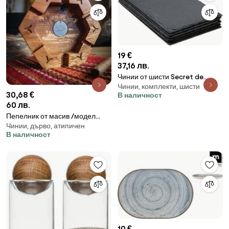
19 €
37,16 лв.
Чинии от шисти Secret de
Чинии, комплекти, шисти
Gourmet, 6 броя, 18x30см
30,68 €
В наличност
60 лв.
Пепелник от масив /модел
Чинии, дърво, атипичен
C020004/
В наличност
10 €