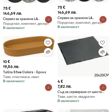
75 €
75 €
146,69 лв.
146,69 лв.
Сервиз за хранене LA
Сервиз за хранене LA
Порцелан, комплект, десерт
MEDITERRANEA Labirint 2, 18
Порцелан, комплект, десерт
MEDITERRANEA Labirint ,18 части,
В наличност
части, Порцелан
В наличност
Порцелан
10 €
19,56 лв.
Табла 5five Colors - Бронз
Тави, пластмаса, овал
4 €
В наличност
7,82 лв.
Съд за сервиране от шисти
Тави, шисти, квадратен
Secret de Gourmet, 20x20см
В наличност