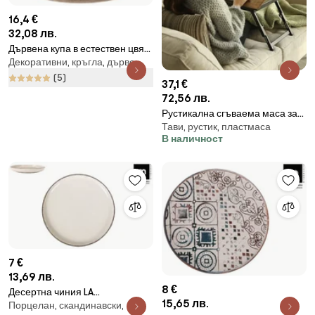
16,4 €
32,08 лв.
Дървена купа в естествен цвят
Декоративни, кръгла, дърво
ø 20 cm Mango - Orion
(5)
37,1 €
72,56 лв.
Рустикална сгъваема маса за
Тави, рустик, пластмаса
лаптоп 60 x 35 cm
В наличност
7 €
13,69 лв.
8 €
Десертна чиния LA
15,65 лв.
Порцелан, скандинавски,
MEDITERRANEA Nordic, 20 cm,