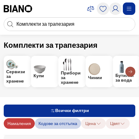
Пропускане към съдържанието
Търсене
Пропускане към футъра
Комплекти за трапезария
Аксесоари
Аксесоари за кухня
Комплекти за трапезария
Сервизи
Прибори
Бутилки
Купи
за
Чинии
за
за вода
хранене
хранене
Всички филтри
Намаления
Кодове за отстъпка
Цена
Цвят