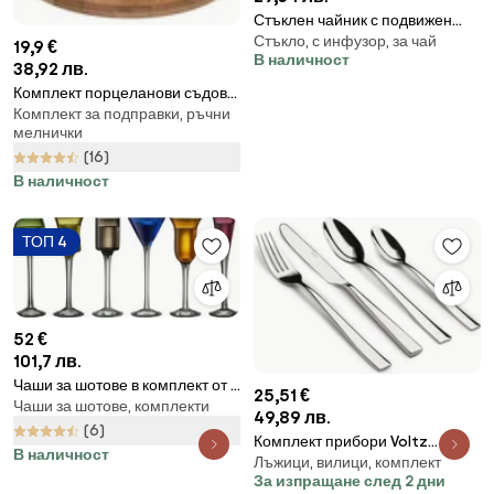
Стъклен чайник с подвижен
Стъкло, с инфузор, за чай
инфузер от неръждаема
19,9 €
В наличност
стомана, 880мл
38,92 лв.
Комплект порцеланови съдове
Комплект за подправки, ръчни
за подправки и оливерници
мелнички
Whiteline - Orion
(16)
В наличност
ТОП 4
52 €
101,7 лв.
Чаши за шотове в комплект от 6
25,51 €
Чаши за шотове, комплекти
бр. 50 ml – Lyngby Glas
49,89 лв.
(6)
Комплект прибори Voltz
В наличност
Лъжици, вилици, комплект
V51512A24, 24 части, Сребрист
За изпращане след 2 дни