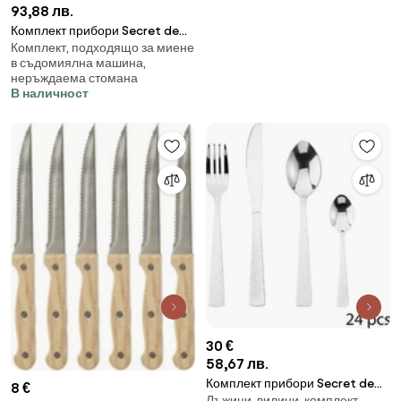
93,88 лв.
Комплект прибори Secret de
Комплект, подходящо за миене
Gourmet Bambou, Инокс, 24
в съдомиялна машина,
части
неръждаема стомана
В наличност
30 €
58,67 лв.
Комплект прибори Secret de
8 €
Лъжици, вилици, комплект