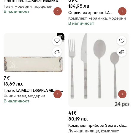
69 €
Плато овал LA MEDITERRANEA
134,95 лв.
Тави, модерни, порцелан
Fustam, Порцелан - 30x13 cm
В наличност
Сервиз за хранене LA
Комплект, керамика, модерни
MEDITERRANEA Barocco, 12
В наличност
части, Керамика
7 €
13,69 лв.
Плато LA MEDITERRANEA Albus,
Чинии, тави, модерни
Порцелан - 30x8 cm
В наличност
41 €
80,19 лв.
Комплект прибори Secret de
Лъжици, вилици, комплект
Gourmet Bora, Инокс, 24 части