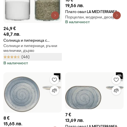
19,56 лв.
Плато овал LA MEDITERRANEA
Порцелан, модерни, десерт
Swirl, Порцелан - 30x20 cm
В наличност
24,9 €
48,7 лв.
Солница и пиперница с
Солници и пиперници, ръчни
капачка от дъбова дървесина
мелнички, дърво
Oval - Sagaform
(46)
В наличност
7 €
8 €
13,69 лв.
15,65 лв.
Плато овал LA MEDITERRANEA