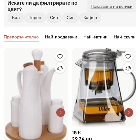
Искате ли да филтрирате по
Показване на всички
цвят?
Бял
Черен
Сив
Син
Кафяв
Продукти
Препоръчително
Най-продавани
Най-евтини
Най-скъпи
15 €
29,34 лв.