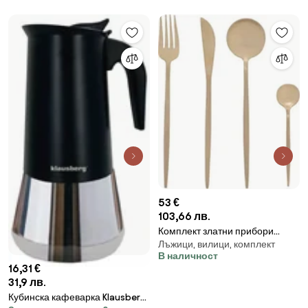
53 €
103,66 лв.
Комплект златни прибори
Лъжици, вилици, комплект
Secret de Gourmet Ida, Инокс,
В наличност
24 части
16,31 €
31,9 лв.
Кубинска кафеварка Klausberg