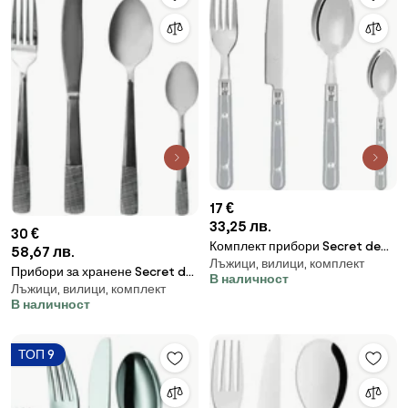
17 €
33,25 лв.
30 €
Комплект прибори Secret de
58,67 лв.
Лъжици, вилици, комплект
Gourmet Bistrot, Със стойка,
Прибори за хранене Secret de
В наличност
24 части
Лъжици, вилици, комплект
Gourmet Sarah, 24 части
В наличност
ТОП 9