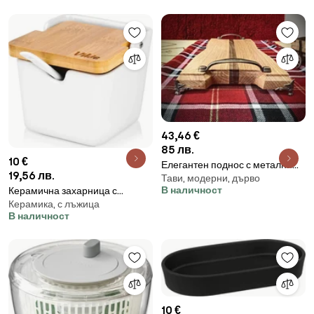
43,46 €
85 лв.
10 €
Елегантен поднос с метални
19,56 лв.
Тави, модерни, дърво
дръжки и крака, комбинация от
В наличност
Керамична захарница с
дъб и орех /модел C030021/
Керамика, с лъжица
бамбуков капак и лъжичка,
В наличност
250мл, 10x10x9см, бяла
10 €