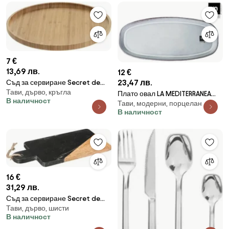
7 €
13,69 лв.
12 €
23,47 лв.
Съд за сервиране Secret de
Тави, дърво, кръгла
Gourmet, Бамбук, 19.5см
Плато овал LA MEDITERRANEA
В наличност
Тави, модерни, порцелан
Clay, Порцелан - 32х14х2 cm
В наличност
16 €
31,29 лв.
Съд за сервиране Secret de
Тави, дърво, шисти
Gourmet, Черен мрамор,
В наличност
30x15см