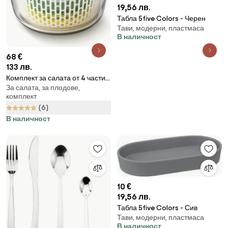
19,56 лв.
Табла 5five Colors - Черен
Тави, модерни, пластмаса
В наличност
68 €
133 лв.
Комплект за салата от 4 части
За салата, за плодове,
Multi-Prep - Joseph Joseph
комплект
(6)
В наличност
10 €
19,56 лв.
Табла 5five Colors - Сив
Тави, модерни, пластмаса
В наличност