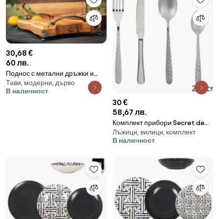
30,68 €
60 лв.
Поднос с метални дръжки и
Тави, модерни, дърво
крака /модел C030012/
В наличност
30 €
58,67 лв.
Комплект прибори Secret de
Лъжици, вилици, комплект
Gourmet Flora, Инокс, 24 части
В наличност