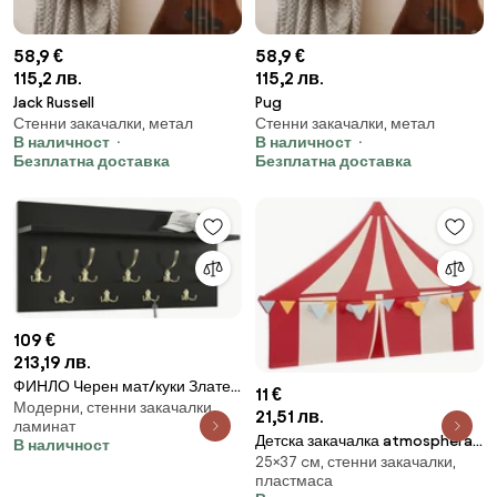
58,9 €
58,9 €
115,2 лв.
115,2 лв.
Jack Russell
Pug
Стенни закачалки, метал
Стенни закачалки, метал
В наличност
В наличност
Безплатна доставка
Безплатна доставка
109 €
213,19 лв.
ФИНЛО Черен мат/куки Златен
11 €
Модерни, стенни закачалки,
гланц - МОДЕРНА СТЕННА
21,51 лв.
ламинат
ЗАКАЧАЛКА С РАФТ ЗА АНТРЕ
Детска закачалка atmosphera
В наличност
90 и 70 см
25×37 cм, стенни закачалки,
Circus, 37x25 cm
пластмаса