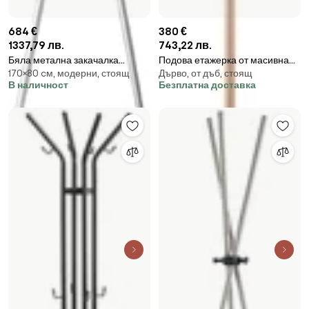
684 €
380 €
1337,79 лв.
743,22 лв.
Бяла метална закачалка
Подова етажерка от масивна
170×80 cм, модерни, стоящ
Дърво, от дъб, стоящ
Conter - CustomForm
дъбова дървесина с бели
В наличност
Безплатна доставка
детайли Hook - Gazzda