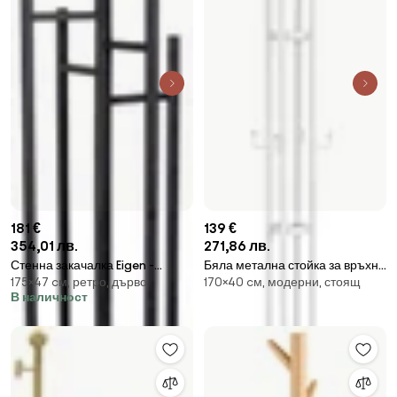
181 €
139 €
354,01 лв.
271,86 лв.
Стенна закачалка Eigen -
Бяла метална стойка за връхни
175×47 cм, ретро, дърво
170×40 cм, модерни, стоящ
Woodman
дрехи ø 40x170 cm Jessy –
В наличност
Spinder Design