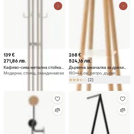
139 €
268 €
271,86 лв.
524,16 лв.
Кафяво-сива метална стойка
Дървена закачалка за дрехи
Модерни, стоящ, скандинавски
180×44 cм, ретро, дърво
за връхни дрехи ø 40x170 cm
Everest - Woodman
Jessy – Spinder Design
(2)