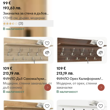
99 €
193,63 лв.
Закачалка за стена в дъбов
170×15 cм, дърво, модерни
декор в естествен цвят Ameca -
Germania
(3)
В наличност
109 €
109 €
213,19 лв.
213,19 лв.
ФИНЛО Дъб Сонома/куки
ФИНЛО Орех Калифорния/
Модерни, стенни закачалки, от
Модерни, от орех, стенни
Никел сатен - МОДЕРНА
куки Никел сатен - МОДЕРНА
дъб сонома
закачалки
СТЕННА ЗАКАЧАЛКА С РАФТ
СТЕННА ЗАКАЧАЛКА С РАФТ
В наличност
В наличност
ЗА АНТРЕ 90 и 70 см
ЗА АНТРЕ 90 и 70 см