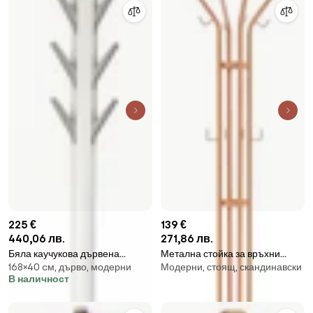
225 €
139 €
440,06 лв.
271,86 лв.
Бяла каучукова дървена
Метална стойка за връхни
168×40 cм, дърво, модерни
Модерни, стоящ, скандинавски
закачалка Flapper - Umbra
дрехи в цвят сьомга ø 40x170
В наличност
cm Jessy – Spinder Design