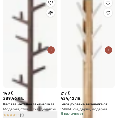
148 €
217 €
289,46 лв.
424,42 лв.
Кафява метална закачалка за
Бяла дървена закачалка от
Модерни, стоящ, скандинавски
168×40 cм, дърво, модерни
дрехи Branch – YAMAZAKI
естествен каучук Flapper -
В наличност
Umbra
(1)