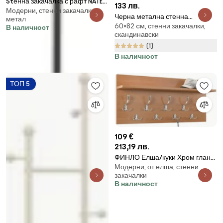
Stенна закачалка с рафт NATE
133 лв.
Модерни, стенни закачалки,
кафяво/черно
Черна метална стенна
метал
60×82 cм, стенни закачалки,
закачалка Dama – Kalune
В наличност
скандинавски
Design
(1)
В наличност
ТОП 5
109 €
213,19 лв.
ФИНЛО Елша/куки Хром гланц
Модерни, от елша, стенни
- МОДЕРНА СТЕННА
закачалки
ЗАКАЧАЛКА С РАФТ ЗА АНТРЕ
В наличност
90 и 70 см