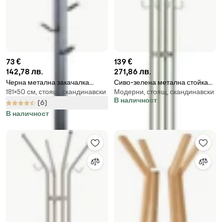
73 €
139 €
142,78 лв.
271,86 лв.
Черна метална закачалка
Сиво-зелена метална стойка
181×50 cм, стоящ, скандинавски
Модерни, стоящ, скандинавски
Vinson - Actona
за връхни дрехи ø 40x170 cm
В наличност
Jessy – Spinder Design
(6)
В наличност