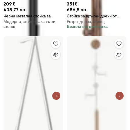
209 €
351 €
408,77 лв.
686,5 лв.
Черна метална стойка за
Стойка за връхни дрехи от
Модерни, стенни закачалки,
Ретро, дърво, стоящ
връхни дрехи ø 25x183 cm Yuko
масивно манго в естествен
стоящ
Безплатна доставка
– noo.ma
цвят Jakub – Dutchbone