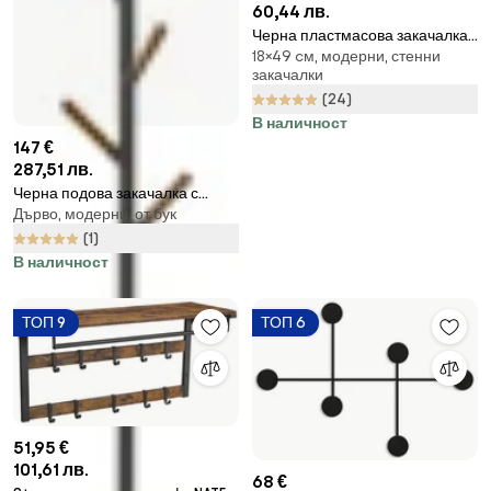
60,44 лв.
Черна пластмасова закачалка
18×49 cм, модерни, стенни
за стена Sticks - Umbra
закачалки
(24)
В наличност
147 €
287,51 лв.
Черна подова закачалка с
Дърво, модерни, от бук
детайли от букова дървесина
Закачалка за стълб Plain -
(1)
YAMAZAKI
В наличност
ТОП 9
ТОП 6
51,95 €
101,61 лв.
68 €