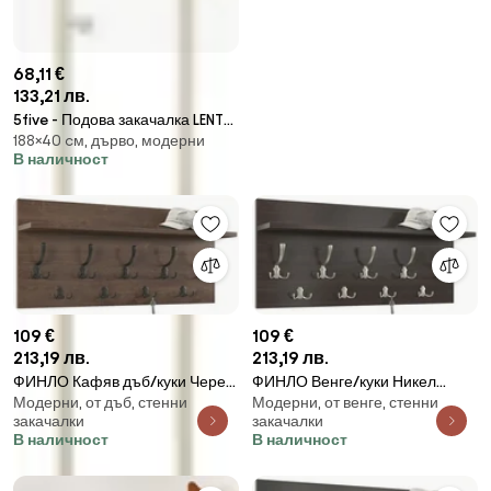
68,11 €
133,21 лв.
5five - Подова закачалка LENTY
188×40 cм, дърво, модерни
188x40 cm, кремава
В наличност
109 €
109 €
213,19 лв.
213,19 лв.
ФИНЛО Кафяв дъб/куки Черен
ФИНЛО Венге/куки Никел
Модерни, от дъб, стенни
Модерни, от венге, стенни
мат - МОДЕРНА СТЕННА
сатен - МОДЕРНА СТЕННА
закачалки
закачалки
ЗАКАЧАЛКА С РАФТ ЗА АНТРЕ
ЗАКАЧАЛКА С РАФТ ЗА АНТРЕ
В наличност
В наличност
90 и 70 см
90 и 70 смPRZEDPOKOJU 90 i 70
cm