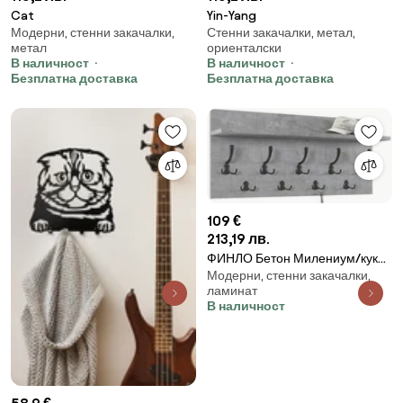
Cat
Yin-Yang
Модерни, стенни закачалки,
Стенни закачалки, метал,
метал
ориенталски
В наличност
В наличност
Безплатна доставка
Безплатна доставка
109 €
213,19 лв.
ФИНЛО Бетон Милениум/куки
Модерни, стенни закачалки,
Черен мат - МОДЕРНА
ламинат
СТЕННА ЗАКАЧАЛКА С РАФТ
В наличност
ЗА АНТРЕ 90 и 70 см