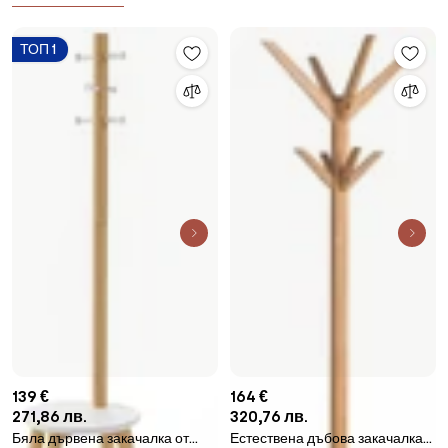
ТОП 1
139 €
164 €
271,86 лв.
320,76 лв.
Бяла дървена закачалка от
Естествена дъбова закачалка