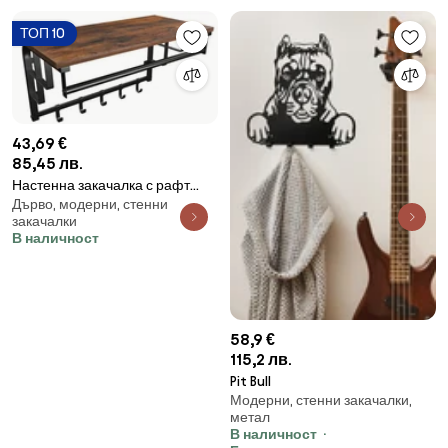
ТОП 10
43,69 €
85,45 лв.
Настенна закачалка с рафт
Дърво, модерни, стенни
NATE кафява/черна
закачалки
В наличност
58,9 €
115,2 лв.
Pit Bull
Модерни, стенни закачалки,
метал
В наличност