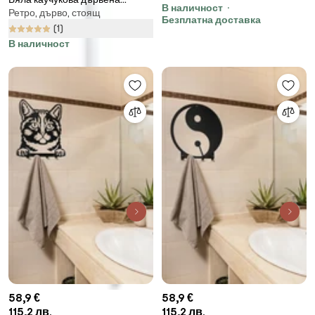
В наличност
Ретро, дърво, стоящ
закачалка Bremen - Actona
Безплатна доставка
(1)
В наличност
58,9 €
58,9 €
115,2 лв.
115,2 лв.