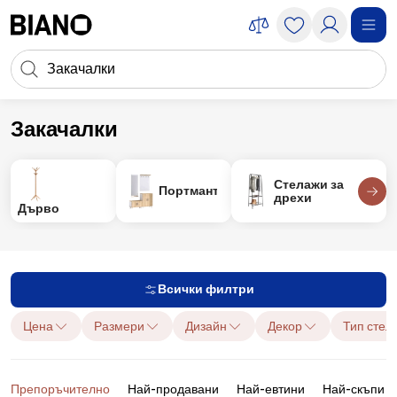
Пропускане към съдържанието
Търсене
Пропускане към футъра
Закачалки
Аксесоари
Аксесоари за антре
Закачалки
Стелажи за
Портманта
дрехи
Дърво
Всички филтри
Цена
Размери
Дизайн
Декор
Тип стела
Продукти
Препоръчително
Най-продавани
Най-евтини
Най-скъпи