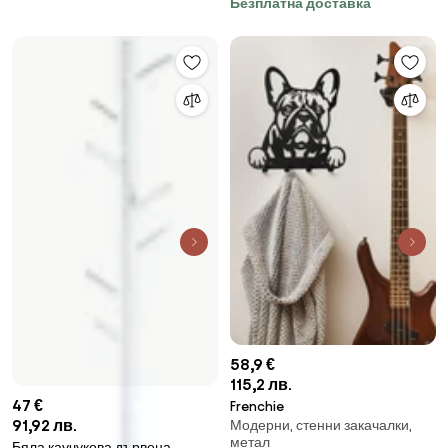
Безплатна доставка
58,9 €
115,2 лв.
47 €
Frenchie
91,92 лв.
Модерни, стенни закачалки,
метал
Бяла каучукова дървена