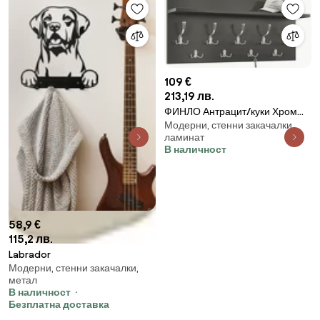
109 €
213,19 лв.
ФИНЛО Антрацит/куки Хром
Модерни, стенни закачалки,
гланц - МОДЕРНА СТЕННА
ламинат
ЗАКАЧАЛКА С РАФТ ЗА АНТРЕ
В наличност
90 и 70 см
58,9 €
115,2 лв.
Labrador
Модерни, стенни закачалки,
метал
В наличност
Безплатна доставка