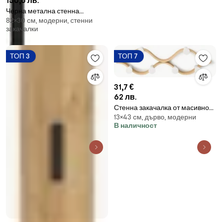
150,6 лв.
Черна метална стенна
82×30 cм, модерни, стенни
закачалка Trento – House
закачалки
Nordic
ТОП 3
ТОП 7
31,7 €
62 лв.
Стенна закачалка от масивно
13×43 cм, дърво, модерни
каучуково дърво в естествен
В наличност
цвят Montage – Umbra