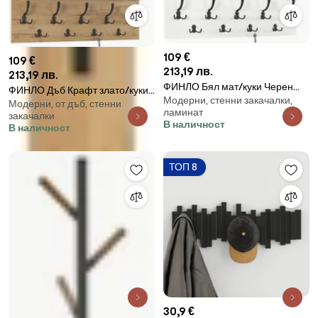
109 €
109 €
213,19 лв.
213,19 лв.
ФИНЛО Бял мат/куки Черен
ФИНЛО Дъб Крафт злато/куки
Модерни, стенни закачалки,
мат - МОДЕРНА СТЕННА
Модерни, от дъб, стенни
Черен мат - МОДЕРНА
ламинат
ЗАКАЧАЛКА С РАФТ ЗА АНТРЕ
закачалки
СТЕННА ЗАКАЧАЛКА С РАФТ
В наличност
В наличност
90 и 70 см
ЗА АНТРЕ 90 и 70 см
ТОП 8
30,9 €