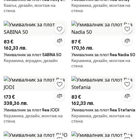
Камък, дизайн, монтаж на
Керамика, дизайн, монтаж на
Stone NATURE
стена
стена
83 €
87 €
162,33 лв.
170,16 лв.
Умивалник за плот SABINA 50
Умивалник за плот Rea Nadia 50
Керамика, вграден, дизайн
Керамика, дизайн, монтаж на
стена
173 €
83 €
338,36 лв.
162,33 лв.
Умивалник за плот Rea JODI
Умивалник за плот Rea Stefania
Керамика, дизайн, монтаж на
Керамика, дизайн, монтаж на
стена
стена