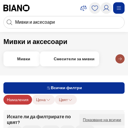
Пропускане към съдържанието
Търсене
Пропускане към футъра
Мивки и аксесоари
Ремонт
Ремонт на баня
Мивки и аксесоари
Мивки
Смесители за мивки
Всички филтри
Намаления
Цена
Цвят
Искате ли да филтрирате по
Показване на всички
цвят?