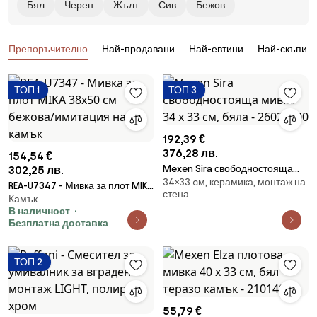
Бял
Черен
Жълт
Сив
Бежов
Продукти
Препоръчително
Най-продавани
Най-евтини
Най-скъпи
ТОП 1
ТОП 3
192,39 €
376,28 лв.
154,54 €
Mexen Sira свободностояща
302,25 лв.
34×33 cм, керамика, монтаж на
мивка 34 x 33 см, бяла -
REA-U7347 - Мивка за плот MIKA
стена
26023300
Камък
38x50 см бежова/имитация на
В наличност
камък
Безплатна доставка
ТОП 2
55,79 €