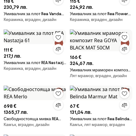
118 €
115 €
230,79 лв.
224,92 лв.
Умивалник за плот Rea Vanda
Умивалник за плот Rea Flower
Керамика, вграден, дизайн
Керамика, вграден, дизайн
Baby Blue Matt
Beige
111 €
217,1 лв.
166 €
Умивалник за плот REA Nastazja
324,67 лв.
Керамика, вграден, дизайн
61
Умивалник мраморен композит
Лят мрамор, вграден, дизайн
Rea GOYA BLACK MAT 50CM
698 €
67 €
1365,17 лв.
131,04 лв.
Свободностояща мивка REA
Умивалник за плот Rea Belinda
Камък, вграден, дизайн
Камък, лят мрамор, вграден
Merlo
Marmur Mat