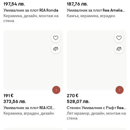
107 €
209,27 лв.
480 €
Умивалник за плот Rea Amelia
938,8 лв.
Камък, керамика, вграден
Sandy
умивалник-Свободностоящ
Камък, керамика, дизайн
Rea Anya Savana Matt
76 €
136 €
148,64 лв.
265,99 лв.
Умивалник за плот Rea Sami
Умивалник за плот Rea Ingrid
Керамика, дизайн, монтаж на
Стъкло, дизайн, монтаж на
Grey
стена
стена
144 €
85 €
281,64 лв.
166,25 лв.