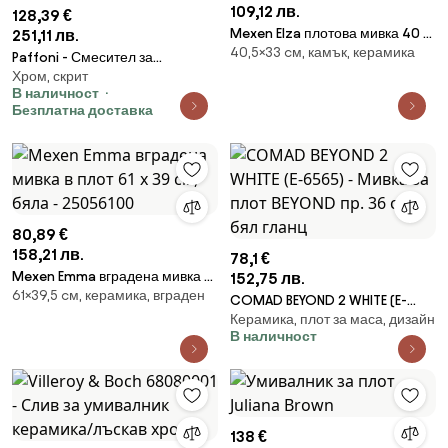
109,12 лв.
128,39 €
Mexen Elza плотова мивка 40 x
251,11 лв.
40,5×33 cм, камък, керамика
33 см, бял теразо камък -
Paffoni - Смесител за
21014083
Хром, скрит
умивалник за вграден монтаж
В наличност
LIGHT, полиран хром
Безплатна доставка
80,89 €
158,21 лв.
78,1 €
Mexen Emma вградена мивка в
152,75 лв.
61×39,5 cм, керамика, вграден
плот 61 x 39 см, бяла -
COMAD BEYOND 2 WHITE (E-
25056100
Керамика, плот за маса, дизайн
6565) - Мивка за плот BEYOND
В наличност
пр. 36 см бял гланц
138 €