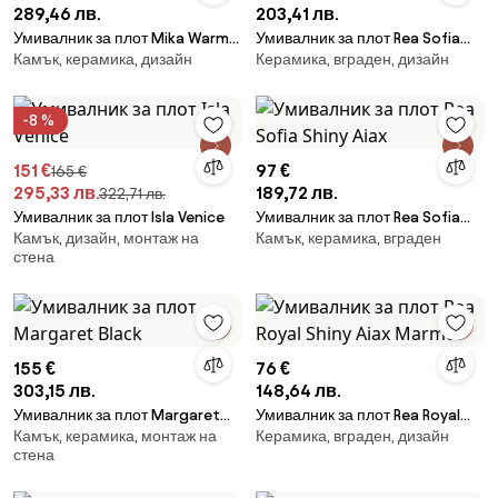
289,46 лв.
203,41 лв.
Умивалник за плот Mika Warm
Умивалник за плот Rea Sofia
Камък, керамика, дизайн
Керамика, вграден, дизайн
Beige
Black Gold Edge
-8 %
151 €
97 €
165 €
295,33 лв.
189,72 лв.
322,71 лв.
Умивалник за плот Isla Venice
Умивалник за плот Rea Sofia
Камък, дизайн, монтаж на
Камък, керамика, вграден
Shiny Aiax
стена
155 €
76 €
303,15 лв.
148,64 лв.
Умивалник за плот Margaret
Умивалник за плот Rea Royal
Камък, керамика, монтаж на
Керамика, вграден, дизайн
Black
Shiny Aiax Marmur
стена