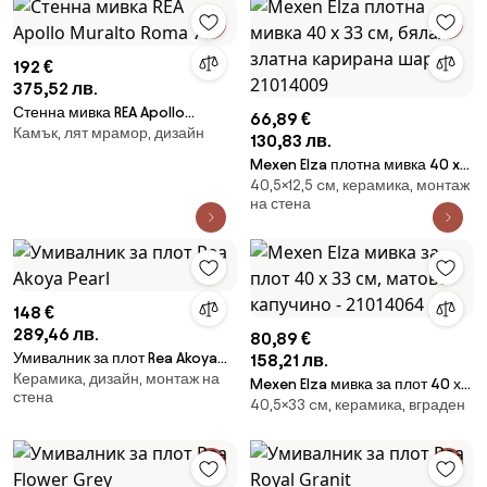
192 €
375,52 лв.
Стенна мивка REA Apollo
66,89 €
Камък, лят мрамор, дизайн
Muralto Roma 70
130,83 лв.
Mexen Elza плотна мивка 40 x
40,5×12,5 cм, керамика, монтаж
33 см, бяла/златна карирана
на стена
шарка - 21014009
148 €
289,46 лв.
80,89 €
Умивалник за плот Rea Akoya
158,21 лв.
Керамика, дизайн, монтаж на
Pearl
Mexen Elza мивка за плот 40 х
стена
40,5×33 cм, керамика, вграден
33 см, матово капучино -
21014064