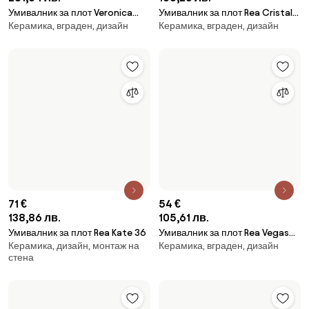
67 €
90 €
131,04 лв.
176,02 лв.
Умивалник за плот Rea Atria
Умивалник за плот Rea Sofia
Керамика, дизайн
Керамика, дизайн, монтаж на
White Black
стена
ТОП 7