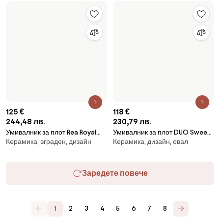
За магазини
Не забравяйте да проучите
Продукти
Вдъхновение
AI designer
Последвайте ни в социалните мрежи
Бисквитки
Политика за поверителност
Условия за използване
Изберете държава
© 2026 Biano s.r.o.