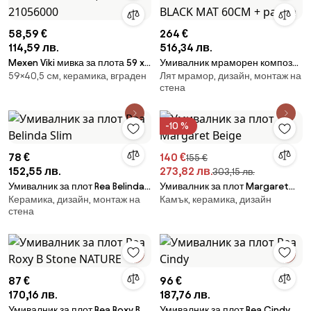
58,59 €
264 €
114,59 лв.
516,34 лв.
Mexen Viki мивка за плота 59 x
Умивалник мраморен композит
59×40,5 cм, керамика, вграден
Лят мрамор, дизайн, монтаж на
40 см, бяла - 21056000
Rea GOYA BLACK MAT 60CM +
стена
рамка
-10 %
78 €
140 €
155 €
152,55 лв.
273,82 лв.
303,15 лв.
Умивалник за плот Rea Belinda
Умивалник за плот Margaret
Керамика, дизайн, монтаж на
Камък, керамика, дизайн
Slim
Beige
стена
87 €
96 €
170,16 лв.
187,76 лв.
Умивалник за плот Rea Roxy B
Умивалник за плот Rea Cindy