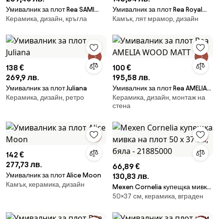
Умивалник за плот Rea SAMI
Умивалник за плот Rea Royal
Керамика, дизайн, кръгла
Камък, лят мрамор, дизайн
GOLD WHITE
Lava Mat
138 €
100 €
269,9 лв.
195,58 лв.
Умивалник за плот Juliana
Умивалник за плот Rea AMELIA
Керамика, дизайн, ретро
Керамика, дизайн, монтаж на
WOOD MATT
стена
142 €
277,73 лв.
66,89 €
Умивалник за плот Alice Moon
130,83 лв.
Камък, керамика, дизайн
Mexen Cornelia купещка мивка
50×37 cм, керамика, вграден
на плот 50 x 37 см, бяла -
21885000