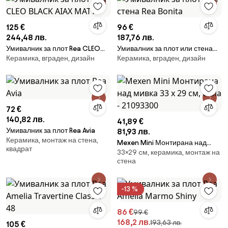
125 €
96 €
244,48 лв.
187,76 лв.
Умивалник за плот Rea CLEO
Умивалник за плот или стена
Керамика, вграден, дизайн
Керамика, вграден, дизайн
BLACK AIAX MATT
Rea Bonita
72 €
140,82 лв.
41,89 €
Умивалник за плот Rea Avia
81,93 лв.
Керамика, монтаж на стена,
Mexen Mini Монтирана над
квадрат
33×29 cм, керамика, монтаж на
мивка 33 x 29 см, бяла -
стена
21093300
-13 %
86 €
99 €
168,2 лв.
193,63 лв.
105 €