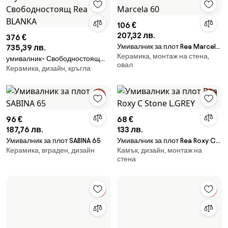
106 €
207,32 лв.
376 €
Умивалник за плот Rea Marcela
735,39 лв.
Керамика, монтаж на стена,
60
умивалник- Свободностоящ
овал
Керамика, дизайн, кръгла
Rea BLANKA
96 €
68 €
187,76 лв.
133 лв.
Умивалник за плот SABINA 65
Умивалник за плот Rea Roxy C
Керамика, вграден, дизайн
Камък, дизайн, монтаж на
Stone L.GREY
стена
76 €
152 €
148,64 лв.
297,29 лв.