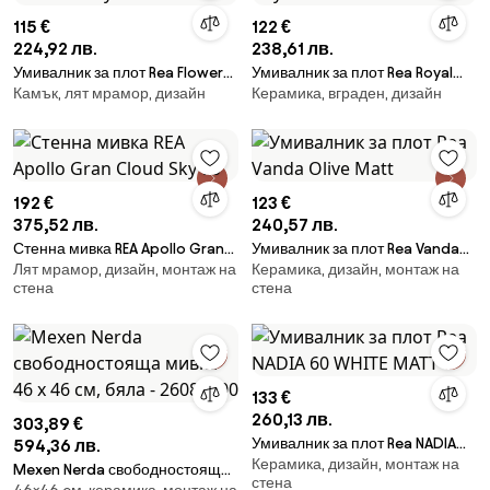
115 €
122 €
224,92 лв.
238,61 лв.
Умивалник за плот Rea Flower
Умивалник за плот Rea Royal
Камък, лят мрамор, дизайн
Керамика, вграден, дизайн
Grey
Granit
192 €
123 €
375,52 лв.
240,57 лв.
Стенна мивка REA Apollo Gran
Умивалник за плот Rea Vanda
Лят мрамор, дизайн, монтаж на
Керамика, дизайн, монтаж на
Cloud Sky 70
Olive Matt
стена
стена
133 €
260,13 лв.
303,89 €
Умивалник за плот Rea NADIA
594,36 лв.
Керамика, дизайн, монтаж на
60 WHITE MATT
Mexen Nerda свободностояща
стена