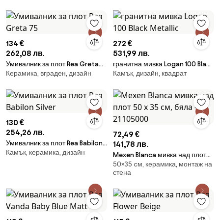
134 €
272 €
262,08 лв.
531,99 лв.
Умивалник за плот Rea Greta
гранитна мивка Logan 100 Black
Керамика, вграден, дизайн
Камък, дизайн, квадрат
75
Metallic
130 €
254,26 лв.
72,49 €
Умивалник за плот Rea Babilon
141,78 лв.
Камък, керамика, дизайн
Silver
Mexen Blanca мивка над плот
50×35 cм, керамика, монтаж на
50 x 35 см, бяла - 21105000
стена