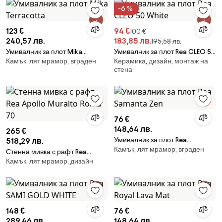
-6 %
123 €
94 €
100 €
240,57 лв.
183,85 лв.
195,58 лв.
Умивалник за плот Mika
Умивалник за плот Rea CLEO 50
Камък, лят мрамор, вграден
Керамика, дизайн, монтаж на
Terracotta
White
стена
76 €
148,64 лв.
265 €
Умивалник за плот Rea
518,29 лв.
Камък, лят мрамор, вграден
Samanta Zen
Стенна мивка с рафт Rea
Камък, лят мрамор, дизайн
Apollo Muralto Roma 70
148 €
76 €
289,46 лв.
148,64 лв.