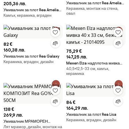
Умивалник за плот Rea Amelia
205,36 лв.
Керамика, монтаж на стена,
Marmo Shiny
Умивалник за плот Rea Amelia
овал
Камък, керамика, вграден
Travertine Classic 48
82 €
160,38 лв.
75,29 €
Умивалник за плот Rea Galaxy
147,25 лв.
Керамика, вграден, дизайн
Mexen Elza надплотна мивка
40,5×12,5-33 cм, камък,
40 x 33 см, бежова камък -
керамика
21014095
84 €
164,29 лв.
138 €
Умивалник за плот Rea Lisa
269,9 лв.
Керамика, вграден, дизайн
Умивалник МРАМОРЕН
Лят мрамор, дизайн, монтаж на
КОМПОЗИТ Rea GOYA 50CM