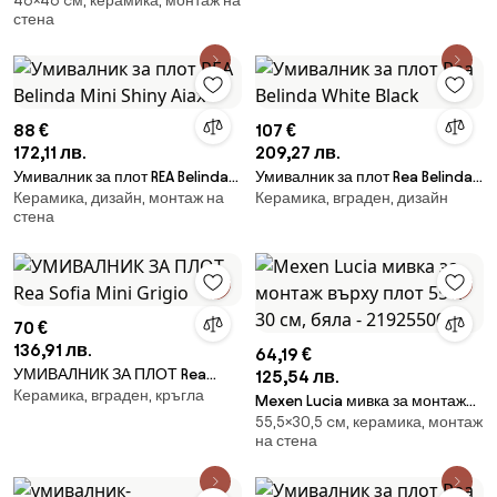
46×46 cм, керамика, монтаж на
мивка 46 x 46 см, бяла -
стена
26084600
88 €
107 €
172,11 лв.
209,27 лв.
Умивалник за плот REA Belinda
Умивалник за плот Rea Belinda
Керамика, дизайн, монтаж на
Керамика, вграден, дизайн
Mini Shiny Aiax
White Black
стена
70 €
136,91 лв.
64,19 €
УМИВАЛНИК ЗА ПЛОТ Rea
125,54 лв.
Керамика, вграден, кръгла
Sofia Mini Grigio
Mexen Lucia мивка за монтаж
55,5×30,5 cм, керамика, монтаж
върху плот 55 x 30 см, бяла -
на стена
21925500