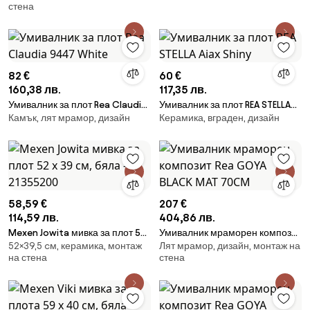
стена
82 €
60 €
160,38 лв.
117,35 лв.
Умивалник за плот Rea Claudia
Умивалник за плот REA STELLA
Камък, лят мрамор, дизайн
Керамика, вграден, дизайн
9447 White
Aiax Shiny
58,59 €
207 €
114,59 лв.
404,86 лв.
Mexen Jowita мивка за плот 52
Умивалник мраморен композит
52×39,5 cм, керамика, монтаж
Лят мрамор, дизайн, монтаж на
x 39 см, бяла - 21355200
Rea GOYA BLACK MAT 70CM
на стена
стена