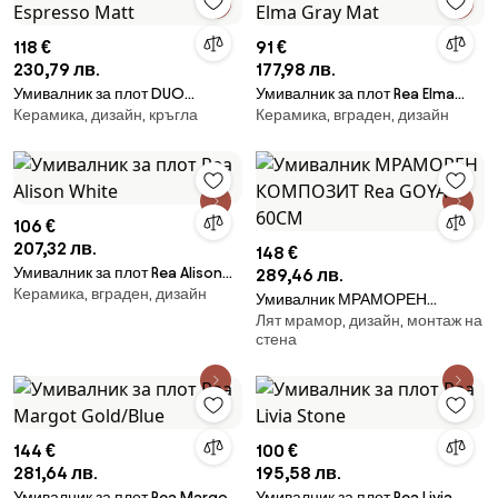
118 €
91 €
230,79 лв.
177,98 лв.
Умивалник за плот DUO
Умивалник за плот Rea Elma
Керамика, дизайн, кръгла
Керамика, вграден, дизайн
Espresso Matt
Gray Mat
106 €
207,32 лв.
148 €
Умивалник за плот Rea Alison
289,46 лв.
Керамика, вграден, дизайн
White
Умивалник МРАМОРЕН
Лят мрамор, дизайн, монтаж на
КОМПОЗИТ Rea GOYA 60CM
стена
144 €
100 €
281,64 лв.
195,58 лв.
Умивалник за плот Rea Margot
Умивалник за плот Rea Livia