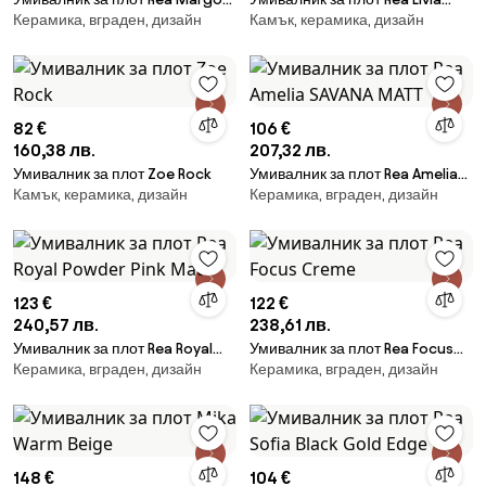
Керамика, вграден, дизайн
Камък, керамика, дизайн
Gold/Blue
Stone
82 €
106 €
160,38 лв.
207,32 лв.
Умивалник за плот Zoe Rock
Умивалник за плот Rea Amelia
Камък, керамика, дизайн
Керамика, вграден, дизайн
SAVANA MATT
123 €
122 €
240,57 лв.
238,61 лв.
Умивалник за плот Rea Royal
Умивалник за плот Rea Focus
Керамика, вграден, дизайн
Керамика, вграден, дизайн
Powder Pink Matt
Creme
148 €
104 €