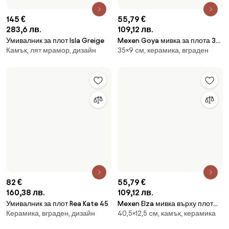
бъдете напълно
креативни
Получете достъп до всички функции и станете част от
общността на
Home&Decor.
Искам всички функции!
За Biano
За потребители