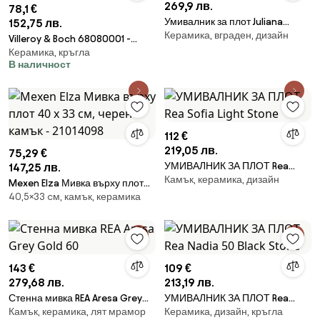
269,9 лв.
78,1 €
Умивалник за плот Juliana
152,75 лв.
Керамика, вграден, дизайн
Brown
Villeroy & Boch 68080001 -
Керамика, кръгла
Слив за умивалник керамика/
В наличност
лъскав хром
112 €
219,05 лв.
75,29 €
УМИВАЛНИК ЗА ПЛОТ Rea
147,25 лв.
Камък, керамика, дизайн
Sofia Light Stone
Mexen Elza Мивка върху плот
40,5×33 cм, камък, керамика
40 x 33 см, черен камък -
21014098
143 €
109 €
279,68 лв.
213,19 лв.
Стенна мивка REA Aresa Grey
УМИВАЛНИК ЗА ПЛОТ Rea
Камък, керамика, лят мрамор
Керамика, дизайн, кръгла
Gold 60
Nadia 50 Black Stone