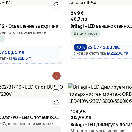
24,9 €
48,7 лв.
42 - Осветление за картина
Brilagi - LED външно стенно
рни, ключ за осветление
GHT 2xE14/40W/230V
осветително тяло CUBE LED
В наличност
т
кафяво IP54
22 € / 43,03 лв.
-10 %
€ / 50,85 лв.
с код за отстъпка
TA222BG
стъпка
TA222BG
108,9 €
02/31/P0 - LED Спот BUKKO
212,99 лв.
30V, повърхностни светлини
W/230V
Brilagi - LED Димируем поли
Метал, пластмаса, модерни
повърхностен монтаж ORBI