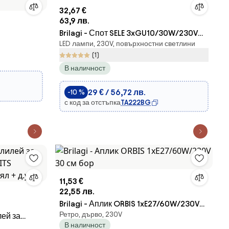
32,67 €
63,9 лв.
Brilagi - Спот SELE 3xGU10/30W/230V
LED лампи, 230V, повърхностни светлини
черен
(1)
/6W/230V
В наличност
29 € / 56,72 лв.
-10 %
с код за отстъпка
TA222BG
11,53 €
22,55 лв.
Brilagi - Аплик ORBIS 1xE27/60W/230V
Ретро, дърво, 230V
лей за
30 см бор
В наличност
TS