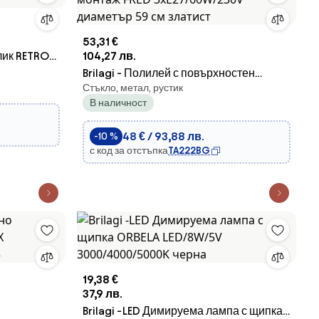
53,31 €
лик RETRO
104,27 лв.
Brilagi - Полилей с повърхностен
Стъкло, метал, рустик
монтаж FRED 3xE27/60W/230V
В наличност
диаметър 59 см златист
48 € / 93,88 лв.
-10 %
с код за отстъпка
TA222BG
19,38 €
37,9 лв.
Brilagi -LED Димируема лампа с щипка