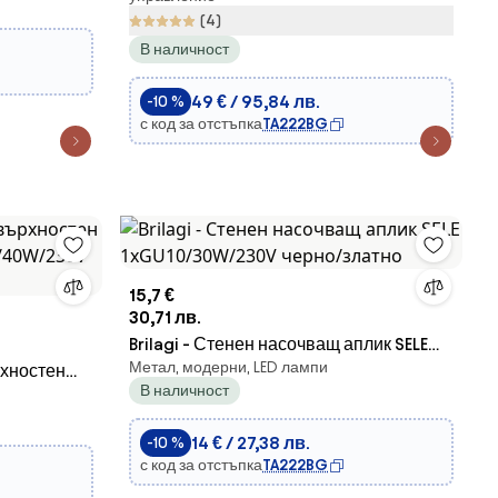
LED/50W/230V 3000-6000K +
(4)
В наличност
49 € / 95,84 лв.
-10 %
с код за отстъпка
TA222BG
15,7 €
30,71 лв.
Brilagi - Стенен насочващ аплик SELE
Метал, модерни, LED лампи
рхностен
1xGU10/30W/230V черно/златно
В наличност
/40W/230V
14 € / 27,38 лв.
-10 %
с код за отстъпка
TA222BG