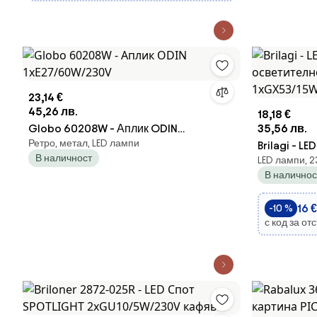
23,14 €
45,26 лв.
18,18 €
Globo 60208W - Аплик ODIN
35,56 лв.
Ретро, метал, LED лампи
1xE27/60W/230V
Brilagi - L
В наличност
LED лампи, 
осветителн
В наличнос
1xGX53/15
16 €
-10 %
с код за от