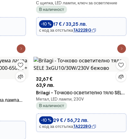
С щипка, LED лампи, ключ за осветление
ORBELA LED/8W/5V 3000/4000/5000K
В наличност
черна
17 € / 33,25 лв.
-10 %
с код за отстъпка
TA222BG
32,67 €
63,9 лв.
Brilagi - Точково осветително тяло SELE
Метал, LED лампи, 230V
ма лампа
3xGU10/30W/230V бежово
В наличност
и
3000-6500K
29 € / 56,72 лв.
-10 %
с код за отстъпка
TA222BG