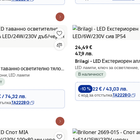
24,49 €
47,9 лв.
Brilagi - LED Екстериорен а
LED лампи, ключ за осветление,
ED таванно осветително тяло
LED/6W/230V сив IP54
В наличност
рни, LED лампи
/24W/230V дъб/черен 32x32
т
22 € / 43,03 лв.
-10 %
с код за отстъпка
TA222BG
 / 74,32 лв.
стъпка
TA222BG