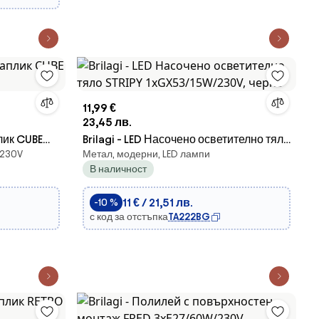
11,99 €
23,45 лв.
плик CUBE
Brilagi - LED Насочено осветително тяло
 230V
Метал, модерни, LED лампи
STRIPY 1xGX53/15W/230V, черно
В наличност
11 € / 21,51 лв.
-10 %
с код за отстъпка
TA222BG