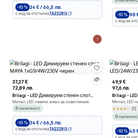
В наличнос
LED/40W/23
34 € / 66,5 лв.
-10 %
с код за отстъпка
TA222BG
98 €
-10 %
с код за от
37,27 €
49,9 €
72,89 лв.
97,6 лв.
Brilagi - LED Димируем стенен спот
Brilagi - L
Метал, LED лампи, ключ за осветление
Метал, LED л
MAYA 1xG9/4W/230V черен
LED/24W/23
В наличност
(1)
В наличнос
34 € / 66,5 лв.
-10 %
с код за отстъпка
TA222BG
45 €
-10 %
с код за от