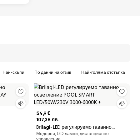
Най-скъпи
По данни на отзив
Най-голяма отстъпка
54,9 €
107,38 лв.
Brilagi-LED регулируемо таванно
Модерни, LED лампи, дистанционно
Y
осветление POOL SMART
управление