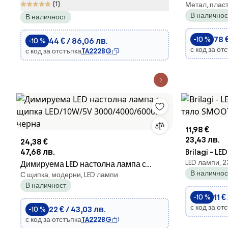
(1)
Метал, плас
таванно ос
В наличнос
В наличност
LED/15,6W/
78 €
-10 %
44 € / 86,06 лв.
-10 %
с код за от
с код за отстъпка
TA222BG
11,98 €
23,43 лв.
24,38 €
47,68 лв.
Brilagi - L
LED лампи, 2
Димируема LED настолна лампа с
SMOOTH 1x
В наличнос
С щипка, модерни, LED лампи
щипка LED/10W/5V 3000/4000/6000K
В наличност
черна
11 €
-10 %
с код за от
22 € / 43,03 лв.
-10 %
с код за отстъпка
TA222BG