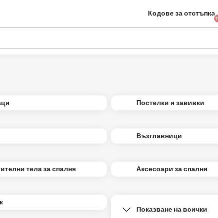
Кодове за отстъпка
1
аци
Постелки и завивки
Възглавници
ителни тела за спалня
Аксесоари за спалня
к
Показване на всички