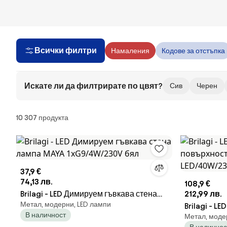
Всички филтри
Намаления
Кодове за отстъпка
Искате ли да филтрирате по цвят?
Сив
Черен
Продукти
10 307 продукта
37,9 €
74,13 лв.
108,9 €
Brilagi - LED Димируем гъвкава стена
212,99 лв.
Метал, модерни, LED лампи
лампа MAYA 1xG9/4W/230V бял
Brilagi - L
В наличност
Метал, моде
повърхност