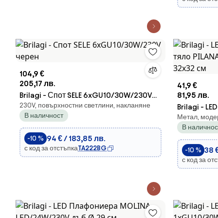
104,9 €
205,17 лв.
41,9 €
Brilagi - Спот SELE 6xGU10/30W/230V
81,95 лв.
230V, повърхностни светлини, накланяне
черен
Brilagi - L
В наличност
Метал, моде
PILANA LED
В наличнос
см
94 € / 183,85 лв.
-10 %
с код за отстъпка
TA222BG
38 €
-10 %
с код за от