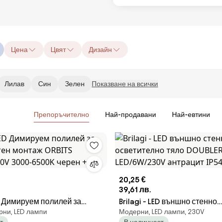
Цена
Цвят
Дизайн
Лилав
Син
Зелен
Показване на всички
Препоръчително
Най-продавани
Най-евтини
20,25 €
39,61 лв.
ED Димируем полилей за
Brilagi - LED външно стенно
рни, LED лампи
Модерни, LED лампи, 230V
ен монтаж ORBITS
осветително тяло DOUBLERA