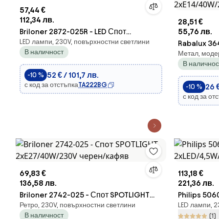
57,44 €
112,34 лв.
28,51 €
Briloner 2872-025R - LED Спот
55,76 лв.
LED лампи, 230V, повърхностни светлини
SPOTLIGHT 2xGU10/5W/230V кафяв
Rabalux 36
В наличност
Метал, моде
PICTURE LI
В наличнос
52 € / 101,7 лв.
-10 %
с код за отстъпка
TA222BG
26 
-10 %
с код за от
69,83 €
113,18 €
136,58 лв.
221,36 лв.
Briloner 2742-025 - Спот SPOTLIGHT
Philips 506
Ретро, 230V, повърхностни светлини
LED лампи, 2
2xE27/40W/230V черен/кафяв
2xLED/4,5
В наличност
(1)