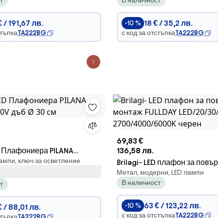
т
В наличност
0V 3000-6500K черен + д.у.
LED/6W/230V антрацит IP54
 / 191,67 лв.
18 € / 35,2 лв.
-10 %
стъпка
TA222BG
с код за отстъпка
TA222BG
69,83 €
ED Плафониера PILANA
136,58 лв.
ампи, ключ за осветление
0V дъб Ø 30 см
Brilagi- LED плафон за повъ
Метал, модерни, LED лампи
монтаж FULLDAY LED/20/30
В наличност
т
2700/4000/6000K черен
63 € / 123,22 лв.
-10 %
 / 88,01 лв.
с код за отстъпка
TA222BG
стъпка
TA222BG