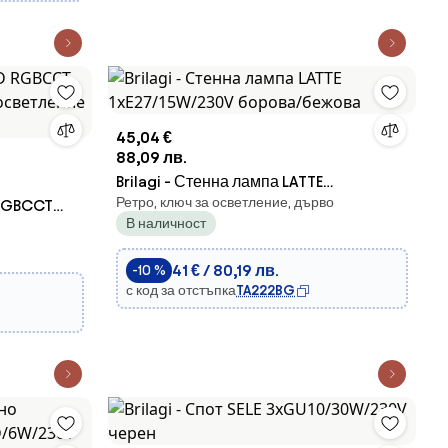
45,04 €
88,09 лв.
Brilagi - Стенна лампа LATTE
Ретро, ключ за осветление, дърво
 RGBCCT
1xE27/15W/230V борова/бежова
В наличност
осветление
41 € / 80,19 лв.
-10 %
с код за отстъпка
TA222BG