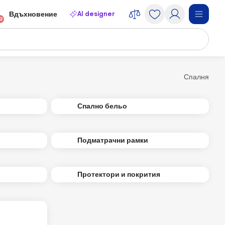
AI designer
Вдъхновение
9
Спалня
Спално бельо
Подматрачни рамки
Протектори и покрития