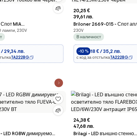
20,25 €
39,61 лв.
D Спот MIA
Briloner 2669-015 - Спот ап
D лампи, 230V
230V
W/230V 100x80 мм черен
1xE14/25W/230V черен
т
В наличност
 / 29,34 лв.
18 € / 35,2 лв.
-10 %
стъпка
TA222BG
с код за отстъпка
TA222BG
24,38 €
47,68 лв.
 - LED RGBW димируемо
Brilagi - LED външно стенно