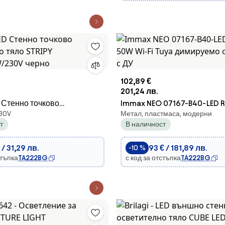
102,89 €
201,24 лв.
ED Стенно точково
Immax NEO 07167-B40-LED
230V
Метал, пластмаса, модерни
о тяло STRIPY
50W Wi-Fi Tuya димируемо 
т
В наличност
W/230V черно
с ДУ
 / 31,29 лв.
93 € / 181,89 лв.
-10 %
стъпка
TA222BG
с код за отстъпка
TA222BG