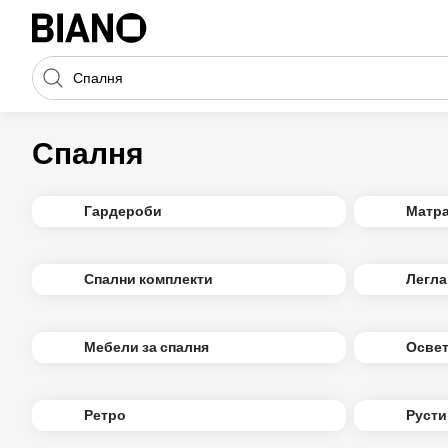
Пропускане към съдържанието
Търсене
Пропускане към футъра
Спалня
Гардероби
Матр
Спални комплекти
Легла
Мебели за спалня
Освет
Ретро
Русти