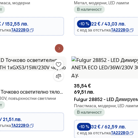
тмаса, модерни
Метал, модерни, LED лампи
ветително тяло FUEVA-C
осветително тяло FLAREBOX
т
В наличност
230V BT
LED/6W/230V антрацит IP65
 / 152,55 лв.
22 € / 43,03 лв.
-10 %
стъпка
TA222BG
с код за отстъпка
TA222BG
35,54 €
ED Точково осветително тяло
69,51 лв.
30V, повърхностни светлини
GX53/15W/230V черно
Fulgur 28852 - LED Димируе
т
Пластмаса, модерни, LED ламп
ANETA ECO LED/36W/230V 
В наличност
+ д.у.
 / 21,51 лв.
стъпка
TA222BG
32 € / 62,59 лв.
-10 %
с код за отстъпка
TA222BG