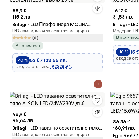
58,9 €
16,12 €
115,2 лв.
31,53 лв.
Brilagi - LED Плафониера MOLINA
Brilagi - LE
LED лампи, ключ за осветление, дърво
Модерни, LE
LED/24W/230V дъб Ø 29 см
1xGU10/30
В наличнос
(6)
В наличност
15 €
-10 %
с код за от
53 € / 103,66 лв.
-10 %
с код за отстъпка
TA222BG
48,9 €
95,64 лв.
86,36 €
Brilagi - LED таванно осветително тяло
168,91 лв.
LED лампи, ключ за осветление, дърво
ALSON LED/24W/230V дъб
Eglo 96677