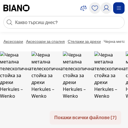
Пропускане към съдържанието
Търсене
Пропускане към футъра
Аксесоари
Аксесоари за спалня
Стелажи за дрехи
Черна металн
Покажи всички файлове (7)