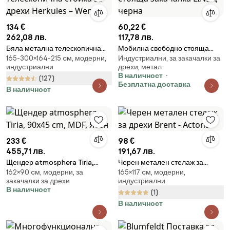
134 €
60,22 €
262,08 лв.
117,78 лв.
Бяла метална телескопична
Мобилна свободно стояща
165-300×164-215 cм, модерни,
Индустриални, за закачалки за
стойка за дрехи Herkules –
закачалка LINEA, черна
индустриални
дрехи, метал
Wenko
В наличност
(127)
Безплатна доставка
В наличност
233 €
98 €
455,71 лв.
191,67 лв.
Щендер atmosphera Tiria,
Черен метален стелаж за
162×90 cм, модерни, за
165×117 cм, модерни,
90x45 cm, MDF, Ясен
дрехи Brent - Actona
закачалки за дрехи
индустриални
В наличност
(1)
В наличност