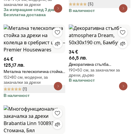
(5)
закачалки за дрехи
1008930, 2 рафта, Стомана,
За изпращане след 3 дни
В наличност
Черен
Безплатна доставка
34 €
66,5 лв.
64 €
Декоративна стълба
125,17 лв.
190×50 cм, за закачалки за
atmosphera Dream, 50x30x190
Метална телескопична стойка
дрехи, дърво
cm, Бамбук
152×80 cм, модерни, за
за дрехи на колелца в сребрист
В наличност
закачалки за дрехи
цвят – Premier Housewares
(1)
В наличност