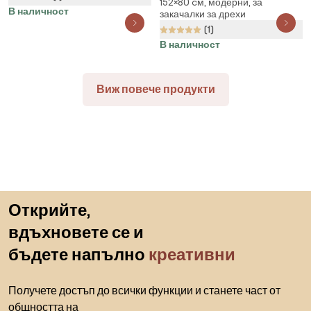
152×80 cм, модерни, за
за дрехи на колелца в сребрист
В наличност
закачалки за дрехи
цвят – Premier Housewares
(1)
В наличност
Виж повече продукти
Пропускане към началото
Открийте,
вдъхновете се и
бъдете напълно
креативни
Получете достъп до всички функции и станете част от
общността на