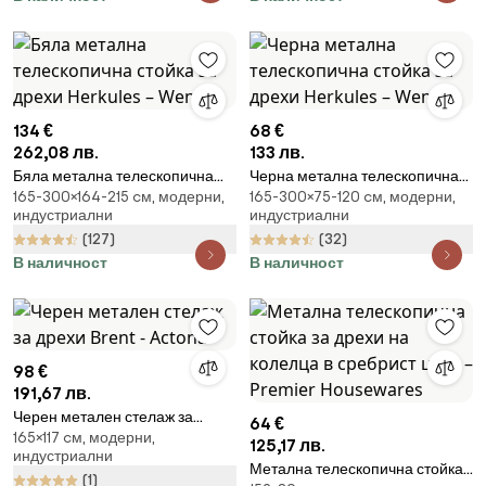
134 €
68 €
262,08 лв.
133 лв.
Бяла метална телескопична
Черна метална телескопична
165-300×164-215 cм, модерни,
165-300×75-120 cм, модерни,
стойка за дрехи Herkules –
стойка за дрехи Herkules –
индустриални
индустриални
Wenko
Wenko
(127)
(32)
В наличност
В наличност
98 €
191,67 лв.
Черен метален стелаж за
64 €
165×117 cм, модерни,
дрехи Brent - Actona
125,17 лв.
индустриални
Метална телескопична стойка
(1)