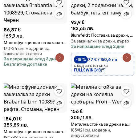
93,9 €
183,65 лв.
86,87 €
Blumfeldt Поставка за дрехи, 2
169,9 лв.
За закачалки за дрехи, дърво
подвижни чанти, бамбук,
Многофункционална закачалка
За изпращане след 2 дни
плътен памук
170×34 cм, модерни, за
Brabantia Linn 1008929,
закачалки за дрехи
Стоманена, Черен
За изпращане след 3 дни
-18 %
77 € / 150,6 лв.
Безплатна доставка
с код за отстъпка
FULLSWING18
156 €
305,11 лв.
184,01 €
Метална стойка за дрехи на
359,89 лв.
185×121 cм, модерни,
колелца сребърна Profi –
Многофункционална закачалка
индустриални
Wenko
190×99,5 cм, модерни, за
за дрехи Brabantia Linn