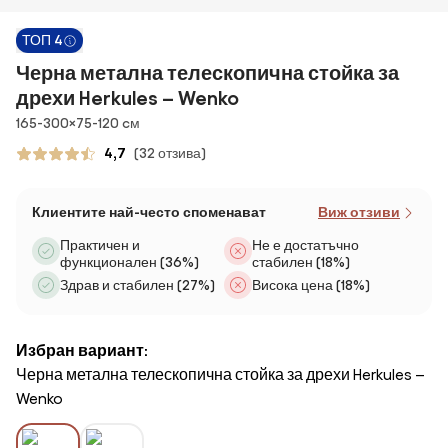
ТОП 4
Черна метална телескопична стойка за
дрехи Herkules – Wenko
Размери
165-300×75-120 cм
4,7
(32 отзива)
Клиентите най-често споменават
Виж отзиви
Практичен и
Не е достатъчно
функционален (36%)
стабилен (18%)
Здрав и стабилен (27%)
Висока цена (18%)
Избран вариант:
Черна метална телескопична стойка за дрехи Herkules –
Wenko