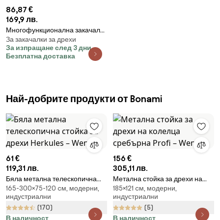
86,87 €
169,9 лв.
Многофункционална закачалка
За закачалки за дрехи
за дрехи Brabantia Linn
За изпращане след 3 дни
1008930, Стомана, Бял
Безплатна доставка
Най-добрите продукти от Bonami
61 €
156 €
119,31 лв.
305,11 лв.
Бяла метална телескопична
Метална стойка за дрехи на
165-300×75-120 cм, модерни,
185×121 cм, модерни,
стойка за дрехи Herkules –
колелца сребърна Profi –
индустриални
индустриални
Wenko
Wenko
(170)
(5)
В наличност
В наличност