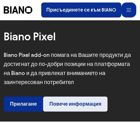
Пропускане към съдържанието
Присъединете се към BIANO
Пропускане към футъра
Biano Pixel
Biano Pixel add-on помага на Вашите продукти да
достигнат до по-добри позиции на платформата
на Biano и да привлекат вниманието на
заинтересован потребител
Прилагане
Повече информация