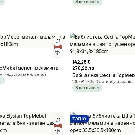
т
В наличност
142,25 €
pMebel метал - меламин в
278,22 лв.
м, индустриални, метал
39x180cm
Библиотека Cecilia TopMeb
т
180×91,8×34,8 cм, индустриални,
меламин в цвят опушен оре
В наличност
91,8x34,8x180cm
ТОП 10