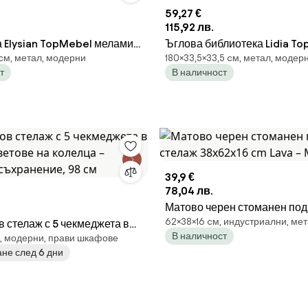
59,27 €
115,92 лв.
 Elysian TopMebel меламин
Ъглова библиотека Lidia T
cм, метал, модерни
180×33,5×33,5 cм, метал, модер
ял - златен цвят
метал - меламин в черен - 
т
В наличност
80cm
33.5x33.5x180cm
39,9 €
78,04 лв.
Матово черен стоманен по
62×38×16 cм, индустриални, ме
 стелаж с 5 чекмеджета в
стелаж 38x62x16 cm Lava – 
В наличност
, модерни, прави шкафове
ветове на колелца – система
не след 6 дни
ние, 98 см