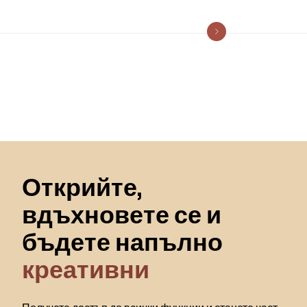
Пропускане към началото
Открийте,
вдъхновете се и
бъдете напълно
креативни