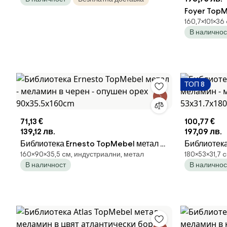
Foyer TopM
160,7×101×36
черен - цвя
В наличнос
ТОП 8
71,13 €
100,77 €
139,12 лв.
197,09 лв.
Библиотека Ernesto TopMebel метал -
Библиотека
160×90×35,5 cм, индустриални, метал
180×53×31,7 
меламин в черен - опушен орех
метал в св
В наличност
В наличнос
90x35.5x160cm