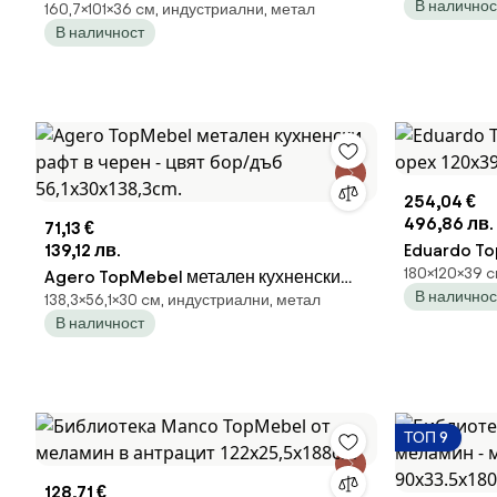
В наличнос
160,7×101×36 cм, индустриални, метал
черен - антрацит цвят 101x36x160,7cm
В наличност
254,04 €
496,86 лв.
71,13 €
139,12 лв.
Eduardo To
180×120×39 c
Agero TopMebel метален кухненски
орех 120x
В наличнос
138,3×56,1×30 cм, индустриални, метал
рафт в черен - цвят бор/дъб
В наличност
56,1x30x138,3cm.
ТОП 9
128,71 €