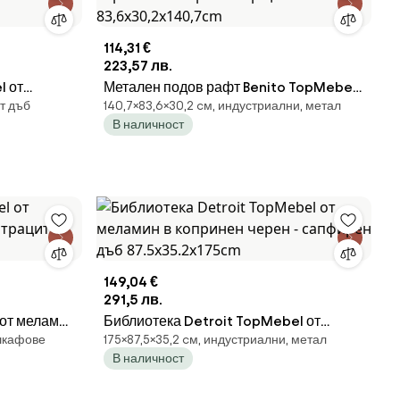
114,31 €
223,57 лв.
l от
Метален подов рафт Benito TopMebel
от дъб
140,7×83,6×30,2 cм, индустриални, метал
в черен - бор цвят 83,6x30,2x140,7cm
В наличност
149,04 €
291,5 лв.
 от меламин
Библиотека Detroit TopMebel от
 шкафове
175×87,5×35,2 cм, индустриални, метал
08x25x161cm
меламин в копринен черен - сапфирен
В наличност
дъб 87.5x35.2x175cm