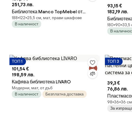
251,73 лв.
93,15 €
Библиотека Manco TopMebel от
182,19 лв.
188×122×25,5 cм, мат, прави шкафове
меламин в антрацит 122x25,5x188cm
Библиотека
В наличност
180×90×33,5 
- метал в б
В наличнос
90x33.5x1
ТОП 1
ТОП 3
101,54 €
198,59 лв.
Кафява библиотека LIVARO
39,3 €
Модерни, мат, от дъб
76,86 лв.
В наличност
Безплатна доставка
Пластмасов
98×36×36 cм
пастелни ц
За изпраща
за съхране