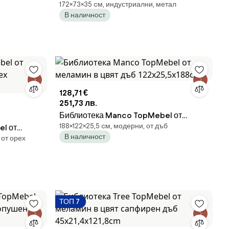
172×73×35 cм, индустриални, метал
Connect TopMebel в цвят флорида
В наличност
дъб 73x35x172cm
128,71 €
251,73 лв.
Библиотека Manco TopMebel от
188×122×25,5 cм, модерни, от дъб
el от
меламин в цвят дъб 122x25,5x188cm
В наличност
 от орех
х
ТОП 7