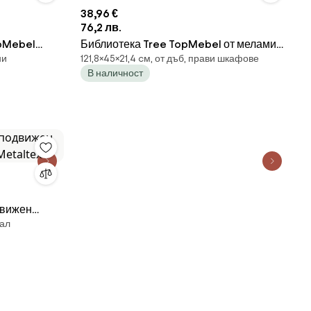
38,96 €
76,2 лв.
opMebel
Библиотека Tree TopMebel от меламин
ни
121,8×45×21,4 cм, от дъб, прави шкафове
опушен орех
в цвят сапфирен дъб 45x21,4x121,8cm
В наличност
движен
тал
Metaltex