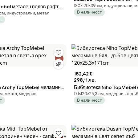
180×120×39 cм, индустриални, 
ebel метален подов рафт в
сапфирен дъб 120x39x180
В наличност
 cм, индустриални, метал
т бор и дъб 101x36x160,7cm.
т
152,42 €
298,11 лв.
 Archy TopMebel меламин -
Библиотека Niho TopMebel 
cм, метал, модерни
171×120×25,3 cм, модерни, от дъ
етъл орех 53x31.7x180cm
в бял - дъбов цвят 120x25,
т
В наличност