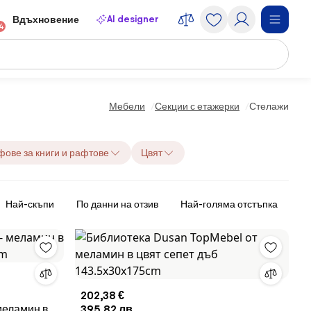
AI designer
Вдъхновение
4
Мебели
Секции с етажерки
Стелажи
ове за книги и рафтове
Цвят
Най-скъпи
По данни на отзив
Най-голяма отстъпка
202,38 €
меламин в
395,82 лв.