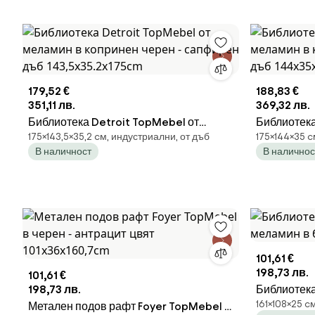
179,52 €
188,83 €
351,11 лв.
369,32 лв.
Библиотека Detroit TopMebel от
Библиотека
175×143,5×35,2 cм, индустриални, от дъб
175×144×35 c
меламин в копринен черен - сапфирен
в копринен
В наличност
В наличнос
дъб 143,5x35.2x175cm
144x35x17
101,61 €
198,73 лв.
101,61 €
198,73 лв.
Библиотека
161×108×25 c
Метален подов рафт Foyer TopMebel в
в бял цвят