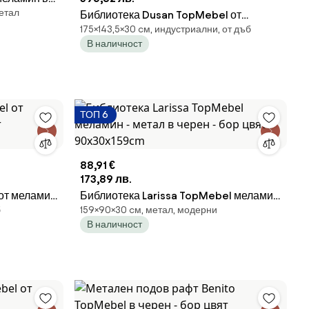
метал
cm
Библиотека Dusan TopMebel от
175×143,5×30 cм, индустриални, от дъб
меламин в цвят сепет дъб
В наличност
143.5x30x175cm
ТОП 6
88,91 €
173,89 лв.
от меламин
Библиотека Larissa TopMebel меламин
б
159×90×30 cм, метал, модерни
3x171cm
- метал в черен - бор цвят
В наличност
90x30x159cm