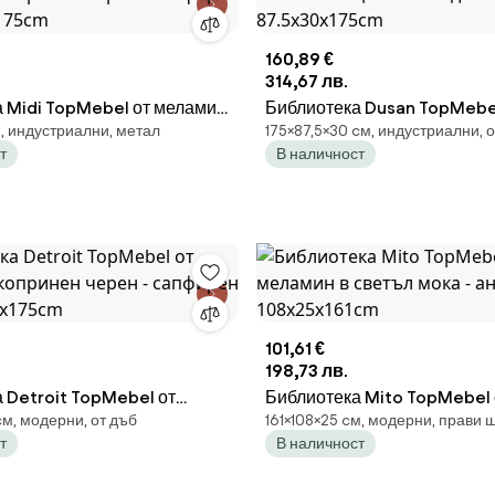
160,89 €
314,67 лв.
 Midi TopMebel от меламин
Библиотека Dusan TopMebe
, индустриални, метал
175×87,5×30 cм, индустриални, 
 черен - сапфирен дъб
меламин в цвят сепет дъб
т
В наличност
cm
87.5x30x175cm
101,61 €
198,73 лв.
 Detroit TopMebel от
Библиотека Mito TopMebel
cм, модерни, от дъб
161×108×25 cм, модерни, прави
копринен черен - сапфирен
в светъл мока - антрацит 1
т
В наличност
.2x175cm