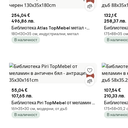
254,04 €
132,1 €
496,86 лв.
258,37 лв.
Библиотека Atlas TopMebel метал -
Библиотека
180×130×35 cм, индустриални, метал
175×88×35 cм
меламин в цвят атлантически бор -
в копринен
В наличност
В наличнос
черен 130x35x180cm
88x35x175
55,04 €
107,54 €
107,65 лв.
210,33 лв.
Библиотека Piri TopMebel от меламин в
Библиотека
161×35×30 cм, модерни, от дъб
175×58×35,2 
античен бял - антрацит 35x30x161cm
меламин в 
В наличност
В наличнос
дъб 58x35