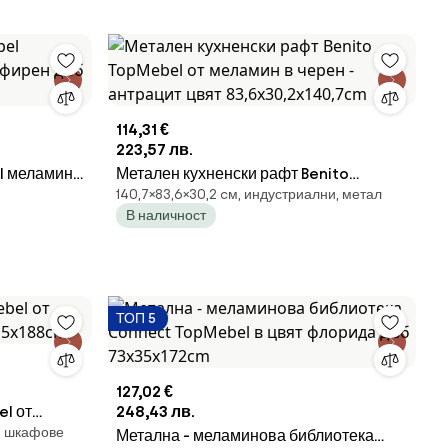
114,31 €
223,57 лв.
 меламин -
Метален кухненски рафт Benito
140,7×83,6×30,2 cм, индустриални, метал
TopMebel от меламин в черен -
В наличност
антрацит цвят 83,6x30,2x140,7cm
ТОП 5
127,02 €
l от
248,43 лв.
ви шкафове
,5x188cm
Метална - меламинова библиотека