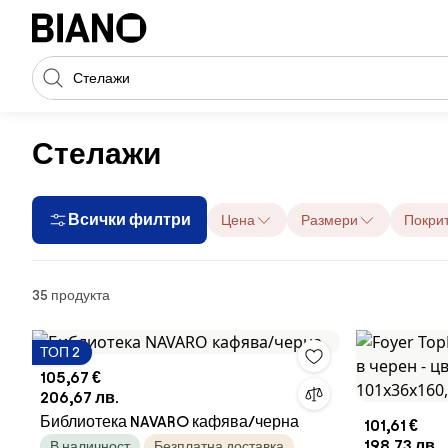
Пропускане към съдържанието
Търсене
Пропускане към футъра
Стелажи
Всички филтри
Цена
Размери
Покри
Продукти
35 продукта
ТОП 2
105,67 €
206,67 лв.
Библиотека NAVARO кафява/черна
101,61 €
198,73 лв.
В наличност
Безплатна доставка