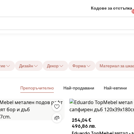
Кодове за отстъпка
1
тие
Дизайн
Декор
Форма
Материал за шкаф
Препоръчително
Най-продавани
Най-евтини
254,04 €
496,86 лв.
Eduardo TopMebel метал - 