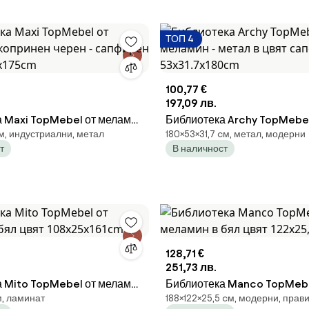
ТОП 4
100,77 €
197,09 лв.
 Maxi TopMebel от меламин
Библиотека Archy TopMebel
м, индустриални, метал
180×53×31,7 cм, метал, модерни
 черен - сапфирен дъб
метал в цвят сапфирен дъб
т
В наличност
5cm
53x31.7x180cm
128,71 €
251,73 лв.
 Mito TopMebel от меламин
Библиотека Manco TopMebe
м, ламинат
188×122×25,5 cм, модерни, пра
 108x25x161cm
меламин в бял цвят 122x25