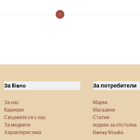
За Biano
За потребители
За нас
Марки
Кариери
Магазини
Свържете се с нас
Статии
За медиите
кодове за отстъпка
Характеристика
Densy Studio