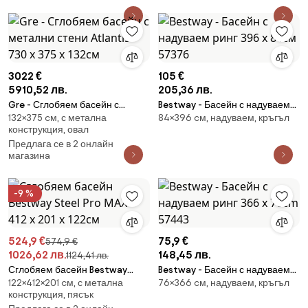
3022 €
105 €
5910,52 лв.
205,36 лв.
Gre - Сглобяем басейн с
Bestway - Басейн с надуваем
132×375 cм, с метална
84×396 cм, надуваем, кръгъл
метални стени Atlantis 730 x
ринг 396 х 84см 57376
конструкция, овал
375 x 132см
Предлага се в 2 онлайн
магазинa
-9 %
524,9 €
75,9 €
574,9 €
1026,62 лв.
148,45 лв.
1124,41 лв.
Сглобяем басейн Bestway
Bestway - Басейн с надуваем
122×412×201 cм, с метална
76×366 cм, надуваем, кръгъл
Steel Pro MAX™ 412 x 201 x
ринг 366 x 76cm 57443
конструкция, пясък
122см