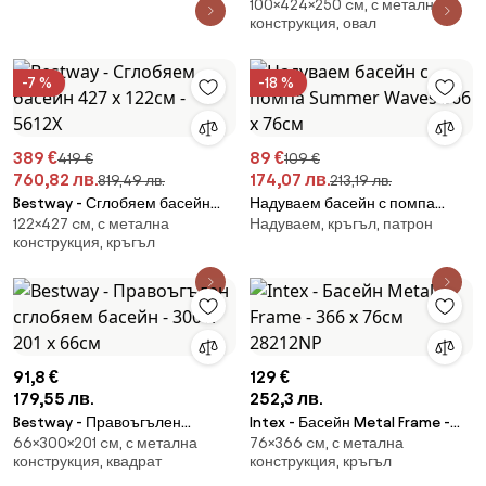
100×424×250 cм, с метална
рамка FunSicle Oasis Pool
конструкция, овал
Rattan FiltraBoost™ 4.24 x 2.50
x 1.00 м
-7 %
-18 %
389 €
89 €
419 €
109 €
760,82 лв.
174,07 лв.
819,49 лв.
213,19 лв.
Bestway - Сглобяем басейн
Надуваем басейн с помпа
122×427 cм, с метална
Надуваем, кръгъл, патрон
427 х 122см - 5612X
Summer Waves 366 х 76см
конструкция, кръгъл
91,8 €
129 €
179,55 лв.
252,3 лв.
Bestway - Правоъгълен
Intex - Басейн Metal Frame -
66×300×201 cм, с метална
76×366 cм, с метална
сглобяем басейн - 300 х 201 х
366 x 76см 28212NP
конструкция, квадрат
конструкция, кръгъл
66см