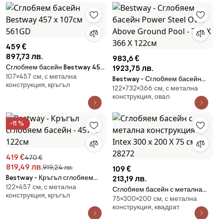
459 €
897,73 лв.
983,6 €
Сглобяем басейн Bestway 457
1923,75 лв.
107×457 cм, с метална
х 107см 561GD
Bestway - Сглобяем басейн
конструкция, кръгъл
122×732×366 cм, с метална
Power Steel Oval Above
конструкция, овал
Ground Pool - 732 Х 366 Х
122см
-11 %
419 €
470 €
819,49 лв.
919,24 лв.
109 €
Bestway - Кръгъл сглобяем
213,19 лв.
122×457 cм, с метална
басейн - 457 х 122см
Сглобяем басейн с метална
конструкция, кръгъл
75×300×200 cм, с метална
конструкция Intex 300 х 200 Х
конструкция, квадрат
75 см 28272