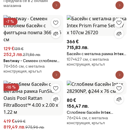
Предлага се в 2 онлайн
магазинa
-7 %
366 €
715,83 лв.
129 €
139 €
Басейн с метална рамка Intex
252,3 лв.
271,86 лв.
107×427 cм, с метална
Prism Frame Set 427 х 107см
Bestway - Семеен сглобяем
конструкция, кръгъл
26720
76×366 cм, с метална
басейн с филтърна помпа 366
конструкция, кръгъл
х 76 см
-16 %
80 €
156,47 лв.
Сглобяем басейн Intex
76×244 cм, с метална
28290NP, ф244 х 76 см
419 €
499 €
конструкция, кръгъл
819,49 лв.
975,96 лв.