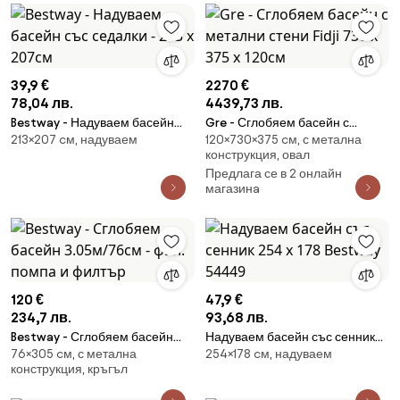
39,9 €
2270 €
78,04 лв.
4439,73 лв.
Bestway - Надуваем басейн
Gre - Сглобяем басейн с
213×207 cм, надуваем
120×730×375 cм, с метална
със седалки - 213 х 207см
метални стени Fidji 730 x 375 x
конструкция, овал
120см
Предлага се в 2 онлайн
магазинa
120 €
47,9 €
234,7 лв.
93,68 лв.
Bestway - Сглобяем басейн
Надуваем басейн със сенник
76×305 cм, с метална
254×178 cм, надуваем
3.05м/76см - фил. помпа и
254 х 178 Bestway 54449
конструкция, кръгъл
филтър