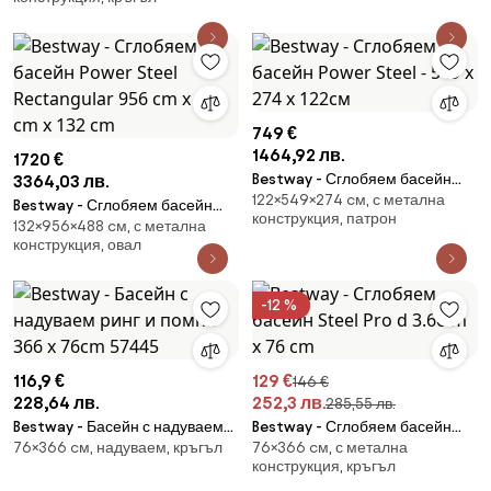
57274
749 €
1464,92 лв.
1720 €
Bestway - Сглобяем басейн
3364,03 лв.
122×549×274 cм, с метална
Power Steel - 549 x 274 x 122см
Bestway - Сглобяем басейн
конструкция, патрон
132×956×488 cм, с метална
Power Steel Rectangular 956
конструкция, овал
cm x 488 cm x 132 cm
-12 %
116,9 €
129 €
146 €
228,64 лв.
252,3 лв.
285,55 лв.
Bestway - Басейн с надуваем
Bestway - Сглобяем басейн
76×366 cм, надуваем, кръгъл
76×366 cм, с метална
ринг и помпа 366 x 76cm
Steel Pro d 3.66 m x 76 cm
конструкция, кръгъл
57445