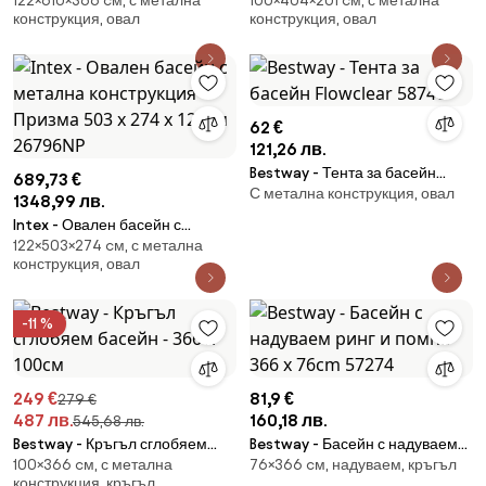
122×610×366 cм, с метална
100×404×201 cм, с метална
Power Steel Jet с имитация на
сив ратан 404 х 201 х 100 см
конструкция, овал
конструкция, овал
дърво
62 €
121,26 лв.
Bestway - Тента за басейн
689,73 €
С метална конструкция, овал
Flowclear 58746
1348,99 лв.
Intex - Овален басейн с
122×503×274 cм, с метална
метална конструкция Призма
конструкция, овал
503 х 274 х 122см 26796NP
-11 %
249 €
81,9 €
279 €
487 лв.
160,18 лв.
545,68 лв.
Bestway - Кръгъл сглобяем
Bestway - Басейн с надуваем
100×366 cм, с метална
76×366 cм, надуваем, кръгъл
басейн - 366 х 100см
ринг и помпа 366 x 76cm
конструкция, кръгъл