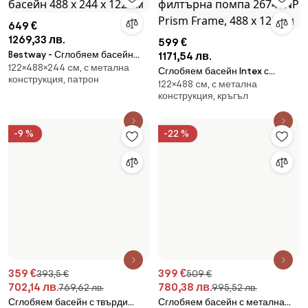
649 €
1269,33 лв.
599 €
Bestway - Сглобяем басейн
1171,54 лв.
122×488×244 cм, с метална
488 х 244 х 122 см
Сглобяем басейн Intex с
конструкция, патрон
122×488 cм, с метална
филтърна помпа 26746NP
конструкция, кръгъл
Prism Frame, 488 х 122 см
-9 %
-22 %
359 €
393,5 €
702,14 лв.
769,62 лв.
399 €
509 €
Сглобяем басейн с твърди
780,38 лв.
995,52 лв.
Кръгъл, патрон
стени Ø 305 x 61 cm Tanx™
Сглобяем басейн с метална
561RW
122×400×200 cм, с метална
рамка FunSicle Oasis Pool 4.00
конструкция, патрон
x 2.00 x 1.22 м