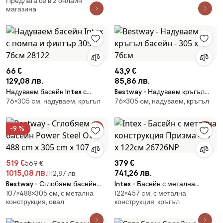
Предлага се в 2 онлайн
магазинa
66 €
43,9 €
129,08 лв.
85,86 лв.
Надуваем басейн Intex с
Bestway - Надуваем кръгъл
76×305 cм, надуваем, кръгъл
76×305 cм, надуваем, кръгъл
помпа и филтър 305 х 76см
басейн - 305 х 76см
28122
-9 %
519 €
379 €
569 €
1015,08 лв.
741,26 лв.
1112,87 лв.
Bestway - Сглобяем басейн
Intex - Басейн с метална
107×488×305 cм, с метална
122×457 cм, с метална
Power Steel Oval 488 cm x 305
конструкция Призма 457 х
конструкция, овал
конструкция, кръгъл
cm x 107 cm
122см 26726NP