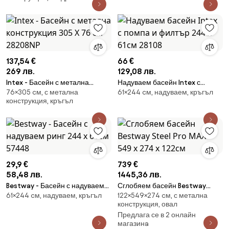
137,54 €
66 €
269 лв.
129,08 лв.
Intex - Басейн с метална
Надуваем басейн Intex с
76×305 cм, с метална
61×244 cм, надуваем, кръгъл
конструкция 305 Х 76 см
помпа и филтър 244 х 61см
конструкция, кръгъл
28208NP
28108
29,9 €
739 €
58,48 лв.
1445,36 лв.
Bestway - Басейн с надуваем
Сглобяем басейн Bestway
61×244 cм, надуваем, кръгъл
122×549×274 cм, с метална
ринг 244 x 61см 57448
Steel Pro MAX™ 549 x 274 x
конструкция, овал
122см
Предлага се в 2 онлайн
магазинa