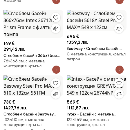
магазинa
695 €
1359,3 лв.
149 €
Bestway - Сглобяем басейн
291,42 лв.
С метална конструкция, кръгъл,
5618Y Steel Pro MAX™ 549 x
Сглобяем басейн 366x76см
патрон
122см
76×366 cм, с метална
Intex 26712NP Prism Frame с
конструкция, кръгъл
филтърна помпа
730 €
569 €
1427,76 лв.
1112,87 лв.
Сглобяем басейн Bestway
Intex - Басейн с метална
132×610 cм, с метална
122×549 cм, с метална
Steel Pro MAX™ 610 х 132см
конструкция GREYWOOD 549 х
конструкция, кръгъл
конструкция, кръгъл
561FM
122см 26744NP