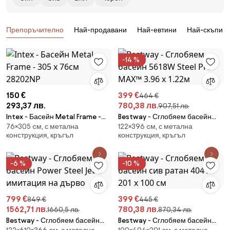
Продукти
Препоръчително
Най-продавани
Най-евтини
Най-скъпи
-14 %
150 €
399 €
464 €
293,37 лв.
780,38 лв.
907,51 лв.
Intex - Басейн Metal Frame -
Bestway - Сглобяем басейн
76×305 cм, с метална
122×396 cм, с метална
305 x 76см 28202NP
5618W Steel Pro MAX™ 3.96 x
конструкция, кръгъл
конструкция, кръгъл
1.22м
-6 %
-10 %
799 €
399 €
849 €
445 €
1562,71 лв.
780,38 лв.
1660,5 лв.
870,34 лв.
Bestway - Сглобяем басейн
Bestway - Сглобяем басейн