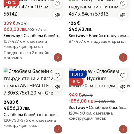
-13 %
339 €
126 €
390 €
663,03 лв.
246,43 лв.
762,77 лв.
Bestway - Сглобяем басейн
Bestway - Басейн с надуваем
107×427 cм, с метална
84×457 cм, надуваем, кръгъл
427 х 107см - 5614Z
ринг и помпа 457 x 84cm 57313
конструкция, кръгъл
Предлага се в 2 онлайн
магазинa
ТОП 3
-5 %
949 €
999 €
1856,08 лв.
1953,87 лв.
2483 €
Bestway - Сглобяем басейн
4856,33 лв.
120×460 cм, с метална
Hydrium 460х120см с твърди
Сглобяем басейн с твърди
конструкция, пясък
стени
120×730×375 cм, с метална
стени и пясъчна помпа
конструкция, овал
ANTHRACITE 7.30x3.75x1.20 м -
Gre