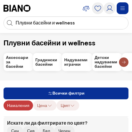
Пропускане към съдържанието
Търсене
Пропускане към футъра
Плувни басейни и wellness
Аксесоари
Градински аксесоари
Плувни басейни и wellness
Аксесоари
Детски
Градински
Надуваеми
за
надуваеми
басейни
играчки
басейни
басейни
Всички филтри
Намаления
Цена
Цвят
Искате ли да филтрирате по цвят?
Син
Сив
Бял
Черен