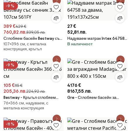
-9 %
389 €
27 €
429 €
760,82 лв.
52,81 лв.
839,05 лв.
Сглобяем басейн Bestway със
Надуваем матрак Intex 64758
107×396 cм, с метална
В наличност
сенник 396 х 107см 561FY
за двама, 191x137x25см
конструкция, кръгъл
-9 %
105 €
4176 €
115 €
205,36 лв.
8167,55 лв.
224,92 лв.
Bestway - Кръгъл сглобяем
Gre - Сглобяем басейн за
76×366 cм, надуваем, с
басейн 366 х 76 см
вграждане Madagascar 800 x
метална конструкция
400 x 150см
-11 %