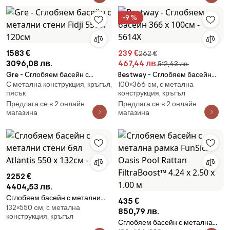
-9 %
1583 €
239 €
262 €
3096,08 лв.
467,44 лв.
512,43 лв.
Gre - Сглобяем басейн с
Bestway - Сглобяем басейн
С метална конструкция, кръгъл,
100×366 cм, с метална
метални стени Fidji 550 x 120см
366 х 100см - 5614X
пясък
конструкция, кръгъл
Предлага се в 2 онлайн
Предлага се в 2 онлайн
магазинa
магазинa
2252 €
4404,53 лв.
Сглобяем басейн с метални
435 €
132×550 cм, с метална
стени бял Atlantis 550 x 132см -
850,79 лв.
конструкция, кръгъл
Gre
Сглобяем басейн с метална