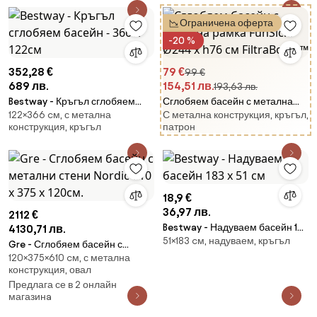
Ограничена оферта
-20 %
352,28 €
79 €
99 €
689 лв.
154,51 лв.
193,63 лв.
Bestway - Кръгъл сглобяем
Сглобяем басейн с метална
122×366 cм, с метална
С метална конструкция, кръгъл,
басейн - 366 х 122см
рамка FunSicle Ø244 x h76 см
конструкция, кръгъл
патрон
FiltraBoost™
18,9 €
36,97 лв.
2112 €
Bestway - Надуваем басейн 183
4130,71 лв.
51×183 cм, надуваем, кръгъл
х 51 см
Gre - Сглобяем басейн с
120×375×610 cм, с метална
метални стени Nordic 610 х 375
конструкция, овал
х 120см.
Предлага се в 2 онлайн
магазинa