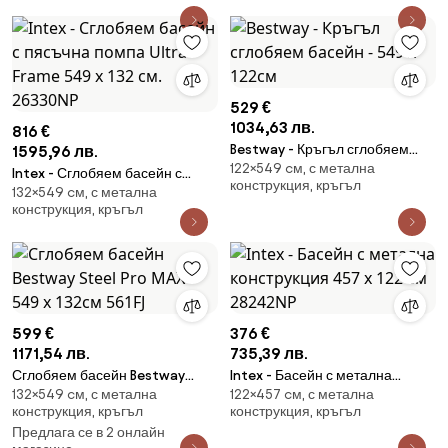
529 €
1034,63 лв.
816 €
Bestway - Кръгъл сглобяем
1595,96 лв.
122×549 cм, с метална
басейн - 549 х 122см
Intex - Сглобяем басейн с
конструкция, кръгъл
132×549 cм, с метална
пясъчна помпа Ultra Frame 549
конструкция, кръгъл
х 132 см. 26330NP
599 €
376 €
1171,54 лв.
735,39 лв.
Сглобяем басейн Bestway
Intex - Басейн с метална
132×549 cм, с метална
122×457 cм, с метална
Steel Pro MAX™ 549 х 132см
конструкция 457 х 122 см
конструкция, кръгъл
конструкция, кръгъл
561FJ
28242NP
Предлага се в 2 онлайн