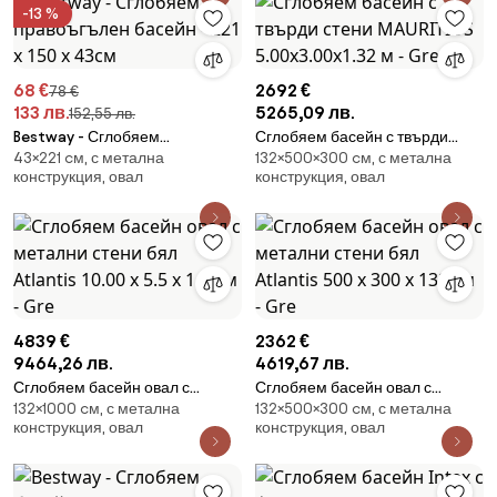
-13 %
68 €
2692 €
78 €
133 лв.
5265,09 лв.
152,55 лв.
Bestway - Сглобяем
Сглобяем басейн с твърди
43×221 cм, с метална
132×500×300 cм, с метална
правоъгълен басейн - 221 х 150
стени MAURITIUS 5.00х3.00х1.32
конструкция, овал
конструкция, овал
х 43см
м - Gre
4839 €
2362 €
9464,26 лв.
4619,67 лв.
Сглобяем басейн овал с
Сглобяем басейн овал с
132×1000 cм, с метална
132×500×300 cм, с метална
метални стени бял Atlantis
метални стени бял Atlantis 500
конструкция, овал
конструкция, овал
10.00 х 5.5 х 1.32 м - Gre
x 300 х 132 см - Gre