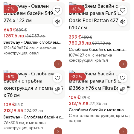
-7 %
-13 %
643 €
689 €
1257,6 лв.
1347,57 лв.
399 €
459 €
Bestway - Овален сглобяем
780,38 лв.
897,73 лв.
122×549×274 cм, с метална
басейн 549 х 274 х 122 см
Сглобяем басейн с метална
конструкция, овал
107×427 cм, с метална
рамка FunSicle Oasis Pool
конструкция, кръгъл
Rattan 427 x h107 см
-5 %
-22 %
109 €
139 €
213,19 лв.
271,86 лв.
109 €
115 €
Сглобяем басейн с метална
213,19 лв.
224,92 лв.
С метална конструкция, кръгъл,
рамка FunSicle Ø366 x h76 см
Bestway - Сглобяем басейн с
патрон
FiltraBoost™
76×305 cм, с метална
тръбна конструкция и помпа
конструкция, кръгъл
305 х 76 см