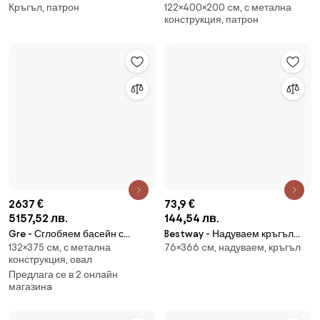
2637 €
73,9 €
5157,52 лв.
144,54 лв.
Gre - Сглобяем басейн с
Bestway - Надуваем кръгъл
132×375 cм, с метална
76×366 cм, надуваем, кръгъл
метални стени Atlantis 610 x
басейн - 366 х 76см
конструкция, овал
375 x 132см
Предлага се в 2 онлайн
магазинa
59,31 €
499 €
116 лв.
975,96 лв.
Intex - Семеен басейн със
Intex - Басейн с метална
56×229×229 cм, надуваем,
122×457 cм, с метална
седалка 756475 - 229 х 229 см
конструкция GREYWOOD 457 х
квадрат
конструкция, кръгъл
56475
122см 26742NP