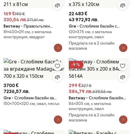
169 €
22 483 €
190 €
330,54 лв.
43 972,93 лв.
371,61 лв.
Bestway - Правоъгълен
Gre - Сглобяем басейн с
81×400×211 cм, с метална
120×375 cм, с метална
сглобяем басейн - 400 х 211 х
метални стени Pacific 730 x
конструкция, квадрат
конструкция, овал
81см
375 x 120см
Предлага се в 2 онлайн
магазинa
-9 %
3700 €
299 €
327 €
7236,57 лв.
584,79 лв.
639,56 лв.
Gre - Сглобяем басейн за
Bestway - Сглобяем басейн
150×700×320 cм, овал, пясък
84×305 cм, с метална
вграждане Madagascar 700 x
305 х 200 x 84см 5614А
конструкция, овал
320 x 150см
Предлага се в 2 онлайн
магазинa