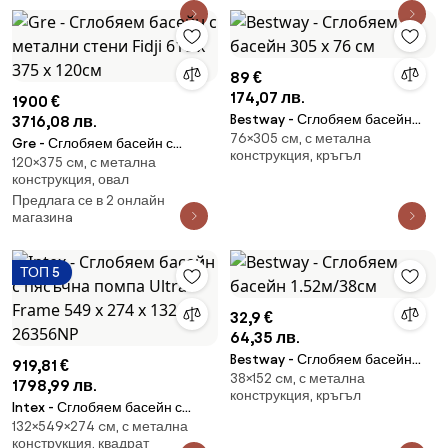
89 €
174,07 лв.
1900 €
Bestway - Сглобяем басейн
3716,08 лв.
76×305 cм, с метална
305 х 76 см
Gre - Сглобяем басейн с
конструкция, кръгъл
120×375 cм, с метална
метални стени Fidji 610 x 375 x
конструкция, овал
120см
Предлага се в 2 онлайн
магазинa
ТОП 5
32,9 €
64,35 лв.
Bestway - Сглобяем басейн
919,81 €
38×152 cм, с метална
1.52м/38см
1798,99 лв.
конструкция, кръгъл
Intex - Сглобяем басейн с
132×549×274 cм, с метална
пясъчна помпа Ultra Frame 549
конструкция, квадрат
х 274 х 132 см 26356NP