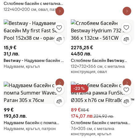
Сглобяем басейн с метална
122×400×200 cм, овал, патрон
рамка FunSicle Oasis Pool
Rattan FiltraBoost™ 4.00 x
2.00 x 1.22 м
15,9 €
2275,25 €
31,1 лв.
4450 лв.
Bestway - Надуваем басейн My
Сглобяем басейн Bestway
Надуваем, кръгъл
132×732×366 cм, с метална
first Fast Set Pool 152x38 см -
Hydrium 732 x 366 x 132см -
конструкция, овал
оранжев
561CW
-23 %
99 €
89 €
115 €
193,63 лв.
174,07 лв.
224,92 лв.
Надуваем басейн с помпа
Сглобяем басейн с метална
Надуваем, кръгъл, патрон
76×305 cм, с метална
Summer Waves Ратан 305 х
рамка FunSicle Ø305 x h76 см
конструкция, кръгъл
76см
FiltraBoost™