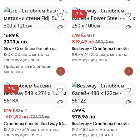
-7 %
1689 €
419 €
450 €
3303,4 лв.
819,49 лв.
880,12 лв.
Gre - Сглобяем басейн с
Bestway - Сглобяем басейн
120×300 cм, с метална
100×424×250 cм, с метална
метални стени Fidji 500 x 300 x
Power Steel - 424 x 250 x 100см
конструкция, овал
конструкция, овал
120см
Предлага се в 2 онлайн
магазинa
-7 %
819 €
499 €
884 €
1601,82 лв.
975,96 лв.
1728,95 лв.
Сглобяем басейн Bestway 549
Bestway - Сглобяем басейн
132×274×549 cм, с метална
122×488 cм, с метална
х 274 х 132см 561KA
488 х 122см - 5612Z
конструкция, пясък
конструкция, кръгъл