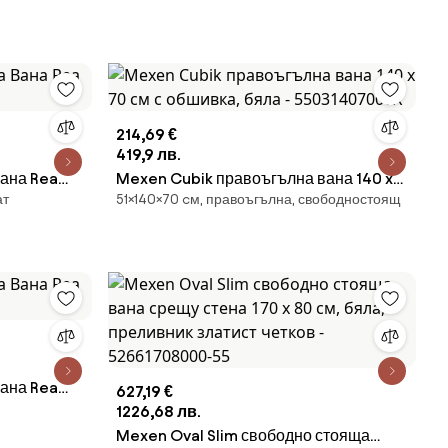
214,69 €
419,9 лв.
 Rea
Mexen Cubik правоъгълна вана 140 x
ат
51×140×70 cм, правоъгълна, свободностоящ
70 см с обшивка, бяла - 55031407000X
 Rea
627,19 €
1226,68 лв.
Mexen Oval Slim свободно стояща