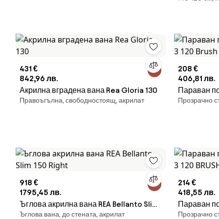
см,
431 €
208 €
842,96 лв.
406,81 лв.
Акрилна вградена вана Rea Gloria 130
Параван по
Правоъгълна, свободностоящ, акрилат
Прозрачно с
120 Brush 
918 €
214 €
1795,45 лв.
418,55 лв.
Ъглова акрилна вана REA Bellanto Slim
Параван по
Ъглова вана, до стената, акрилат
Прозрачно с
150 Right
120 BRUSH