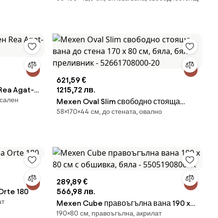
преливник
621,59 €
1215,72 лв.
рсален
Mexen Oval Slim свободно стояща
58×170×44 cм, до стената, овално
вана до стена 170 x 80 см, бяла, бял
преливник - 52661708000-20
289,89 €
Orte 180
566,98 лв.
ат
Mexen Cube правоъгълна вана 190 x
190×80 cм, правоъгълна, акрилат
80 см с обшивка, бяла - 55051908000X