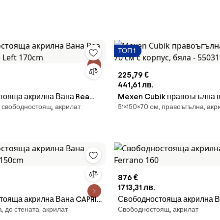
ТОП 1
225,79 €
441,61 лв.
тояща акрилна Вана Rea
Mexen Cubik правоъгълна в
, свободностоящ, акрилат
51×150×70 cм, правоъгълна, акр
pe Left 170cm
70 см с корпус, бяла - 550
876 €
1713,31 лв.
тояща акрилна Вана CAPRI
Свободностояща акрилна Вана
 до стената, акрилат
Свободностоящ, акрилат
m
Ferrano 160