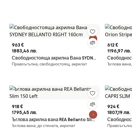
963 €
612 €
1883,46 лв.
1196,97 лв.
Свободностояща акрилна Вана SYDNEY
Свободнос
Правоъгълна, свободностоящ, акрилат
Ъглова вана
BELLANTO RIGHT 160cm
Orion Stri
918 €
924 €
1795,45 лв.
1807,19 лв.
Ъглова акрилна вана REA Bellanto Slim
Свободнос
Ъглова вана, до стената, акрилат
Правоъгълна,
150 Left
SLIM 150c