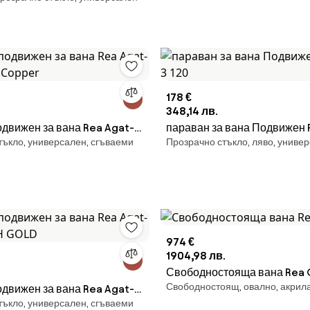
178 €
348,14 лв.
движен за вана Rea Agat-3
параван за вана Подвижен Rea Agat-3
тъкло, универсален, сгъваеми
Прозрачно стъкло, ляво, униве
Copper
120
974 €
1904,98 лв.
Свободностояща вана Rea 
Свободностоящ, овално, акрил
движен за вана Rea Agat-3
тъкло, универсален, сгъваеми
 GOLD