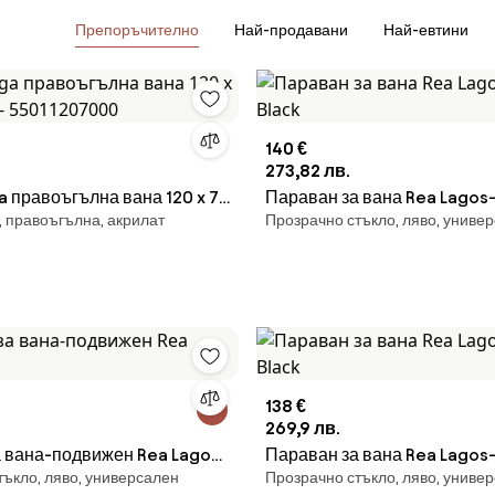
Препоръчително
Най-продавани
Най-евтини
140 €
273,82 лв.
 правоъгълна вана 120 x 70
Параван за вана Rea Lagos-1
, правоъгълна, акрилат
Прозрачно стъкло, ляво, униве
 55011207000
Black
138 €
269,9 лв.
 вана-подвижен Rea Lagos
Параван за вана Rea Lagos-1
тъкло, ляво, универсален
Прозрачно стъкло, ляво, униве
Black