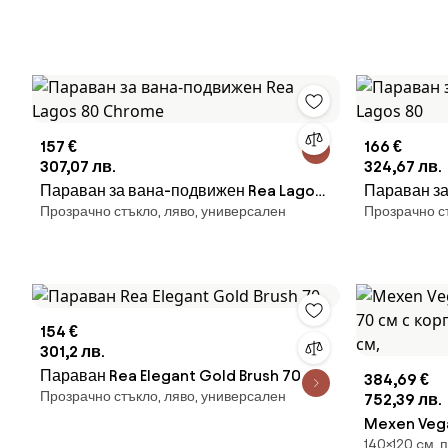
157 €
166 €
307,07 лв.
324,67 лв.
Параван за вана-подвижен Rea Lagos
Параван за
Прозрачно стъкло, ляво, универсален
Прозрачно с
80 Chrome
80
154 €
301,2 лв.
Параван Rea Elegant Gold Brush 70
384,69 €
Прозрачно стъкло, ляво, универсален
752,39 лв.
Mexen Vega
140×120 cм, 
70 см с кор