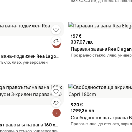
58×180×43 cм, до стената, овал
край стена 180 x 80 см, бял
черно
157 €
307,07 лв.
Параван за вана Rea Elegan
Прозрачно стъкло, ляво, униве
 вана-подвижен Rea Lagos
тъкло, ляво, универсален
920 €
1799,36 лв.
Свободностояща акрилна В
Правоъгълна, до стената, акри
 правоъгълна вана 160 x
Capri 180cm
прозрачно стъкло, универсален
пус и 3-крилен параван 120