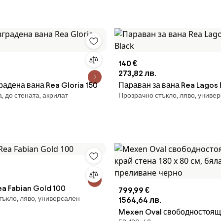
140 €
273,82 лв.
радена вана Rea Gloria 150
Параван за вана Rea Lagos F
 до стената, акрилат
Прозрачно стъкло, ляво, униве
a Fabian Gold 100
799,99 €
тъкло, ляво, универсален
1564,64 лв.
Mexen Oval свободностоящ