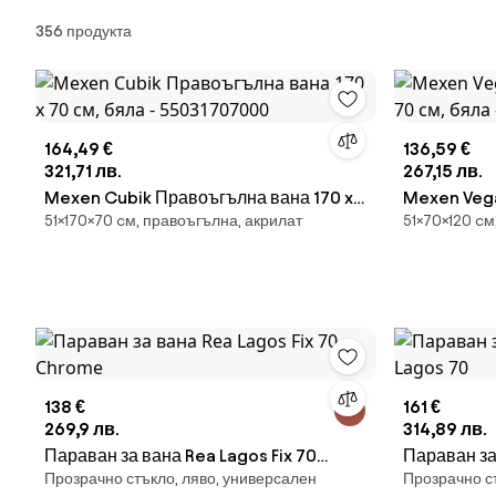
Продукти
356 продукта
164,49 €
136,59 €
321,71 лв.
267,15 лв.
Mexen Cubik Правоъгълна вана 170 x
Mexen Vega
51×170×70 cм, правоъгълна, акрилат
51×70×120 cм
70 см, бяла - 55031707000
см, бяла -
138 €
161 €
269,9 лв.
314,89 лв.
Параван за вана Rea Lagos Fix 70
Параван за
Прозрачно стъкло, ляво, универсален
Прозрачно с
Chrome
70