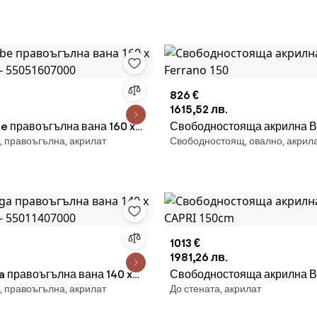
826 €
1615,52 лв.
 правоъгълна вана 160 x
Свободностояща акрилна Вана
, правоъгълна, акрилат
Свободностоящ, овално, акрил
а - 55051607000
Ferrano 150
1013 €
1981,26 лв.
 правоъгълна вана 140 x
Свободностояща акрилна Вана
, правоъгълна, акрилат
До стената, акрилат
а - 55011407000
CAPRI 150cm