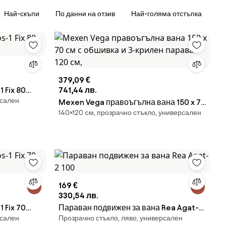
Най-скъпи
По данни на отзив
Най-голяма отстъпка
379,09 €
 Fix 80
741,44 лв.
рсален
Mexen Vega правоъгълна вана 150 x 70
140×120 cм, прозрачно стъкло, универсален
см с обшивка и 3-крилен параван 120
см,
169 €
330,54 лв.
 Fix 70
Параван подвижен за вана Rea Agat-2
рсален
Прозрачно стъкло, ляво, универсален
100