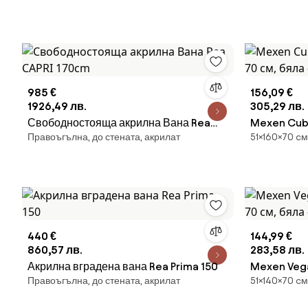
985 €
156,09 €
1926,49 лв.
305,29 лв.
Свободностояща акрилна Вана Rea
Mexen Cube
Правоъгълна, до стената, акрилат
51×160×70 cм
CAPRI 170cm
70 см, бял
440 €
144,99 €
860,57 лв.
283,58 лв.
Акрилна вградена вана Rea Prima 150
Mexen Vega
Правоъгълна, до стената, акрилат
51×140×70 cм
70 см, бял