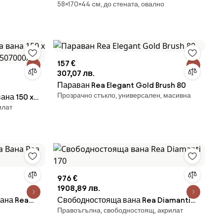
58×170×44 cм, до стената, овално
вана срещу стена 170 x 80 см, бяла,
преливник златист четков -
52661708000-55
157 €
307,07 лв.
Параван Rea Elegant Gold Brush 80
Прозрачно стъкло, универсален, масивна
ана 150 x
илат
31507000X
976 €
1908,89 лв.
 Rea
Свободностояща вана Rea Diamanti
Правоъгълна, свободностоящ, акрилат
170