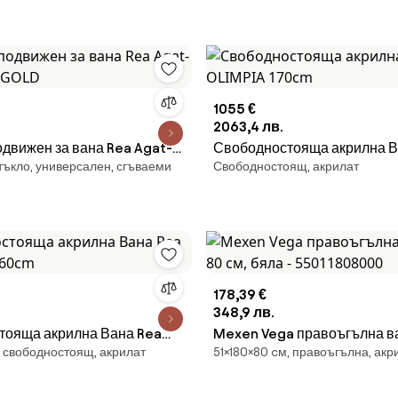
1055 €
2063,4 лв.
движен за вана Rea Agat-2
Свободностояща акрилна Вана
тъкло, универсален, сгъваеми
Свободностоящ, акрилат
GOLD
OLIMPIA 170cm
178,39 €
348,9 лв.
тояща акрилна Вана Rea
Mexen Vega правоъгълна ва
, свободностоящ, акрилат
51×180×80 cм, правоъгълна, акр
 160cm
см, бяла - 55011808000