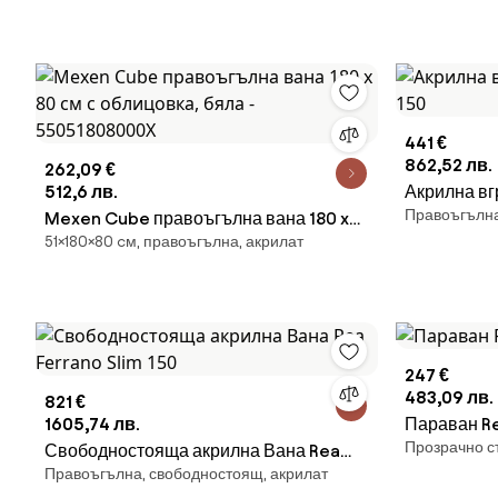
441 €
862,52 лв.
262,09 €
512,6 лв.
Акрилна вг
Правоъгълна,
Mexen Cube правоъгълна вана 180 x
51×180×80 cм, правоъгълна, акрилат
80 см с облицовка, бяла -
55051808000X
247 €
483,09 лв.
821 €
1605,74 лв.
Параван Re
Прозрачно с
Свободностояща акрилна Вана Rea
Правоъгълна, свободностоящ, акрилат
Ferrano Slim 150