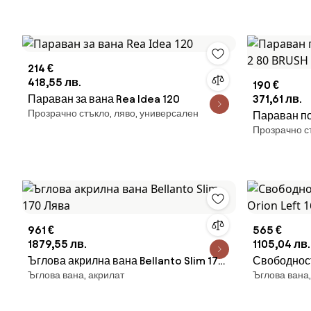
214 €
418,55 лв.
190 €
Параван за вана Rea Idea 120
371,61 лв.
Прозрачно стъкло, ляво, универсален
Параван по
Прозрачно с
80 BRUSH 
961 €
565 €
1879,55 лв.
1105,04 лв.
Ъглова акрилна вана Bellanto Slim 170
Свободнос
Ъглова вана, акрилат
Ъглова вана
Лява
Orion Left