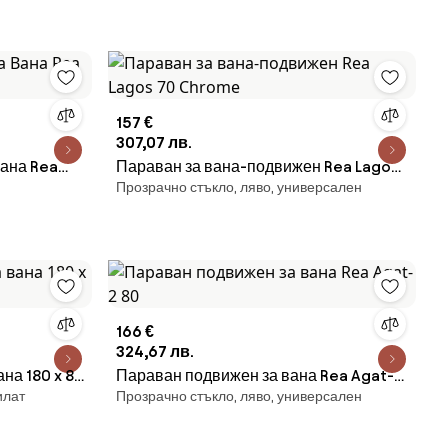
157 €
307,07 лв.
 Rea
Параван за вана-подвижен Rea Lagos
Прозрачно стъкло, ляво, универсален
70 Chrome
166 €
324,67 лв.
на 180 x 80
Параван подвижен за вана Rea Agat-2
илат
Прозрачно стъкло, ляво, универсален
80