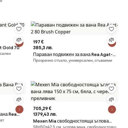
но
а, преливане
197 €
t Gold 70
385,3 лв.
рсален
Параван подвижен за вана Rea Agat-2
Прозрачно стъкло, универсален, сгъваеми
80 Brush Copper
705,29 €
ана Rea
1379,43 лв.
лат
Mexen Mia свободностояща ъглова
58×150×42,5 cм, ъглова вана, свободностоящ
вана лява 150 x 75 см, бяла, с черен