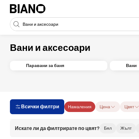
Пропускане към съдържанието
Търсене
Пропускане към футъра
Вани и аксесоари
Паравани за баня
Вани
Всички филтри
Намаления
Цена
Цвят
Искате ли да филтрирате по цвят?
Бял
Жълт