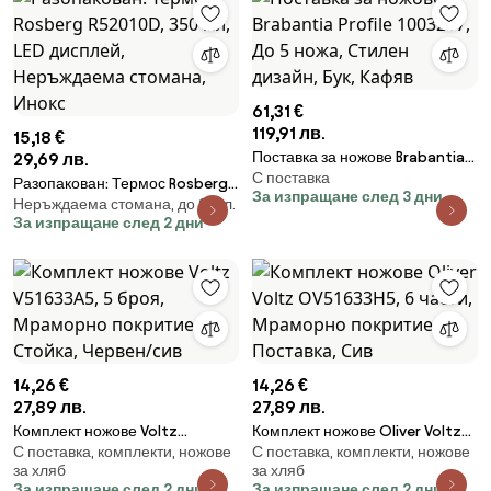
61,31 €
119,91 лв.
15,18 €
Поставка за ножове Brabantia
29,69 лв.
С поставка
Profile 1003297, До 5 ножа,
Разопакован: Термос Rosberg
За изпращане след 3 дни
Стилен дизайн, Бук, Кафяв
Неръждаема стомана, до 0,5 л.
R52010D, 350 мл, LED дисплей,
За изпращане след 2 дни
Неръждаема стомана, Инокс
14,26 €
14,26 €
27,89 лв.
27,89 лв.
Комплект ножове Voltz
Комплект ножове Oliver Voltz
С поставка, комплекти, ножове
С поставка, комплекти, ножове
V51633A5, 5 броя, Мраморно
OV51633H5, 6 части, Мраморно
за хляб
за хляб
покритие, Стойка, Червен/сив
покритие, Поставка, Сив
За изпращане след 2 дни
За изпращане след 2 дни