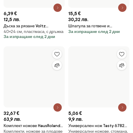
ножове
За изпращане след 2 дни
За изпращане след 2 дни
7,1 €
13,89 лв.
Нож за пица Fackelmann 25956
4,55 €
Ножове за пица, стомана,
Monaco, Неръждаема
8,9 лв.
неръждаема стомана
стомана, 20 см, Черен
Нож за пица Fackelmann 40437,
За изпращане след 2 дни
Ножове за пица, стомана,
19 см, Овална дръжка,
неръждаема стомана
Неръждаема стомана, Кука за
За изпращане след 2 дни
окачване, Сребрист