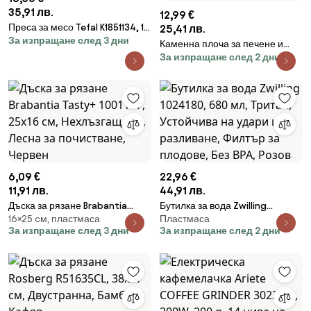
35,91 лв.
12,99 €
Преса за месо Tefal K1851134, 12
25,41 лв.
За изпращане след 3 дни
см, Ергономична дръжка,
Каменна плоча за печене и
Черен
За изпращане след 2 дни
сервиране на пица Klausberg
KB 7788, 33 см, Метални
дръжки, Бял
6,09 €
22,96 €
11,91 лв.
44,91 лв.
Дъска за рязане Brabantia
Бутилка за вода Zwilling
16×25 cм, пластмаса
Пластмаса
Tasty+ 1001187, 25x16 см,
1024180, 680 мл, Тритан,
За изпращане след 3 дни
За изпращане след 2 дни
Нехлъзгаща се, Лесна за
Устойчива на удари и
почистване, Червен
разливане, Филтър за плодове,
Без BPA, Розов