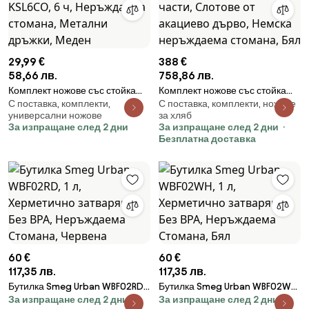
29,99 €
388 €
58,66 лв.
758,86 лв.
Комплект ножове със стойка
Комплект ножове със стойка
С поставка, комплекти,
С поставка, комплекти, ножове
Swiss Haus SH-KSL6CO, 6 ч,
SMEG KBSF02WH, 7 части,
универсални ножове
за хляб
Неръждаема стомана,
Слотове от акациево дърво,
За изпращане след 2 дни
За изпращане след 2 дни
Метални дръжки, Меден
Немска неръждаема стомана,
Безплатна доставка
Бял
60 €
60 €
117,35 лв.
117,35 лв.
Бутилка Smeg Urban WBF02RD,
Бутилка Smeg Urban WBF02WH,
За изпращане след 2 дни
За изпращане след 2 дни
1 л, Херметично затваряне, Без
1 л, Херметично затваряне, Без