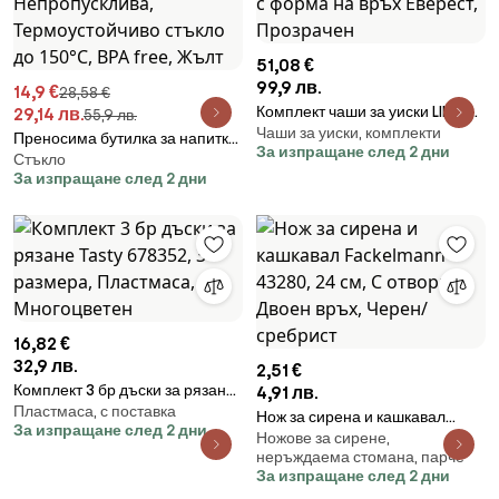
51,08 €
99,9 лв.
14,9 €
28,58 €
Комплект чаши за уиски LIITON
29,14 лв.
55,9 лв.
Чаши за уиски, комплекти
L10200 Denali 270 мл, 4 бр,
Преносима бутилка за напитки
За изпращане след 2 дни
Удебелени стени, 3D дъно с
Стъкло
Buydeem CD1017-MY, 500 мл,
За изпращане след 2 дни
форма на връх Еверест,
Вградена сламка,
Прозрачен
Непропусклива,
Термоустойчиво стъкло до
150°C, BPA free, Жълт
16,82 €
32,9 лв.
2,51 €
Комплект 3 бр дъски за рязане
4,91 лв.
Пластмаса, с поставка
Tasty 678352, 3 размера,
Нож за сирена и кашкавал
За изпращане след 2 дни
Пластмаса, Многоцветен
Ножове за сирене,
Fackelmann 43280, 24 см, С
неръждаема стомана, парче
отвори, Двоен връх, Черен/
За изпращане след 2 дни
сребрист