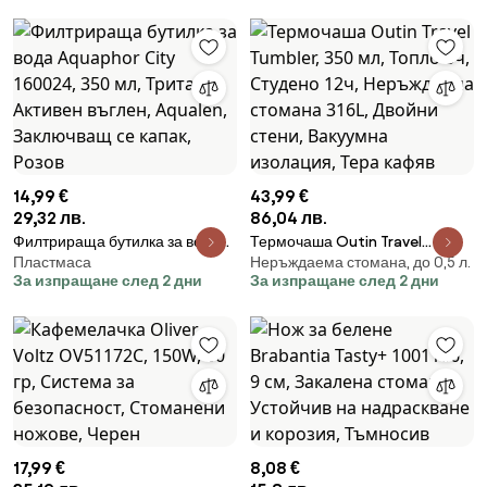
Сив
форма парк Йосемити,
Прозрачен
14,99 €
43,99 €
29,32 лв.
86,04 лв.
Филтрираща бутилка за вода
Термочаша Outin Travel
Пластмаса
Неръждаема стомана, до 0,5 л.
Aquaphor City 160024, 350 мл,
Tumbler, 350 мл, Топло 6ч,
За изпращане след 2 дни
За изпращане след 2 дни
Тритан, Активен въглен,
Студено 12ч, Неръждаема
Aqualen, Заключващ се капак,
стомана 316L, Двойни стени,
Розов
Вакуумна изолация, Тера
кафяв
17,99 €
8,08 €