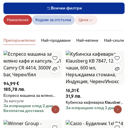
Всички филтри
Намаления
Кодове за отстъпка
Цена
Продукти
Препоръчително
Най-продавани
Най-евтини
Най-скъпи
94,99 €
185,78 лв.
16,31 €
Еспресо машина за мляно
31,9 лв.
За капсули
кафе и капсули 9в1 Camry CR
Кубинска кафеварка Klausberg
За изпращане след 2 дни
4414, 3000W, 19 bar, Черен/бял
За изпращане след 2 дни
KB 7847, 12 чаши, 600 мл,
Безплатна доставка
Неръждаема стомана,
Индукция, Черен/Инокс