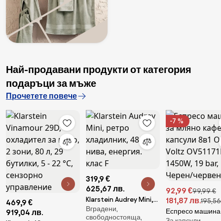
Най-продавани продукти от категория
подаръци за мъже
Прочетете повече
-7 %
319,9 €
625,67 лв.
92,99 €
99,99 €
Klarstein Audrey Mini,
181,87 лв.
195,56
469,9 €
Вградени,
ретро хладилник, 48 л,
Еспресо машина
919,04 лв.
свободностояща,
2 нива, енергия. клас F
За капсули,