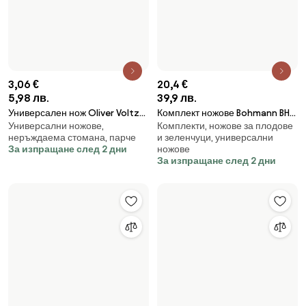
6,39 €
12,5 лв.
Дъска за рязане Voltz
15,5 €
40×24 cм, пластмаса, с дръжка
V51635BL, Двустранна, 40х24
30,32 лв.
За изпращане след 2 дни
см, Графитеносив
Шпатула за готвене и
За изпращане след 2 дни
сервиране Weber WB 6318,
Неръждаема стомана, 40 cm,
Инокс/черен
32,67 €
5,06 €
63,9 лв.
9,9 лв.
Комплект ножове HausRoland
Универсален нож Tasty 678241,
Комплекти, ножове за плодове
Универсални ножове, стомана,
HR001-1, 6 части, Белачка и
Мека дръжка, 11,5 см,
и зеленчуци, универсални
неръждаема стомана
ножица, Гумена дръжка, Кафяв
Неръждаема стомана, Син