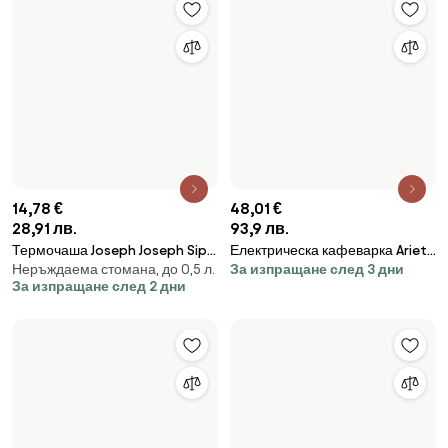
12,73 €
32,68 €
24,9 лв.
63,92 лв.
Кафемелачка Rosberg R51172A,
Термочаша Wacaco Octaroma
За изпращане след 2 дни
Неръждаема стомана, до 0,5 л.
150W, 50 гр, Черен
Lungo Carmine Red, 300ml,
За изпращане след 2 дни
Вакуумно изолирана, Двойни
стени, Без BPA, Червен