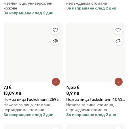
14,78 €
28,91 лв.
Термочаша Joseph Joseph Sipp
48,01 €
Неръждаема стомана, до 0,5 л.
81131, Запечатваща се капачка,
93,9 лв.
За изпращане след 2 дни
454 мл, Без BPA,
Електрическа кафеварка Ariete
Полипропилен, Корал
За изпращане след 3 дни
MOKA AROMA 1358/11, 400W, 4
чаши,Безжична употреба,
Въртяща се на 360 градуса
основа, Черен
5,06 €
9,9 лв.
Точило за ножове Voltz
За изпращане след 2 дни
V51643A, Червен
9,61 €
18,8 лв.
Нож Brabantia Tasty+ 1001165,
Ножове за плодове и
13.3 см, Закалена стомана,
зеленчуци, стомана, парче
Устойчив на надраскване и
За изпращане след 3 дни
корозия, Тъмносив