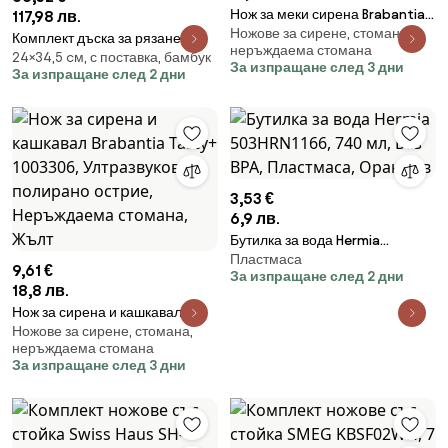
Нож за меки сирена Brabantia
117,98 лв.
Ножове за сирене, стомана,
Profile 1003285, Ултразвуково
Комплект дъска за рязане с
неръждаема стомана
полирано острие, Неръждаема
24×34,5 cм, с поставка, бамбук
поставка и решетка Trebonn
За изпращане след 3 дни
За изпращане след 2 дни
стомана, Инокс
Trilogy 1120108, 34.5x24 см, 3
части, Нехлъзгащо се дъно,
Многоцветен
3,53 €
6,9 лв.
Бутилка за вода Hermia
Пластмаса
503HRN1166, 740 мл, Без BPA,
9,61 €
За изпращане след 2 дни
Пластмаса, Оранжев
18,8 лв.
Нож за сирена и кашкавал
Ножове за сирене, стомана,
Brabantia Tasty+ 1003306,
неръждаема стомана
Ултразвуково полирано острие,
За изпращане след 3 дни
Неръждаема стомана, Жълт