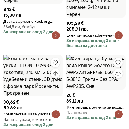
8,12 €
15,88 лв.
Дъска за рязане Rosberg
105,28 €
38×1,5 cм, бамбук
R51635CL, 38x27 см,
205,91 лв.
За изпращане след 2 дни
Двустранна, Бамбук, Кафяв
Електрическа кафемелачка
За изпращане след 3 дни
Ariete COFFEE GRINDER
Безплатна доставка
3023/00, 200W, 200 g, 14 нива
на смилане, 2-12 чаши, Черен
20 €
39,12 лв.
30,62 €
Филтрираща бутилка за вода
59,89 лв.
Пластмаса
Philips GoZero Daily
Комплект чаши за уиски LIITON
За изпращане след 2 дни
AWP2731GRR/58, 660 мл, 5-
Чаши за уиски, комплекти
1009932 Yosemite, 240 мл, 2
За изпращане след 2 дни
38°C, Тритан без BPA, AWP285,
бр, Удебелени стени, 3D дъно с