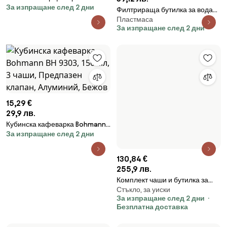
За изпращане след 2 дни
бутилка за вода Aquaphor City
Филтрираща бутилка за вода
270002, Черен
Пластмаса
Philips GoZero Daily
За изпращане след 2 дни
AWP2731GNR/58, 660 мл, 5-
38°C, Тритан без BPA, AWP285,
Зелен
15,29 €
29,9 лв.
Кубинска кафеварка Bohmann
За изпращане след 2 дни
BH 9303, 150 мл, 3 чаши,
130,84 €
Предпазен клапан, Алуминий,
255,9 лв.
Бежов
Комплект чаши и бутилка за
Стъкло, за уиски
уиски LIITON L20900, 1 Л, 230,
За изпращане след 2 дни
250, 260, 280 мл, 5 части,
Безплатна доставка
Удебелени стени, 3D дъно с
формата на връх, Прозрачен