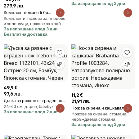
За изпращане след 2 дни
KH 1888, 12 чаши, 600 мл,
279,9 лв.
Алуминий, Индукция, Черен
Комплект ножове 5 бр
Комплекти, ножове за плодове
Brabantia Profile 1003298,
и зеленчуци, ножове за хляб
Закалена стомана, Устойчиви
За изпращане след 3 дни
на надраскване и корозия, Бук,
Безплатна доставка
Кафяв
49,9 €
97,6 лв.
11,2 €
Дъска за рязане с вграден нож
21,91 лв.
24×43 cм, дърво, бамбук
Trebonn Artu Bread 1122101,
Нож за сирена и кашкавал
За изпращане след 2 дни
43x24 см, Острие 20 см,
Ножове за сирене, стомана,
Brabantia Profile 1003284,
Бамбук, Японска стомана,
неръждаема стомана
Ултразвуково полирано острие,
За изпращане след 3 дни
Черен
Неръждаема стомана, Инокс