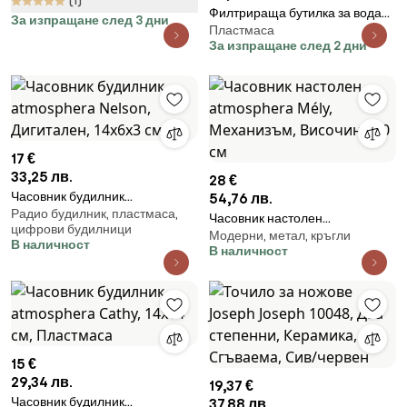
(1)
Филтрираща бутилка за вода
За изпращане след 3 дни
Пластмаса
Aquaphor City 160010, 500 мл,
За изпращане след 2 дни
Тритан, Активен въглен,
Aqualen, Заключващ се капак,
Син
17 €
33,25 лв.
28 €
Часовник будилник
54,76 лв.
Радио будилник, пластмаса,
atmosphera Nelson, Дигитален,
Часовник настолен
цифрови будилници
14x6x3 см
Модерни, метал, кръгли
atmosphera Mély, Механизъм,
В наличност
В наличност
Височина 40 см
15 €
29,34 лв.
19,37 €
Часовник будилник
37,88 лв.