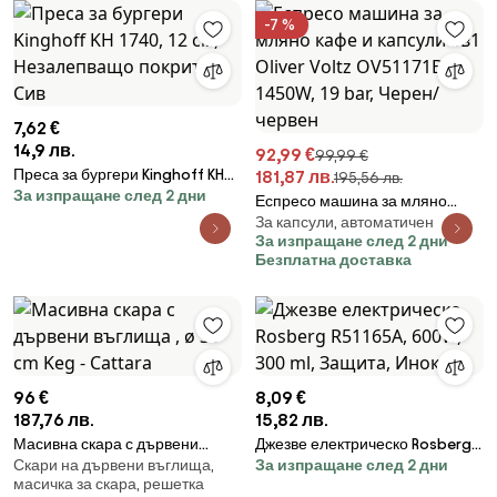
Тъмнозелен
-7 %
7,62 €
14,9 лв.
92,99 €
99,99 €
Преса за бургери Kinghoff KH
181,87 лв.
195,56 лв.
За изпращане след 2 дни
1740, 12 см, Незалепващо
Еспресо машина за мляно
покритие, Сив
За капсули, автоматичен
кафе и капсули 8в1 Oliver Voltz
За изпращане след 2 дни
OV51171B5, 1450W, 19 bar,
Безплатна доставка
Черен/червен
96 €
8,09 €
187,76 лв.
15,82 лв.
Масивна скара с дървени
Джезве електрическо Rosberg
Скари на дървени въглища,
За изпращане след 2 дни
въглища , ø 30 cm Keg -
R51165A, 600W, 300 ml, Защита,
масичка за скара, решетка
Cattara
Инокс