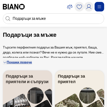
Пропускане към съдържанието
Търсене
Пропускане към футъра
Подаръци за мъже
Съвети за подаръци
Подаръци за мъже
Търсите перфектния подарък за Вашия мъж, приятел, баща,
дядо, колега или познат? Вече не е нужно да се лутате. Ние сме
подбрали най-добрите за Вас. Разгледайте нашите
Покажи повече
предложения и се вдъхновете с огромен избор от продукти за
всеки бюджет.
Подаръци за
Подаръци за
приятели и съпрузи
приятел