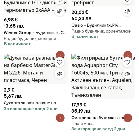
20,62 €
40,33 лв.
6,98 €
Casio - Будилник 1xLR14
13,65 лв.
Радио будилник, ориенталски
сребрист
Winner Group - Будилник с LCD
В наличност
Радио будилник, модерни
дисплей и термометър 2xAAA
В наличност
черен
2,9 €
5,67 лв.
Духалка за разпалване на
17,99 €
За изпращане след 2 дни
барбекю MasterGrill MG226,
35,19 лв.
Метал и пластмаса, Черен
Филтрираща бутилка за вода
Пластмаса
Aquaphor City 160045, 500 мл,
За изпращане след 2 дни
Тритан, Активен въглен,
Aqualen, Заключващ се капак,