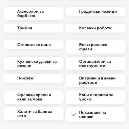
Aксесоари за
Градински ножици
барбекю
Триони
Косачки роботи
Стелажи за вино
Електрически
фрези
Кухненски дъски за
Органайзери за
рязане
инструменти
Ножове
Витрини и винени
рафтове
Френски преси и
Кани и гарафи за
кани за мока
уиски
Халати за баня за
Показване на
него
всички