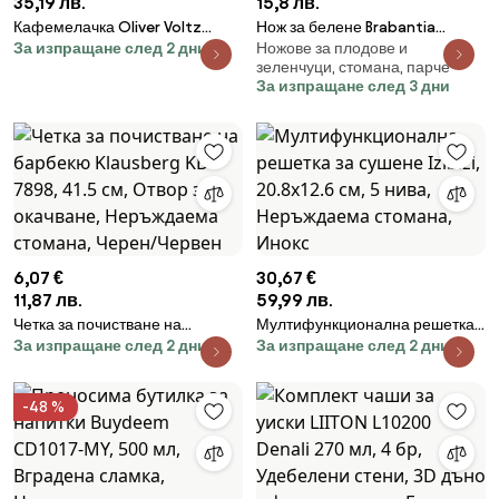
35,19 лв.
15,8 лв.
Кафемелачка Oliver Voltz
Нож за белене Brabantia
За изпращане след 2 дни
Ножове за плодове и
OV51172C, 150W, 60 гр,
Tasty+ 1001166, 9 см, Закалена
зеленчуци, стомана, парче
Система за безопасност,
стомана, Устойчив на
За изпращане след 3 дни
Стоманени ножове, Черен
надраскване и корозия,
Тъмносив
6,07 €
30,67 €
11,87 лв.
59,99 лв.
Четка за почистване на
Мултифункционална решетка
За изпращане след 2 дни
За изпращане след 2 дни
барбекю Klausberg KB 7898,
за сушене Izibizi, 20.8х12.6 см,
41.5 см, Отвор за окачване,
5 нива, Неръждаема стомана,
Неръждаема стомана, Черен/
Инокс
-48 %
Червен