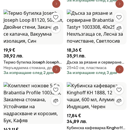
За изпращане след 2 дни
Запушалка, Инокс
19,9 €
18,36 €
38,92 лв.
35,91 лв.
Термо бутилка Joseph Joseph
Дъска за рязане и сервиране
Неръждаема стомана, до 0,5 л.
25×40 cм, пластмаса
Loop 81120, 500 мл, Двойни
Brabantia Tasty+ 1003308,
За изпращане след 2 дни
За изпращане след 3 дни
стени, Закачаща се капачка,
40x25 см, Нехлъзгаща се,
Вакуумна изолация, Син
Лесна за почистване,
Светлосив
17,84 €
34,89 лв.
Кубинска кафеварка Kinghoff
143,11 €