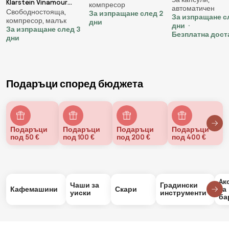
мляно кафе и ка
Klarstein Vinamour
компресор
автоматичен
8в1 Oliver Voltz
Свободностояща,
29D, охладител за
За изпращане след 2
За изпращане с
компресор, малък
OV51171B5, 1450W,
дни
вино, 2 зони, 80 л, 29
дни
За изпращане след 3
bar, Черен/черв
бутилки, 5 - 22 °C,
Безплатна дост
дни
сензорно управление
Подаръци според бюджета
Подаръци
Подаръци
Подаръци
Подаръци
под 50 €
под 100 €
под 200 €
под 400 €
Aк
Чаши за
Градински
Кафемашини
Скари
за
уиски
инструменти
ба