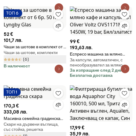
ТОП 6
52 €
101,7 лв.
99 €
Чаши за шотове в комплект от 6
193,63 лв.
Чаши за шотове, комплекти
бр. 50 ml – Lyngby Glas
Еспресо машина за мляно
(6)
За капсули, автоматичен, с
кафе и капсули 8в1 Oliver Voltz
пенообразувател за мляко
В наличност
OV51171M8R, 1450W, 19 bar, Бял/
За изпращане след 2 дни
златист
Безплатна доставка
ТОП 1
170,3 €
333,08 лв.
Масивна семейна градинска
Скари на дървени въглища,
скара
17,99 €
със стойка, решетка
35,19 лв.