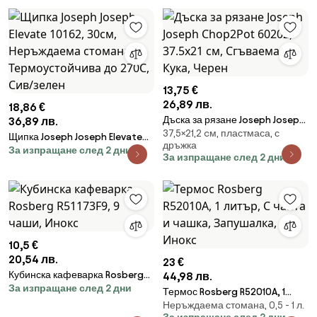
13,75 €
26,89 лв.
18,86 €
Дъска за рязане Joseph Joseph
36,89 лв.
37,5×21,2 cм, пластмаса, с
Chop2Pot 60202, 37.5х21 см,
Щипка Joseph Joseph Elevate
дръжка
Сгъваема, Кука, Черен
За изпращане след 2 дни
10162, 30см, Неръждаема
За изпращане след 2 дни
стомана, Термоустойчива до
270C, Сив/зелен
10,5 €
20,54 лв.
23 €
Кубинска кафеварка Rosberg
44,98 лв.
За изпращане след 2 дни
R51173F9, 9 чаши, Инокс
Термос Rosberg R52010A, 1
Неръждаема стомана, 0,5 - 1 л.
литър, С чанта и чашка,