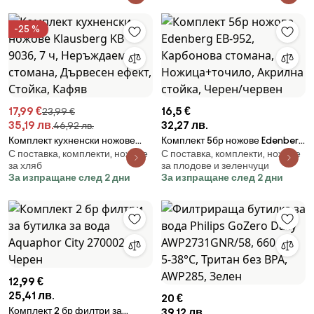
ВРА, Неръждаема Стомана,
ВРА, Неръждаема Стомана,
Червена
Бял
-25 %
17,99 €
16,5 €
23,99 €
35,19 лв.
32,27 лв.
46,92 лв.
Комплект кухненски ножове
Комплект 5бр ножове Edenberg
С поставка, комплекти, ножове
С поставка, комплекти, ножове
Klausberg KB 9036, 7 ч,
EB-952, Карбонова стомана,
за хляб
за плодове и зеленчуци
Неръждаема стомана,
Ножица+точило, Акрилна
За изпращане след 2 дни
За изпращане след 2 дни
Дървесен ефект, Стойка,
стойка, Черен/червен
Кафяв
12,99 €
25,41 лв.
20 €
Комплект 2 бр филтри за
39,12 лв.