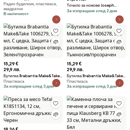
Радио будилник, пластмаса,
atmosphera Cathy, 14x14 см,
Точило за ножове Joseph
квадратни
Пластмаса
За изпращане след 2 дни
Joseph 10048, Два степенни,
В наличност
Керамика, Сгъваема, Сив/
червен
15,29 €
15,29 €
29,9 лв.
29,9 лв.
Бутилка Brabantia Make&Take
Бутилка Brabantia Make&Take
Пластмаса
Пластмаса
1006279, 500 мл, С цедка,
1006278, 500 мл, С цедка,
За изпращане след 3 дни
За изпращане след 3 дни
Защита от разливане, Широк
Защита от разливане, Широк
отвор, Зелен/прозрачен
отвор, Тъмносив/прозрачен
18,36 €