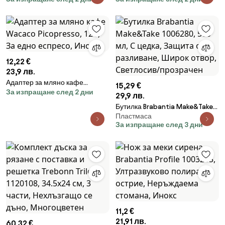
12,22 €
23,9 лв.
Адаптер за мляно кафе
15,29 €
За изпращане след 2 дни
Wacaco Picopresso, 12 г, За
29,9 лв.
едно еспресо, Инокс
Бутилка Brabantia Make&Take
Пластмаса
1006280, 500 мл, С цедка,
За изпращане след 3 дни
Защита от разливане, Широк
отвор, Светлосив/прозрачен
11,2 €
21,91 лв.
60,32 €