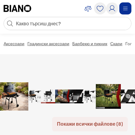
Пропускане към съдържанието
Търсене
Пропускане към футъра
Аксесоари
Градински аксесоари
Барбекю и пикник
Скари
Голя
Покажи всички файлове (8)