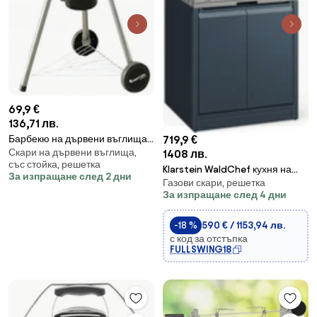
69,9 €
136,71 лв.
Барбекю на дървени въглища
719,9 €
Скари на дървени въглища,
MasterGrill MG910, 46 см,
1408 лв.
със стойка, решетка
Емайлирана стомана,
Klarstein WaldChef кухня на
За изпращане след 2 дни
Пепелник, 2 Колела, Черен/
Газови скари, решетка
открито | Газово барбекю | 4
За изпращане след 4 дни
инокс
горелки | 30 mbar | 12800 W |
Чугунена скара | Неръждаема
-18 %
590 € / 1153,94 лв.
стомана
с код за отстъпка
FULLSWING18