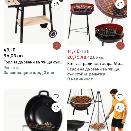
49,1 €
14,7 €
21,5 €
96,03 лв.
28,75 лв.
42,05 лв.
Грил за дървени въглища със
Кръгла градинска скара 41 x
Решетка
странични рафтове и колелца
Скари на дървени въглища,
33,5 x 46,5 cm - червена
За изпращане след 3 дни
93 x 42 x 84 cm
със стойка, решетка
В наличност