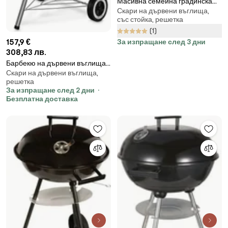
Масивна семейна градинска
Скари на дървени въглища,
скара
със стойка, решетка
(1)
157,9 €
За изпращане след 3 дни
308,83 лв.
Барбекю на дървени въглища
Скари на дървени въглища,
Weber Classic Kettle 1241304,
решетка
47 см, Емайлирана стомана,
За изпращане след 2 дни
Регулатор за въздух, 2 колела,
Безплатна доставка
Термометър, Черен