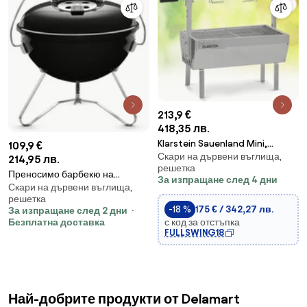
213,9 €
418,35 лв.
Klarstein Sauenland Mini,
109,9 €
Скари на дървени въглища,
ротационен грил със шиш,
214,95 лв.
решетка
въртящ се шиш, 4 W, макс. 12 кг,
Преносимо барбекю на
За изпращане след 4 дни
неръждаема стомана
Скари на дървени въглища,
въглища Weber 1121004 Smokey
решетка
Joe, 37cm, Емайлирана
-18 %
175 € / 342,27 лв.
За изпращане след 2 дни
стомана, Студена дръжка
с код за отстъпка
Безплатна доставка
Tuck-N-Carry, Черен
FULLSWING18
Най-добрите продукти от Delamart