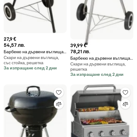
27,9 €
54,57 лв.
39,99 €
78,21 лв.
Барбекю на дървени въглища
Скари на дървени въглища,
MasterGrill MG913, 42 см,
Барбекю на дървени въглища
със стойка, решетка
Емайлирана стомана, Дървени
Скари на дървени въглища,
Kinghoff KH 2033, Регулируема
За изпращане след 2 дни
решетка
дръжки, Долен рафт, 2 колела,
вентилация, Колелца,
За изпращане след 2 дни
Черен/Инокс
Стомана, Черен