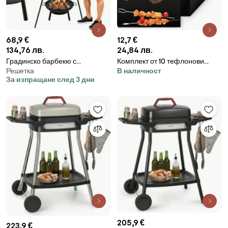
68,9 €
12,7 €
134,76 лв.
24,84 лв.
Градинско барбекю с
Комплект от 10 тефлонови
Решетка
В наличност
триножник – висяща решетка
подложки за грил 40 x 33 cm
За изпращане след 3 дни
от неръждаема стомана с
дължина 58 см и огнище
205,9 €
223,9 €