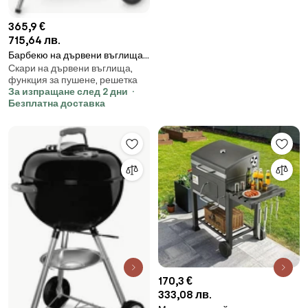
365,9 €
715,64 лв.
Барбекю на дървени въглища
Скари на дървени въглища,
Weber Master Touch WB
функция за пушене, решетка
14701004, 57 cm, Емайлирана
За изпращане след 2 дни
стомана, Регулатор за въздух,
Безплатна доставка
2 Гумени колела, Вграден
термометър, Черен
170,3 €
333,08 лв.