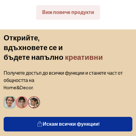
Виж повече продукти
Пропускане към началото
Открийте,
вдъхновете се и
бъдете напълно
креативни
Получете достъп до всички функции и станете част от
общността на
Home&Decor.
Искам всички функции!