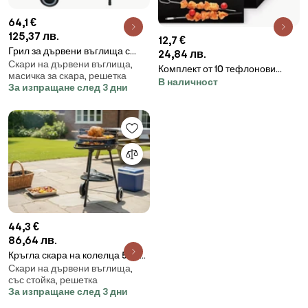
64,1 €
125,37 лв.
12,7 €
Грил за дървени въглища с
24,84 лв.
Скари на дървени въглища,
капак и рафтове 96 x 45 x 75
Комплект от 10 тефлонови
масичка за скара, решетка
cm
В наличност
подложки за грил 40 x 33 cm
За изпращане след 3 дни
44,3 €
86,64 лв.
Кръгла скара на колелца 58 x
Скари на дървени въглища,
44 x 72 cm
със стойка, решетка
За изпращане след 3 дни