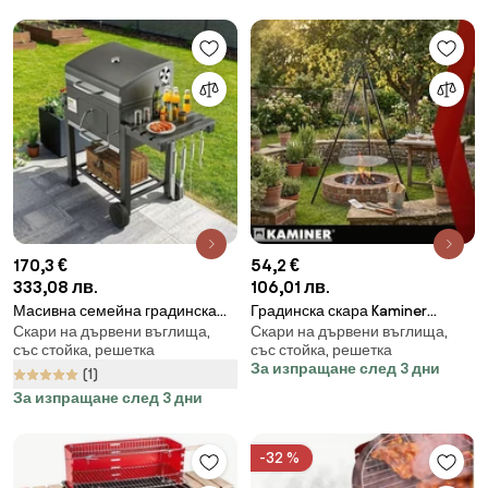
170,3 €
54,2 €
333,08 лв.
106,01 лв.
Масивна семейна градинска
Градинска скара Kaminer
Скари на дървени въглища,
Скари на дървени въглища,
скара
Tripod – триножник с
със стойка, решетка
със стойка, решетка
регулируема скара 70 см
За изпращане след 3 дни
(1)
За изпращане след 3 дни
-32 %