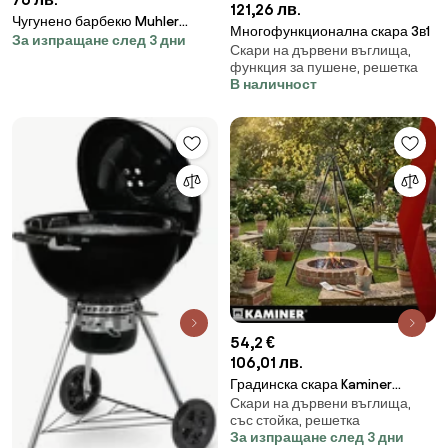
121,26 лв.
Чугунено барбекю Muhler
Многофункционална скара 3в1
За изпращане след 3 дни
109477, Ø35 см, Дървени
Скари на дървени въглища,
въглища, Регулируема скара,
функция за пушене, решетка
Контрол на въздушния поток,
В наличност
Черен
54,2 €
106,01 лв.
Градинска скара Kaminer
Скари на дървени въглища,
Tripod – триножник с
със стойка, решетка
регулируема скара 70 см
За изпращане след 3 дни