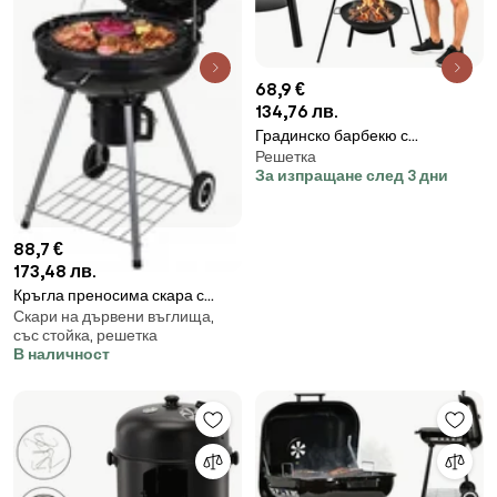
68,9 €
134,76 лв.
Градинско барбекю с
Решетка
триножник – висяща решетка
За изпращане след 3 дни
от неръждаема стомана с
дължина 58 см и огнище
88,7 €
173,48 лв.
Кръгла преносима скара с
Скари на дървени въглища,
капак и пепелник
със стойка, решетка
В наличност