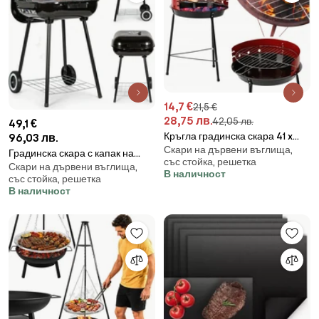
14,7 €
21,5 €
28,75 лв.
42,05 лв.
49,1 €
Кръгла градинска скара 41 x
96,03 лв.
Скари на дървени въглища,
33,5 x 46,5 cm - червена
Градинска скара с капак на
със стойка, решетка
Скари на дървени въглища,
панти
В наличност
със стойка, решетка
В наличност