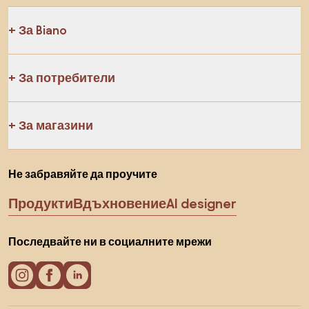
За Biano
За потребители
За магазини
Не забравяйте да проучите
Продукти
Вдъхновение
AI designer
Последвайте ни в социалните мрежи