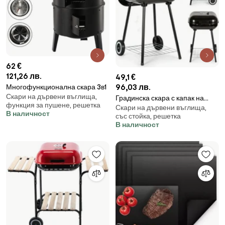
62 €
121,26 лв.
49,1 €
96,03 лв.
Многофункционална скара 3в1
Скари на дървени въглища,
Градинска скара с капак на
функция за пушене, решетка
Скари на дървени въглища,
панти
В наличност
със стойка, решетка
В наличност