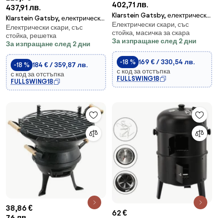
402,71 лв.
437,91 лв.
Klarstein Gatsby, електрическа
Klarstein Gatsby, електрическа
Електрически скари, със
скара, 2000 W, незалепваща
Електрически скари, със
скара, 2000 W, незалепваща
стойка, масичка за скара
скара, черна
стойка, решетка
скара, бежово / черна
За изпращане след 2 дни
За изпращане след 2 дни
-18 %
169 € / 330,54 лв.
-18 %
184 € / 359,87 лв.
с код за отстъпка
с код за отстъпка
FULLSWING18
FULLSWING18
38,86 €
62 €
76 лв.