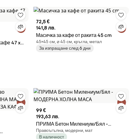
72,5 €
141,8 лв.
Масичка за кафе от ракита 45 cm
45×45 cм, ⌀ 45 cм, кръгла, метал
кафе 47 x
За изпращане след 6 дни
и
99 €
193,63 лв.
ПРИМА Бетон Милениум/Бял -
Правоъгълна, модерни, мат
МОДЕРНА ХОЛНА МАСА
В наличност
ОЛНА МАСА