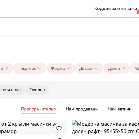
Кодове за отстъпка
1
ри
Покритие
Форма
Дизайн
Декор
М
авоъгълна
Овална
Препоръчително
Най-продавани
Най-евтини