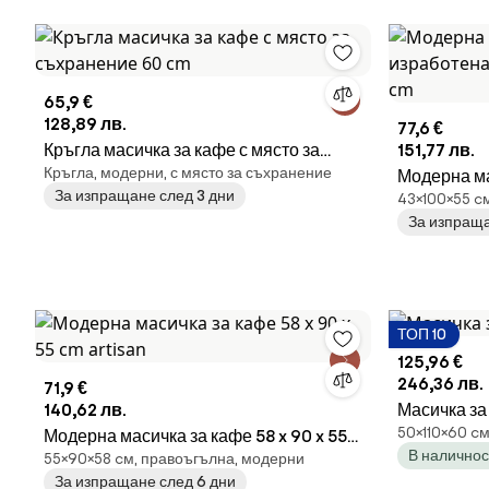
65,9 €
128,89 лв.
77,6 €
Кръгла масичка за кафе с място за
151,77 лв.
Кръгла, модерни, с място за съхранение
съхранение 60 cm
Модерна ма
За изпращане след 3 дни
43×100×55 c
от MDF и ме
За изпраща
ТОП 10
125,96 €
246,36 лв.
71,9 €
140,62 лв.
Масичка за
50×110×60 cм
Модерна масичка за кафе 58 x 90 x 55
В наличнос
55×90×58 cм, правоъгълна, модерни
cm artisan
За изпращане след 6 дни