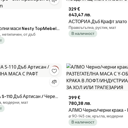
329 €
643,47 лв.
АСТОРИА Дъб Крафт злато 
Правоъгълна, рустик, мат
олни маси Nesty TopMebel
РАЗТЕГАТЕЛНА ХОЛНА М
В наличност
, нетипичен, от дъб
еламин сапфирен дъб - сив
ПОВДИГАЩ МЕХАНИЗЪМ С
т
л мраморен ефект
cm
S-110 Дъб Артисан / Черен
399 €
, модерни, мат
АСА С РАФТ
780,38 лв.
т
АЛМО Черно/черни крака -
⌀ 90-145 cм, кръгла, модерни
РАЗТЕГАТЕЛНА МАСА С Y
В наличност
КРАКА В ЛОФТ/ИНДУСТР