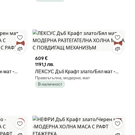
 ЗА КАФЕ
609 €
1191,1 лв.
 мат -
ЛЕКСУС Дъб Крафт злато/Бял мат -
Правоъгълна, модерни, мат
АСА С
МОДЕРНА РАЗТЕГАТЕЛНА ХОЛНА
В наличност
 С РАФТ
МАСА С ПОВДИГАЩ МЕХАНИЗЪМ