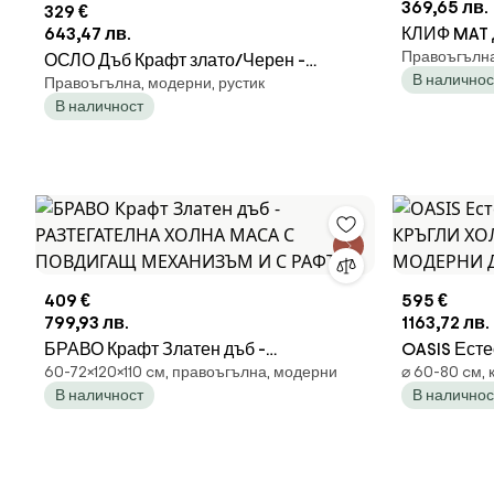
369,65 лв.
329 €
643,47 лв.
КЛИФ MAT 
Правоъгълна
ОСЛО Дъб Крафт злато/Черен -
МОДЕРНА
В наличнос
Правоъгълна, модерни, рустик
РАЗТЕГАТЕЛНА ХОЛНА МАСА С
В наличност
ПОВДИГАЩ МЕХАНИЗЪМ
409 €
595 €
799,93 лв.
1163,72 лв.
БРАВО Крафт Златен дъб -
OASIS Есте
60-72×120×110 cм, правоъгълна, модерни
⌀ 60-80 cм, 
РАЗТЕГАТЕЛНА ХОЛНА МАСА С
КРЪГЛИ Х
В наличност
В наличнос
ПОВДИГАЩ МЕХАНИЗЪМ И С РАФТ
МОДЕРНИ