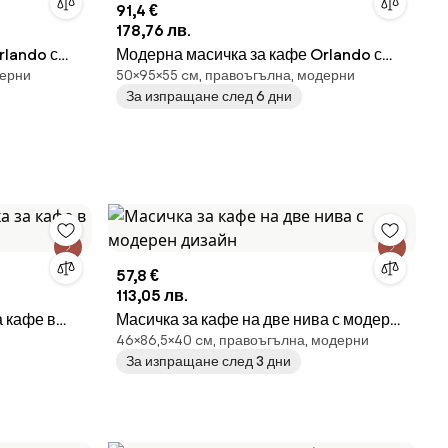
91,4 €
178,76 лв.
rlando с
Модерна масичка за кафе Orlando с
дерни
50×95×55 cм, правоъгълна, модерни
Сив
долен рафт - 95×55×50 cm Кафяво
За изпращане след 6 дни
57,8 €
113,05 лв.
 кафе в
Масичка за кафе на две нива с модерен
46×86,5×40 cм, правоъгълна, модерни
дизайн
За изпращане след 3 дни