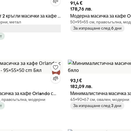
91,4 €
178,76 лв.
 2 кръгли масички за кафе -
Модерна масичка за кафе O
ерни, метал
50×95×55 cм, правоъгълна, мо
р
долен рафт - 95×55×50 cm 
За изпращане след 6 дни
т
93,1 €
182,09 лв.
сичка за кафе Orlando с
Минималистична масичка за
, правоъгълна, модерни
45×90×67 cм, овален, модерни
 - 95×55×50 cm Бял
бяло
т
За изпращане след 3 дни