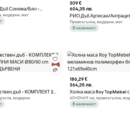
309 €
Дъб Сонома/Бял -
604,35 лв.
, модерни, мат
 ХОЛНА МАСА
РИО Дъб Артисан/Антрацит
т
Правоъгълна, модерни, мат
сиво) - РАЗТЕГАТЕЛНА Х
В наличност
С ПОВДИГАЩ МЕХАНИЗЪМ
186,29 €
364,35 лв.
ствен дъб - КОМПЛЕКТ 2
Холна маса Roy TopMebel с
кръгла, модерни
40×121×69 cм, правоъгълна, мо
ОЛНИ МАСИ Ø80/60 cm
меламинов полиморфен бя
т
В наличност
 ДЪРВЕНИ
121x69x40cm