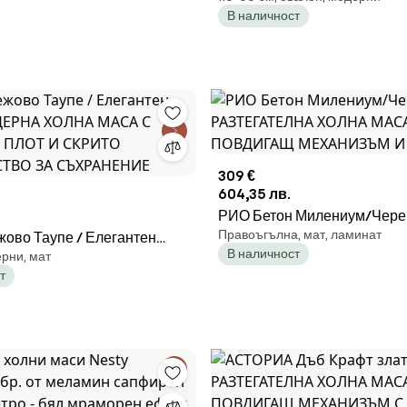
В наличност
110x60 cm МОДЕРНА МАСА
309 €
604,35 лв.
РИО Бетон Милениум/Черен
Правоъгълна, мат, ламинат
ово Таупе / Елегантен
РАЗТЕГАТЕЛНА ХОЛНА М
В наличност
рни, мат
ОДЕРНА ХОЛНА МАСА С
ПОВДИГАЩ МЕХАНИЗЪМ И
т
 ПЛОТ И СКРИТО
СТВО ЗА СЪХРАНЕНИЕ