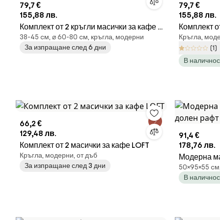
79,7 €
79,7 €
155,88 лв.
155,88 лв.
Комплект от 2 кръгли масички за кафе -
Комплект от
38-45 cм, ⌀ 60-80 cм, кръгла, модерни
Кръгла, мод
бял и черен мрамор
бял мрамо
За изпращане след 6 дни
(1)
В наличнос
66,2 €
129,48 лв.
91,4 €
Комплект от 2 масички за кафе LOFT
178,76 лв.
Кръгла, модерни, от дъб
Модерна ма
За изпращане след 3 дни
50×95×55 cм
долен рафт
В наличнос