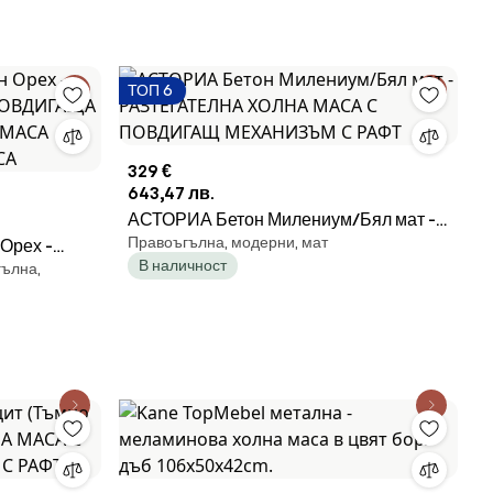
ЗАРИЯ
ТОП 6
329 €
643,47 лв.
АСТОРИА Бетон Милениум/Бял мат -
Правоъгълна, модерни, мат
Орех -
РАЗТЕГАТЕЛНА ХОЛНА МАСА С
В наличност
гълна,
А
ПОВДИГАЩ МЕХАНИЗЪМ С РАФТ
АСА
АСА