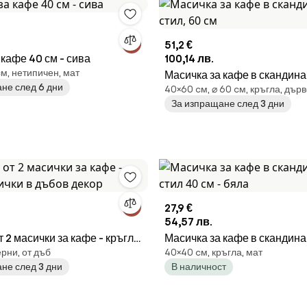
51,2 €
 кафе 40 см - сива
100,14 лв.
cм, нетипичен, мат
Масичка за кафе в скандина
не след 6 дни
40×60 cм, ⌀ 60 cм, кръгла, дър
60 см
За изпращане след 3 дни
27,9 €
54,57 лв.
 2 масички за кафе - кръгли
Масичка за кафе в скандина
рни, от дъб
40×40 cм, кръгла, мат
дъбов декор
40 см - бяла
не след 3 дни
В наличност