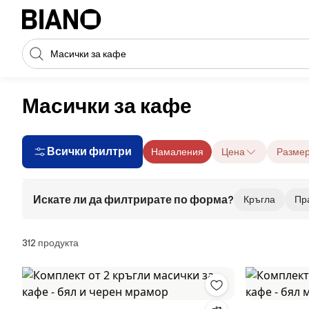
Пропускане към съдържанието
Търсене
Пропускане към футъра
Масички за кафе
Всички филтри
Намаления
Цена
Разме
Искате ли да филтрирате по форма?
Кръгла
Пр
Продукти
312 продукта