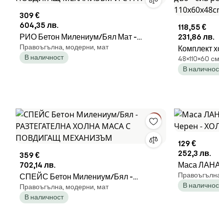
309 €
604,35 лв.
118,55 €
РИО Бетон Милениум/Бял Мат -
231,86 лв.
Правоъгълна, модерни, мат
РАЗТЕГАТЕЛНА ХОЛНА МАСА С
Комплект х
В наличност
48×110×60 cм
ПОВДИГАЩ МЕХАНИЗЪМ И С РАФТ
3 бр. от м
В наличнос
ретро - бя
110x60x48
129 €
252,3 лв.
359 €
702,14 лв.
Маса ЛАНА 
Правоъгълна
СПЕЙС Бетон Милениум/Бял -
- ХОЛНА М
В наличнос
Правоъгълна, модерни, мат
РАЗТЕГАТЕЛНА ХОЛНА МАСА С
В наличност
ПОВДИГАЩ МЕХАНИЗЪМ