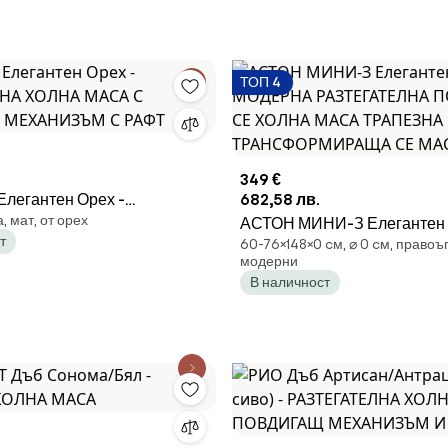
СТИЛ ЗА ХОЛ ИЛИ ТРАПЕ
ТОП 4
349 €
легантен Орех -
682,58 лв.
 мат, от орех
ЕЛНА ХОЛНА МАСА С
АСТОН МИНИ-З Елегантен 
т
60-76×148×0 cм, ⌀ 0 cм, правоъ
 МЕХАНИЗЪМ С РАФТ
МОДЕРНА РАЗТЕГАТЕЛН
модерни
ПОВДИГАЩА СЕ ХОЛНА М
В наличност
ТРАПЕЗНА МАСА
ТРАНСФОРМИРАЩА СЕ М