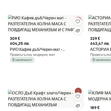
309 €
329 €
604,35 лв.
643,47 лв.
РИО Кафяв дъб/Черен мат -
АСТОРИА Е
Правоъгълна, модерни, мат
Правоъгълна,
РАЗТЕГАТЕЛНА ХОЛНА МАСА С
РАЗТЕГАТ
В наличност
В наличнос
ПОВДИГАЩ МЕХАНИЗЪМ И С РАФТ
ПОВДИГАЩ
189 €