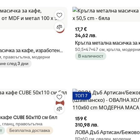
17,7 €
34,62 лв.
Кръгла метална масичка за 
50,5×47×47 cм, кръгла, модерн
сичка за кафе, изработена
50,5 cm - бяла
В наличност
м, правоъгълна, модерни
тал 100 x 55 cm
не след 3 дни
ТОП 7
 кафе CUBE 50x110 см бял
159 €
, гланц, правоъгълна
310,98 лв.
т
Безплатна доставка
ЛОВА Дъб Артисан/Бежово
110×60 cм, овален, модерни
(Шампанско) - ОВАЛНА Х