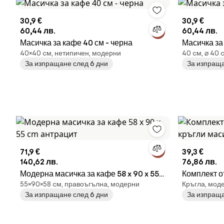
30,9 €
30,9 €
60,44 лв.
60,44 лв.
Масичка за кафе 40 см - черна
Масичка за
40×40 cм, нетипичен, модерни
40 cм, ⌀ 40 
За изпращане след 6 дни
За изпраща
71,9 €
39,3 €
140,62 лв.
76,86 лв.
Модерна масичка за кафе 58 x 90 x 55
Комплект от
55×90×58 cм, правоъгълна, модерни
Кръгла, моде
cm aнтрацит
масички в 
За изпращане след 6 дни
За изпраща