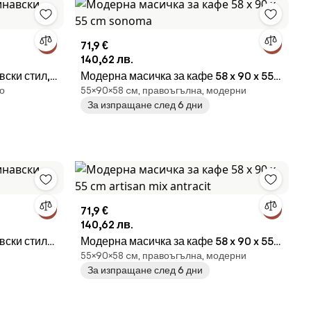
71,9 €
140,62 лв.
вски стил,
Модерна масичка за кафе 58 x 90 x 55
во
55×90×58 cм, правоъгълна, модерни
cm sonoma
За изпращане след 6 дни
71,9 €
140,62 лв.
вски стил
Модерна масичка за кафе 58 x 90 x 55
55×90×58 cм, правоъгълна, модерни
cm artisan mix antracit
За изпращане след 6 дни