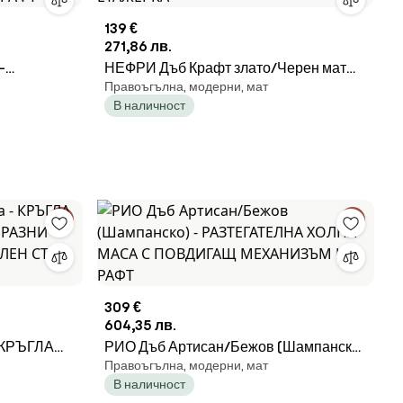
139 €
271,86 лв.
-
НЕФРИ Дъб Крафт злато/Черен мат
Правоъгълна, модерни, мат
АСА С
-МОДЕРНА ХОЛНА МАСА С РАФТ
В наличност
 РАФТ
ЕТАЖЕРКА
309 €
604,35 лв.
 КРЪГЛА
РИО Дъб Артисан/Бежов (Шампанско)
Правоъгълна, модерни, мат
-ОБРАЗНИ
- РАЗТЕГАТЕЛНА ХОЛНА МАСА С
В наличност
ИАЛЕН
ПОВДИГАЩ МЕХАНИЗЪМ И С РАФТ