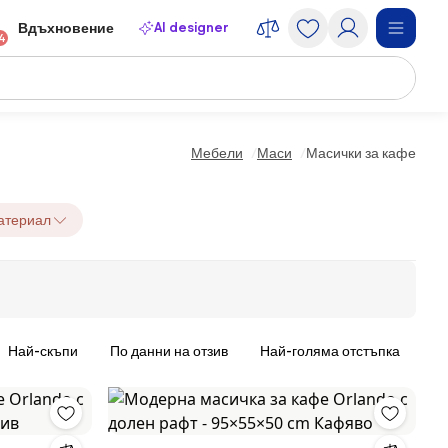
AI designer
Вдъхновение
4
Мебели
Маси
Масички за кафе
атериал
Най-скъпи
По данни на отзив
Най-голяма отстъпка