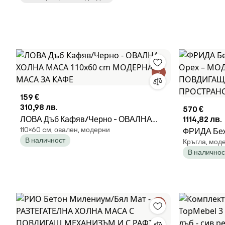
159 €
310,98 лв.
570 €
ЛОВА Дъб Кафяв/Черно - ОВАЛНА
1114,82 лв.
110×60 cм, овален, модерни
ХОЛНА МАСА 110x60 cm МОДЕРНА
ФРИДА Беж
В наличност
Кръгла, моде
МАСА ЗА КАФЕ
Орех – М
В наличнос
ПОВДИГАЩ
ПРОСТРАН