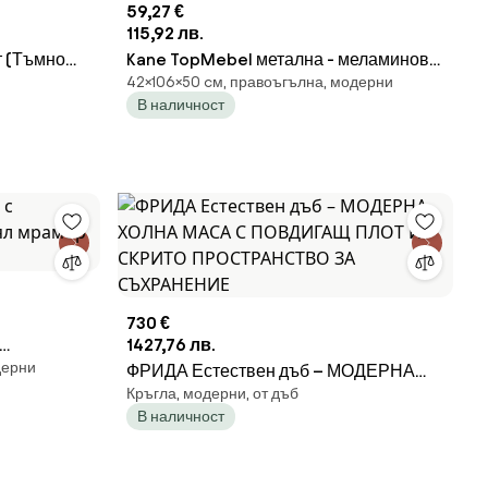
59,27 €
115,92 лв.
 (Тъмно
Kane TopMebel метална - меламинова
42×106×50 cм, правоъгълна, модерни
ОЛНА МАСА
холна маса в цвят бор/дъб
В наличност
 И С РАФТ
106x50x42cm.
730 €
1427,76 лв.
дерни
л мрамор
ФРИДА Естествен дъб – МОДЕРНА
Кръгла, модерни, от дъб
ХОЛНА МАСА С ПОВДИГАЩ ПЛОТ И
В наличност
СКРИТО ПРОСТРАНСТВО ЗА
СЪХРАНЕНИЕ