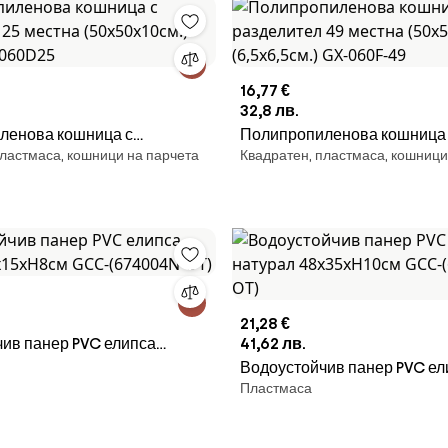
16,77 €
32,8 лв.
ленова кошница с
Полипропиленова кошница
пластмаса, кошници на парчета
Квадратен, пластмаса, кошници
 25 местна (50x50x10cм.)
разделител 49 местна (50x5
X-060D25
(6,5x6,5см.) GX-060F-49
21,28 €
ив панер PVC елипса
41,62 лв.
5x15xH8см GCC-(674004N-
Водоустойчив панер PVC ел
Пластмаса
натурал 48x35xH10см GCC
OT)