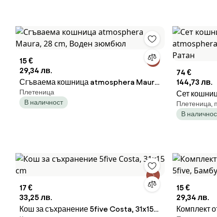
15 €
29,34 лв.
74 €
Сгъваема кошница atmosphera Maura,
144,73 лв.
Плетеница
28 cm, Воден зюмбюл
Сет кошниц
В наличност
Плетеница, 
atmosphera Rosy, L.33
В наличнос
Ратан
17 €
15 €
33,25 лв.
29,34 лв.
Кош за съхранение 5five Costa, 31x15
Комплект о