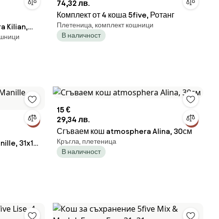
74,32 лв.
Комплект от 4 коша 5five, Ротанг
Плетеница, комплект кошници
 Kilian,
В наличност
ошници
15 €
29,34 лв.
Сгъваем кош atmosphera Alina, 30см
Кръгла, плетеница
ille, 31x15
В наличност