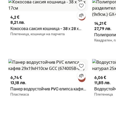
4,2 €
8,21 лв.
14,21 €
Кокосова саксия кошница - 38 х 28 х
27,79 лв.
Плетеница, кошници на парчета
17см
Полипропи
Квадратен, 
разделител
(9x9см.) G
6,74 €
6,06 €
13,18 лв.
11,85 лв.
Панер водоустойчив PVC елипса кафяв
Водоустойч
Пластмаса
Плетеница
29x19xH10см GCC (674005B-OT)
натурал 2
OT)