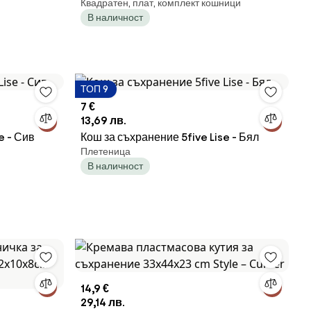
Квадратен, плат, комплект кошници
ежови
5five, Полиестер, Бежови
В наличност
ТОП 9
7 €
13,69 лв.
e - Сив
Кош за съхранение 5five Lise - Бял
Плетеница
В наличност
14,9 €
29,14 лв.