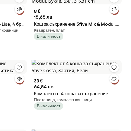
8 €
15,65 лв.
Lise, 4 бр -
Кош за съхранение 5five Mix & Modul,
т кошници
Квадратен, плат
Букле, Бял, 31x31 cm
В наличност
33 €
64,54 лв.
е
Комплект от 4 коша за съхранение
Плетеница, комплект кошници
ръстика
5five Costa, Хартия, Бели
В наличност