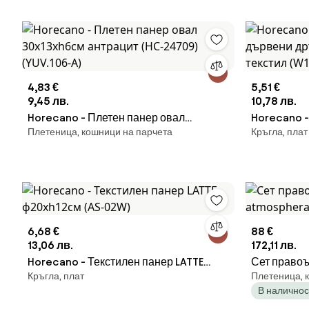
4,83 €
5,51 €
9,45 лв.
10,78 лв.
Horecano - Плетен панер овал
Horecano -
Плетеница, кошници на парчета
Кръгла, плат
30x13xh6см антрацит (HC-24709)
дървени др
(YUV.106-A)
текстил (W
6,68 €
88 €
13,06 лв.
172,11 лв.
Horecano - Текстилен панер LATTE
Сет правоъ
Кръгла, плат
Плетеница, 
ф20xh12см (AS-02W)
atmosphera 
В наличнос