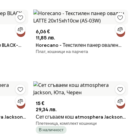
6,06 €
11,85 лв.
р BLACK-
Horecano - Текстилен панер овален
Плат, кошници на парчета
LATTE 20x15xh10см (AS-03W)
15 €
29,34 лв.
a Jackson,
Сет сгъваем кош atmosphera Jackson,
Плетеница, комплект кошници
Юта, Черен
В наличност