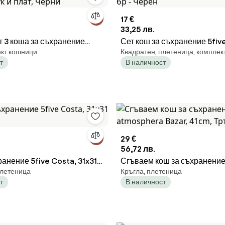
17 €
33,25 лв.
т 3 коша за съхранение
Сет кош за съхранение 5five 
ект кошници
Квадратен, плетеница, комплек
ук и плат, Черни
Черен
т
В наличност
29 €
56,72 лв.
ранение 5five Costa, 31x31
Сгъваем кош за съхранени
плетеница
Кръгла, плетеница
atmosphera Bazar, 41cm, Т
т
В наличност