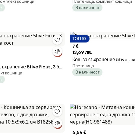
комплект кошници
Плетеница, комплект кошници
бук, Естествен
5five Tresse, PE, Високи, Б
т
В наличност
ТОП 10
7 €
13,69 лв.
Кош за съхранение 5five Lis
Плетеница
съхранение 5five Ficus, 3 бр
В наличност
ект кошници
кост
т
6,54 €