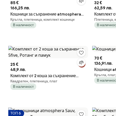
85 €
32 €
166,25 лв.
62,59 лв.
Кошници за съхранение atmosphera
Комплект о
Кръгла, плетеница, комплект кошници
Плетеница, 
Wonj, 3 бр
5five Lise,
В наличност
В наличнос
70 €
136,91 лв.
25 €
48,9 лв.
Кошници at
Кръгла, плат
Комплект от 2 коша за съхранение
В наличнос
Квадратен, плетеница, плат
5five, Ротанг и памук
В наличност
ТОП 6