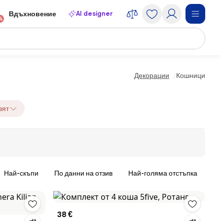
AI designer
Вдъхновение
4
Декорации
Кошници
вят
Най-скъпи
По данни на отзив
Най-голяма отстъпка
38 €