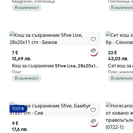
Квадратен, плетеница
Плетеница, 
cm
5five, Бам
В наличност
В наличнос
7 €
22 €
13,69 лв.
43,03 лв.
Кош за съхранение 5five Lise, 28x20x11
Сет кош за 
Плат
Плат, компл
cm - Бежов
- Слонова 
В наличност
В наличнос
ТОП 8
9 €
17,6 лв.