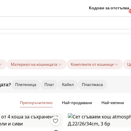
Кодове за отстъпка
1
Материал на кошницата
Комплекти от кошници
Ц
цата?
Плетеница
Плат
Кабел
Пластмаса
Препоръчително
Най-продавани
Най-евтини