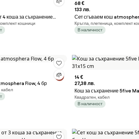
68 €
133 лв.
т 4 коша за съхранение
Сет сгъваем кош atmosphera
комплект кошници
Кръгла, плетеница, комплект к
 Бели и сиви
Д.22/26/34cm, 3 бр
т
В наличност
14 €
mosphera Flow, 4 бр
27,38 лв.
, кабел
Кош за съхранение 5five Man
т
Квадратен, кабел
cm
В наличност