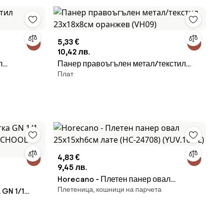
5,33 €
10,42 лв.
л
Панер правоъгълен метал/текстил
Плат
23x18x8см оранжев (VH09)
4,83 €
9,45 лв.
Horecano - Плетен панер овал
Плетеница, кошници на парчета
 GN 1/1
25x15xh6см лате (HC-24708) (YUV.107-
SCHOOL
L)