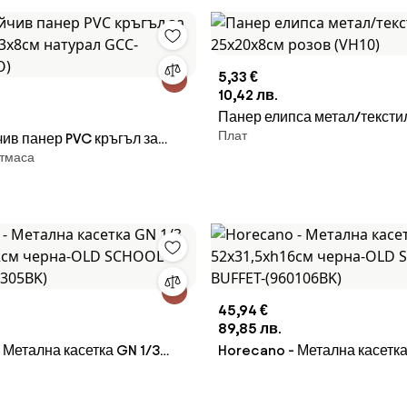
5,33 €
10,42 лв.
Панер елипса метал/тексти
Плат
ив панер PVC кръгъл за
25x20x8см розов (VH10)
стмаса
23x8см натурал GCC-
RO)
45,94 €
89,85 лв.
 Метална касетка GN 1/3
Horecano - Метална касетка
12см черна-OLD SCHOOL
52x31,5xh16см черна-OLD 
0305BK)
BUFFET-(960106BK)