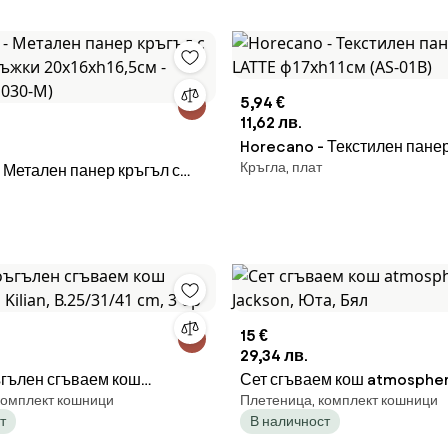
5,94 €
11,62 лв.
Horecano - Текстилен пане
Кръгла, плат
 Метален панер кръгъл с
LATTE ф17xh11см (AS-01B)
ъжки 20x16xh16,5см -
1030-M)
15 €
29,34 лв.
гълен сгъваем кош
Сет сгъваем кош atmospher
комплект кошници
Плетеница, комплект кошници
Kilian, В.25/31/41 cm, 3 бр
Юта, Бял
т
В наличност