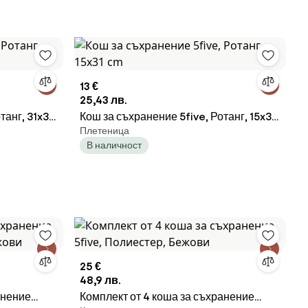
13 €
25,43 лв.
танг, 31x31
Кош за съхранение 5five, Ротанг, 15x31
Плетеница
cm
В наличност
25 €
48,9 лв.
анение
Комплект от 4 коша за съхранение