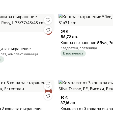
29 €
56,72 лв.
Кош за съхранение 5five, Ро
Квадратен, плетеница
и за съхранение
cm
В наличност
плат, комплект кошници
/37/43/48 cm,
т
19 €
37,16 лв.
т 3 коша за съхранение
Комплект от 3 коша за съхр