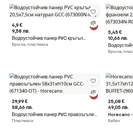
4,9 €
9,58 лв.
5,45 €
Водоустойчив панер PVC кръгъл
10,66 лв.
Кръгла, пластмаса
20,5x7,5см натурал GCC-(673000N-
Водоустойч
Кръгла, пла
RO)
франзели 
(673034N-
29,99 €
25,08 €
58,66 лв.
49,05 лв.
Водоустойчив панер PVC правоъгълен
Horecano -
Пластмаса
Кабел
58x31xН10см GCC-(671340-OT) -
31,5x17xh
Horecano
BUFFET-(96