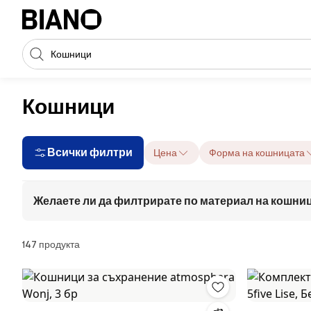
Пропускане към съдържанието
Търсене
Пропускане към футъра
Кошници
Всички филтри
Цена
Форма на кошницата
Желаете ли да филтрирате по материал на кошни
Продукти
147 продукта