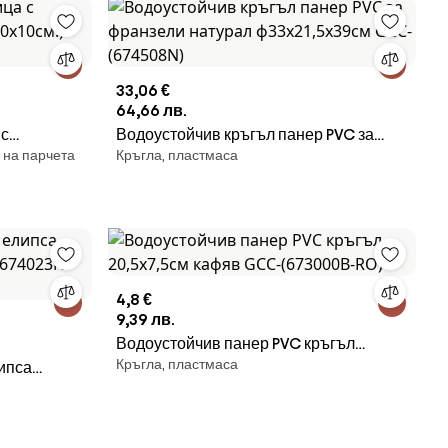
33,06 €
64,66 лв.
 с
Водоустойчив кръгъл панер PVC за
 на парчета
Кръгла, пластмаса
0x10cм.)
франзели натурал ф33x21,5x39см
GCC-(674508N)
4,8 €
9,39 лв.
Водоустойчив панер PVC кръгъл
Кръгла, пластмаса
ипса
20,5x7,5см кафяв GCC-(673000B-RO)
-(674023N-