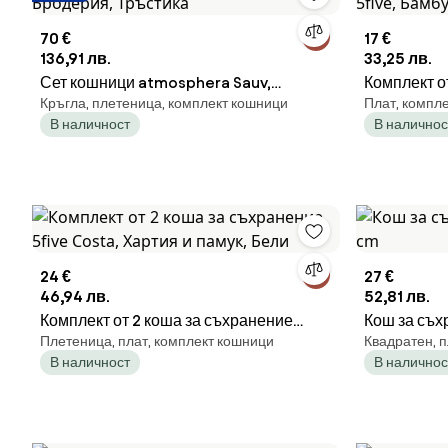
70 €
17 €
136,91 лв.
33,25 лв.
Сет кошници atmosphera Sauv,
Комплект о
Кръгла, плетеница, комплект кошници
Плат, компл
Бродерия, Тръстика
5five, Бамб
В наличност
В наличнос
24 €
27 €
46,94 лв.
52,81 лв.
Комплект от 2 коша за съхранение
Кош за съх
Плетеница, плат, комплект кошници
Квадратен, 
5five Costa, Хартия и памук, Бели
cm
В наличност
В наличнос