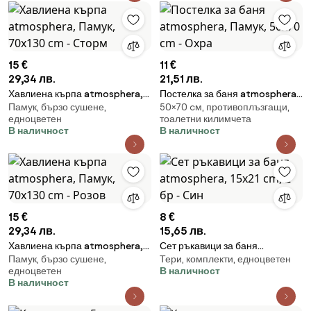
15 €
11 €
29,34 лв.
21,51 лв.
Хавлиена кърпа atmosphera,
Постелка за баня atmosphera,
Памук, бързо сушене,
50×70 cм, противоплъзгащи,
Памук, 70x130 cm - Сторм
Памук, 50x70 cm - Охра
едноцветен
тоалетни килимчета
В наличност
В наличност
15 €
8 €
29,34 лв.
15,65 лв.
Хавлиена кърпа atmosphera,
Сет ръкавици за баня
Памук, бързо сушене,
Тери, комплекти, едноцветен
Памук, 70x130 cm - Розов
atmosphera, 15x21 cm, 2 бр -
едноцветен
В наличност
Син
В наличност