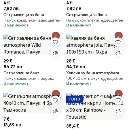
4 €
4 €
7,82 лв.
7,82 лв.
Сет ръкавици за баня
Сет ръкавици за баня
Памук, комплекти, едноцветен
Памук, комплекти, едноцветен
atmosphera, Памук, 15x21 cm, 2
atmosphera, Памук, 15x21 cm, 2
В наличност
В наличност
бр - Охра
бр - Тъмносин
29 €
28 €
56,72 лв.
54,76 лв.
Сет хавлии за баня
Хавлия за баня atmosphera
Памук, комплекти, природа
100×150 cм, памук, едноцветен
atmosphera Wild Romance,
Joia, Памук, 100x150 cm - Охра
В наличност
В наличност
Памук
ТОП 3
7 €
13,69 лв.
35,4 €