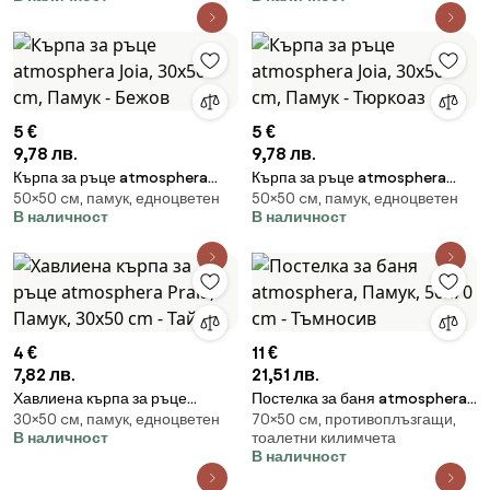
5 €
5 €
9,78 лв.
9,78 лв.
Кърпа за ръце atmosphera
Кърпа за ръце atmosphera
50×50 cм, памук, едноцветен
50×50 cм, памук, едноцветен
Joia, 30x50 cm, Памук - Бежов
Joia, 30x50 cm, Памук -
В наличност
В наличност
Тюркоаз
4 €
11 €
7,82 лв.
21,51 лв.
Хавлиена кърпа за ръце
Постелка за баня atmosphera,
30×50 cм, памук, едноцветен
70×50 cм, противоплъзгащи,
atmosphera Praia, Памук,
Памук, 50x70 cm - Тъмносив
В наличност
тоалетни килимчета
30x50 cm - Тайпе
В наличност