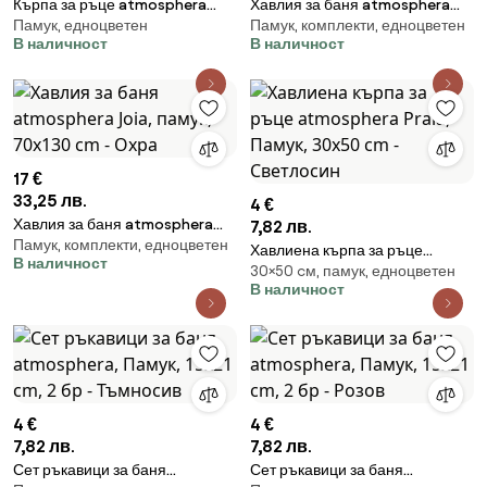
Кърпа за ръце atmosphera
Хавлия за баня atmosphera
Памук, едноцветен
Памук, комплекти, едноцветен
Joia, 50x90 cm, Памук - Розов
Joia, памук, 70x130 cm -
В наличност
В наличност
Тюркоаз
17 €
33,25 лв.
4 €
Хавлия за баня atmosphera
7,82 лв.
Памук, комплекти, едноцветен
Joia, памук, 70x130 cm - Охра
Хавлиена кърпа за ръце
В наличност
30×50 cм, памук, едноцветен
atmosphera Praia, Памук,
В наличност
30x50 cm - Светлосин
4 €
4 €
7,82 лв.
7,82 лв.
Сет ръкавици за баня
Сет ръкавици за баня