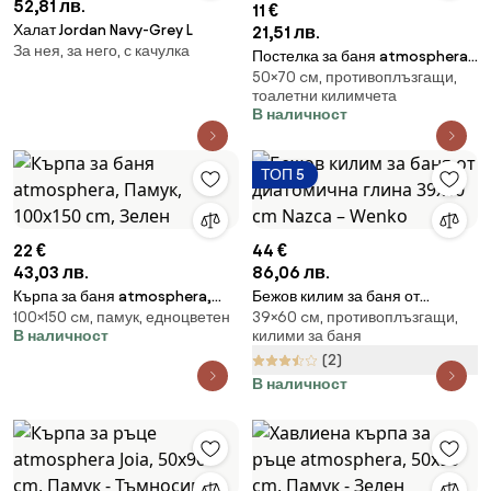
52,81 лв.
11 €
Халат Jordan Navy-Grey L
21,51 лв.
За нея, за него, с качулка
Постелка за баня atmosphera,
50×70 cм, противоплъзгащи,
Памук, 50x70 cm - Целадон
тоалетни килимчета
В наличност
ТОП 5
22 €
44 €
43,03 лв.
86,06 лв.
Кърпа за баня atmosphera,
Бежов килим за баня от
100×150 cм, памук, едноцветен
39×60 cм, противоплъзгащи,
Памук, 100x150 cm, Зелен
диатомична глина 39x60 cm
В наличност
килими за баня
Nazca – Wenko
(2)
В наличност