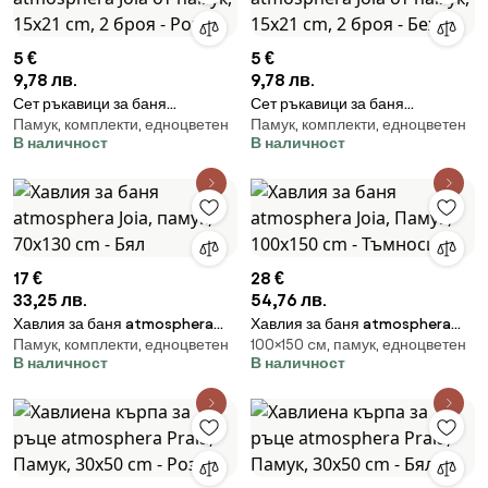
5 €
5 €
9,78 лв.
9,78 лв.
Сет ръкавици за баня
Сет ръкавици за баня
Памук, комплекти, едноцветен
Памук, комплекти, едноцветен
atmosphera Joia от памук, 15x21
atmosphera Joia от памук, 15x21
В наличност
В наличност
cm, 2 броя - Розов
cm, 2 броя - Бежов
17 €
28 €
33,25 лв.
54,76 лв.
Хавлия за баня atmosphera
Хавлия за баня atmosphera
Памук, комплекти, едноцветен
100×150 cм, памук, едноцветен
Joia, памук, 70x130 cm - Бял
Joia, Памук, 100x150 cm -
В наличност
В наличност
Тъмносив