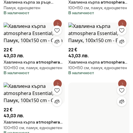
Хавлиена кърпа за ръце
Хавлиена кърпа atmosphera
Памук, едноцветен
100×150 cм, памук, едноцветен
atmosphera, 50x90 cm, Памук
Essential, Памук, 100x150 cm -
В наличност
В наличност
- Целадон
Розов
22 €
22 €
43,03 лв.
43,03 лв.
Хавлиена кърпа atmosphera
Хавлиена кърпа atmosphera
100×150 cм, памук, едноцветен
100×150 cм, памук, едноцветен
Essential, Памук, 100x150 cm -
Essential, Памук, 100x150 cm -
В наличност
В наличност
Охра
Бял
22 €
15 €
43,03 лв.
29,34 лв.
Хавлиена кърпа atmosphera
Хавлиена кърпа atmosphera,
100×150 cм, памук, едноцветен
Памук, бързо сушене,
Essential, Памук, 100x150 cm -
Памук, 70x130 cm - Кафяв
В наличност
едноцветен