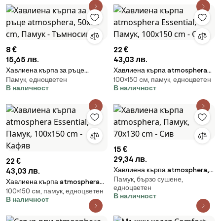
8 €
22 €
15,65 лв.
43,03 лв.
Хавлиена кърпа за ръце
Хавлиена кърпа atmosphera
Памук, едноцветен
100×150 cм, памук, едноцветен
atmosphera, 50x90 cm, Памук
Essential, Памук, 100x150 cm -
В наличност
В наличност
- Тъмносин
Син
15 €
29,34 лв.
22 €
Хавлиена кърпа atmosphera,
43,03 лв.
Памук, бързо сушене,
Памук, 70x130 cm - Сив
Хавлиена кърпа atmosphera
едноцветен
100×150 cм, памук, едноцветен
Essential, Памук, 100x150 cm -
В наличност
В наличност
Кафяв