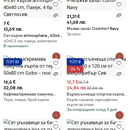
21,31 €
41,68 лв.
7 €
Мъжки халат Comfort Navy
13,69 лв.
За него
Сет кърпи atmosphera , 40x40
40×0,3 cм, памук, комплекти
cm, Памук, 4 бр - Светлосив
В наличност
ТОП 10
ТОП 8
-24 %
16,4 €
12,7 €
16,7 €
32,08 лв.
24,84 лв.
32,66 лв.
Кафява/кремава памучна
Бързосъхнеща спортна кърпа
Тери, памук, брой кърпи
Бързо сушене, едноцветен,
кърпа от тери 50x80 cm Gobo
60 x 120 см от микрофибър Сив
кърпи за плаж
– noo.ma
За изпращане след 3 дни