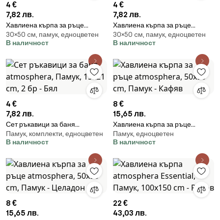
4 €
4 €
7,82 лв.
7,82 лв.
Хавлиена кърпа за ръце
Хавлиена кърпа за ръце
30×50 cм, памук, едноцветен
30×50 cм, памук, едноцветен
atmosphera Praia, Памук,
atmosphera Praia, Памук,
В наличност
В наличност
30x50 cm - Розов
30x50 cm - Бял
4 €
8 €
7,82 лв.
15,65 лв.
Сет ръкавици за баня
Хавлиена кърпа за ръце
Памук, комплекти, едноцветен
Памук, едноцветен
atmosphera, Памук, 15x21 cm, 2
atmosphera, 50x90 cm, Памук
В наличност
В наличност
бр - Бял
- Кафяв
8 €
22 €
15,65 лв.
43,03 лв.