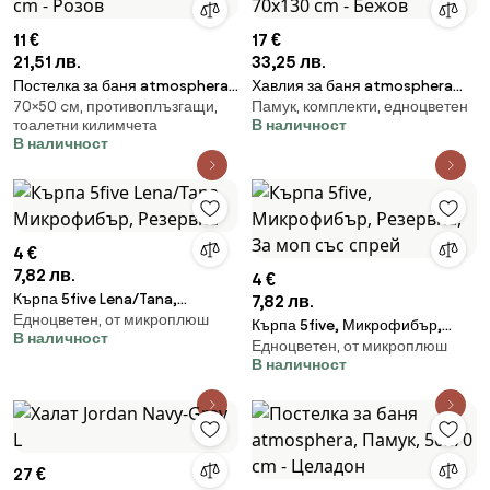
11 €
17 €
21,51 лв.
33,25 лв.
Постелка за баня atmosphera,
Хавлия за баня atmosphera
70×50 cм, противоплъзгащи,
Памук, комплекти, едноцветен
Памук, 50x70 cm - Розов
Joia, памук, 70x130 cm - Бежов
тоалетни килимчета
В наличност
В наличност
4 €
7,82 лв.
4 €
Кърпа 5five Lena/Tana,
7,82 лв.
Едноцветен, от микроплюш
Микрофибър, Резервна
Кърпа 5five, Микрофибър,
В наличност
Едноцветен, от микроплюш
Резервна, За моп със спрей
В наличност
27 €