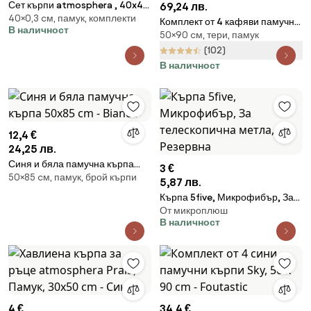
Сет кърпи atmosphera , 40x40
69,24 лв.
40×0,3 cм, памук, комплекти
cm, Памук, 4 бр - Тъмносив
Комплект от 4 кафяви памучни
В наличност
50×90 cм, тери, памук
кърпи Home, 50 x 90 cm
Rainbow - Foutastic
(102)
В наличност
12,4 €
24,25 лв.
Синя и бяла памучна кърпа
3 €
50×85 cм, памук, брой кърпи
50x85 cm - Bianca
5,87 лв.
Кърпа 5five, Микрофибър, За
От микроплюш
телескопична метла, Резервна
В наличност
4 €
34,4 €