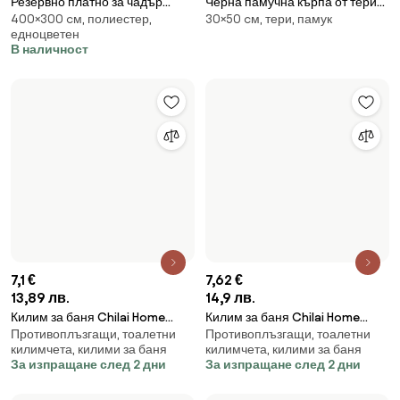
13,89 лв.
14,9 лв.
Килим за баня Chilai Home
Килим за баня Chilai Home
Противоплъзгащи, тоалетни
Противоплъзгащи, тоалетни
359CHL1237, 40х60 см, 100%
359CHL1744, 40х60 см, 100%
килимчета, килими за баня
килимчета, килими за баня
антиалергични нишки от
антиалергични нишки от
За изпращане след 2 дни
За изпращане след 2 дни
полиамид, Многоцветен
полиамид, Черен
5 €
9,78 лв.
5 €
Кърпа за ръце atmosphera
9,78 лв.
50×50 cм, памук, едноцветен
Joia, 30x50 cm, Памук - Бял
Сет ръкавици за баня
В наличност
Памук, комплекти, едноцветен
atmosphera Joia от памук, 15x21
В наличност
cm, 2 броя - Тъмносив
11 €
11 €