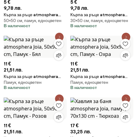
5 €
5 €
9,78 лв.
9,78 лв.
Кърпа за ръце atmosphera
Кърпа за ръце atmosphera
50×50 cм, памук, едноцветен
30×50 cм, памук, едноцветен
Joia, 30x50 cm, Памук - Розов
Joia, 30x50 cm, Памук - Охра
В наличност
В наличност
11 €
11 €
21,51 лв.
21,51 лв.
Кърпа за ръце atmosphera
Кърпа за ръце atmosphera
Памук, едноцветен
Памук, едноцветен
Joia, 50x90 cm, Памук - Бял
Joia, 50x90 cm, Памук - Охра
В наличност
В наличност
11 €
17 €
21,51 лв.
33,25 лв.