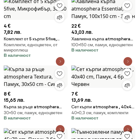
4 €
22 €
7,82 лв.
43,03 лв.
Комплект от 5 кърпи 5five,
Хавлиена кърпа atmosphera
Комплекти, едноцветен, от
100×150 cм, памук, едноцветен
Микрофибър, 30x30 cm
Essential, Памук, 100x150 cm -
микроплюш
В наличност
Зелен
В наличност
8 €
7 €
15,65 лв.
13,69 лв.
Кърпа за ръце atmosphera
Сет кърпи atmosphera , 40x40
30×50 cм, памук, едноцветен
40×0,3 cм, памук, комплекти
Textura, Памук, 30x50 cm -
cm, Памук, 4 бр - Червен
В наличност
В наличност
Син