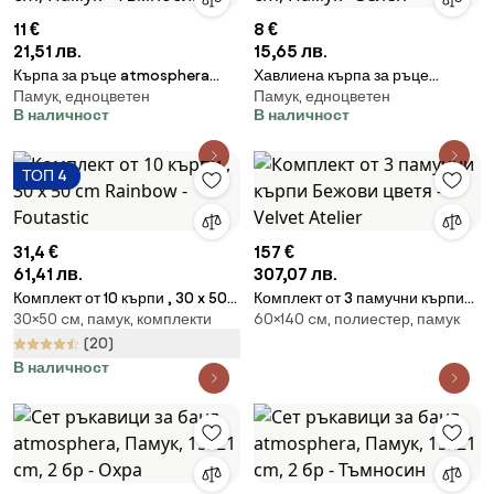
11 €
8 €
21,51 лв.
15,65 лв.
Кърпа за ръце atmosphera
Хавлиена кърпа за ръце
Памук, едноцветен
Памук, едноцветен
Joia, 50x90 cm, Памук -
atmosphera, 50x90 cm, Памук
В наличност
В наличност
Тъмносив
- Зелен
ТОП 4
31,4 €
157 €
61,41 лв.
307,07 лв.
Комплект от 10 кърпи , 30 x 50
Комплект от 3 памучни кърпи
30×50 cм, памук, комплекти
60×140 cм, полиестер, памук
cm Rainbow - Foutastic
Бежови цветя - Velvet Atelier
(20)
В наличност