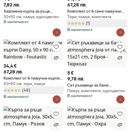
7,82 лв.
67,28 лв.
Хавлиена кърпа за ръце
Комплект от 4 сини памучни
30×50 cм, памук, едноцветен
Тери, памук, комплекти
atmosphera Praia, Памук,
кърпи Sky, 50 x 90 cm -
В наличност
30x50 cm - Син
Foutastic
(1)
В наличност
34,4 €
67,28 лв.
5 €
Комплект от 4 памучни кърпи
9,78 лв.
50×90 cм, тери, памук
Daisy, 50 x 90 cm Rainbow -
Сет ръкавици за баня
Foutastic
(48)
Памук, комплекти, едноцветен
atmosphera Joia от памук, 15x21
В наличност
В наличност
cm, 2 броя - Тюркоаз