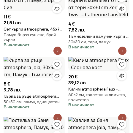
11 €
21,51 лв.
4 €
Сет кърпи atmosphera, 45x70
7,82 лв.
Памук, бързо сушене, брой
cm, Памук, 3 бр - Сив
Тъмнозелени памучни кърпи в
кърпи
30×30 cм, тери, памук
комплект от 2 бр. от тери 30x30
В наличност
В наличност
cm Zero Twist – Catherine
Lansfield
20 €
39,12 лв.
5 €
Килим atmosphera Faux -
9,78 лв.
60×2 cм, тоалетни килимчета,
Слонова кост
Кърпа за ръце atmosphera
полиестер
50×50 cм, памук, едноцветен
Joia, 30x50 cm, Памук -
В наличност
В наличност
Тъмносив