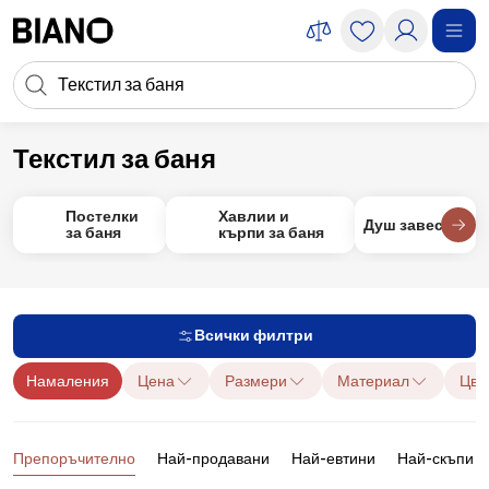
Пропускане към съдържанието
Търсене
Пропускане към футъра
Текстил за баня
Текстил
Текстил за баня
Постелки
Хавлии и
Душ завеси
за баня
кърпи за баня
Всички филтри
Намаления
Цена
Размери
Материал
Цвя
Продукти
Препоръчително
Най-продавани
Най-евтини
Най-скъпи