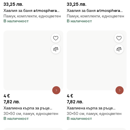
Памук, комплекти, едноцветен
atmosphera, Памук, 15x21 cm, 2
В наличност
бр - Сторм
4 €
7,82 лв.
Сет ръкавици за баня
Памук, комплекти, едноцветен
atmosphera, Памук, 15x21 cm, 2
В наличност
бр - Светлосин
4 €
8 €
7,82 лв.
15,65 лв.