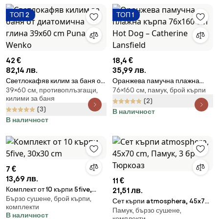
ТОП 2
ТОП 1
42 €
18,4 €
82,14 лв.
35,99 лв.
Светлокафяв килим за баня от
Оранжева памучна плажна
39×60 cм, противоплъзгащи,
76×160 cм, памук, брой кърпи
диатомична глина 39x60 cm
кърпа 76x160 cm Hot Dog –
килими за баня
Puna – Wenko
Catherine Lansfield
(2)
(3)
В наличност
В наличност
7 €
13,69 лв.
11 €
Комплект от 10 кърпи 5five,
21,51 лв.
Бързо сушене, брой кърпи,
30x30 cm
Сет кърпи atmosphera, 45x70
комплекти
Памук, бързо сушене,
cm, Памук, 3 бр - Тюркоаз
В наличност
комплекти