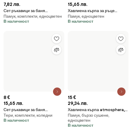
11 €
6 €
21,51 лв.
11,73 лв.
Сет кърпи atmosphera, 45x70
Комплект от 5 кърпи 5five,
Памук, бързо сушене, брой
Комплекти, едноцветен, от
cm, Памук, 3 бр - Охра
Микрофибър, 38x38 cm
кърпи
микроплюш
В наличност
В наличност
ТОП 9
-24 %