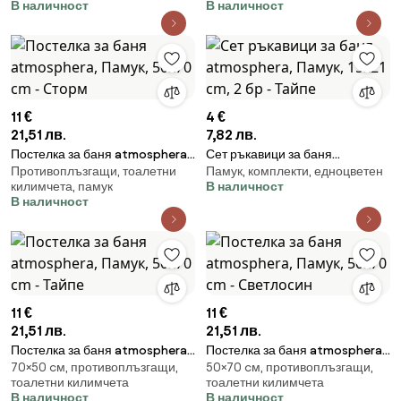
В наличност
В наличност
11 €
4 €
21,51 лв.
7,82 лв.
Постелка за баня atmosphera,
Сет ръкавици за баня
Противоплъзгащи, тоалетни
Памук, комплекти, едноцветен
Памук, 50x70 cm - Сторм
atmosphera, Памук, 15x21 cm, 2
килимчета, памук
В наличност
бр - Тайпе
В наличност
11 €
11 €
21,51 лв.
21,51 лв.
Постелка за баня atmosphera,
Постелка за баня atmosphera,
70×50 cм, противоплъзгащи,
50×70 cм, противоплъзгащи,
Памук, 50x70 cm - Тайпе
Памук, 50x70 cm - Светлосин
тоалетни килимчета
тоалетни килимчета
В наличност
В наличност