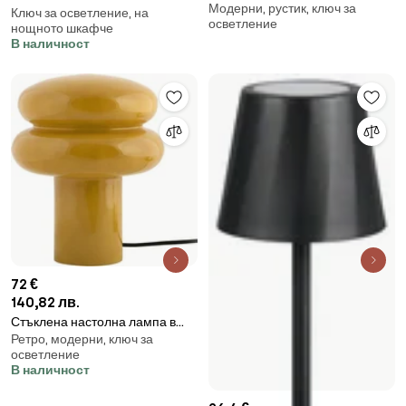
Модерни, рустик, ключ за
настолна лампа с текстилен
Ключ за осветление, на
(височина 35 cm) Aente –
осветление
абажур (височина 32 cm) Irvin –
нощното шкафче
Leitmotiv
В наличност
Yes Everyday
72 €
140,82 лв.
Стъклена настолна лампа в
Ретро, модерни, ключ за
цвят жълта охра (височина 24
осветление
cm) Incesante – Leitmotiv
В наличност