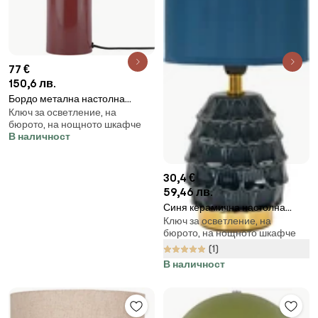
77 €
150,6 лв.
Бордо метална настолна
Ключ за осветление, на
лампа (височина 26 cm)
бюрото, на нощното шкафче
Riqueza Palo – Leitmotiv
В наличност
30,4 €
59,46 лв.
Синя керамична настолна
Ключ за осветление, на
лампа с текстилен абажур
бюрото, на нощното шкафче
(височина 30,5 cm) Pigny –
(1)
Mauro Ferretti
В наличност