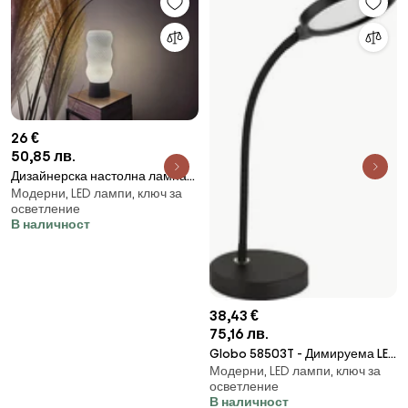
26 €
50,85 лв.
Дизайнерска настолна лампа
Модерни, LED лампи, ключ за
RETEA /модел L050032/
осветление
В наличност
38,43 €
75,16 лв.
Globo 58503T - Димируема LED
Модерни, LED лампи, ключ за
сенсорна настолна лампа
осветление
KALDERON LED/8W/230V черна
В наличност