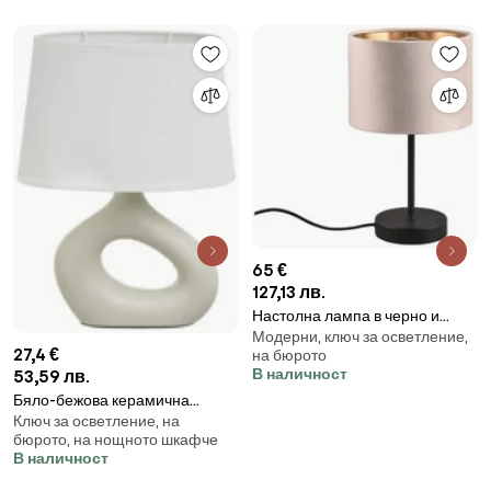
65 €
127,13 лв.
Настолна лампа в черно и
Модерни, ключ за осветление,
бежово (височина 33 cm)
27,4 €
на бюрото
Julieta - Trio
В наличност
53,59 лв.
Бяло-бежова керамична
Ключ за осветление, на
настолна лампа с текстилен
бюрото, на нощното шкафче
абажур (височина 30 cm) –
В наличност
Casa Selección