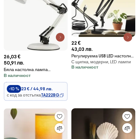
22 €
43,03 лв.
Регулируема USB LED настолна
26,03 €
С щипка, модерни, LED лампи
лампа Izoxis, 3 цвята и 10 нива
50,91 лв.
В наличност
на яркост
Бяла настолна лампа
В наличност
1xE14/25W/230V
-10 %
23 € / 44,98 лв.
с код за отстъпка
TA222BG