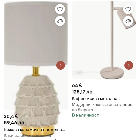
64 €
125,17 лв.
Кафяво-сива метална
Модерни, ключ за осветление,
настолна лампа (височина 43
на бюрото
cm) Gleam – Sollux
В наличност
30,4 €
59,46 лв.
Бежова керамична настолна
Ключ за осветление, на
лампа с текстилен абажур