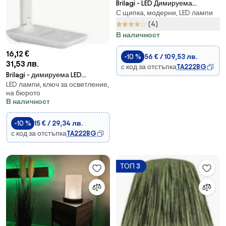
Brilagi - LED Димируема
С щипка, модерни, LED лампи
настолна лампа VARIO
LED/15W/230V 3000-6000K
(4)
черен
В наличност
16,12 €
-10 %
56 € / 109,53 лв.
31,53 лв.
с код за отстъпка
TA222BG
Brilagi - димируема LED
LED лампи, ключ за осветление,
настолна лампа MODO
на бюрото
LED/7W/230V
В наличност
3000/4000/6500K бяла
-10 %
15 € / 29,34 лв.
с код за отстъпка
TA222BG
ТОП 3