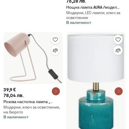
76,28 лв.
Нощна лампа AURA /модел
Модерни, LED лампи, ключ за
L050028/
осветление
В наличност
39,9 €
78,04 лв.
Розова настолна лампа ,
Модерни, ключ за осветление,
височина 30 cm Enchant -
на бюрото
Leitmotiv
В наличност