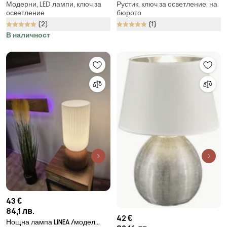
Модерни, LED лампи, ключ за
Рустик, ключ за осветление, на
(височина 25 cm) Holt – House
абажур от хартиен шнур
осветление
бюрото
Nordic
(височина 40 cm) Alev – Opviq
(2)
(1)
lights
В наличност
43 €
84,1 лв.
42 €
Нощна лампа LINEA /модел