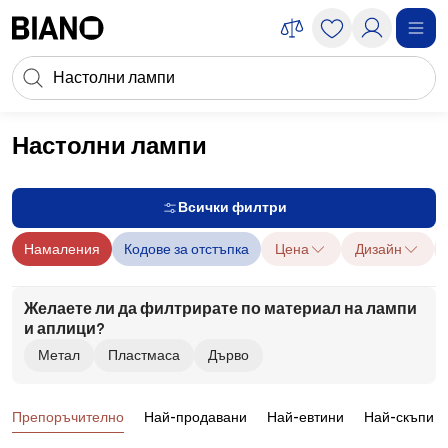
Пропускане към съдържанието
Търсене
Пропускане към футъра
Настолни лампи
Осветителни тела
Настолни лампи
Всички филтри
Намаления
Кодове за отстъпка
Цена
Дизайн
Желаете ли да филтрирате по материал на лампи
и аплици?
Метал
Пластмаса
Дърво
Продукти
Препоръчително
Най-продавани
Най-евтини
Най-скъпи