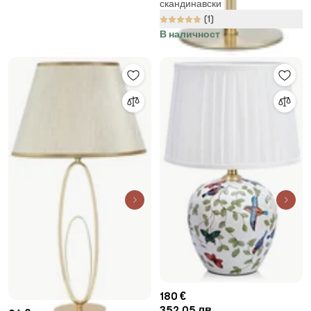
скандинавски
(1)
В наличност
180 €
352,05 лв.