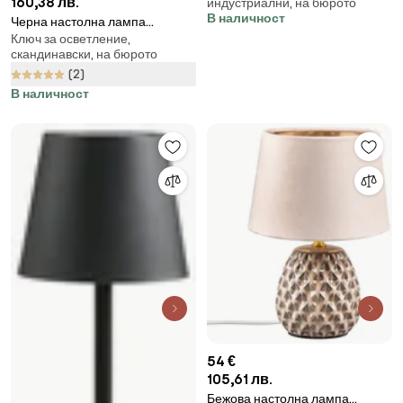
160,38 лв.
индустриални, на бюрото
cm) Oala – Opviq lights
В наличност
Черна настолна лампа
Ключ за осветление,
Таблица Черно House -
скандинавски, на бюрото
Markslöjd
(2)
В наличност
54 €
105,61 лв.
Бежова настолна лампа