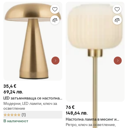
35,4 €
69,24 лв.
LED затъмняваща се настолна
Модерни, LED лампи, ключ за
лампа в златисто с метален
76 €
осветление
абажур (височина 20,5 cm)
148,64 лв.
(1)
Rachel – Leitmotiv
Настолна лампа в месинг и
В наличност
Ретро, ключ за осветление,
бяло Sober - Markslöjd