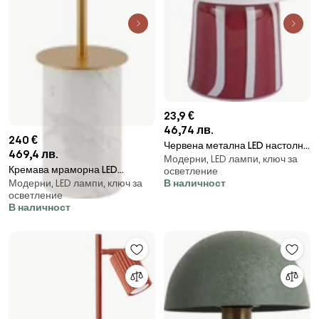
23,9 €
46,74 лв.
240 €
Червена метална LED настолна
469,4 лв.
Модерни, LED лампи, ключ за
лампа (височина 20 cm)
Кремава мраморна LED
осветление
Verano LED – Leitmotiv
Модерни, LED лампи, ключ за
В наличност
затъмняваща се настолна
осветление
лампа с метален абажур
В наличност
(височина 25,5 cm) Asteria
Move Mini – UMAGE