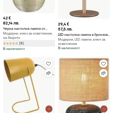
42 €
82,14 лв.
29,4 €
Черна настолна лампа от
57,5 лв.
Модерни, ключ за осветление,
керамика и плат, височина 35
LED настолна лампа в бронзов
на бюрото
cm Luxor - Reality
Модерни, LED лампи, ключ за
цвят с метален абажур
(8)
осветление
(височина 21 cm) Munoz –
В наличност
В наличност
Reality