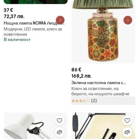
37 €
72,37 лв.
Нощна лампа NORRA /модел
Модерни, LED лампи, ключ за
L050031/
осветление
В наличност
86 €
168,2 лв.
Зелена настолна лампа с
Ключ за осветление, на
абажур от хартиен шнур
бюрото, на нощното шкафче
(височина 38 cm) Alev – Opviq
(2)
lights