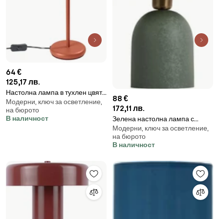
64 €
125,17 лв.
Настолна лампа в тухлен цвят
88 €
Модерни, ключ за осветление,
(височина 43 cm) Gleam –
172,11 лв.
на бюрото
Sollux
В наличност
Зелена настолна лампа с
Модерни, ключ за осветление,
метален абажур (височина 30
на бюрото
cm) Boaz – Leitmotiv
В наличност