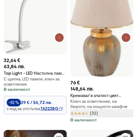
32,64 €
63,84 лв.
Top Light - LED Настолна лампа
С щипка, LED лампи, ключ за
с щипка LED/4,5W/230V бяла
76 €
осветление
148,64 лв.
В наличност
Кремава/ в златист цвят
Ключ за осветление, на
настолна лампа с текстилен
-10 %
29 € / 56,72 лв.
бюрото, на нощното шкафче
абажур (височина 47 cm)
с код за отстъпка
TA222BG
(32)
Yakamoz – Opviq lights
В наличност