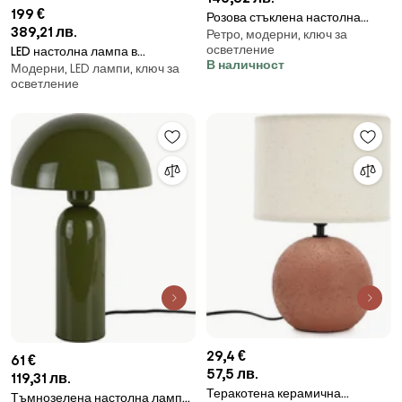
199 €
Розова стъклена настолна
389,21 лв.
Ретро, модерни, ключ за
лампа (височина 24 cm)
осветление
LED настолна лампа в
Incesante – Leitmotiv
В наличност
Модерни, LED лампи, ключ за
естествен цвят (височина 14
осветление
cm) Moon – Gingko
29,4 €
61 €
57,5 лв.
119,31 лв.
Теракотена керамична
Тъмнозелена настолна лампа