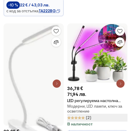
-10 %
22 € / 43,03 лв.
с код за отстъпка
TA222BG
36,78 €
71,94 лв.
LED регулируема настолна
Модерни, LED лампи, ключ за
лампа за растения VITARO
осветление
3xLED/10W/230V черна
(2)
В наличност