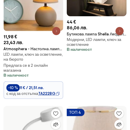
44 €
86,06 лв.
Бутикова лампа Shella /модел
11,98 €
Модерни, LED лампи, ключ за
L050030/
23,43 лв.
осветление
Atmosphera - Настолна лампа
В наличност
LED лампи, ключ за осветление,
TIMÉO 1xE14/60W/230V taupe/
на бюрото
кремав
Предлага се в 2 онлайн
магазинa
В наличност
-10 %
11 € / 21,51 лв.
с код за отстъпка
TA222BG
ТОП 4