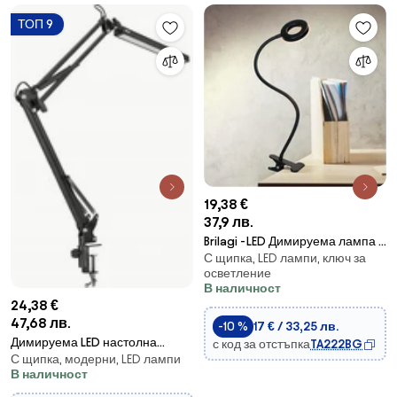
ТОП 9
19,38 €
37,9 лв.
Brilagi -LED Димируема лампа с
С щипка, LED лампи, ключ за
щипка ORBELA LED/8W/5V
осветление
3000/4000/5000K черна
В наличност
24,38 €
47,68 лв.
-10 %
17 € / 33,25 лв.
Димируема LED настолна
с код за отстъпка
TA222BG
С щипка, модерни, LED лампи
лампа с щипка LED/10W/5V
В наличност
3000/4000/6000K черна