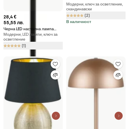
Модерни, ключ за осветление,
(височина 27 cm) Ariana -
скандинавски
Reality
(2)
28,4 €
В наличност
55,55 лв.
Черна LED настолна лампа
Модерни, LED лампи, ключ за
(височина 37 cm) Bradford –
осветление
House Nordic
(1)