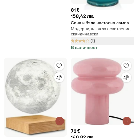
81 €
158,42 лв.
Синя и бяла настолна лампа
Модерни, ключ за осветление,
Cous - Markslöjd
скандинавски
(1)
В наличност
72 €
140,82 лв.