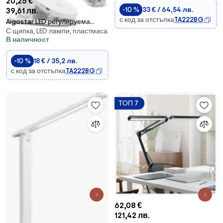
20,25 €
-10 %
33 € / 64,54 лв.
39,61 лв.
с код за отстъпка
TA222BG
Aigostar LED регулируема
С щипка, LED лампи, пластмаса
настолна лампа с клипс, 2,5W,
В наличност
1200mAh, бяла
-10 %
18 € / 35,2 лв.
с код за отстъпка
TA222BG
ТОП 7
62,08 €
121,42 лв.