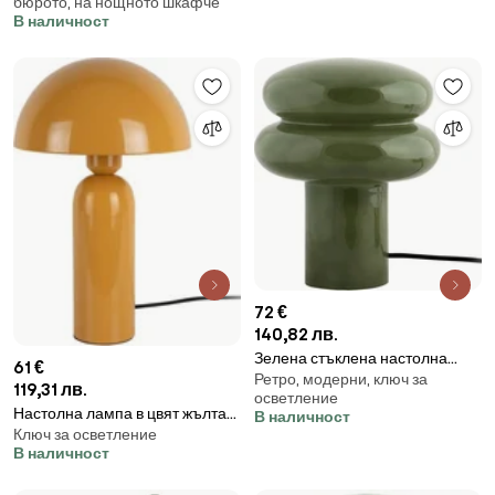
бюрото, на нощното шкафче
(височина 30,5 cm) Pigny –
В наличност
Mauro Ferretti
72 €
140,82 лв.
Зелена стъклена настолна
61 €
Ретро, модерни, ключ за
лампа (височина 24 cm)
119,31 лв.
осветление
Incesante – Leitmotiv
Настолна лампа в цвят жълта
В наличност
Ключ за осветление
охра (височина 35 cm) Aente –
В наличност
Leitmotiv