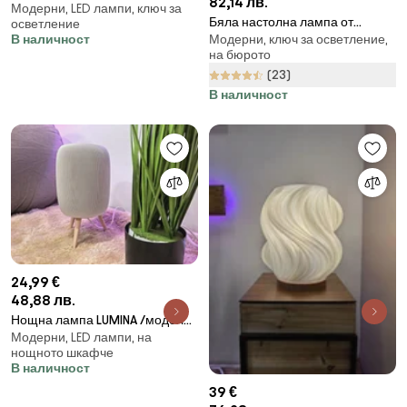
82,14 лв.
Модерни, LED лампи, ключ за
L050029/
Бяла настолна лампа от
осветление
В наличност
Модерни, ключ за осветление,
керамика и плат, височина 35
на бюрото
cm Luxor - Reality
(23)
В наличност
24,99 €
48,88 лв.
Нощна лампа LUMINA /модел
Модерни, LED лампи, на
L050027/
нощното шкафче
В наличност
39 €