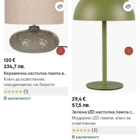
120 €
234,7 лв.
Керамична настолна лампа в
Ключ за осветление,
цвят каки с текстилен абажур
скандинавски, на бюрото
(височина 44 cm) Oldham -
(1)
House Nordic
В наличност
29,4 €
57,5 лв.
Зелена LED настолна лампа с
Модерни, LED лампи, ключ за
метален абажур (височина 21
осветление
cm) Munoz – Reality
(2)
В наличност