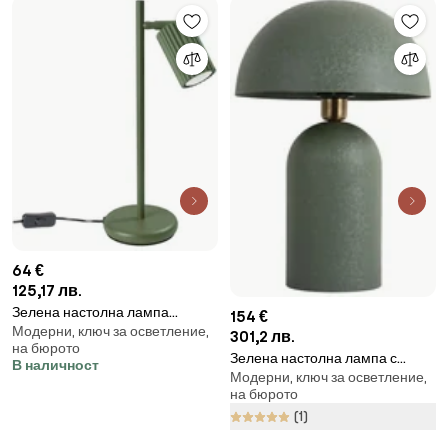
64 €
125,17 лв.
Зелена настолна лампа
154 €
Модерни, ключ за осветление,
(височина 43 cm) Gleam –
301,2 лв.
на бюрото
Sollux
Зелена настолна лампа с
В наличност
Модерни, ключ за осветление,
метален абажур (височина 43
на бюрото
cm) Boaz – Leitmotiv
(1)