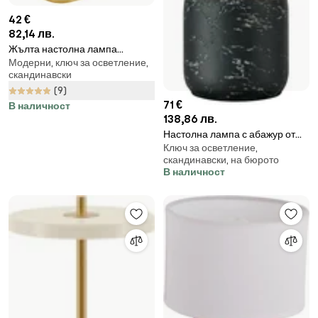
42 €
82,14 лв.
Жълта настолна лампа
Модерни, ключ за осветление,
Enchant - Leitmotiv
скандинавски
(9)
71 €
В наличност
138,86 лв.
Настолна лампа с абажур от
Ключ за осветление,
юта в черен и естествен цвят
скандинавски, на бюрото
(височина 32,5 cm) Montagna -
В наличност
Markslöjd