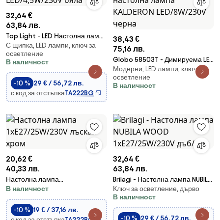
32,64 €
63,84 лв.
Top Light - LED Настолна лампа
38,43 €
С щипка, LED лампи, ключ за
с щипка LED/4,5W/230V бяла
75,16 лв.
осветление
Globo 58503T - Димируема LED
В наличност
Модерни, LED лампи, ключ за
сенсорна настолна лампа
осветление
KALDERON LED/8W/230V черна
-10 %
29 € / 56,72 лв.
В наличност
с код за отстъпка
TA222BG
20,62 €
32,64 €
40,33 лв.
63,84 лв.
Настолна лампа
Brilagi - Настолна лампа NUBILA
В наличност
Ключ за осветление, дърво
1xE27/25W/230V лъскав хром
WOOD 1xE27/25W/230V дъб/
В наличност
сив
-10 %
19 € / 37,16 лв.
-10 %
29 € / 56,72 лв.
с код за отстъпка
TA222BG