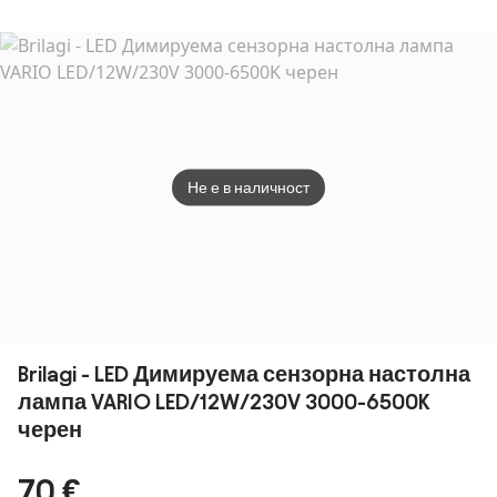
OFFICE
OFFICE
настолна
LED/
1xE27/60W/230V
1xE27/60W/230V
лампа с
3000
месинг/бяла
месинг/зелен
безжично
черн
зареждане QI
IDEAL
8,5W/230V
Не е в наличност
Brilagi - LED Димируема сензорна настолна
лампа VARIO LED/12W/230V 3000-6500K
черен
70 €