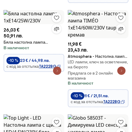
26,03 €
50,91 лв.
Бяла настолна лампа
11,98 €
В наличност
1xE14/25W/230V
23,43 лв.
Atmosphera - Настолна лампа
-10 %
23 € / 44,98 лв.
LED лампи, ключ за осветление,
TIMÉO 1xE14/60W/230V taupe/
с код за отстъпка
TA222BG
на бюрото
кремав
Предлага се в 2 онлайн
магазинa
В наличност
-10 %
11 € / 21,51 лв.
с код за отстъпка
TA222BG