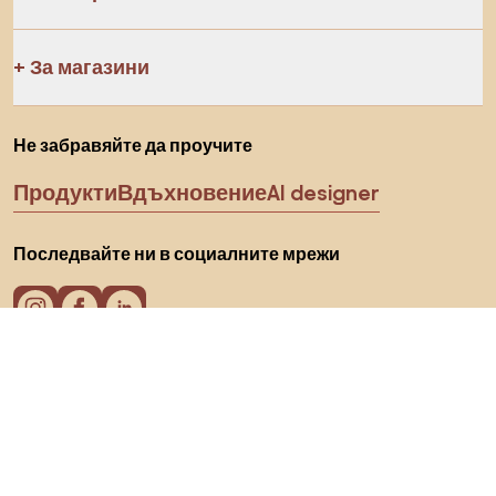
За магазини
Не забравяйте да проучите
Продукти
Вдъхновение
AI designer
Последвайте ни в социалните мрежи
Бисквитки
Политика за поверителност
Условия за използване
Изберете държава
© 2026 Biano s.r.o.