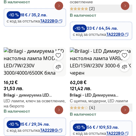
В наличност
осветление
1200mAh, бяла
3xLED/10W/230V черна
(2)
-10 %
18 € / 35,2 лв.
В наличност
с код за отстъпка
TA222BG
-10 %
33 € / 64,54 лв.
с код за отстъпка
TA222BG
16,12 €
62,08 €
31,53 лв.
121,42 лв.
Brilagi - димируема LED
Brilagi - LED Димируема
LED лампи, ключ за осветление,
С щипка, модерни, LED лампи
настолна лампа MODO
настолна лампа VARIO
на бюрото
LED/7W/230V
LED/15W/230V 3000-6000K
(4)
В наличност
3000/4000/6500K бяла
черен
В наличност
-10 %
15 € / 29,34 лв.
-10 %
56 € / 109,53 лв.
с код за отстъпка
TA222BG
с код за отстъпка
TA222BG