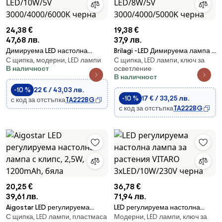
24,38 €
19,38 €
47,68 лв.
37,9 лв.
Димируема LED настолна
Brilagi -LED Димируема лампа с
С щипка, модерни, LED лампи
С щипка, LED лампи, ключ за
лампа с щипка LED/10W/5V
щипка ORBELA LED/8W/5V
В наличност
осветление
3000/4000/6000K черна
3000/4000/5000K черна
В наличност
-10 %
22 € / 43,03 лв.
-10 %
17 € / 33,25 лв.
с код за отстъпка
TA222BG
с код за отстъпка
TA222BG
20,25 €
36,78 €
39,61 лв.
71,94 лв.
Aigostar LED регулируема
LED регулируема настолна
С щипка, LED лампи, пластмаса
Модерни, LED лампи, ключ за
настолна лампа с клипс, 2,5W,
лампа за растения VITARO