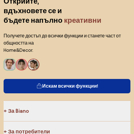
Открийте,
вдъхновете се и
бъдете напълно
креативни
Получете достъп до всички функции и станете част от
общността на
Home&Decor.
Искам всички функции!
За Biano
За потребители