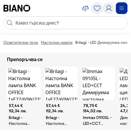
Пропускане към съдържанието
Търсене
Пропускане към футъра
Осветителни тела
Настолни лампи
Brilagi - LED Димируема се
Препоръчва се
57,44 €
57,44 €
78,75 €
24,38
112,34 лв.
112,34 лв.
154,02 лв.
47,68
Brilagi -
Brilagi -
Immax 09105L -
Дими
Настолна
Настолна
LED+CCT
наст
лампа BANK
лампа BANK
Димируема
ламп