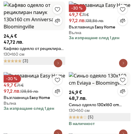
-30 %
49,7 €
71 €
97,2 лв.
138,86 лв.
Възглавница Easy Home
Вълна
24,4 €
За изпращане след 1 ден
47,72 лв.
Кафяво одеяло от рециклиран
130×160 cм
памук 130x160 cm Anniversary –
Bloomingville
(3)
-30 %
49,7 €
71 €
97,2 лв.
138,86 лв.
24,9 €
Възглавница Easy Home
48,7 лв.
Вълна
Синьо одеяло 130x160 cm
За изпращане след 1 ден
130×160 cм
Eviaya – Bloomingville
(5)
В наличност