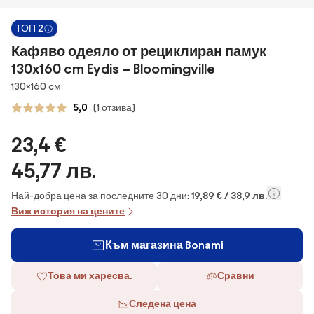
ТОП 2
Кафяво одеяло от рециклиран памук
130x160 cm Eydis – Bloomingville
Размери
130×160 cм
5,0
(1 отзива)
23,4 €
45,77 лв.
Най-добра цена за последните 30 дни:
19,89 € / 38,9 лв.
Виж история на цените
Към магазина Bonami
Това ми харесва.
Сравни
Следена цена