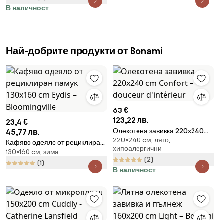
В наличност
Най-добрите продукти от Bonami
63 €
123,22 лв.
23,4 €
Олекотена завивка 220x240
45,77 лв.
220×240 cм, лято,
cm Confort – douceur
Кафяво одеяло от рециклиран
хипоалергични
d'intérieur
130×160 cм, зима
памук 130x160 cm Eydis –
(2)
Bloomingville
(1)
В наличност