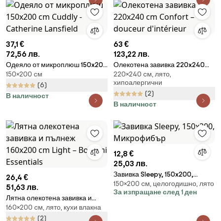
37,1 €
63 €
72,56 лв.
123,22 лв.
Одеяло от микроплюш 150x200
Олекотена завивка 220x240
150×200 cм
220×240 cм, лято,
cm Cuddly - Catherine
cm Confort – douceur
хипоалергични
Lansfield
d'intérieur
(6)
(2)
В наличност
В наличност
12,8 €
25,03 лв.
Завивка Sleepy, 150x200,
26,4 €
150×200 cм, целогодишно, лято
Микрофибър
51,63 лв.
За изпращане след 1 ден
Лятна олекотена завивка и
160×200 cм, лято, кухи влакна
пълнеж 160x200 cm Light –
Bonami Essentials
(2)