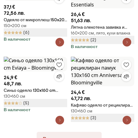
37,1 €
72,56 лв.
26,4 €
Одеяло от микроплюш 150x200
51,63 лв.
150×200 cм
cm Cuddly - Catherine
Лятна олекотена завивка и
Lansfield
(6)
160×200 cм, лято, кухи влакна
пълнеж 160x200 cm Light –
В наличност
Bonami Essentials
(2)
В наличност
24,9 €
48,7 лв.
Синьо одеяло 130x160 cm
24,4 €
130×160 cм
Eviaya – Bloomingville
47,72 лв.
(5)
Кафяво одеяло от рециклиран
В наличност
130×160 cм
памук 130x160 cm Anniversary –
Bloomingville
(3)