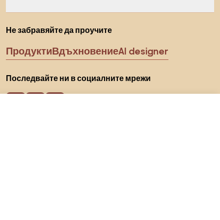
Не забравяйте да проучите
Продукти
Вдъхновение
AI designer
Последвайте ни в социалните мрежи
23,4 €
Към магазина
Бисквитки
Политика за поверителност
Условия за използване
Изберете държава
© 2026 Biano s.r.o.