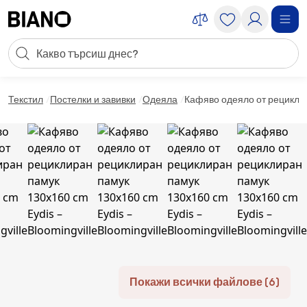
Пропускане към съдържанието
Търсене
Пропускане към футъра
Текстил
Постелки и завивки
Одеяла
Кафяво одеяло от рециклира
Покажи всички файлове (6)