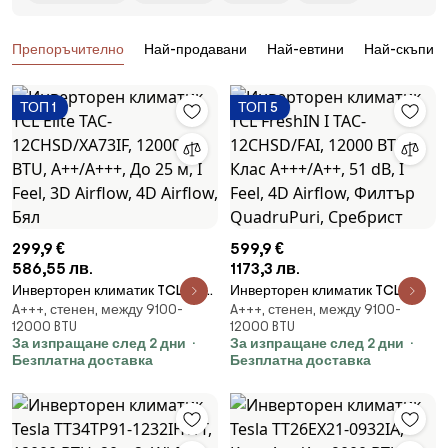
Продукти
Препоръчително
Най-продавани
Най-евтини
Най-скъпи
ТОП 1
ТОП 5
299,9 €
599,9 €
586,55 лв.
1173,3 лв.
Инверторен климатик TCL Elite
Инверторен климатик TCL
A+++, стенен, между 9100-
A+++, стенен, между 9100-
TAC-12CHSD/XA73IF, 12000 BTU,
FreshIN I TAC-12CHSD/FAI, 12000
12000 BTU
12000 BTU
A++/A+++, До 25 м, I Feel, 3D
BTU, Клас A+++/A++, 51 dB, I Feel,
За изпращане след 2 дни
За изпращане след 2 дни
Airflow, 4D Airflow, Бял
4D Airflow, Филтър QuadruPuri,
Безплатна доставка
Безплатна доставка
Сребрист