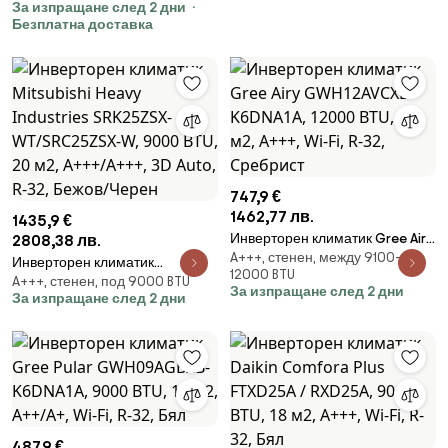
За изпращане след 2 дни
32, Сив
A+++ / А+++, Wi-Fi, ECO,
Безплатна доставка
Самопочистване, Бял
747,9 €
1462,77 лв.
1435,9 €
Инверторен климатик Gree Airy
2808,38 лв.
A+++, стенен, между 9100-
GWH12AVCXD-K6DNA1A, 12000
Инверторен климатик
12000 BTU
BTU, 24 м2, A+++, Wi-Fi, R-32,
A+++, стенен, под 9000 BTU
Mitsubishi Heavy Industries
За изпращане след 2 дни
За изпращане след 2 дни
Сребрист
SRK25ZSX-WT/SRC25ZSX-W,
9000 BTU, 20 м2, A+++/A+++, 3D
Auto, R-32, Бежов/Черен
487,9 €