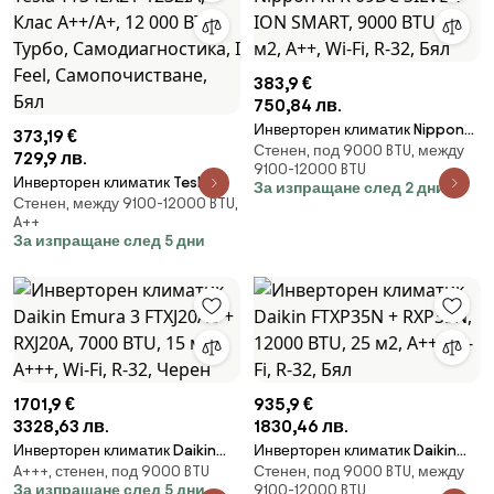
383,9 €
750,84 лв.
Инверторен климатик Nippon
373,19 €
Стенен, под 9000 BTU, между
KFR 09DC SILVER ION SMART,
729,9 лв.
9100-12000 BTU
9000 BTU, 18 м2, A++, Wi-Fi, R-
Инверторен климатик Tesla
За изпращане след 2 дни
32, Бял
Стенен, между 9100-12000 BTU,
TT34EX21-1232IA, Клас A++/A+,
A++
12 000 BTU, Турбо,
За изпращане след 5 дни
Самодиагностика, I Feel,
Самопочистване, Бял
1701,9 €
935,9 €
3328,63 лв.
1830,46 лв.
Инверторен климатик Daikin
Инверторен климатик Daikin
A+++, стенен, под 9000 BTU
Стенен, под 9000 BTU, между
Emura 3 FTXJ20AB + RXJ20A,
FTXP35N + RXP35N, 12000 BTU,
За изпращане след 5 дни
9100-12000 BTU