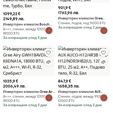
901,9 €
1763,96 лв.
1099,22 €
Инверторен климатик Gree
2149,89 лв.
Стенен, подов, под 9000 BTU
GEH09AA/K6DNA1F, 9000 BTU, 17
Инверторен климатик Bosch
За изпращане след 2 дни
м2, A++/A+, Подов, Wi-Fi, Бял
A+++, стенен, между 12100-
CL4000i-SЯet 52E, 18000 BTU,
18000 BTU
45 м2, A+++, Самопочистване,
За изпращане след 5 дни
Follow me, Турбо, Бял
1025,9 €
847,9 €
2006,49 лв.
1658,35 лв.
Инверторен климатик Gree Airy
Инверторен климатик AUX
A+++, стенен, между 12100-
Стенен, подов, между 9100-
GWH18AVDXE-K6DNA1A, 18000
AUCO-H12/4R3B + AL-
18000 BTU
12000 BTU
BTU, 35 м2, А+++, Wi-Fi, R-32,
H12/NDR3HB2(U), 12000 BTU, 25
За изпращане след 5 дни
За изпращане след 2 дни
Сребрист
м2, А++, Подово тяло, R-32,
Бял