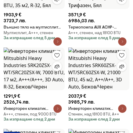
1903,9 €
3571,9 €
3723,7 лв.
6986,03 лв.
Външно тяло на мултисплит
Термопомпа AUX ACHP-
Мултисплит, A+++, стенен
A+++, стенен, над 18100 BTU
система Daikin 2MXM50A,
H16/5R3HA, 16 kW, 65C, А+++,
За изпращане след 5 дни
За изпращане след 5 дни
18000 BTU, 35 м2, R-32, Бял
Wi-Fi, R-32, Трифазен, Бял
1291,9 €
2037,9 €
2526,74 лв.
3985,79 лв.
Инверторен климатик
Инверторен климатик
A+++, стенен, под 9000 BTU
Стенен, над 18100 BTU, A++
Mitsubishi Heavy Industries
Mitsubishi Heavy Industries
За изпращане след 2 дни
За изпращане след 2 дни
SRK20ZSX-WT/SRC20ZSX-W,
SRK60ZSX-WT/SRC60ZSX-W,
7000 BTU, 17 м2, A+++/A+++, 3D
21000 BTU, 45 м2, A++/A++, 3D
Auto, R-32, Бежов/Черен
Auto, Бежов/Черен