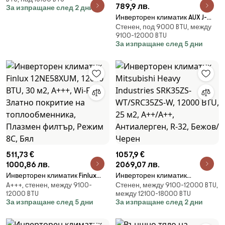
18000 BTU, 36 м2, А++, Wi-Fi, R-
789,9 лв.
За изпращане след 2 дни
32, Черен
Инверторен климатик AUX J-
Стенен, под 9000 BTU, между
Smart ASW-H09B5C4/JOR3DI-
9100-12000 BTU
C3, A++, До 19 м2, WiFi,
За изпращане след 5 дни
Самопочистване, Режим
Ваканция, Студена Плазма,
Бял
511,73 €
1057,9 €
1000,86 лв.
2069,07 лв.
Инверторен климатик Finlux
Инверторен климатик
A+++, стенен, между 9100-
Стенен, между 9100-12000 BTU,
12NE58XUM, 12000 BTU, 30 м2,
Mitsubishi Heavy Industries
12000 BTU
между 12100-18000 BTU
А+++, Wi-Fi, Златно покритие на
SRK35ZS-WT/SRC35ZS-W,
За изпращане след 5 дни
За изпращане след 2 дни
топлообменника, Плазмен
12000 BTU, 25 м2, A++/A++,
филтър, Режим 8C, Бял
Антиалерген, R-32, Бежов/