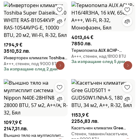
Антиалерген система, R-32,
Бял
4013,64 €
7850 лв.
1794,9 €
Термопомпа AUX ACHP-
3510,52 лв.
A+++, стенен, над 18100 BTU
H16/4R3HA, 16 kW, 65C, А+++,
Инверторен климатик Toshiba
За изпращане след 5 дни
Wi-Fi, R-32, Монофазен, Бял
A+++, стенен, под 9000 BTU
Super Daiseikai 10 WHITE RAS-
За изпращане след 2 дни
B10S4KVPG-E / RAS-10S4AVPG-E,
10000 BTU, 20 м2, Wi-Fi, R-32,
Бял
1153,9 €
2256,83 лв.
1097,9 €
Касетъчен климатик Gree
2147,31 лв.
Стенен, таванен/касетъчен,
GUD50T1 + GUD50W1/NhA-S,
Външно тяло на мултисплит