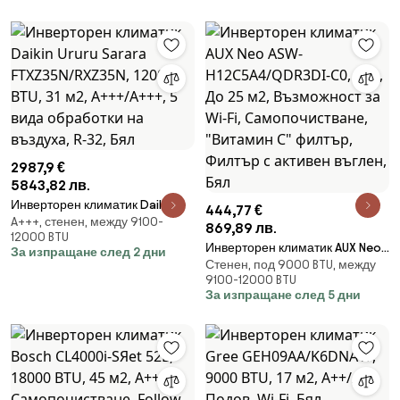
филтър, Бял
До 50 м2, Wi-Fi, JET Air Scroll,
Самопочистване, Jet Air Scroll,
WiFi, Бял
2987,9 €
5843,82 лв.
Инверторен климатик Daikin
444,77 €
A+++, стенен, между 9100-
Ururu Sarara FTXZ35N/RXZ35N,
869,89 лв.
12000 BTU
12000 BTU, 31 м2, A+++/A+++, 5
Инверторен климатик AUX Neo
За изпращане след 2 дни
вида обработки на въздуха, R-
Стенен, под 9000 BTU, между
ASW-H12C5A4/QDR3DI-C0,
32, Бял
9100-12000 BTU
A++, До 25 м2, Възможност за
За изпращане след 5 дни
Wi-Fi, Самопочистване,
"Витамин C" филтър, Филтър с
активен въглен, Бял