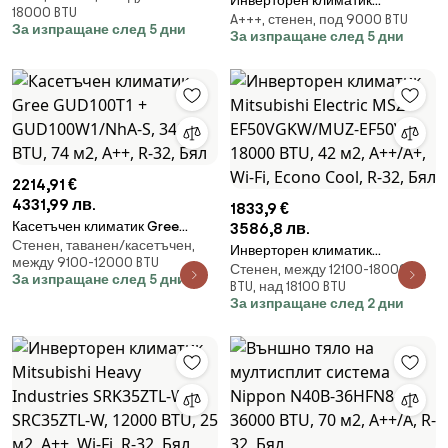
Инверторен климатик
18000 BTU
A+++/A++, 40 м2, Wi-Fi, Турбо,
A+++, стенен, под 9000 BTU
Mitsubishi Heavy Industries
За изпращане след 5 дни
Follow me, Самодиагностика,
За изпращане след 5 дни
SRK20ZS-WFT + SRC20ZS-W,
LED, Йонизатор, Бял
7000 BTU, 17 м2, A+++, Wi-Fi, R-
32, Антиалерген система,
Бежов
2214,91 €
4331,99 лв.
1833,9 €
Касетъчен климатик Gree
3586,8 лв.
Стенен, таванен/касетъчен,
GUD100T1 + GUD100W1/NhA-S,
Инверторен климатик
между 9100-12000 BTU
34000 BTU, 74 м2, A++, R-32,
Стенен, между 12100-18000
Mitsubishi Electric MSZ-
За изпращане след 5 дни
Бял
BTU, над 18100 BTU
EF50VGKW/MUZ-EF50VG, 18000
За изпращане след 2 дни
BTU, 42 м2, А++/А+, Wi-Fi,
Econo Cool, R-32, Бял