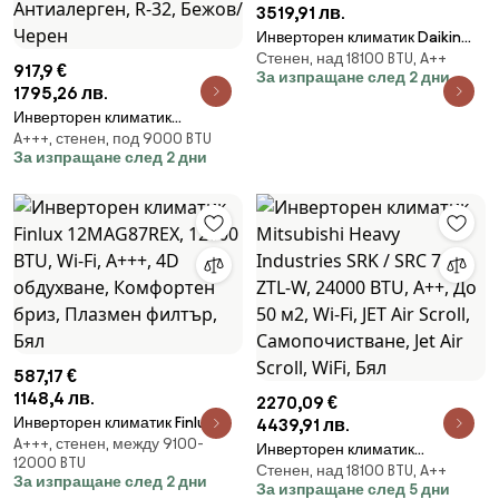
3519,91 лв.
Инверторен климатик Daikin
Стенен, над 18100 BTU, A++
FTXP60N + RXP60N, 21000 BTU,
917,9 €
За изпращане след 2 дни
43 м2, A++, Wi-Fi, R-32, Бял
1795,26 лв.
Инверторен климатик
A+++, стенен, под 9000 BTU
Mitsubishi Heavy Industries
За изпращане след 2 дни
SRK25ZS-WT/SRC25ZS-W, 9000
BTU, 20 м2, A+++/A++,
Антиалерген, R-32, Бежов/
Черен
587,17 €
1148,4 лв.
2270,09 €
Инверторен климатик Finlux
4439,91 лв.
A+++, стенен, между 9100-
12MAG87REX, 12000 BTU, Wi-Fi,
Инверторен климатик
12000 BTU
A+++, 4D обдухване,
Стенен, над 18100 BTU, A++
Mitsubishi Heavy Industries SRK
За изпращане след 2 дни
Комфортен бриз, Плазмен
За изпращане след 5 дни
/ SRC 71 ZTL-W, 24000 BTU, A++,