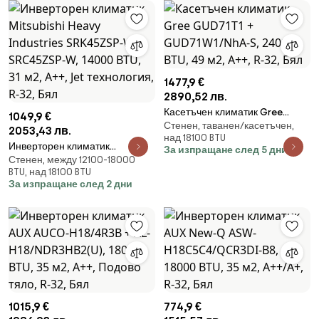
Бял
1477,9 €
2890,52 лв.
Касетъчен климатик Gree
1049,9 €
Стенен, таванен/касетъчен,
GUD71T1 + GUD71W1/NhA-S,
2053,43 лв.
над 18100 BTU
24000 BTU, 49 м2, A++, R-32,
Инверторен климатик
За изпращане след 5 дни
Бял
Стенен, между 12100-18000
Mitsubishi Heavy Industries
BTU, над 18100 BTU
SRK45ZSP-W + SRC45ZSP-W,
За изпращане след 2 дни
14000 BTU, 31 м2, A++, Jet
технология, R-32, Бял
1015,9 €
774,9 €