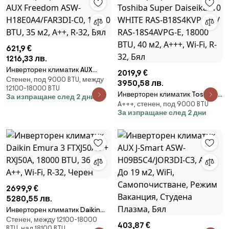
621,9 €
1216,33 лв.
Инверторен климатик AUX
2019,9 €
Стенен, под 9000 BTU, между
Freedom ASW-H18E0A4/FAR3DI-
3950,58 лв.
12100-18000 BTU
C0, 18000 BTU, 35 м2, А++, R-
Инверторен климатик Toshiba
За изпращане след 2 дни
32, Бял
A+++, стенен, под 9000 BTU
Super Daiseikai 10 WHITE RAS-
За изпращане след 2 дни
B18S4KVPG-E / RAS-18S4AVPG-E,
18000 BTU, 40 м2, А+++, Wi-Fi,
R-32, Бял
2699,9 €
5280,55 лв.
Инверторен климатик Daikin
Стенен, между 12100-18000
Emura 3 FTXJ50AB + RXJ50A,
403,87 €
BTU, над 18100 BTU