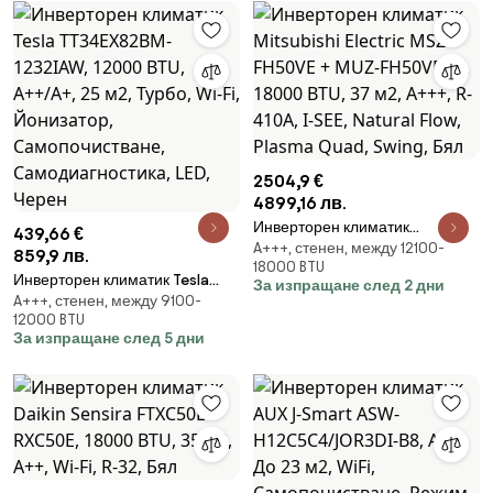
2504,9 €
4899,16 лв.
Инверторен климатик
439,66 €
A+++, стенен, между 12100-
Mitsubishi Electric MSZ-FH50VE
859,9 лв.
18000 BTU
+ MUZ-FH50VEHZ, 18000 BTU, 37
Инверторен климатик Tesla
За изпращане след 2 дни
м2, A+++, R-410A, I-SEE, Natural
A+++, стенен, между 9100-
TT34EX82BM-1232IAW, 12000
Flow, Plasma Quad, Swing, Бял
12000 BTU
BTU, A++/A+, 25 м2, Турбо, Wi-Fi,
За изпращане след 5 дни
Йонизатор, Самопочистване,
Самодиагностика, LED, Черен