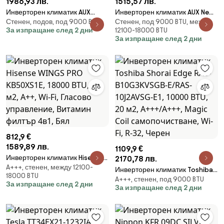
1986,93 лв.
1515,57 лв.
Инверторен климатик AUX
Инверторен климатик AUX New-
Стенен, подов, под 9000 BTU
Стенен, под 9000 BTU, между
AUCO-H18/4R3B + AL-
Q ASW-H18C5C4/QCR3DI-B8,
За изпращане след 2 дни
12100-18000 BTU
H18/NDR3HB2(U), 18000 BTU, 35
18000 BTU, 35 м2, А++/А+, R-32,
За изпращане след 2 дни
м2, А++, Подово тяло, R-32,
Бял
Бял
812,9 €
1589,89 лв.
1109,9 €
Инверторен климатик Hisense
2170,78 лв.
A+++, стенен, между 12100-
WINGS PRO KB50XS1E, 18000
Инверторен климатик Toshiba
18000 BTU
BTU, 28 м2, A++, Wi-Fi, Гласово
A+++, стенен, под 9000 BTU
Shorai Edge RAS-B10G3KVSGB-
За изпращане след 2 дни
управление, Витамин филтър
За изпращане след 2 дни
E/RAS-10J2AVSG-E1, 10000 BTU,
4в1, Бял
20 м2, A+++/A+++, Magic Coil
самопочистване, Wi-Fi, R-32,
Черен