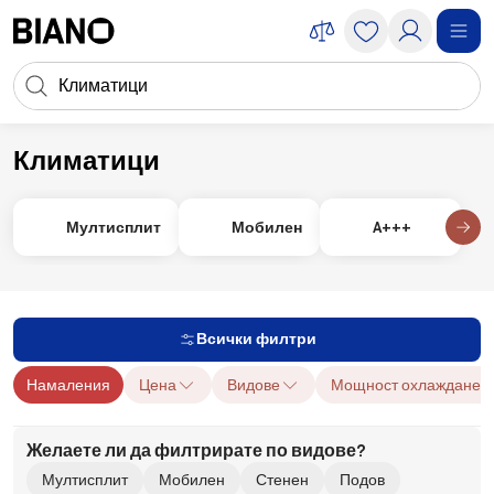
Пропускане към съдържанието
Търсене
Пропускане към футъра
Климатици
Ремонт
Вентилатори и климатици за апартамент
Климатици
Мултисплит
Мобилен
A+++
Всички филтри
Намаления
Цена
Видове
Мощност охлаждане
Желаете ли да филтрирате по видове?
Мултисплит
Мобилен
Стенен
Подов