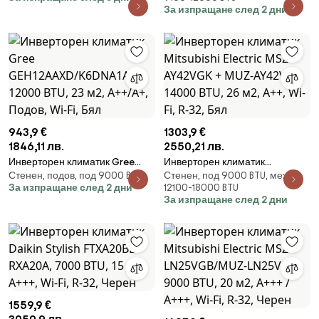
7000 BTU, 15 м2, A+++, Wi-Fi, R-
25 м2, A++, Wi-Fi, R-32, Бял
За изпращане след 2 дни
32, Черен
943,9 €
1303,9 €
1846,11 лв.
2550,21 лв.
Инверторен климатик Gree
Инверторен климатик
Стенен, подов, под 9000 BTU
Стенен, под 9000 BTU, между
GEH12AAXD/K6DNA1A, 12000
Mitsubishi Electric MSZ-
За изпращане след 2 дни
12100-18000 BTU
BTU, 23 м2, A++/A+, Подов, Wi-
AY42VGK + MUZ-AY42VG, 14000
За изпращане след 2 дни
Fi, Бял
BTU, 26 м2, A++, Wi-Fi, R-32, Бял
1559,9 €