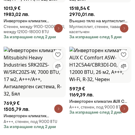
1013,9 €
1518,54 €
1983,02 лв.
2970,01 лв.
Инверторен климатик
Външно тяло на мултисплит
Стенен, между 9100-12000 BTU,
Мултисплит, стенен, таванен/
Mitsubishi Heavy Industries
система Nippon N40B-36HFN8-
между 12100-18000 BTU
касетъчен
SRK35ZTL-W + SRC35ZTL-W,
Q, 36000 BTU, 70 м2, А++/А, R-
За изпращане след 2 дни
За изпращане след 5 дни
12000 BTU, 25 м2, A++, Wi-Fi, R-
32, Бял
32, Бял
597,9 €
1169,39 лв.
Инверторен климатик AUX C
769,9 €
A+++, стенен, под 9000 BTU
Comfort ASW-
1505,79 лв.
За изпращане след 2 дни
H12C5A4/CBR3DI-D0, 12000
Инверторен климатик
BTU, 26 м2, A+++, Wi-Fi, R-32,
A+++, стенен, под 9000 BTU
Mitsubishi Heavy Industries
Черен
За изпращане след 2 дни
SRK20ZS-W/SRC20ZS-W, 7000
BTU, 17 м2, А+++/А++,