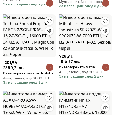
12000 BTU, 25 м2, A+++, Wi-Fi, R-
Мултисплит, A+++, стенен
система Daikin 4MXM68A9,
За изпращане след 2 дни
32, Сив
За изпращане след 5 дни
23000 BTU, 53 м2, A+++, R-32,
До 4 вътрешни тела, Бял
928,9 €
1816,77 лв.
1201,9 €
Инверторен климатик
2350,71 лв.
A+++, стенен, под 9000 BTU
Mitsubishi Heavy Industries
Инверторен климатик Toshiba
За изпращане след 2 дни
SRK20ZS-WT + SRC20ZS-W,
A+++, стенен, под 9000 BTU
Shorai Edge RAS-B16G3KVSGB-
За изпращане след 2 дни
7000 BTU, 17 м2, A+++/A++, R-
E/RAS-16J2AVSG-E1, 16000 BTU,
32, Бежов/Черен
34 м2, A++/A++, Magic Coil
самопочистване, Wi-Fi, R-32,
Черен