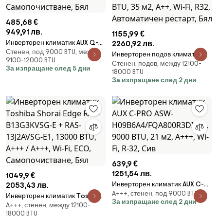
485,68 €
949,91 лв.
1155,99 €
Инверторен климатик AUX Q-
2260,92 лв.
Стенен, под 9000 BTU, между
PRO ASW-H09B7A4/AQAR3DI-
Инверторен подов климатик
9100-12000 BTU
C3, До 19 м2, Wi-Fi, Wind Free,
Стенен, подов, между 12100-
Finlux H18/4DR3HA /
За изпращане след 5 дни
Самопочистване, Бял
18000 BTU
H18/NDR3HB2(U), 18000 BTU, 35
За изпращане след 2 дни
м2, A++, Wi-Fi, R32,
Автоматичен рестарт, Бял
639,9 €
1251,54 лв.
1049,9 €
Инверторен климатик AUX C-
2053,43 лв.
A+++, стенен, под 9000 BTU
PRO ASW-
Инверторен климатик Тoshiba
За изпращане след 2 дни
H09B6A4/FQA800R3DI-D0,
A+++, стенен, между 12100-
Shorai Edge RAS-B13G3KVSG-E +
18000 BTU
9000 BTU, 21 м2, A+++, Wi-Fi, R-
RAS-13J2AVSG-E1, 13000 BTU,