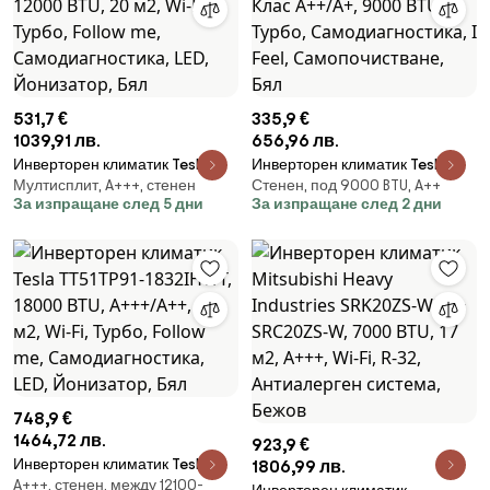
531,7 €
335,9 €
1039,91 лв.
656,96 лв.
Инверторен климатик Tesla
Инверторен климатик Tesla
Мултисплит, A+++, стенен
Стенен, под 9000 BTU, A++
TT34TP91-1232IHWT, 12000 BTU,
TT26EX21-0932IA, Клас A++/A+,
За изпращане след 5 дни
За изпращане след 2 дни
20 м2, Wi-Fi, Турбо, Follow me,
9000 BTU, Турбо,
Самодиагностика, LED,
Самодиагностика, I Feel,
Йонизатор, Бял
Самопочистване, Бял
748,9 €
1464,72 лв.
923,9 €
Инверторен климатик Tesla
1806,99 лв.
A+++, стенен, между 12100-
TT51TP91-1832IHWT, 18000 BTU,