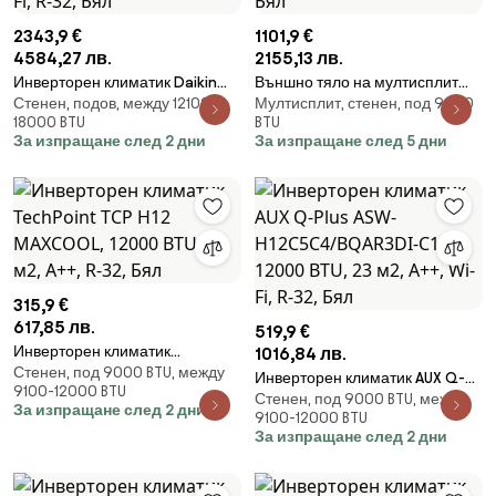
2343,9 €
1101,9 €
4584,27 лв.
2155,13 лв.
Инверторен климатик Daikin
Външно тяло на мултисплит
Стенен, подов, между 12100-
Мултисплит, стенен, под 9000
Perfera FVXM50B + RXM50A9,
система Gree
18000 BTU
BTU
18000 BTU, 36 м2, А++, Подово
GWHD(24)NK6LOO, 24000 BTU,
За изпращане след 2 дни
За изпращане след 5 дни
тяло, Wi-Fi, R-32, Бял
52 м2, A++/A+, R-32, Бял
315,9 €
617,85 лв.
519,9 €
Инверторен климатик
1016,84 лв.
Стенен, под 9000 BTU, между
TechPoint TCP H12 MAXCOOL,
Инверторен климатик AUX Q-
9100-12000 BTU
12000 BTU, 22 м2, A++, R-32,
Стенен, под 9000 BTU, между
Plus ASW-H12C5C4/BQAR3DI-
За изпращане след 2 дни
Бял
9100-12000 BTU
C1, 12000 BTU, 23 м2, A++, Wi-Fi,
За изпращане след 2 дни
R-32, Бял