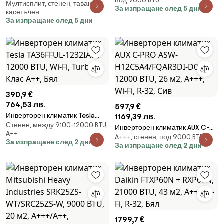
под 9000 BTU
18000 BTU, 34 м2, A++, R-32,
Мултисплит, стенен, таванен/
система Nippon N40E-28HFN8-
За изпращане след 5 дни
касетъчен
Бял
Q, 28000 BTU, 57 м2, А++/А, R-
За изпращане след 5 дни
32, Бял
390,9 €
764,53 лв.
597,9 €
Инверторен климатик Tesla
1169,39 лв.
Стенен, между 9100-12000 BTU,
TA36FFUL-1232IAW, 12000 BTU,
Инверторен климатик AUX C-
A++
Wi-Fi, Turbo, Клас А++, Бял
A+++, стенен, под 9000 BTU
PRO ASW-H12C5A4/FQAR3DI-
За изпращане след 2 дни
За изпращане след 2 дни
D0, 12000 BTU, 26 м2, А+++, Wi-
Fi, R-32, Сив
1799,7 €