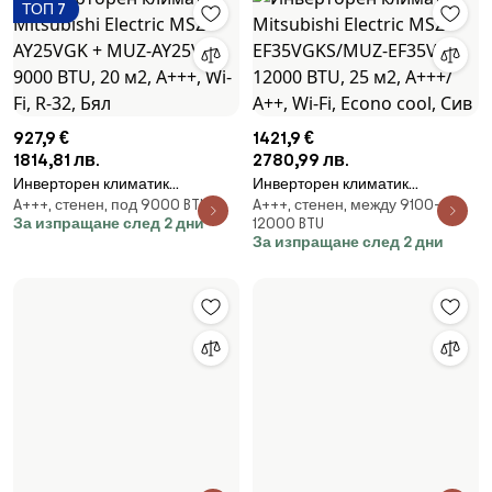
ТОП 7
927,9 €
1421,9 €
1814,81 лв.
2780,99 лв.
Инверторен климатик
Инверторен климатик
A+++, стенен, под 9000 BTU
A+++, стенен, между 9100-
Mitsubishi Electric MSZ-
Mitsubishi Electric MSZ-
За изпращане след 2 дни
12000 BTU
AY25VGK + MUZ-AY25VG, 9000
EF35VGKS/MUZ-EF35VG, 12000
За изпращане след 2 дни
BTU, 20 м2, A+++, Wi-Fi, R-32,
BTU, 25 м2, А+++/А++, Wi-Fi,
Бял
Econo cool, Сив
947,9 €
324,9 €
1853,93 лв.
635,45 лв.
Инверторен климатик Gree
Инверторен климатик