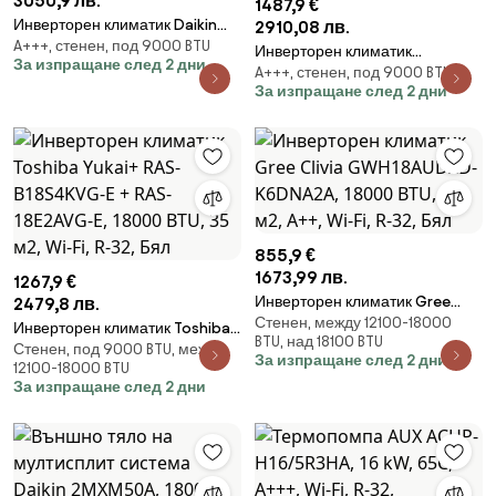
3050,9 лв.
1487,9 €
Инверторен климатик Daikin
2910,08 лв.
A+++, стенен, под 9000 BTU
Stylish FTXA20BB + RXA20A,
Инверторен климатик
За изпращане след 2 дни
7000 BTU, 15 м2, A+++, Wi-Fi, R-
A+++, стенен, под 9000 BTU
Mitsubishi Electric MSZ-
32, Черен
За изпращане след 2 дни
LN25VGB/MUZ-LN25VG, 9000
BTU, 20 м2, A+++ / A+++, Wi-Fi,
R-32, Черен
855,9 €
1673,99 лв.
1267,9 €
Инверторен климатик Gree
2479,8 лв.
Стенен, между 12100-18000
Clivia GWH18AUDXD-K6DNA2A,
Инверторен климатик Toshiba
BTU, над 18100 BTU
18000 BTU, 34 м2, А++, Wi-Fi, R-
Стенен, под 9000 BTU, между
Yukai+ RAS-B18S4KVG-E + RAS-
За изпращане след 2 дни
12100-18000 BTU
32, Бял
18E2AVG-E, 18000 BTU, 35 м2,
За изпращане след 2 дни
Wi-Fi, R-32, Бял