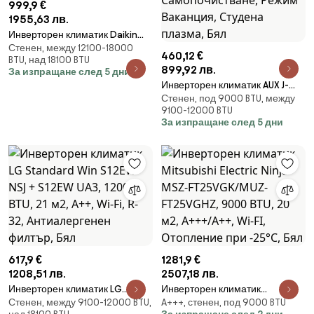
999,9 €
1955,63 лв.
Инверторен климатик Daikin
Стенен, между 12100-18000
Sensira FTXC50E + RXC50E,
460,12 €
BTU, над 18100 BTU
18000 BTU, 35 м2, А++, Wi-Fi, R-
899,92 лв.
За изпращане след 5 дни
32, Бял
Инверторен климатик AUX J-
Стенен, под 9000 BTU, между
Smart ASW-H12C5C4/JOR3DI-
9100-12000 BTU
B8, A++, До 23 м2, WiFi,
За изпращане след 5 дни
Самопочистване, Режим
Ваканция, Студена плазма,
Бял
617,9 €
1281,9 €
1208,51 лв.
2507,18 лв.
Инверторен климатик LG
Инверторен климатик
Стенен, между 9100-12000 BTU,
A+++, стенен, под 9000 BTU
Standard Win S12EW NSJ +
Mitsubishi Electric Ninja MSZ-