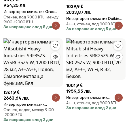
954,25 лв.
1039,9 €
Инверторен климатик Gree
2033,87 лв.
Стенен, под 9000 BTU, между
Pular GWH09AGBXB-K6DNA1A,
Инверторен климатик Daikin
9100-12000 BTU
9000 BTU, 17 м2, A++/A+, Wi-Fi,
A+++, стенен, под 9000 BTU
Comfora Plus FTXD25A /
За изпращане след 5 дни
R-32, Бял
За изпращане след 5 дни
RXD25A, 9000 BTU, 18 м2, А+++,
Wi-Fi, R-32, Бял
1001,9 €
1959,55 лв.
1361,9 €
Инверторен климатик
2663,64 лв.
A+++, стенен, под 9000 BTU
Mitsubishi Heavy Industries
Инверторен климатик
За изпращане след 2 дни
SRK25ZS-WFT + SRC25ZS-W,
Стенен, подов, между 9100-
Mitsubishi Heavy Industries
12000 BTU
9000 BTU, 20 м2, А+++, Wi-Fi, R-
SRF35ZS-W/SRC35ZS-W, 12000
За изпращане след 2 дни
32, Бежов
BTU, 28 м2, А++/А++, Подов,
Самопочистваща функция,