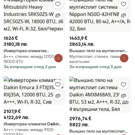
Черен
1626 €
1463,9 €
3180,18 лв.
2863,14 лв.
Инверторен климатик
Външно тяло на мултисплит
A+++, стенен, между 12100-
Мултисплит, стенен, таванен/
Mitsubishi Heavy Industries
система Nippon N50D-42HFN8-
18000 BTU
касетъчен
SRK50ZS-WFB + SRC50ZS-W,
Q, 42000 BTU, 80 м2, А++/А, R-
За изпращане след 2 дни
За изпращане след 5 дни
18000 BTU, 36 м2, Wi-Fi, R-32,
32, Бял
Бял/Черен
2107,9 €
4122,69 лв.
2976,74 €
Инверторен климатик Daikin
5822 лв.
A+++, стенен, между 9100-
Emura 3 FTXJ35AS + RXJ35A,
Външно тяло на мултисплит
12000 BTU