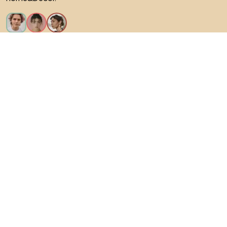
Искам всички функции!
За Biano
За потребители
За магазини
Не забравяйте да проучите