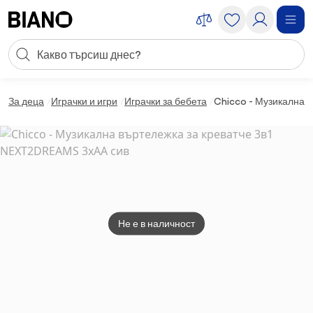
Пропускане към съдържанието
Търсене
Пропускане към футъра
За деца
Играчки и игри
Играчки за бебета
Chicco - Музикална в
Не е в наличност