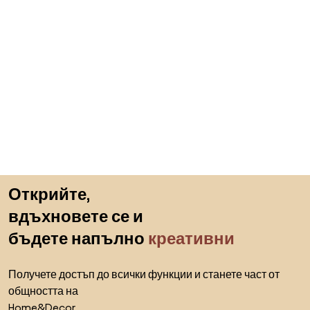
Пропускане към началото
Открийте,
вдъхновете се и
бъдете напълно
креативни
Получете достъп до всички функции и станете част от
общността на
Home&Decor.