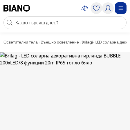
Пропускане към съдържанието
Търсене
Пропускане към футъра
Осветителни тела
Външно осветление
Brilagi- LED соларна дек