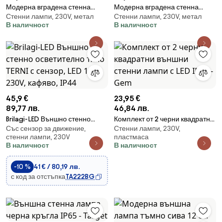
Модерна вградена стенна
Модерна вградена стенна
Стенни лампи, 230V, метал
Стенни лампи, 230V, метал
лампа черна 7cm с LED IP65 -
лампа черна с LED IP65 - Gem
В наличност
В наличност
Trem
45,9 €
23,95 €
89,77 лв.
46,84 лв.
Brilagi-LED Външно стенно
Комплект от 2 черни квадратни
Със сензор за движение,
Стенни лампи, 230V,
осветително тяло TERNI с
външни стенни лампи с LED
стенни лампи, 230V
пластмаса
сензор, LED 12W, 230V, кафяво,
IP65 - Gem
В наличност
В наличност
IP44
-10 %
41 € / 80,19 лв.
с код за отстъпка
TA222BG