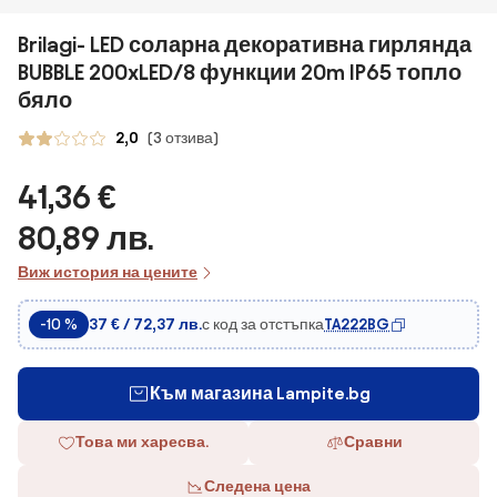
Brilagi- LED соларна декоративна гирлянда
BUBBLE 200xLED/8 функции 20m IP65 топло
бяло
2,0
(3 отзива)
41,36 €
80,89 лв.
Виж история на цените
с код за отстъпка
TA222BG
-10 %
37 € / 72,37 лв.
Към магазина Lampite.bg
Това ми харесва.
Сравни
Следена цена