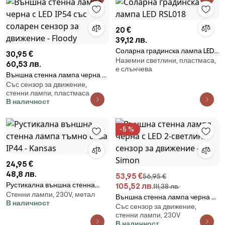
20 €
39,12 лв.
Соларна градинска лампа LED
30,95 €
Наземни светлини, пластмаса,
RSL018
60,53 лв.
е слънчева
Външна стенна лампа черна с
Със сензор за движение,
LED IP54 със соларен сензор за
стенни лампи, пластмаса
движение - Floody
В наличност
-5 %
24,95 €
48,8 лв.
53,95 €
56,95 €
Рустикална външна стенна
105,52 лв.
111,38 лв.
Стенни лампи, 230V, метал
лампа тъмно сива IP44 -
Външна стенна лампа черна с
В наличност
Kansas
Със сензор за движение,
LED 2-светлина сензор за
стенни лампи, 230V
движение - Simon
В наличност