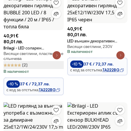
40,91 €
80,01 лв.
40,91 €
LED външен декоративен
80,01 лв.
Висящи светлини, 230V
гирлянд 25xE12/1W/230V 17,5 m
Brilagi - LED соларен
В наличност
IP65 черен
Висящи светлини, пластмаса, е
декоративен гирлянд BUBBLE
слънчева
200 LED / 8 функции / 20 м /
-10 %
37 € / 72,37 лв.
(2)
IP65 / топла бяла
с код за отстъпка
TA222BG
В наличност
-10 %
37 € / 72,37 лв.
с код за отстъпка
TA222BG