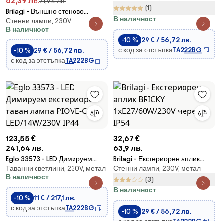
62,39 лв.
71,94 лв.
(1)
Brilagi - Външно стеново
В наличност
Стенни лампи, 230V
осветително тяло BRICKY
В наличност
1xE27/60W/230V кафяво IP54
-10 %
29 € / 56,72 лв.
с код за отстъпка
TA222BG
-10 %
29 € / 56,72 лв.
с код за отстъпка
TA222BG
123,55 €
32,67 €
241,64 лв.
63,9 лв.
Eglo 33573 - LED Димируем
Brilagi - Екстериорен аплик
Таванни светлини, 230V, метал
Стенни лампи, 230V, метал
екстериорен таван лампа
BRICKY 1xE27/60W/230V черен
В наличност
PIOVE-C LED/14W/230V IP44
IP54
(3)
В наличност
-10 %
111 € / 217,1 лв.
с код за отстъпка
TA222BG
-10 %
29 € / 56,72 лв.