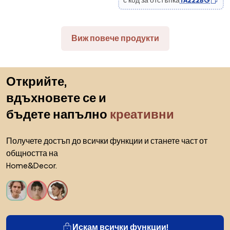
с код за отстъпка
TA222BG
Виж повече продукти
Пропускане към началото
Открийте,
вдъхновете се и
бъдете напълно
креативни
Получете достъп до всички функции и станете част от
общността на
Home&Decor.
Искам всички функции!