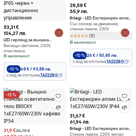
28,58 €
55,9 лв.
Brilagi - LED Екстериорен аплик
Със сензор за движение,
със сензор BULKHEAD
53,31 €
стенни лампи, 230V
LED/20W/230V IP65
104,27 лв.
(8)
LED гирлянд за външна
В наличност
Висящи светлини, 230V,
употреба с възможност за
пластмаса
димиране 25xE12/1W/24/230V
-10 %
26 € / 50,85 лв.
В наличност
17,5 m IP65 черен +
с код за отстъпка
TA222BG
дистанционно управление
-10 %
48 € / 93,88 лв.
с код за отстъпка
TA222BG
-13 %
31,67 €
61,94 лв.
Brilagi - LED Екстериорен аплик
31,9 €
36,78 €
Стенни лампи, 230V, метал
LUNA 1xE27/60W/230V IP44