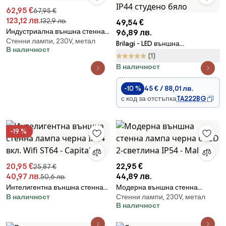
62,95 €
67,95 €
123,12 лв.
132,9 лв.
49,54 €
Индустриална външна стенна
96,89 лв.
Стенни лампи, 230V, метал
лампа тъмно сива IP44 -
Brilagi - LED външна
В наличност
Sutton Down
декоративна гирлянда
(1)
GIRLANDA 25xE12 20m IP44
В наличност
студено бяло
-10 %
45 € / 88,01 лв.
с код за отстъпка
TA222BG
-19 %
20,95 €
22,95 €
25,87 €
40,97 лв.
44,89 лв.
50,6 лв.
Интелигентна външна стенна
Модерна външна стенна
В наличност
Стенни лампи, 230V, метал
лампа черна IP44 вкл. Wifi
лампа черна с LED 2-светлина
В наличност
ST64 - Capital
IP54 - Mal