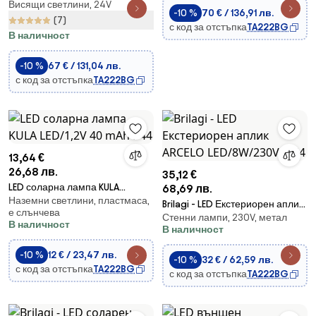
Висящи светлини, 24V
декоративна гирлянда
-10 %
70 € / 136,91 лв.
GIRLANDA 25xE12 20m черна
(7)
с код за отстъпка
TA222BG
IP44 топла бяла светлина
В наличност
-10 %
67 € / 131,04 лв.
с код за отстъпка
TA222BG
13,64 €
26,68 лв.
35,12 €
LED соларна лампа KULA
68,69 лв.
Наземни светлини, пластмаса,
LED/1,2V 40 mAh P44
Brilagi - LED Екстериорен аплик
е слънчева
Стенни лампи, 230V, метал
ARCELO LED/8W/230V IP54
В наличност
В наличност
-10 %
12 € / 23,47 лв.
-10 %
32 € / 62,59 лв.
с код за отстъпка
TA222BG
с код за отстъпка
TA222BG