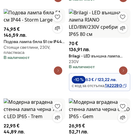
74,95 €
146,59 лв.
Подова лампа бяла 51 см IP44 -
70 €
Стоящи светлини, 230V,
Storm Large
136,91 лв.
пластмаса
Brilagi - LED външна лампа
В наличност
230V
RIANO LED/8W/230V сребриста
В наличност
IP65 80 см
-10 %
63 € / 123,22 лв.
с код за отстъпка
TA222BG
22,95 €
26,95 €
44,89 лв.
52,71 лв.