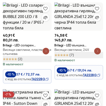
40,91 €
74,58 €
80,01 лв.
145,87 лв.
Brilagi - LED соларен
Brilagi - LED външна
Висящи светлини, пластмаса, е
Висящи светлини, 24V
декоративен гирлянд BUBBLE
декоративна гирлянда
слънчева
200 LED / 8 функции / 20 м /
GIRLANDA 25xE12 20m черна
(7)
(2)
IP65 / топла бяла
IP44 топла бяла светлина
В наличност
В наличност
-10 %
67 € / 131,04 лв.
-10 %
37 € / 72,37 лв.
с код за отстъпка
TA222BG
с код за отстъпка
TA222BG
-7 %