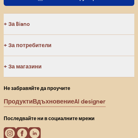
За Biano
За потребители
За магазини
Не забравяйте да проучите
Продукти
Вдъхновение
AI designer
Последвайте ни в социалните мрежи