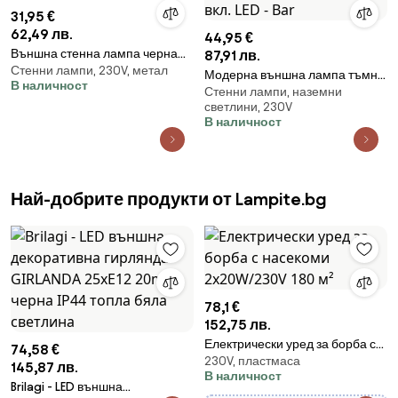
31,95 €
62,49 лв.
44,95 €
Външна стенна лампа черна
87,91 лв.
Стенни лампи, 230V, метал
кръгла IP65 - Target
Модерна външна лампа тъмно
В наличност
Стенни лампи, наземни
сива 12 см вкл. LED - Bar
светлини, 230V
В наличност
Най-добрите продукти от Lampite.bg
78,1 €
152,75 лв.
Електрически уред за борба с
74,58 €
230V, пластмаса
насекоми 2x20W/230V 180 м²
145,87 лв.
В наличност
Brilagi - LED външна