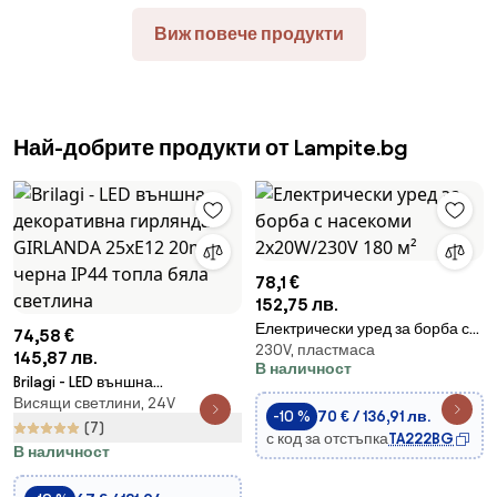
Виж повече продукти
Най-добрите продукти от Lampite.bg
78,1 €
152,75 лв.
Електрически уред за борба с
74,58 €
230V, пластмаса
насекоми 2x20W/230V 180 м²
145,87 лв.
В наличност
Brilagi - LED външна
Висящи светлини, 24V
декоративна гирлянда
-10 %
70 € / 136,91 лв.
GIRLANDA 25xE12 20m черна
(7)
с код за отстъпка
TA222BG
IP44 топла бяла светлина
В наличност