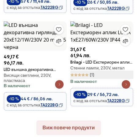
-10 %
57 € / 111,48 лв.
-10 %
26 € / 50,85 лв.
с код за отстъпка
TA222BG
с код за отстъпка
TA222BG
31,67 €
61,94 лв.
49,17 €
Brilagi - LED Екстериорен аплик
96,17 лв.
Стенни лампи, 230V, метал
LUNA 1xE27/60W/230V IP44
LED външна декоративна
(1)
Висящи светлини, 230V,
гирлянда 20xE12/1W/230V 20 m
пластмаса
В наличност
IP65 черна
В наличност
-10 %
29 € / 56,72 лв.
-10 %
44 € / 86,06 лв.
с код за отстъпка
TA222BG
с код за отстъпка
TA222BG
Виж повече продукти