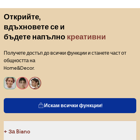
Пропускане към началото
Открийте,
вдъхновете се и
бъдете напълно
креативни
Получете достъп до всички функции и станете част от
общността на
Home&Decor.
Искам всички функции!
За Biano