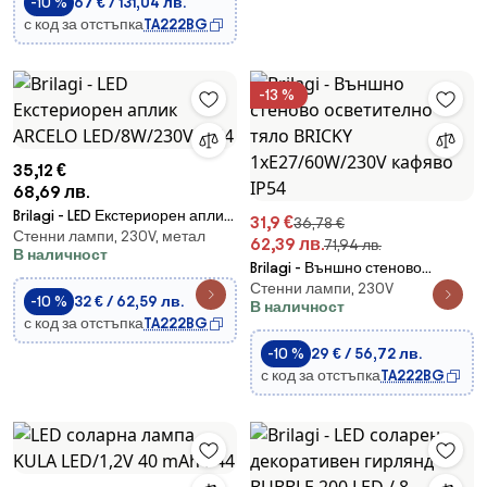
-10 %
67 € / 131,04 лв.
с код за отстъпка
TA222BG
-13 %
35,12 €
68,69 лв.
Brilagi - LED Екстериорен аплик
31,9 €
36,78 €
Стенни лампи, 230V, метал
ARCELO LED/8W/230V IP54
62,39 лв.
71,94 лв.
В наличност
Brilagi - Външно стеново
Стенни лампи, 230V
осветително тяло BRICKY
-10 %
32 € / 62,59 лв.
В наличност
1xE27/60W/230V кафяво IP54
с код за отстъпка
TA222BG
-10 %
29 € / 56,72 лв.
с код за отстъпка
TA222BG