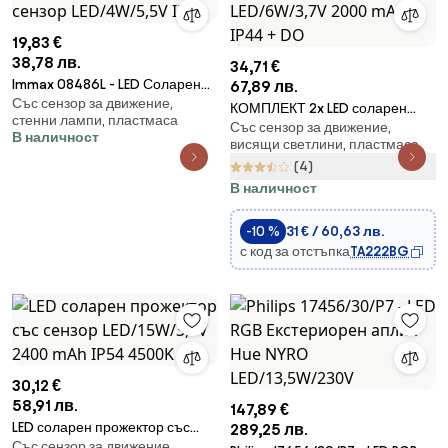
19,83 €
38,78 лв.
34,71 €
Immax 08486L - LED Соларен
67,89 лв.
Със сензор за движение,
аплик със сензор LED/4W/5,5V
КОМПЛЕКТ 2x LED соларен
стенни лампи, пластмаса
IP65
Със сензор за движение,
висящ лампа LED/6W/3,7V
В наличност
висящи светлини, пластмаса
2000 mAh IP44 + DO
(4)
В наличност
-10 %
31 € / 60,63 лв.
с код за отстъпка
TA222BG
30,12 €
58,91 лв.
147,89 €
LED соларен прожектор със
289,25 лв.
Със сензор за движение,
сензор LED/15W/3,7V 2400 mAh