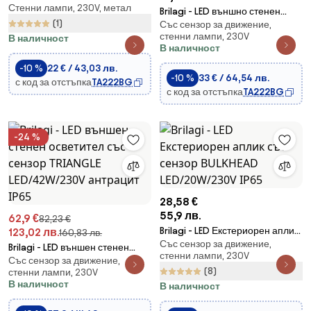
Стенни лампи, 230V, метал
CUBE LED/6W/230V IP54
Brilagi - LED външно стенен
(1)
Със сензор за движение,
осветител с сензор ARCELO
стенни лампи, 230V
В наличност
LED/9W/230V IP44
В наличност
-10 %
22 € / 43,03 лв.
-10 %
33 € / 64,54 лв.
с код за отстъпка
TA222BG
с код за отстъпка
TA222BG
-24 %
28,58 €
55,9 лв.
62,9 €
82,23 €
Brilagi - LED Екстериорен аплик
123,02 лв.
160,83 лв.
Със сензор за движение,
със сензор BULKHEAD
Brilagi - LED външен стенен
стенни лампи, 230V
LED/20W/230V IP65
Със сензор за движение,
осветител със сензор TRIANGLE
(8)
стенни лампи, 230V
LED/42W/230V антрацит IP65
В наличност
В наличност