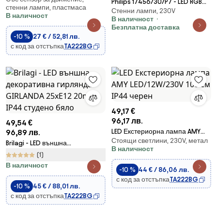
Philips 17456/30/P7 - LED RGB
стенни лампи, пластмаса
IP54 4500K
Стенни лампи, 230V
Екстериорен аплик Hue NYRO
В наличност
В наличност
LED/13,5W/230V
Безплатна доставка
-10 %
27 € / 52,81 лв.
с код за отстъпка
TA222BG
49,17 €
96,17 лв.
49,54 €
LED Екстериорна лампа AMY
96,89 лв.
Стоящи светлини, 230V, метал
LED/12W/230V 100 см IP44
Brilagi - LED външна
В наличност
черен
декоративна гирлянда
(1)
GIRLANDA 25xE12 20m IP44
В наличност
-10 %
44 € / 86,06 лв.
студено бяло
с код за отстъпка
TA222BG
-10 %
45 € / 88,01 лв.
с код за отстъпка
TA222BG