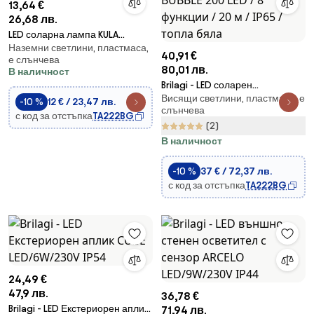
13,64 €
26,68 лв.
LED соларна лампа KULA
Наземни светлини, пластмаса,
LED/1,2V 40 mAh P44
40,91 €
е слънчева
80,01 лв.
В наличност
Brilagi - LED соларен
Висящи светлини, пластмаса, е
декоративен гирлянд BUBBLE
-10 %
12 € / 23,47 лв.
слънчева
200 LED / 8 функции / 20 м /
с код за отстъпка
TA222BG
(2)
IP65 / топла бяла
В наличност
-10 %
37 € / 72,37 лв.
с код за отстъпка
TA222BG
24,49 €
47,9 лв.
36,78 €
Brilagi - LED Екстериорен аплик
71,94 лв.