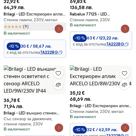
32,92 €
69,83 €
64,39 лв.
136,58 лв.
Brilagi - LED Екстериорен аплик
Rabalux 77125 - LED
Стенни лампи, 230V, метал
Стенни лампи, 230V
VEERLE 1xE27/60W/230V IP44
Екстериорен аплик KELEBIA
В наличност
LED/12W/230V IP44
(9)
В наличност
-10 %
63 € / 123,22 лв.
с код за отстъпка
TA222BG
-10 %
30 € / 58,67 лв.
с код за отстъпка
TA222BG
35,12 €
68,69 лв.
36,78 €
Brilagi - LED Екстериорен аплик
71,94 лв.
Стенни лампи, 230V, метал
ARCELO LED/8W/230V IP54
Brilagi - LED външно стенен
В наличност
Със сензор за движение,
осветител с сензор ARCELO
стенни лампи, 230V
LED/9W/230V IP44
В наличност
-10 %
32 € / 62,59 лв.
с код за отстъпка
TA222BG