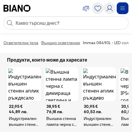
Пропускане към съдържанието
Търсене
Пропускане към футъра
Осветителни тела
Външно осветление
Immax 08490L - LED сола
Продукти, които може да харесате
22,95 €
38,95 €
30,95 €
30,95
44,89 лв.
76,18 лв.
60,53 лв.
60,53
Индустриален
Външна стенна
Индустриален
Външ
външен стенен
лампа черна с
външен стенен
лампа
аплик
димираща
аплик ръждиво
LED I