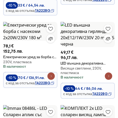
-10 %
33 € / 64,54 лв.
с код за отстъпка
TA222BG
78,1 €
152,75 лв.
49,17 €
Електрически уред за борба с
96,17 лв.
230V, пластмаса
насекоми 2x20W/230V 180 м²
LED външна декоративна
В наличност
Висящи светлини, 230V,
гирлянда 20xE12/1W/230V 20 m
пластмаса
IP65 черна
В наличност
-10 %
70 € / 136,91 лв.
с код за отстъпка
TA222BG
-10 %
44 € / 86,06 лв.
с код за отстъпка
TA222BG