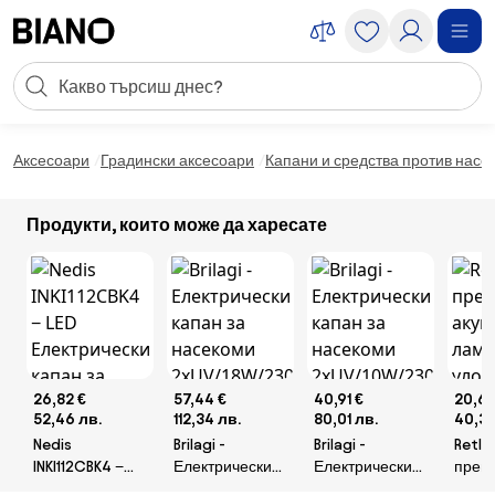
Пропускане към съдържанието
Търсене
Пропускане към футъра
Аксесоари
Градински аксесоари
Капани и средства против насе
Продукти, които може да харесате
26,82 €
57,44 €
40,91 €
20,62
52,46 лв.
112,34 лв.
80,01 лв.
40,33
Nedis
Brilagi -
Brilagi -
Retlux
INKI112CBK4 −
Електрически
Електрически
прен
LED
капан за
капан за
акум