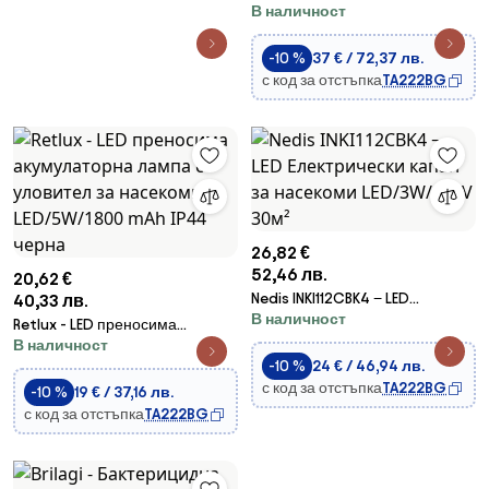
В наличност
насекоми 2xUV/10W/230V 60
m2 черен
-10 %
37 € / 72,37 лв.
с код за отстъпка
TA222BG
26,82 €
52,46 лв.
20,62 €
Nedis INKI112CBK4 − LED
40,33 лв.
В наличност
Електрически капан за
Retlux - LED преносима
насекоми LED/3W/230V 30м²
В наличност
акумулаторна лампа с
-10 %
24 € / 46,94 лв.
уловител за насекоми
с код за отстъпка
TA222BG
LED/5W/1800 mAh IP44 черна
-10 %
19 € / 37,16 лв.
с код за отстъпка
TA222BG