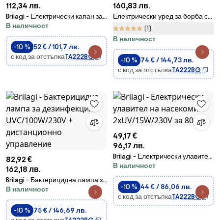
112,34 лв.
160,83 лв.
Brilagi - Електрически капан за
Електрически уред за борба с
В наличност
насекоми 2xUV/18W/230V 100
насекоми 3x20W/230V 200 m2
(1)
m2
В наличност
-10 %
52 € / 101,7 лв.
с код за отстъпка
TA222BG
-10 %
74 € / 144,73 лв.
с код за отстъпка
TA222BG
49,17 €
96,17 лв.
Brilagi - Електрически улавител
82,92 €
В наличност
на насекоми 2xUV/15W/230V за
162,18 лв.
80 m2
Brilagi - Бактерицидна лампа за
-10 %
44 € / 86,06 лв.
В наличност
дезинфекция UVC/100W/230V
с код за отстъпка
TA222BG
+ дистанционно управление
-10 %
75 € / 146,69 лв.