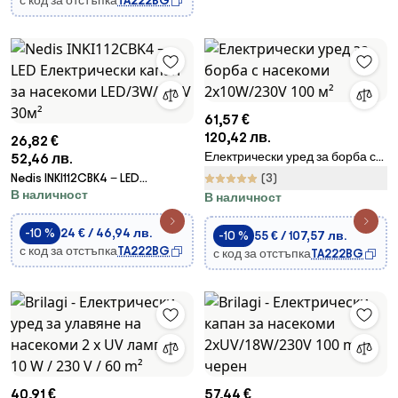
с код за отстъпка
TA222BG
61,57 €
120,42 лв.
26,82 €
Електрически уред за борба с
52,46 лв.
насекоми 2x10W/230V 100 м²
Nedis INKI112CBK4 − LED
(3)
В наличност
Електрически капан за
В наличност
насекоми LED/3W/230V 30м²
-10 %
24 € / 46,94 лв.
-10 %
55 € / 107,57 лв.
с код за отстъпка
TA222BG
с код за отстъпка
TA222BG
40,91 €
57,44 €