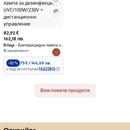
82,92 €
162,18 лв.
Brilagi - Бактерицидна лампа за
В наличност
дезинфекция UVC/100W/230V
+ дистанционно управление
-10 %
75 € / 146,69 лв.
с код за отстъпка
TA222BG
Виж повече продукти
Пропускане към началото