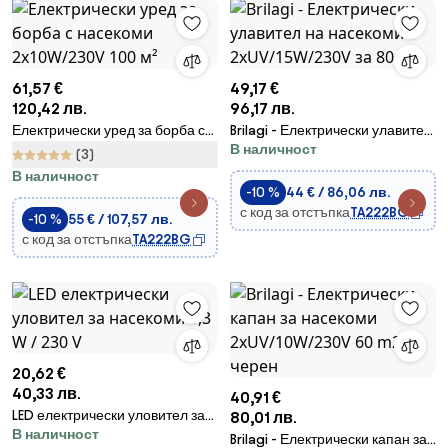
61,57 €
49,17 €
120,42 лв.
96,17 лв.
Електрически уред за борба с
Brilagi - Електрически улавител
В наличност
насекоми 2x10W/230V 100 м²
на насекоми 2xUV/15W/230V за
(3)
80 m2
В наличност
-10 %
44 € / 86,06 лв.
с код за отстъпка
TA222BG
-10 %
55 € / 107,57 лв.
с код за отстъпка
TA222BG
20,62 €
40,33 лв.
40,91 €
LED електрически уловител за
80,01 лв.
В наличност
насекоми 3,3 W / 230 V
Brilagi - Електрически капан за