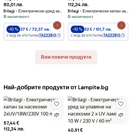
80,01 лв.
112,34 лв.
Brilagi - Електрически уред за
Brilagi - Електрически капан за
В наличност
В наличност
улавяне на насекоми 2 x UV
насекоми 2xUV/18W/230V 100
лампи / 10 W / 230 V / 60 m²
m2 черен
-10 %
37 € / 72,37 лв.
-10 %
52 € / 101,7 лв.
с код за отстъпка
TA222BG
с код за отстъпка
TA222BG
Виж повече продукти
Най-добрите продукти от Lampite.bg
57,44 €
112,34 лв.
40,91 €