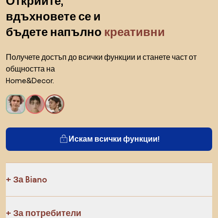
Открийте,
вдъхновете се и
бъдете напълно
креативни
Получете достъп до всички функции и станете част от
общността на
Home&Decor.
Искам всички функции!
За Biano
За потребители