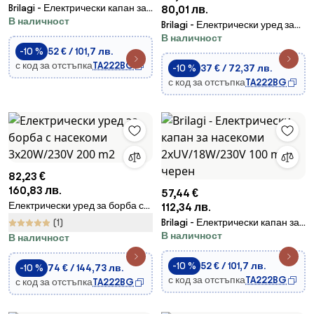
Brilagi - Електрически капан за
80,01 лв.
В наличност
насекоми 2xUV/18W/230V 100
Brilagi - Електрически уред за
m2
В наличност
улавяне на насекоми 2 x UV
-10 %
52 € / 101,7 лв.
лампи / 10 W / 230 V / 60 m²
с код за отстъпка
TA222BG
-10 %
37 € / 72,37 лв.
с код за отстъпка
TA222BG
82,23 €
160,83 лв.
57,44 €
Електрически уред за борба с
112,34 лв.
насекоми 3x20W/230V 200 m2
(1)
Brilagi - Електрически капан за
В наличност
насекоми 2xUV/18W/230V 100
В наличност
m2 черен
-10 %
52 € / 101,7 лв.
-10 %
74 € / 144,73 лв.
с код за отстъпка
TA222BG
с код за отстъпка
TA222BG