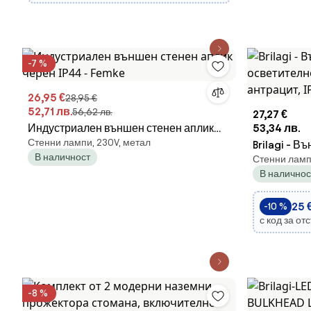
-7 %
26,95 €
28,95 €
52,71 лв.
56,62 лв.
27,27 €
Индустриален външен стенен аплик
53,34 лв.
Стенни лампи, 230V, метал
черен IP44 - Femke
Brilagi - В
В наличност
Стенни ламп
осветителн
В наличнос
антрацит, I
25 €
-10 %
с код за от
-8 %