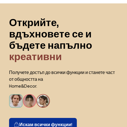
Пропускане към началото
Открийте,
вдъхновете се и
бъдете напълно
креативни
Получете достъп до всички функции и станете част
от общността на
Home&Decor.
Искам всички функции!