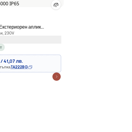
D Екстериорен аплик
и, 230V
LED/20W/230V
/6000 IP65
т
 / 41,07 лв.
стъпка
TA222BG