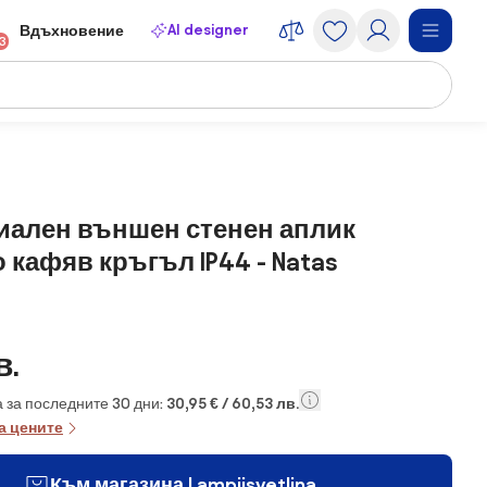
AI designer
Вдъхновение
13
иален външен стенен аплик
кафяв кръгъл IP44 - Natas
в.
 за последните 30 дни:
30,95 € / 60,53 лв.
а цените
Към магазина Lampiisvetlina