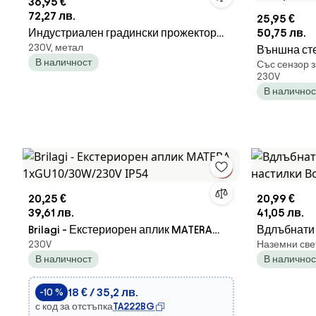
36,95 €
72,27 лв.
25,95 €
Индустриален градински прожектор
50,75 лв.
230V, метал
ръждясал кафяв квадрат IP65 -
Външна сте
В наличност
Със сензор з
Lennard
стъкло шес
230V
движение 
В наличнос
20,25 €
20,99 €
39,61 лв.
41,05 лв.
Brilagi - Екстериорен аплик MATERA
Вдлъбнати 
230V
Наземни све
1xGU10/30W/230V IP54
настилки Bo
В наличност
В наличнос
18 € / 35,2 лв.
-10 %
с код за отстъпка
TA222BG