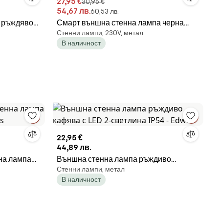
27,95 €
30,95 €
54,67 лв.
60,53 лв.
к ръждяво
Смарт външна стенна лампа черна
Стенни лампи, 230V, метал
IP44 с WiFi GU10 - Femke
В наличност
22,95 €
44,89 лв.
на лампа
Външна стенна лампа ръждиво
Стенни лампи, метал
s
кафява с LED 2-светлина IP54 - Edwin
В наличност