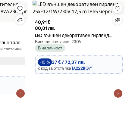
40,91 €
80,01 лв.
LED външен декоративен гирлянд
Висящи светлини, 230V
телно тяло
25xE12/1W/230V 17,5 m IP65 черен
В наличност
и светлини,
V pr. 22 cm
37 € / 72,37 лв.
-10 %
с код за отстъпка
TA222BG