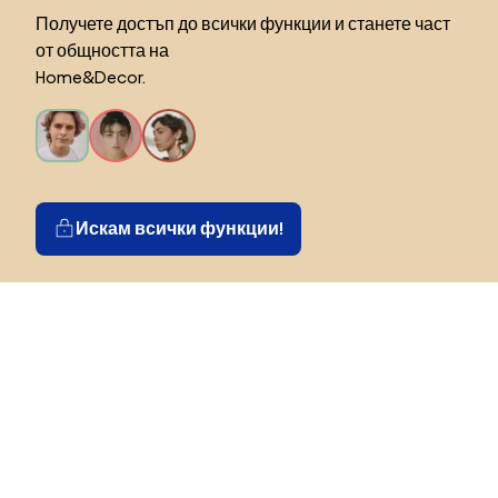
Получете достъп до всички функции и станете част
от общността на
Home&Decor.
Искам всички функции!
Изберете държава