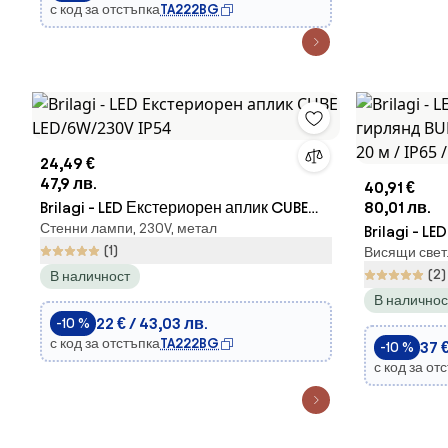
с код за отстъпка
TA222BG
24,49 €
47,9 лв.
40,91 €
Brilagi - LED Екстериорен аплик CUBE
80,01 лв.
Стенни лампи, 230V, метал
LED/6W/230V IP54
Brilagi - L
(1)
Висящи свет
гирлянд BUB
(2)
В наличност
м / IP65 / 
В наличнос
22 € / 43,03 лв.
-10 %
с код за отстъпка
TA222BG
37 €
-10 %
с код за от