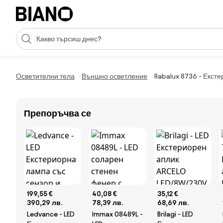
Пропускане към съдържанието
Търсене
Пропускане към футъра
Осветителни тела
Външно осветление
Rabalux 8736 - Екст
Препоръчва се
199,55 €
40,08 €
35,12 €
390,29 лв.
78,39 лв.
68,69 лв.
Ledvance - LED
Immax 08489L -
Brilagi - LED