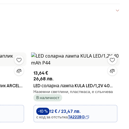
13,64 €
26,68 лв.
плик ARCELO
LED соларна лампа KULA LED/1,2V 40
Наземни светлини, пластмаса, е слънчева
mAh P44
В наличност
12 € / 23,47 лв.
-10 %
с код за отстъпка
TA222BG