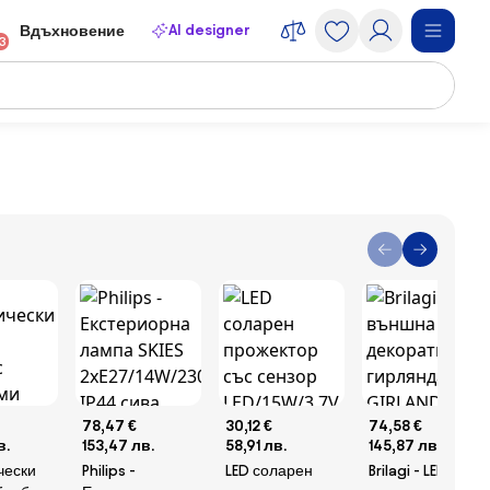
AI designer
Вдъхновение
13
78,47 €
30,12 €
74,58 €
в.
153,47 лв.
58,91 лв.
145,87 лв.
чески
Philips -
LED соларен
Brilagi - LED