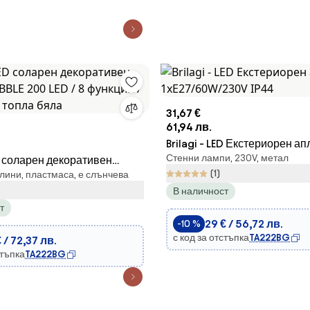
31,67 €
61,94 лв.
Brilagi - LED Екстериорен а
Стенни лампи, 230V, метал
ED соларен декоративен
1xE27/60W/230V IP44
(1)
лини, пластмаса, е слънчева
BLE 200 LED / 8 функции / 20
В наличност
топла бяла
т
29 € / 56,72 лв.
-10 %
с код за отстъпка
TA222BG
 / 72,37 лв.
стъпка
TA222BG