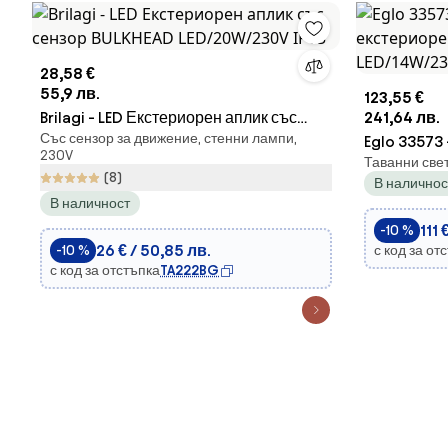
28,58 €
55,9 лв.
123,55 €
Brilagi - LED Екстериорен аплик със
241,64 лв.
Със сензор за движение, стенни лампи,
сензор BULKHEAD LED/20W/230V IP65
Eglo 33573
230V
Таванни свет
екстериоре
(8)
В наличнос
LED/14W/23
В наличност
111 
-10 %
26 € / 50,85 лв.
-10 %
с код за от
с код за отстъпка
TA222BG