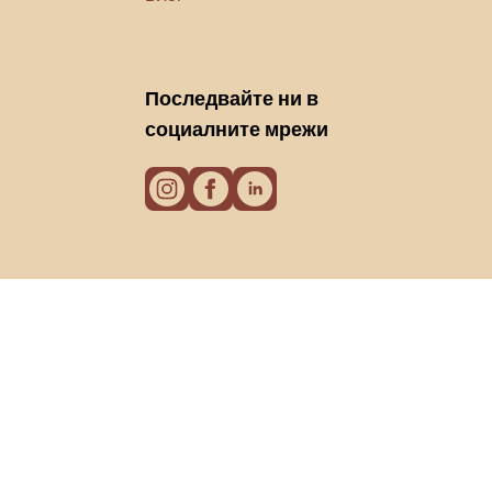
Последвайте ни в
социалните мрежи
Бисквитки
Политика за поверителност
Условия за използване
© 2026 Biano s.r.o.