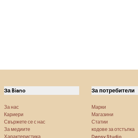
За Biano
За потребители
За нас
Марки
Кариери
Магазини
Свържете се с нас
Статии
За медиите
кодове за отстъпка
Характеристика
Densy Studio