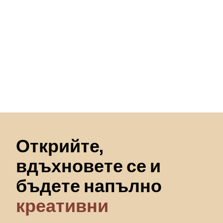
Пропускане към началото
Открийте,
вдъхновете се и
бъдете напълно
креативни