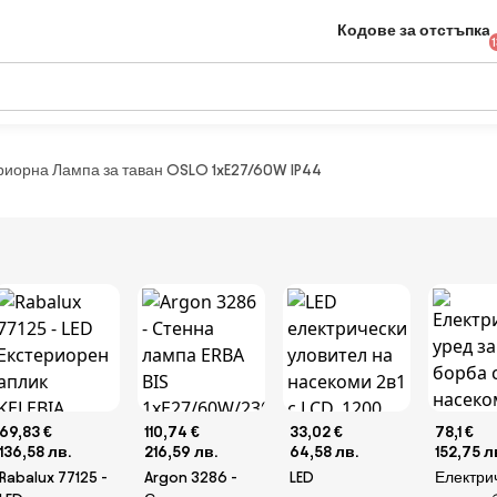
Кодове за отстъпка
ериорна Лампа за таван OSLO 1xE27/60W IP44
69,83 €
110,74 €
33,02 €
78,1 €
136,58 лв.
216,59 лв.
64,58 лв.
152,75 л
Rabalux 77125 -
Argon 3286 -
LED
Електри