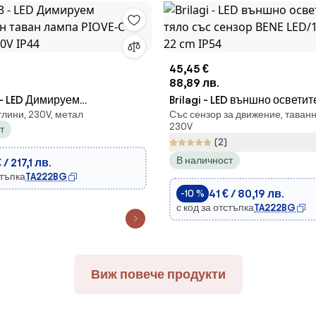
45,45 €
88,89 лв.
 - LED Димируем
Brilagi - LED външно освети
лини, 230V, метал
Със сензор за движение, таванн
н таван лампа PIOVE-C
със сензор BENE LED/18W/230
230V
т
0V IP44
IP54
(2)
В наличност
€ / 217,1 лв.
стъпка
TA222BG
41 € / 80,19 лв.
-10 %
с код за отстъпка
TA222BG
Виж повече продукти