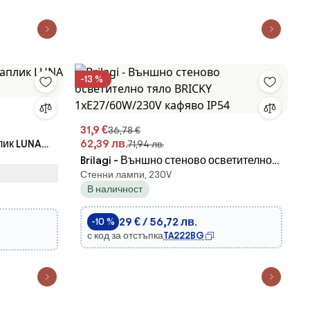
-13 %
31,9 €
36,78 €
плик LUNA
62,39 лв.
71,94 лв.
Brilagi - Външно стеново осветително
Стенни лампи, 230V
тяло BRICKY 1xE27/60W/230V кафяво
В наличност
IP54
29 € / 56,72 лв.
-10 %
с код за отстъпка
TA222BG