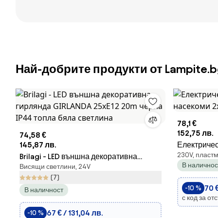
Най-добрите продукти от Lampite.b
78,1 €
152,75 лв.
74,58 €
145,87 лв.
Електричес
230V, пласт
Brilagi - LED външна декоративна
2x20W/230V
В наличнос
Висящи светлини, 24V
гирлянда GIRLANDA 25xE12 20m черна
(7)
IP44 топла бяла светлина
70 €
-10 %
В наличност
с код за от
67 € / 131,04 лв.
-10 %