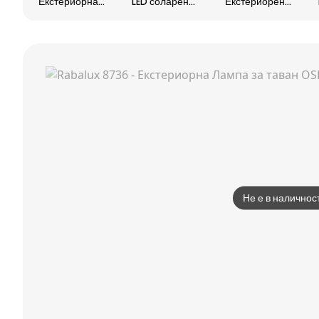
Екстериорна
LED соларен
Екстериорен
лампа със
стенен фенер с
аплик ARCELO
сензор и
сензор
LED/8W/230V
камера
LED/2W/5V IP54
IP54
LED/22W/230V
IP44 Wi-Fi
Не е в наличнос