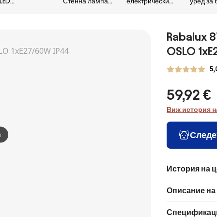
LED
Стенна лампа
електрически
уред за 
Екстериорен
ERBA BIS
уловител на
насеком
аплик KELEBIA
1xE27/60W/230V
насекоми 2в1 с
2x20W/
LED/12W/230V
LCD, 1200
180 м²
Rabalux 
IP44
mAh/5V, зелен
OSLO 1xE
5,
59,92 €
Виж история н
Следе
т
История на 
Описание на
Спецификац