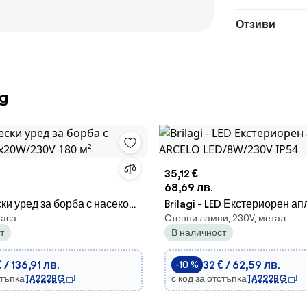
Отзиви
g
35,12 €
68,69 лв.
ки уред за борба с насекоми
Brilagi - LED Екстериорен а
маса
Стенни лампи, 230V, метал
 180 м²
LED/8W/230V IP54
т
В наличност
 / 136,91 лв.
32 € / 62,59 лв.
-10 %
стъпка
TA222BG
с код за отстъпка
TA222BG