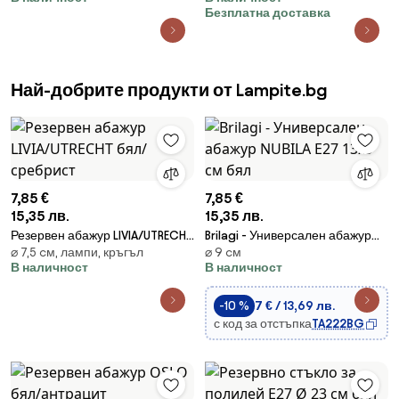
40/40/40
Безплатна доставка
Най-добрите продукти от Lampite.bg
7,85 €
7,85 €
15,35 лв.
15,35 лв.
Резервен абажур LIVIA/UTRECHT
Brilagi - Универсален абажур
⌀ 7,5 cм, лампи, кръгъл
⌀ 9 cм
бял/сребрист
NUBILA E27 13x9 см бял
В наличност
В наличност
-10 %
7 € / 13,69 лв.
с код за отстъпка
TA222BG