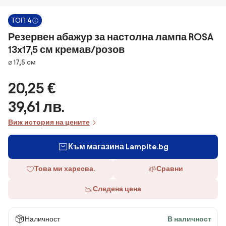
ТОП 4
Резервен абажур за настолна лампа ROSA
13x17,5 см кремав/розов
Размери
⌀ 17,5 cм
20,25 €
39,61 лв.
Виж история на цените
Към магазина Lampite.bg
Това ми харесва.
Сравни
Следена цена
Наличност
В наличност