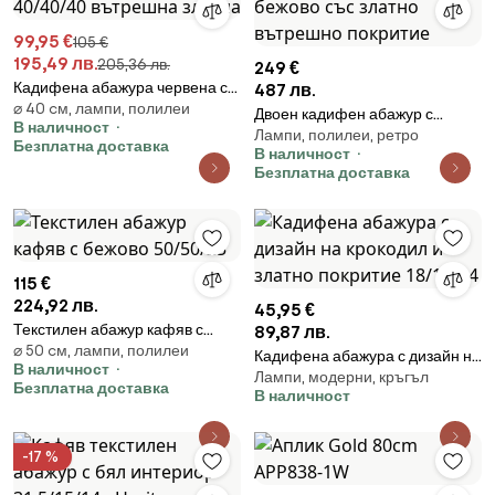
99,95 €
105 €
195,49 лв.
205,36 лв.
249 €
Кадифена абажура червена с
487 лв.
⌀ 40 cм, лампи, полилеи
дизайн на паун 40/40/40
Двоен кадифен абажур с
В наличност
вътрешна златна
Лампи, полилеи, ретро
дизайн на листа в бежово със
Безплатна доставка
В наличност
златно вътрешно покритие
Безплатна доставка
115 €
224,92 лв.
45,95 €
Текстилен абажур кафяв с
89,87 лв.
⌀ 50 cм, лампи, полилеи
бежово 50/50/25
Кадифена абажура с дизайн на
В наличност
Лампи, модерни, кръгъл
крокодил и златно покритие
Безплатна доставка
В наличност
18/18/14
-17 %