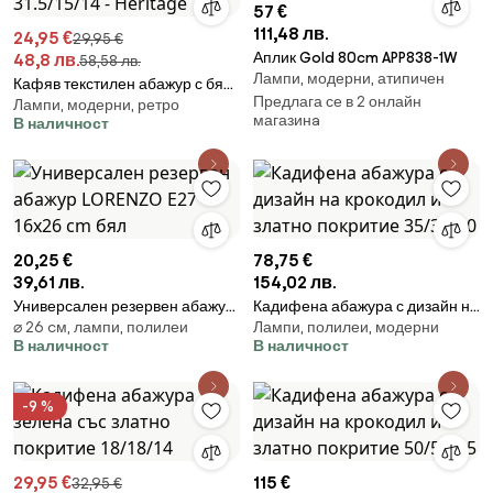
57 €
111,48 лв.
24,95 €
29,95 €
Аплик Gold 80cm APP838-1W
48,8 лв.
58,58 лв.
Лампи, модерни, атипичен
Кафяв текстилен абажур с бял
Предлага се в 2 онлайн
Лампи, модерни, ретро
интериор 31.5/15/14 - Heritage
магазинa
В наличност
20,25 €
78,75 €
39,61 лв.
154,02 лв.
Универсален резервен абажур
Кадифена абажура с дизайн на
⌀ 26 cм, лампи, полилеи
Лампи, полилеи, модерни
LORENZO E27 16x26 cm бял
крокодил и златно покритие
В наличност
В наличност
35/35/20
-9 %
29,95 €
115 €
32,95 €