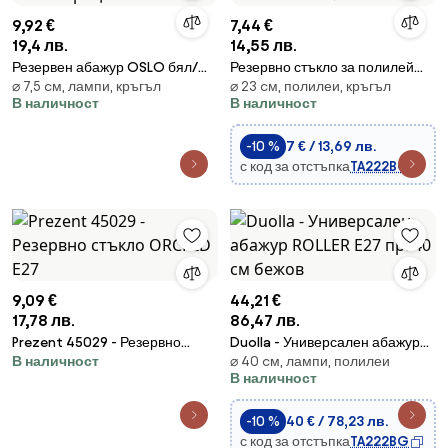
9,92 €
7,44 €
19,4 лв.
14,55 лв.
Резервен абажур OSLO бял/
Резервно стъкло за полилей
⌀ 7,5 cм, лампи, кръгъл
⌀ 23 cм, полилеи, кръгъл
антрацит
E27 Ø 23 см бял
В наличност
В наличност
-10 %
7 € / 13,69 лв.
с код за отстъпка
TA222BG
9,09 €
44,21 €
17,78 лв.
86,47 лв.
Prezent 45029 - Резервно
Duolla - Универсален абажур
В наличност
⌀ 40 cм, лампи, полилеи
стъкло ORCHID E27
ROLLER E27 пр. 40 см бежов
В наличност
-10 %
40 € / 78,23 лв.
с код за отстъпка
TA222BG