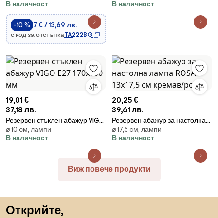
В наличност
В наличност
-10 %
7 € / 13,69 лв.
с код за отстъпка
TA222BG
19,01 €
20,25 €
37,18 лв.
39,61 лв.
Резервен стъклен абажур VIGO
Резервен абажур за настолна
⌀ 10 cм, лампи
⌀ 17,5 cм, лампи
E27 170x100 мм
лампа ROSA 13x17,5 см кремав/
В наличност
В наличност
розов
Виж повече продукти
Пропускане към началото
Открийте,