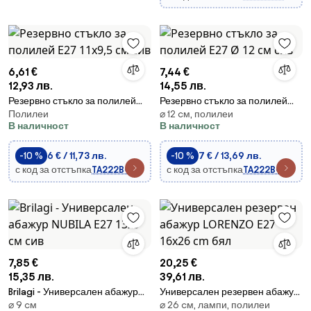
6,61 €
7,44 €
12,93 лв.
14,55 лв.
Резервно стъкло за полилей
Резервно стъкло за полилей
Полилеи
⌀ 12 cм, полилеи
E27 11x9,5 см сив
E27 Ø 12 см сив
В наличност
В наличност
-10 %
6 € / 11,73 лв.
-10 %
7 € / 13,69 лв.
с код за отстъпка
TA222BG
с код за отстъпка
TA222BG
7,85 €
20,25 €
15,35 лв.
39,61 лв.
Brilagi - Универсален абажур
Универсален резервен абажур
⌀ 9 cм
⌀ 26 cм, лампи, полилеи
NUBILA E27 13x9 см сив
LORENZO E27 16x26 cm бял