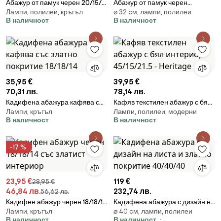
Абажур от памук черен 20/15/13
Абажур от памук черен
Лампи, полилеи, кръгъл
⌀ 32 cм, лампи, полилеи
със златен интериор
32/25/18 със златен интериор
В наличност
В наличност
35,95 €
39,95 €
70,31 лв.
78,14 лв.
Кадифена абажура кафява със
Кафяв текстилен абажур с бял
Лампи, кръгъл
Лампи, полилеи, модерни
златно покритие 18/18/14
интериор 45/15/21.5 - Heritage
В наличност
В наличност
-17 %
23,95 €
119 €
28,95 €
46,84 лв.
232,74 лв.
56,62 лв.
Кадифен абажур черен 18/18/14
Кадифена абажура с дизайн на
Лампи, кръгъл
⌀ 40 cм, лампи, полилеи
със златист интериор
листа и златно покритие
В наличност
В наличност