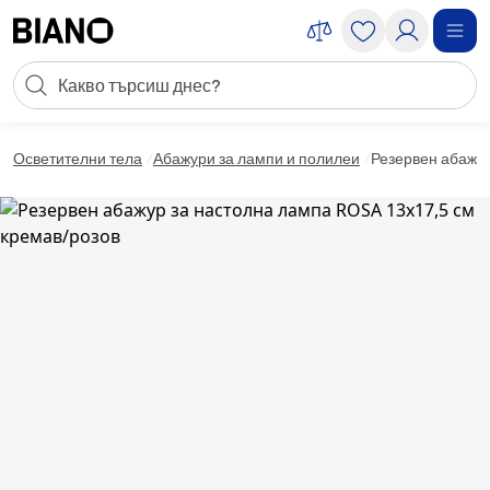
Пропускане към съдържанието
Търсене
Пропускане към футъра
Осветителни тела
Абажури за лампи и полилеи
Резервен абажур