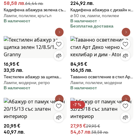
58,58 лв.
224,92 лв.
64,44 лв.
Кадифена абажура зелена със
Кадифена абажура с дизайн на
Лампи, полилеи, кръгъл
⌀ 50 cм, лампи, полилеи
златно покритие 18/18/14
крокодил и златно покритие
В наличност
В наличност
50/50/25
Безплатна доставка
16,95 €
84,95 €
33,15 лв.
166,15 лв.
Текстилен абажур за щипка
Таванно осветление в стил Арт
Лампи, модерни, ретро
Лампи, полилеи, модерни
зелен 12/8.5/15 - Granny
Деко черно с кехлибар и дим -
В наличност
В наличност
Atomic
-7 %
20,95 €
27,95 €
29,95 €
40,97 лв.
54,67 лв.
58,58 лв.