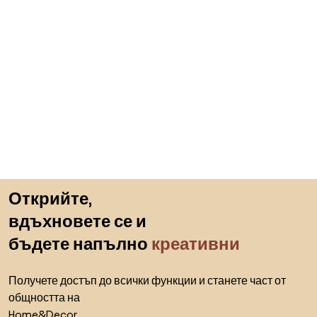
Пропускане към началото
Открийте,
вдъхновете се и
бъдете напълно
креативни
Получете достъп до всички функции и станете част от
общността на
Home&Decor.