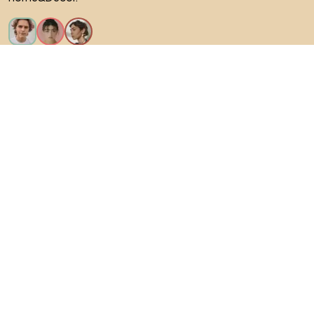
Искам всички функции!
За Biano
За потребители
За магазини
Не забравяйте да проучите