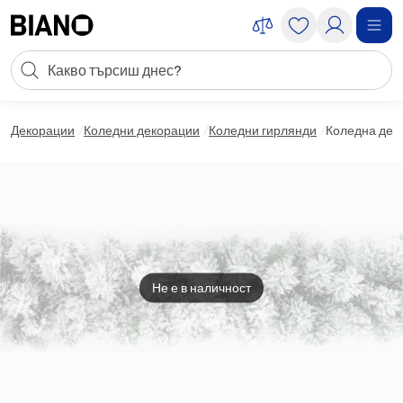
Пропускане към съдържанието
Търсене
Пропускане към футъра
Декорации
Коледни декорации
Коледни гирлянди
Коледна дек
Не е в наличност