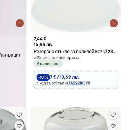
7,44 €
14,55 лв.
Резервно стъкло за полилей E27 Ø 23
/антрацит
⌀ 23 cм, полилеи, кръгъл
см бял
В наличност
7 € / 13,69 лв.
-10 %
с код за отстъпка
TA222BG