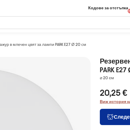
Кодове за отстъпка
1
ажур в млечен цвят за лампи PARK E27 Ø 20 см
Резервен
PARK E27 
Размери
⌀ 20 cм
20,25 €
Виж история н
Следе