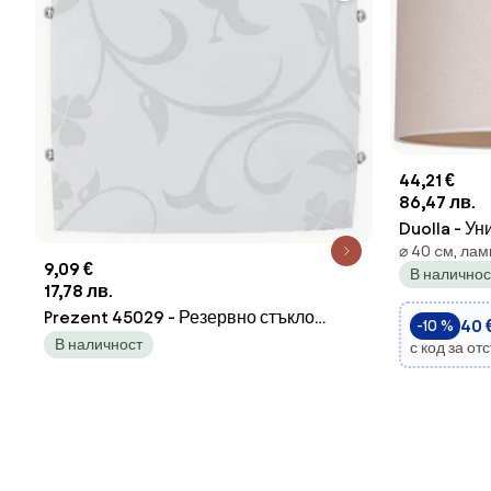
44,21 €
86,47 лв.
Duolla - У
⌀ 40 cм, лам
E27 пр. 40 
9,09 €
В наличнос
17,78 лв.
Prezent 45029 - Резервно стъкло
40 €
-10 %
ORCHID E27
В наличност
с код за от