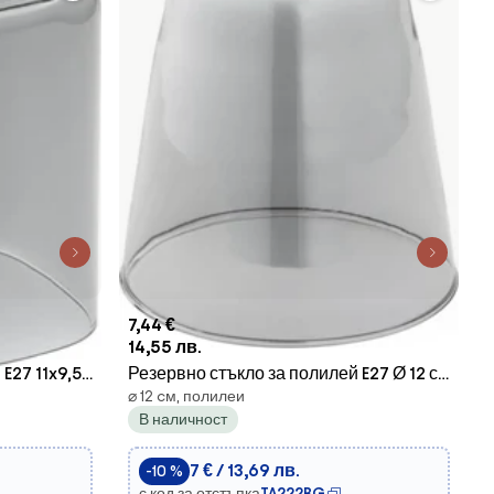
7,44 €
14,55 лв.
E27 11x9,5
Резервно стъкло за полилей E27 Ø 12 см
⌀ 12 cм, полилеи
сив
В наличност
7 € / 13,69 лв.
-10 %
с код за отстъпка
TA222BG