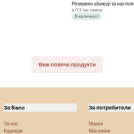
Резервен абажур за настол
⌀ 17,5 cм, лампи
ROSA 13x17,5 см кремав/роз
В наличност
Виж повече продукти
За Biano
За потребители
За нас
Марки
Кариери
Магазини