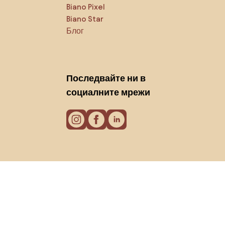
Biano Pixel
Biano Star
Блог
Последвайте ни в
социалните мрежи
Бисквитки
Политика за поверителност
Условия за използване