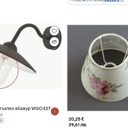
тъклен абажур VIGO E27
пи
20,25 €
т
39,61 лв.