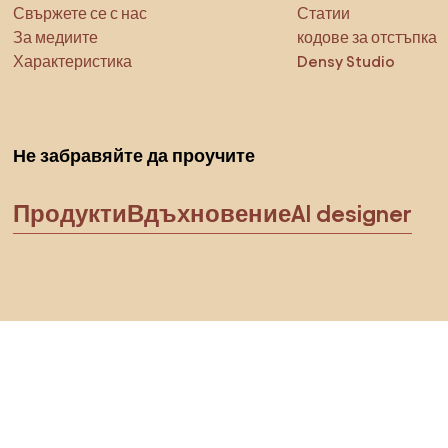
Свържете се с нас
Статии
За медиите
кодове за отстъпка
Характеристика
Densy Studio
Не забравяйте да проучите
Продукти
Вдъхновение
AI designer