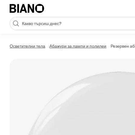
Пропускане към съдържанието
Търсене
Пропускане към футъра
Осветителни тела
Абажури за лампи и полилеи
Резервен аб