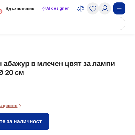
AI designer
Вдъхновение
9
 абажур в млечен цвят за лампи
Ø 20 см
а цените
те за наличност