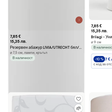
7,85 €
15,35 лв.
7,85 €
Brilagi - У
15,35 лв.
⌀ 9 cм
E27 13x9 см
Резервен абажур LIVIA/UTRECHT бял/
В наличнос
⌀ 7,5 cм, лампи, кръгъл
сребрист
В наличност
7 € 
-10 %
с код за от