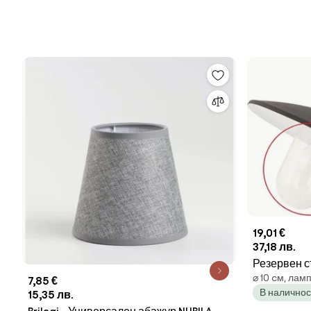
19,01 €
37,18 лв.
Резервен с
⌀ 10 cм, лам
170x100 мм
7,85 €
В наличнос
15,35 лв.