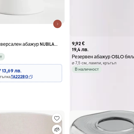
9,92 €
ниверсален абажур NUBILA
19,4 лв.
 бял
Резервен абажур OSLO бял
т
⌀ 7,5 cм, лампи, кръгъл
В наличност
/ 13,69 лв.
стъпка
TA222BG