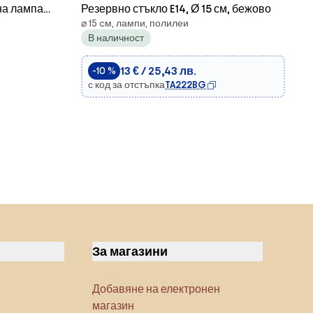
на лампа
Резервно стъкло E14, Ø 15 см, бежово
⌀ 15 cм, лампи, полилеи
ов
В наличност
13 € / 25,43 лв.
-10 %
с код за отстъпка
TA222BG
За магазини
Добавяне на електронен
магазин