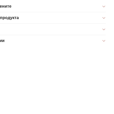
цените
 продукта
ии