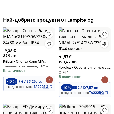
Най-добрите продукти от Lampite.bg
19,38 €
37,9 лв.
61,57 €
Brilagi - Спот за баня MIA
120,42 лв.
Таванно осветление, с IP44
1xGU10/30W/230V 84x80 мм
Nordlux - Осветително тяло за
В наличност
бял IP54
С IP44
огледало за баня NIMAL
В наличност
2xE14/25W/230V IP44 месинг
-10 %
17 € / 33,25 лв.
с код за отстъпка
TA222BG
-10 %
55 € / 107,57 лв.
с код за отстъпка
TA222BG