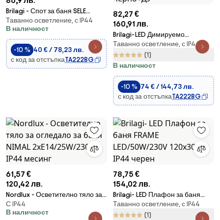
86,9 лв.
Brilagi - Спот за баня SELE
82,27 €
Таванно осветление, с IP44
3xGU10/30W/230V IP44 черен
160,91 лв.
В наличност
Brilagi-LED Димируемо
Таванно осветление, с IP44
осветително тяло за баня
-10 %
40 € / 78,23 лв.
FRAME SMART LED/50W/230V
(1)
с код за отстъпка
TA222BG
IP44 черно+ДУ
В наличност
-10 %
74 € / 144,73 лв.
с код за отстъпка
TA222BG
61,57 €
78,75 €
120,42 лв.
154,02 лв.
Nordlux - Осветително тяло за
Brilagi- LED Плафон за баня
С IP44
Таванно осветление, с IP44
огледало за баня NIMAL
FRAME LED/50W/230V 120x30
В наличност
2xE14/25W/230V IP44 месинг
см IP44 черен
(1)