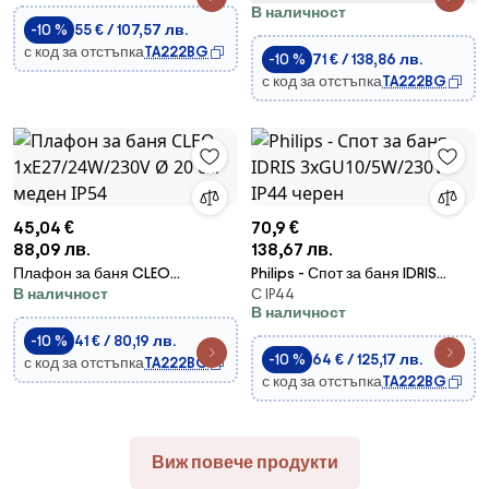
В наличност
-10 %
55 € / 107,57 лв.
с код за отстъпка
TA222BG
-10 %
71 € / 138,86 лв.
с код за отстъпка
TA222BG
45,04 €
70,9 €
88,09 лв.
138,67 лв.
Плафон за баня CLEO
Philips - Спот за баня IDRIS
В наличност
С IP44
1xE27/24W/230V Ø 20 см меден
3xGU10/5W/230V IP44 черен
В наличност
IP54
-10 %
41 € / 80,19 лв.
-10 %
64 € / 125,17 лв.
с код за отстъпка
TA222BG
с код за отстъпка
TA222BG
Виж повече продукти