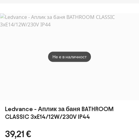
лампа бяла
LED 1
LED A60 IP44 -
IP44 - Caz
пластмаса
светл
Katrijn
овална 2-
Silly
светлина -
Baleno
Не е в наличност
Ledvance - Аплик за баня BATHROOM
CLASSIC 3xE14/12W/230V IP44
39,21 €