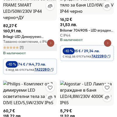
16,12 €
31,53 лв.
82,27 €
Briloner 7049015 - LED вградено
160,91 лв.
С IP44
осветително тяло за баня
Brilagi-LED Димируемо
В наличност
LED/6W/230V IP44 черно
Таванно осветление, с IP44
осветително тяло за баня
FRAME SMART LED/50W/230V
(1)
-10 %
15 € / 29,34 лв.
IP44 черно+ДУ
В наличност
с код за отстъпка
TA222BG
-10 %
74 € / 144,73 лв.
с код за отстъпка
TA222BG
60,7 €
5,79 €
118,72 лв.
11,32 лв.