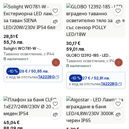
28,51 €
55,76 лв.
30,17 €
Solight WO781-W -
59,01 лв.
Таванно осветление, с IP44
Екстериорна LED лампа за
GLOBO 12392-18S - LED
В наличност
таван SIENA LED/20W/230V IP54
Таванно осветление, с IP44
вградено таванно осветително
бял
В наличност
тяло за баня със сензор POLLY
-10 %
26 € / 50,85 лв.
LED/18W
с код за отстъпка
TA222BG
-10 %
27 € / 52,81 лв.
с код за отстъпка
TA222BG
45,04 €
88,09 лв.