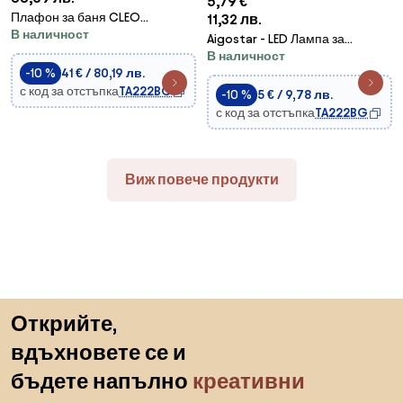
5,79 €
Плафон за баня CLEO
11,32 лв.
В наличност
1xE27/24W/230V Ø 20 см меден
Aigostar - LED Лампа за
IP54
В наличност
вграждане в баня
-10 %
41 € / 80,19 лв.
LED/4,8W/230V 3000K черен
с код за отстъпка
TA222BG
IP65
-10 %
5 € / 9,78 лв.
с код за отстъпка
TA222BG
Виж повече продукти
Пропускане към началото
Открийте,
вдъхновете се и
бъдете напълно
креативни