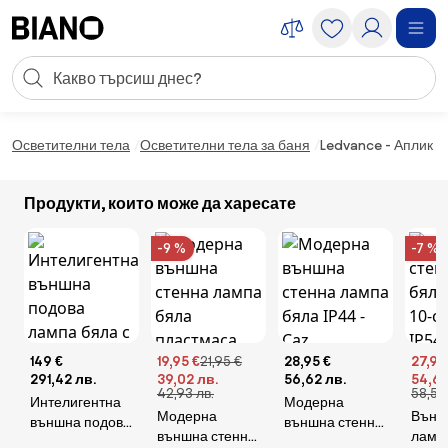
Пропускане към съдържанието
Търсене
Пропускане към футъра
Осветителни тела
Осветителни тела за баня
Ledvance - Аплик 
Продукти, които може да харесате
-9 %
-7 %
149 €
19,95 €
21,95 €
28,95 €
27,95
291,42 лв.
39,02 лв.
56,62 лв.
54,67
42,93 лв.
58,58
Интелигентна
Модерна
Модерна
Външ
външна подова
външна стенна
външна стенна
лампа
лампа бяла с
лампа бяла