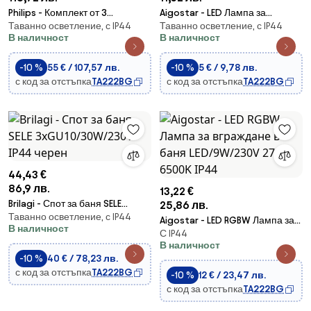
Philips - Комплект от 3
Aigostar - LED Лампа за
Таванно осветление, с IP44
Таванно осветление, с IP44
димируеми LED осветителни
вграждане в баня
В наличност
В наличност
тела за баня DIVE
LED/4,8W/230V 4000K бял IP65
LED/5,5W/230V IP65
-10 %
55 € / 107,57 лв.
-10 %
5 € / 9,78 лв.
с код за отстъпка
TA222BG
с код за отстъпка
TA222BG
44,43 €
86,9 лв.
13,22 €
Brilagi - Спот за баня SELE
25,86 лв.
Таванно осветление, с IP44
3xGU10/30W/230V IP44 черен
Aigostar - LED RGBW Лампа за
В наличност
С IP44
вграждане в баня LED/9W/230V
В наличност
2700-6500K IP44
-10 %
40 € / 78,23 лв.
с код за отстъпка
TA222BG
-10 %
12 € / 23,47 лв.
с код за отстъпка
TA222BG