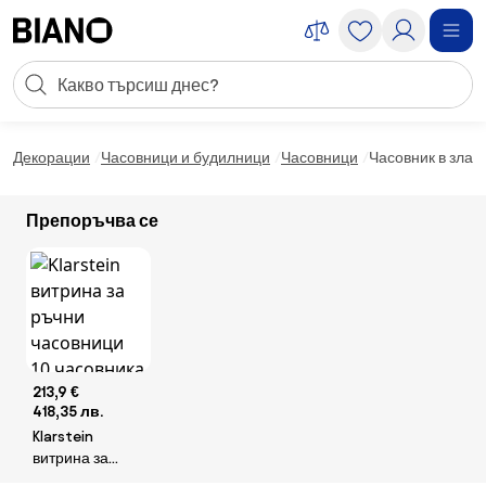
Пропускане към съдържанието
Търсене
Пропускане към футъра
Декорации
Часовници и будилници
Часовници
Часовник в злати
Препоръчва се
213,9 €
418,35 лв.
Klarstein
витрина за
ръчни