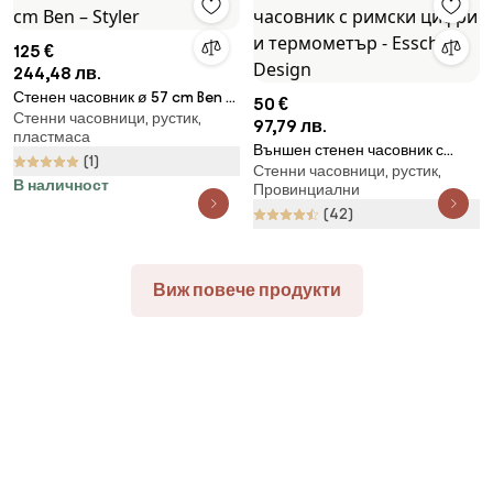
125 €
244,48 лв.
Стенен часовник ø 57 cm Ben –
50 €
Стенни часовници, рустик,
Styler
97,79 лв.
пластмаса
Външен стенен часовник с
(1)
Стенни часовници, рустик,
римски цифри и термометър -
В наличност
Провинциални
Esschert Design
(42)
Виж повече продукти