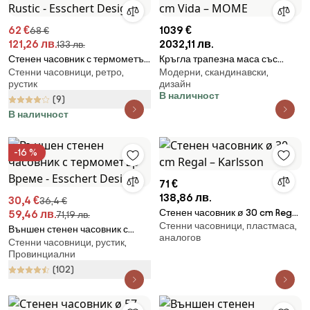
62 €
1039 €
68 €
121,26 лв.
2032,11 лв.
133 лв.
Стенен часовник с термометър
Кръгла трапезна маса със
Стенни часовници, ретро,
Модерни, скандинавски,
Ego Dekor Rustic - Esschert
стъклен плот ø 120 cm Vida –
рустик
дизайн
Design
MOME
В наличност
(9)
В наличност
-16 %
71 €
138,86 лв.
30,4 €
36,4 €
Стенен часовник ø 30 cm Regal
59,46 лв.
71,19 лв.
Стенни часовници, пластмаса,
– Karlsson
Външен стенен часовник с
аналогов
Стенни часовници, рустик,
термометър Време - Esschert
Провинциални
Design
(102)