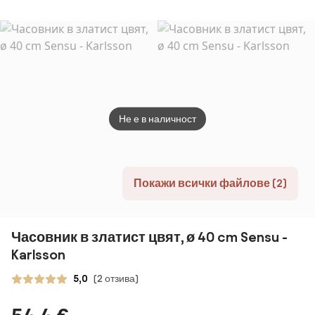
часовници 10
часовника
Не е в наличност
Покажи всички файлове (2)
Часовник в златист цвят, ø 40 cm Sensu -
Karlsson
5,0
(2 отзива)