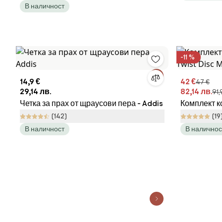
В наличност
-11 %
14,9 €
42 €
47 €
29,14 лв.
82,14 лв.
91,
Четка за прах от щраусови пера - Addis
Комплект ко
Twist Disc
(142)
(19
В наличност
В наличнос