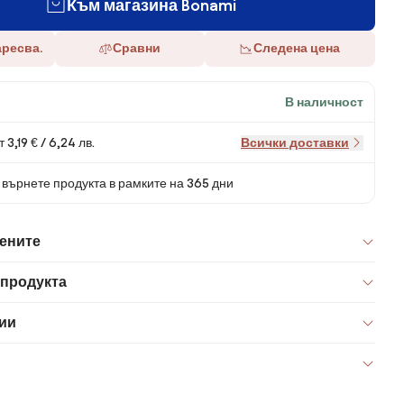
Към магазина Bonami
аресва.
Сравни
Следена цена
В наличност
 3,19 € / 6,24 лв.
Всички доставки
върнете продукта в рамките на 365 дни
цените
 продукта
ии