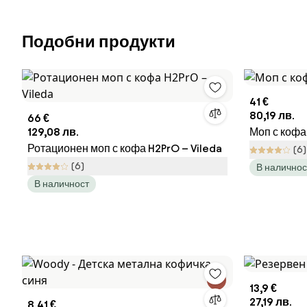
Подобни продукти
41 €
80,19 лв.
66 €
129,08 лв.
Моп с кофа 
Ротационен моп с кофа H2PrO – Vileda
(6)
(6)
В наличнос
В наличност
13,9 €
27,19 лв.
8,41 €