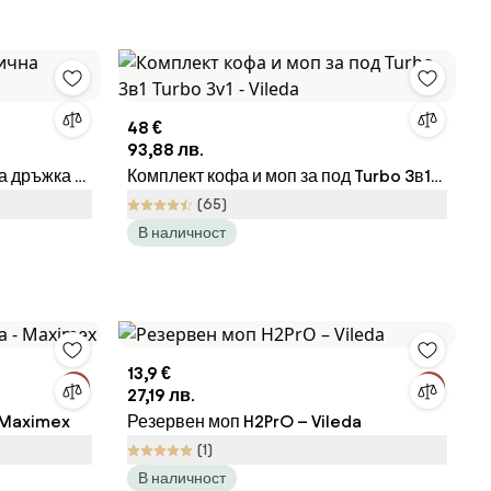
48 €
93,88 лв.
а дръжка -
Комплект кофа и моп за под Turbo 3в1
Turbo 3v1 - Vileda
(65)
В наличност
13,9 €
27,19 лв.
 Maximex
Резервен моп H2PrO – Vileda
(1)
В наличност