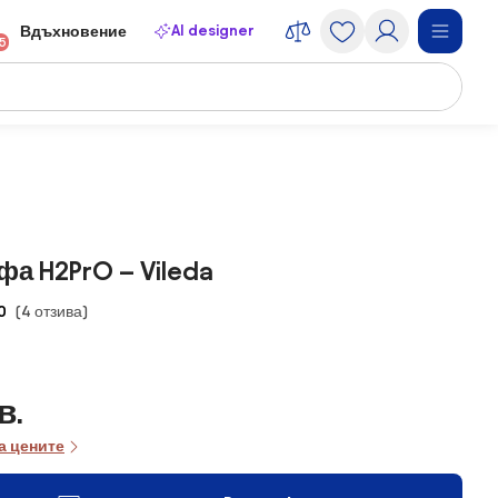
AI designer
Вдъхновение
15
фа H2PrO – Vileda
0
(4 отзива)
в.
а цените