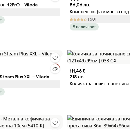
оп H2PrO – Vileda
86,06 лв.
Комплект кофа и моп за под 
Vileda
(60)
т
В наличност
111,46 €
Steam Plus XXL – Vileda
218 лв.
Количка за почистване сива
(121x49x99cм.) 033 GX
т