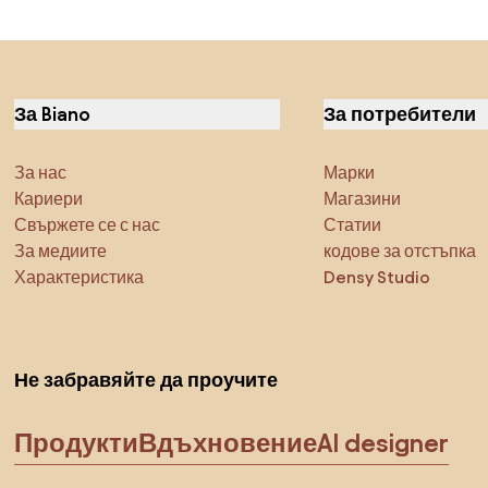
За Biano
За потребители
За нас
Марки
Кариери
Магазини
Свържете се с нас
Статии
За медиите
кодове за отстъпка
Характеристика
Densy Studio
Не забравяйте да проучите
Продукти
Вдъхновение
AI designer