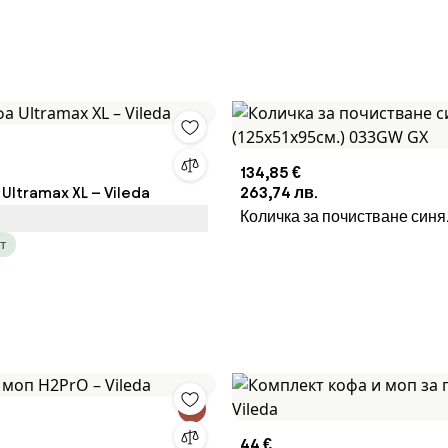
134,85 €
Ultramax XL – Vileda
263,74 лв.
Количка за почистване синя
(125x51x95cм.) 033GW GX
т
44 €