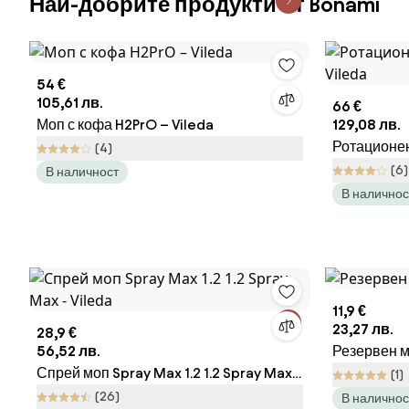
Най-добрите продукти от Bonami
54 €
105,61 лв.
66 €
Моп с кофа H2PrO – Vileda
129,08 лв.
Ротационен
(4)
(6)
В наличност
В наличнос
11,9 €
23,27 лв.
28,9 €
56,52 лв.
Резервен м
Спрей моп Spray Max 1.2 1.2 Spray Max -
(1)
Vileda
(26)
В наличнос