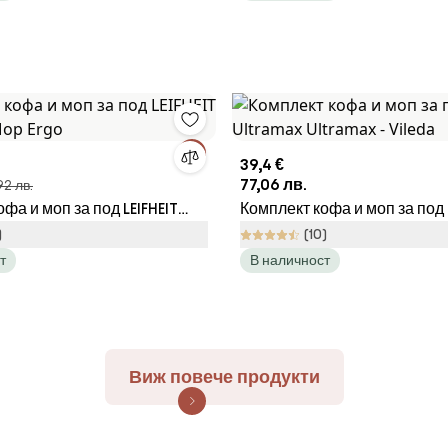
39,4 €
77,06 лв.
92 лв.
фа и моп за под LEIFHEIT
Комплект кофа и моп за под
 Mop Ergo
Ultramax - Vileda
)
(10)
т
В наличност
Виж повече продукти