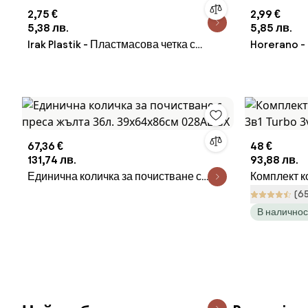
2,75 €
2,99 €
5,38 лв.
5,85 лв.
Irak Plastik - Пластмасова четка с
Horerano -
лопатка различни цветове (TE-355)
сервиране 
67,36 €
48 €
131,74 лв.
93,88 лв.
Единична количка за почистване с
Комплект к
преса жълта 36л. 39x64x86cм 028AL
Turbo 3v1 -
(6
GX
В наличнос