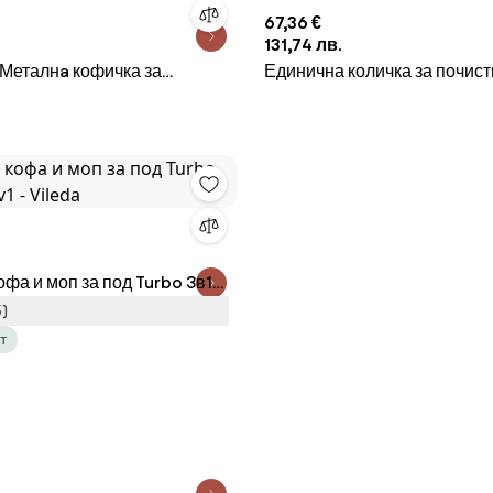
67,36 €
131,74 лв.
 Металнa кофичка за
Единична количка за почист
черна 10см-(5410-K)
преса сива 36л. 39x64x86c
офа и моп за под Turbo 3в1
 Vileda
5)
т