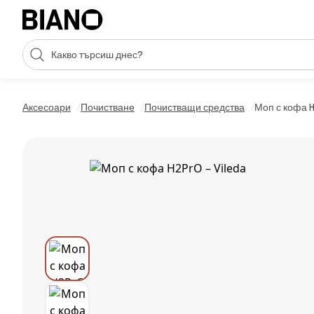
Пропускане към съдържанието
Търсене
Пропускане към футъра
Аксесоари
Почистване
Почистващи средства
Моп с кофа H