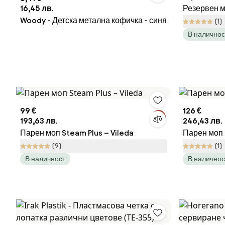
16,45 лв.
Резервен м
Woody - Детска метална кофичка - синя
(1)
В наличнос
99 €
126 €
193,63 лв.
246,43 лв.
Парен моп Steam Plus – Vileda
Парен моп 
(9)
(1)
В наличност
В наличнос