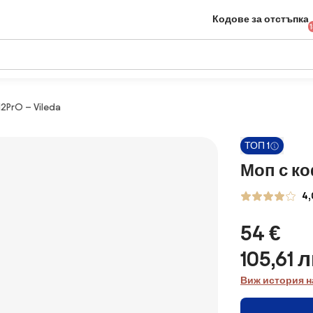
Кодове за отстъпка
2PrO – Vileda
ТОП 1
Моп с ко
4,
54 €
105,61 л
Виж история н