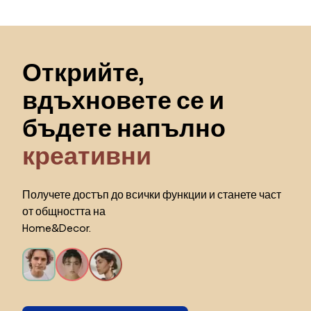
Пропускане към началото
Открийте,
вдъхновете се и
бъдете напълно
креативни
Получете достъп до всички функции и станете част
от общността на
Home&Decor.