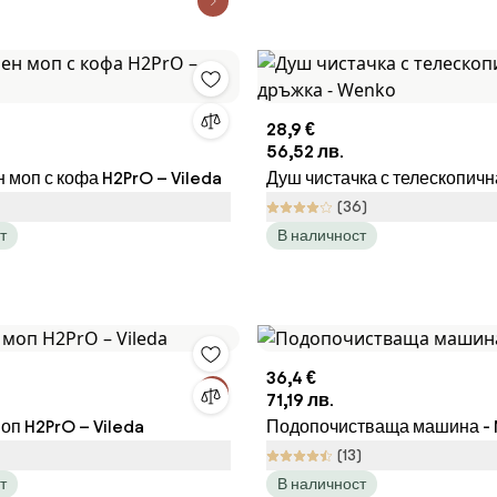
28,9 €
56,52 лв.
 моп с кофа H2PrO – Vileda
Душ чистачка с телескопичн
Wenko
(36)
т
В наличност
36,4 €
71,19 лв.
оп H2PrO – Vileda
Подопочистваща машина -
(13)
т
В наличност