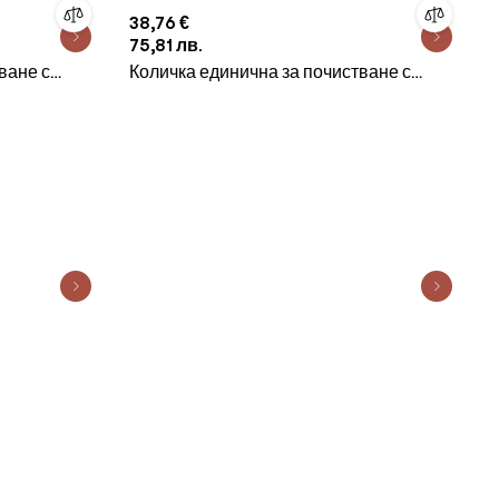
38,76 €
75,81 лв.
ване с
Количка единична за почистване с
м. 028AL GX
преса синя 20л. 28x49x69cм. 101VL GX