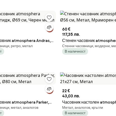
60 €
117,35 лв.
овник atmosphera Andras,
Стенен часовник atmosphera
ници, ретро, метал
Стенни часовници, модерни, м
69 см, Черен метал
Ø56 см, Метал, Мраморен е
т
В наличност
22 €
43,03 лв.
овник atmosphera Parker,
Часовник настолен atmosp
вници, метал, аналогов
Метал, аналогов, кръгли
 Ø80 см, Метал
21x27 см, Метал
т
В наличност