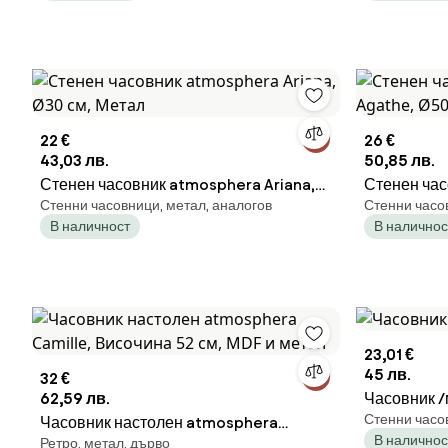
22 €
26 €
43,03 лв.
50,85 лв.
Стенен часовник atmosphera Ariana,
Стенен час
Стенни часовници, метал, аналогов
Стенни часо
Ø30 см, Метал
Ø50 см, Пл
В наличност
В наличнос
23,01 €
45 лв.
32 €
62,59 лв.
Часовник /
Стенни часо
Часовник настолен atmosphera
В наличнос
Ретро, метал, дърво
Camille, Височина 52 см, MDF и метал