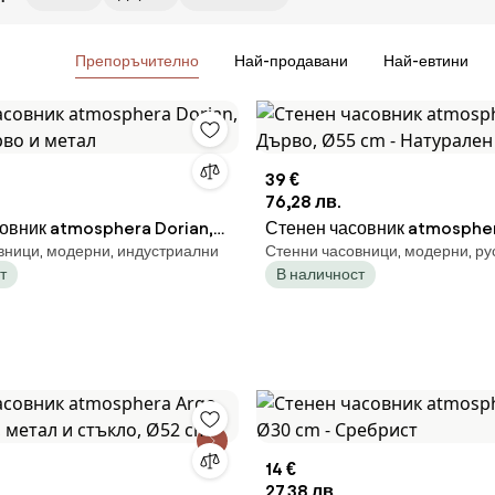
Препоръчително
Най-продавани
Най-евтини
39 €
76,28 лв.
овник atmosphera Dorian,
Стенен часовник atmospher
вници, модерни, индустриални
Стенни часовници, модерни, ру
рво и метал
Дърво, Ø55 cm - Натурален
т
В наличност
14 €
27,38 лв.