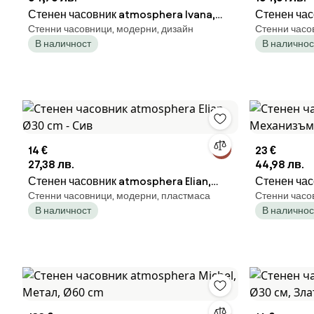
Стенен часовник atmosphera Ivana,
Стенен час
Стенни часовници, модерни, дизайн
Стенни часо
Дърво, Ø38 cm - Натурален
механизъм,
В наличност
В наличнос
14 €
23 €
27,38 лв.
44,98 лв.
Стенен часовник atmosphera Elian,
Стенен час
Стенни часовници, модерни, пластмаса
Стенни часо
Ø30 cm - Сив
Механизъм,
В наличност
В наличнос