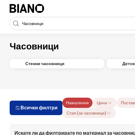
Пропускане към съдържанието
Търсене
Пропускане към футъра
Часовници
Стенни часовници
Детск
Намаления
Цена
Постав
Всички филтри
Стая (за часовници)
Искате ли да филтрирате по материал за часовни