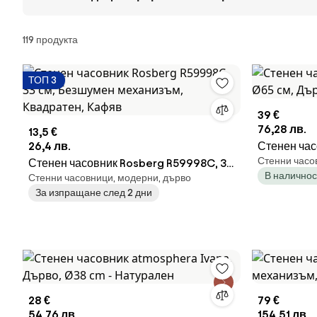
Продукти
119 продукта
ТОП 3
39 €
76,28 лв.
13,5 €
26,4 лв.
Стенен час
Стенни часо
Стенен часовник Rosberg R59998C, 33
Ø65 см, Дъ
В наличнос
Стенни часовници, модерни, дърво
см, Безшумен механизъм, Квадратен,
За изпращане след 2 дни
Кафяв
28 €
79 €
54,76 лв.
154,51 лв.