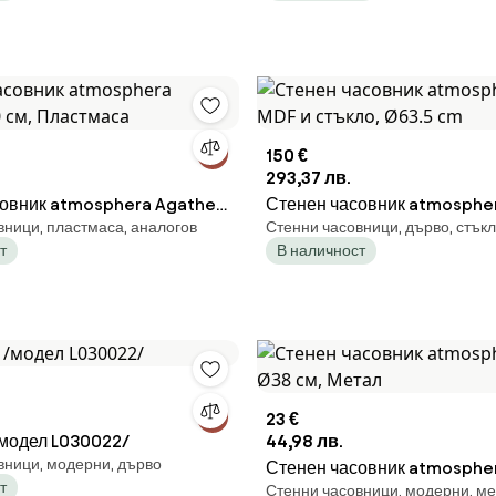
150 €
293,37 лв.
овник atmosphera Agathe,
Стенен часовник atmospher
вници, пластмаса, аналогов
Стенни часовници, дърво, стък
астмаса
MDF и стъкло, Ø63.5 cm
т
В наличност
23 €
модел L030022/
44,98 лв.
вници, модерни, дърво
Стенен часовник atmosphera
т
Стенни часовници, модерни, м
Ø38 см, Метал