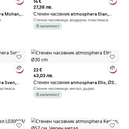
14 €
27,38 лв.
ra Mohan,
Стенен часовник atmosphera Elian,
о
Стенни часовници, модерни, пластмаса
MDF
Ø30 cm - Бял
В наличност
22 €
43,03 лв.
a Sven,
Стенен часовник atmosphera Ellis, Ø30
ластмаса
Стенни часовници, метал, дърво
cm
В наличност