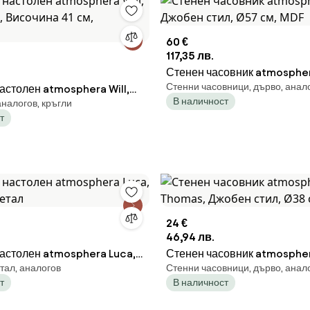
60 €
117,35 лв.
Стенен часовник atmospher
Стенни часовници, дърво, анал
астолен atmosphera Will,
Джобен стил, Ø57 см, MDF
В наличност
налогов, кръгли
 Височина 41 см,
т
24 €
46,94 лв.
астолен atmosphera Luca,
Стенен часовник atmosphe
тал, аналогов
Стенни часовници, дърво, анал
Метал
Джобен стил, Ø38 см, MDF
т
В наличност