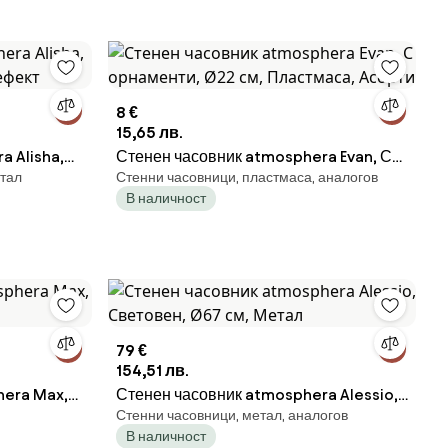
8 €
15,65 лв.
 Alisha,
Стенен часовник atmosphera Evan, С
етал
Стенни часовници, пластмаса, аналогов
фект
орнаменти, Ø22 см, Пластмаса, Асорти
В наличност
79 €
154,51 лв.
hera Max,
Стенен часовник atmosphera Alessio,
Стенни часовници, метал, аналогов
Световен, Ø67 см, Метал
В наличност