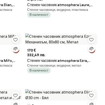
 Elian,
Стенен часовник atmosphera Laure,
ластмаса
Стенни часовници, модерни, пластмаса
Ø30 cm - Сребрист
В наличност
170 €
332,49 лв.
a Mifo,
Стенен часовник atmosphera Ezra,
ластмаса
Стенни часовници, модерни, метал
Механизъм, 80x80 см, Метал
В наличност