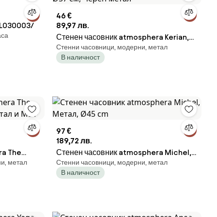
46 €
 L030003/
89,97 лв.
аса
Стенен часовник atmosphera Kerian,
Стенни часовници, модерни, метал
Ø57 см, Черен метал
В наличност
97 €
189,72 лв.
ra The
Стенен часовник atmosphera Michel,
и, метал
Стенни часовници, модерни, метал
етал и MDF
Метал, Ø45 cm
В наличност