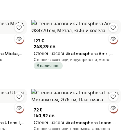
127 €
248,39 лв.
a Micka,
Стенен часовник atmosphera Amri,
ло
Стенни часовници, индустриални, метал
Ø84x70 см, Метал, Зъбни колела
В наличност
72 €
140,82 лв.
 Utensil,
Стенен часовник atmosphera Loann,
етал
Стенни часовници, пластмаса, аналогов
Механизъм, Ø76 см, Пластмаса