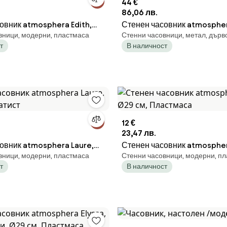
44 €
86,06 лв.
овник atmosphera Edith,
Стенен часовник atmosphe
вници, модерни, пластмаса
Стенни часовници, метал, дърв
атна пластмаса
С колело, Ø65 см, Метал и 
т
В наличност
12 €
23,47 лв.
овник atmosphera Laure,
Стенен часовник atmospher
вници, модерни, пластмаса
Стенни часовници, модерни, п
латист
Ø29 см, Пластмаса
т
В наличност