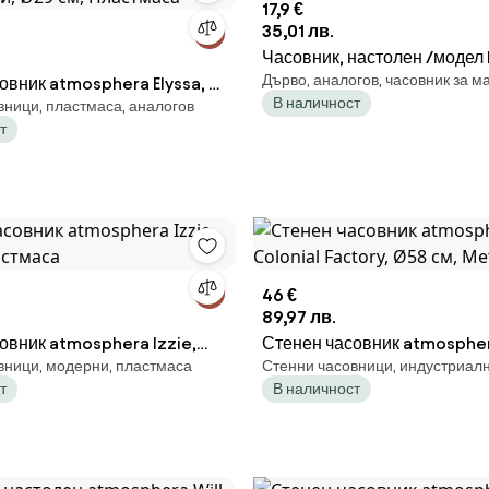
17,9 €
35,01 лв.
Часовник, настолен /модел
Дърво, аналогов, часовник за м
овник atmosphera Elyssa, С
В наличност
вници, пластмаса, аналогов
 Ø29 см, Пластмаса
т
46 €
89,97 лв.
овник atmosphera Izzie,
Стенен часовник atmosphe
вници, модерни, пластмаса
Стенни часовници, индустриалн
астмаса
Colonial Factory, Ø58 см, М
т
В наличност