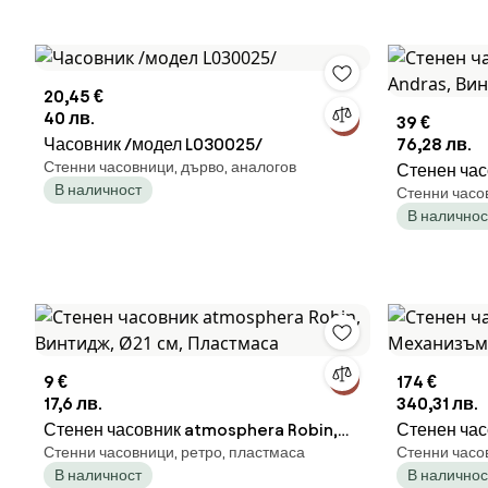
20,45 €
40 лв.
39 €
Часовник /модел L030025/
76,28 лв.
Стенни часовници, дърво, аналогов
Стенен час
В наличност
Стенни часов
Винтидж, Ø
В наличнос
9 €
174 €
17,6 лв.
340,31 лв.
Стенен часовник atmosphera Robin,
Стенен час
Стенни часовници, ретро, пластмаса
Стенни часо
Винтидж, Ø21 см, Пластмаса
Механизъм,
В наличност
В наличнос