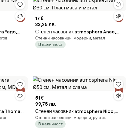
17 €
33,25 лв.
a Yago,
Стенен часовник atmosphera Anae,
огов
Стенни часовници, модерни, метал
Ø30 см, Пластмаса и метал
В наличност
51 €
99,75 лв.
ra Thomas,
Стенен часовник atmosphera Nico,
огов
Стенни часовници, модерни, рустик
Ø50 см, Метал и слама
В наличност