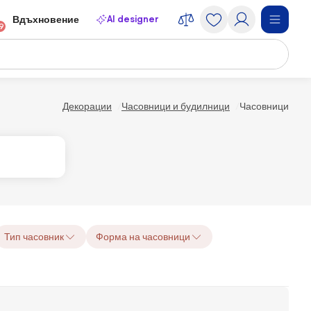
AI designer
Вдъхновение
9
Декорации
Часовници и будилници
Часовници
Тип часовник
Форма на часовници