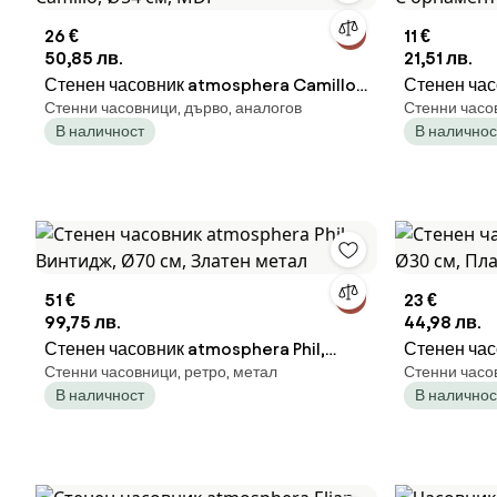
26 €
11 €
50,85 лв.
21,51 лв.
Стенен часовник atmosphera Camillo,
Стенен час
Стенни часовници, дърво, аналогов
Стенни часо
Ø54 см, MDF
орнаменти,
В наличност
В наличнос
51 €
23 €
99,75 лв.
44,98 лв.
Стенен часовник atmosphera Phil,
Стенен час
Стенни часовници, ретро, метал
Стенни часо
Винтидж, Ø70 см, Златен метал
Ø30 см, Пл
В наличност
В наличнос