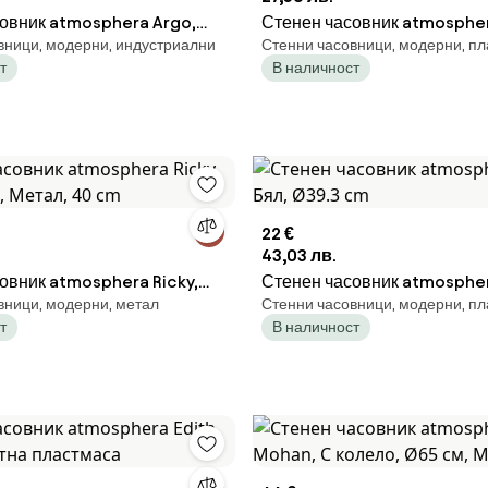
овник atmosphera Argo,
Стенен часовник atmosphera
вници, модерни, индустриални
Стенни часовници, модерни, п
 метал и стъкло, Ø52 cm
Ø30 cm - Сребрист
т
В наличност
22 €
43,03 лв.
овник atmosphera Ricky,
Стенен часовник atmospher
вници, модерни, метал
Стенни часовници, модерни, п
 Метал, 40 cm
Бял, Ø39.3 cm
т
В наличност