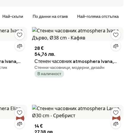
Най-скъпи
По данни на отзив
Най-голяма отстъпка
28 €
54,76 лв.
a Ivana,
Стенен часовник atmosphera Ivana,
стик
Стенни часовници, модерни, дизайн
Дърво, Ø38 cm - Кафяв
В наличност
14 €
27,38 лв.