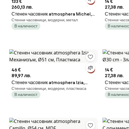
133 €
14 €
260,13 лв.
27,38 лв.
Стенен часовник atmosphera Michel,
Стенен час
Стенни часовници, модерни, метал
Стенни часо
Метал, Ø60 cm
Ø30 см, Зл
В наличност
В наличнос
46 €
14 €
89,97 лв.
27,38 лв.
Стенен часовник atmosphera Izia,
Стенен час
Стенни часовници, модерни, пластмаса
Стенни часо
Механизъм, Ø51 см, Пластмаса
Ø30 cm - З
В наличност
В наличнос