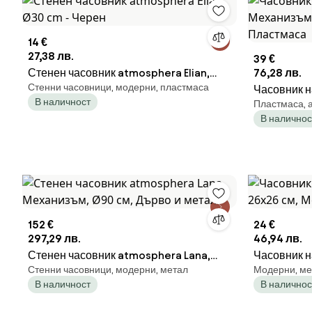
14 €
27,38 лв.
39 €
Стенен часовник atmosphera Elian,
76,28 лв.
Стенни часовници, модерни, пластмаса
Ø30 cm - Черен
Часовник н
В наличност
Пластмаса, а
Механизъм,
В наличнос
Пластмаса
152 €
24 €
297,29 лв.
46,94 лв.
Стенен часовник atmosphera Lana,
Часовник н
Стенни часовници, модерни, метал
Модерни, ме
Механизъм, Ø90 см, Дърво и метал
26x26 см, 
В наличност
В наличнос