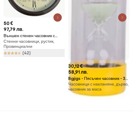
50 €
97,79 лв.
Външен стенен часовник с
Стенни часовници, рустик,
римски цифри и термометър -
Провинциални
Esschert Design
(42)
30,12 €
58,91 лв.
Bigjigs - Пясъчен часовник - 3
Часовници с накланяне, дърво,
минути
часовник за маса