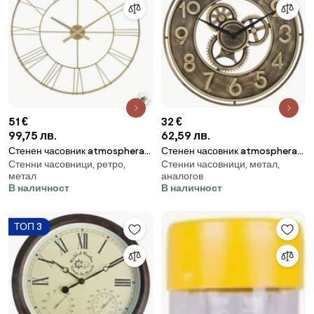
51 €
32 €
99,75 лв.
62,59 лв.
Стенен часовник atmosphera
Стенен часовник atmosphera
Стенни часовници, ретро,
Стенни часовници, метал,
Phil, Винтидж, Ø70 см, Златен
Jacob, Ø48 см, Метал, Златен
метал
аналогов
метал
цвят
В наличност
В наличност
ТОП 3