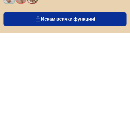
Искам всички функции!
За Biano
За потребители
За магазини
Не забравяйте да проучите
Продукти
Вдъхновение
AI designer