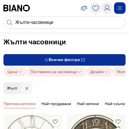
Пропускане към съдържанието
Търсене
Пропускане към футъра
Жълти часовници
Декорации
Часовници и будилници
Часовници
Жълти часовни
Всички филтри
(1)
Цена
Поставяне на часовници
Дизайн
Матер
Жълт
Продукти
Препоръчително
Най-продавани
Най-евтини
Най-скъпи