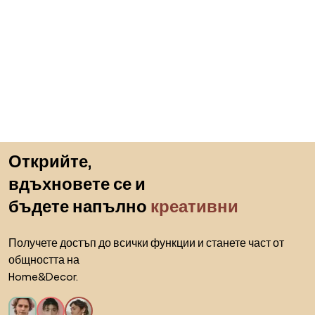
Пропускане към началото
Открийте,
вдъхновете се и
бъдете напълно
креативни
Получете достъп до всички функции и станете част от
общността на
Home&Decor.