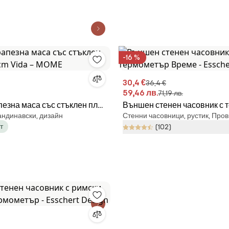
-16 %
30,4 €
36,4 €
59,46 лв.
71,19 лв.
пезна маса със стъклен плот
Външен стенен часовник с 
андинавски, дизайн
Стенни часовници, рустик, Про
ida – MOME
Време - Esschert Design
т
(102)