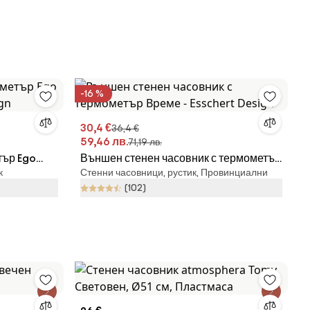
-16 %
30,4 €
36,4 €
59,46 лв.
71,19 лв.
тър Ego
Външен стенен часовник с термометър
к
Стенни часовници, рустик, Провинциални
ign
Време - Esschert Design
(102)