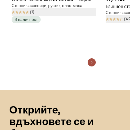
Стенни часовници, рустик, пластмаса
Външен сте
(1)
Стенни часо
цифри и те
(4
В наличност
Пропускане към началото
Открийте,
вдъхновете се и