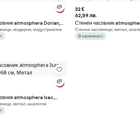
32 €
62,59 лв.
овник atmosphera Dorian,
Стенен часовник atmospher
вници, модерни, индустриални
Стенни часовници, метал, анал
рво и метал
Ø48 см, Метал, Златен цвят
т
В наличност
овник atmosphera Isac,
вници, метал, аналогов
Ø68 см, Метал
т