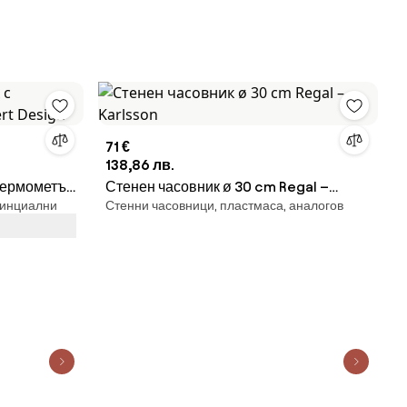
71 €
138,86 лв.
термометър
Стенен часовник ø 30 cm Regal –
винциални
Стенни часовници, пластмаса, аналогов
Karlsson