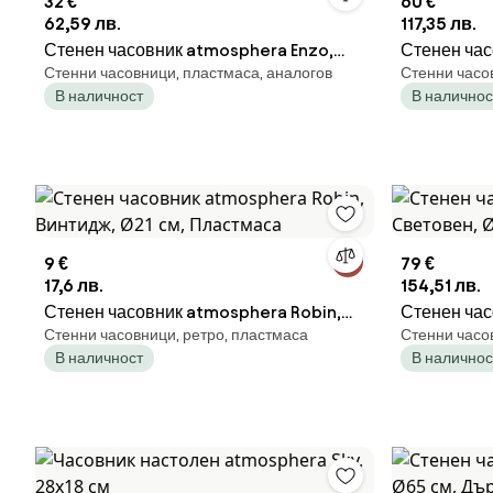
32 €
60 €
62,59 лв.
117,35 лв.
Стенен часовник atmosphera Enzo,
Стенен час
Стенни часовници, пластмаса, аналогов
Стенни часо
Ø39x7 см, Пластмаса
Механизъм,
В наличност
В наличнос
9 €
79 €
17,6 лв.
154,51 лв.
Стенен часовник atmosphera Robin,
Стенен час
Стенни часовници, ретро, пластмаса
Стенни часо
Винтидж, Ø21 см, Пластмаса
Световен, 
В наличност
В наличнос