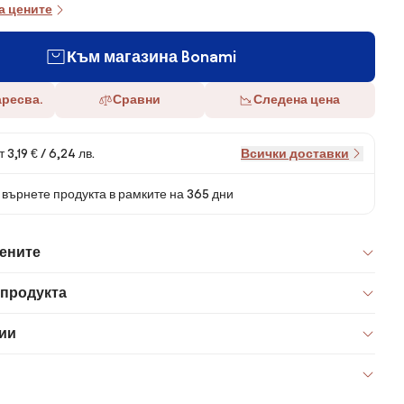
а цените
Към магазина Bonami
аресва.
Сравни
Следена цена
 3,19 € / 6,24 лв.
Всички доставки
върнете продукта в рамките на 365 дни
цените
 продукта
ии