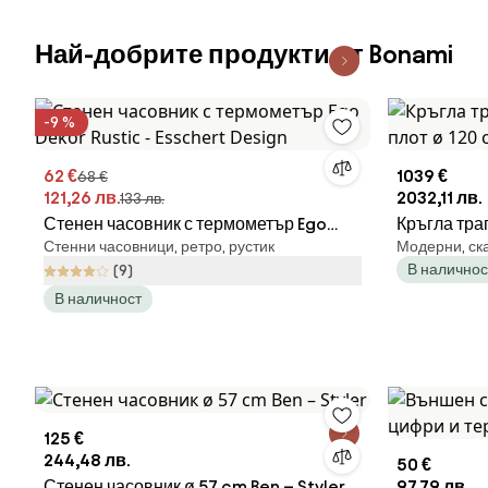
Най-добрите продукти от Bonami
-9 %
62 €
1039 €
68 €
121,26 лв.
2032,11 лв.
133 лв.
Стенен часовник с термометър Ego
Кръгла тра
Стенни часовници, ретро, рустик
Модерни, ск
Dekor Rustic - Esschert Design
ø 120 cm V
В наличнос
(9)
В наличност
125 €
244,48 лв.
50 €
Стенен часовник ø 57 cm Ben – Styler
97,79 лв.