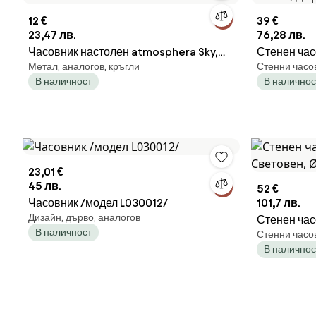
12 €
39 €
23,47 лв.
76,28 лв.
Часовник настолен atmosphera Sky,
Стенен час
Метал, аналогов, кръгли
Стенни часо
28x18 см
Ø65 см, Дъ
В наличност
В наличнос
23,01 €
45 лв.
52 €
Часовник /модел L030012/
101,7 лв.
Дизайн, дърво, аналогов
Стенен час
В наличност
Стенни часо
Световен, 
В наличнос