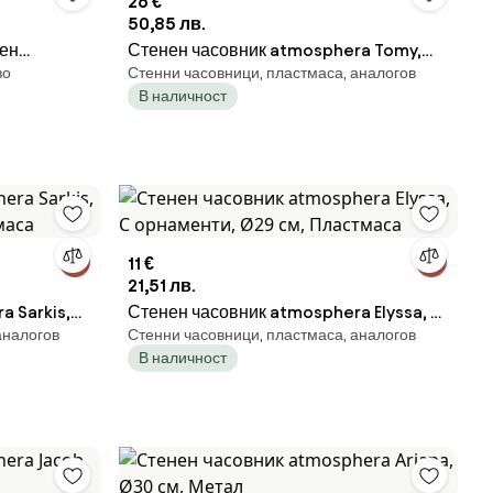
26 €
50,85 лв.
чен
Стенен часовник atmosphera Tomy,
во
Стенни часовници, пластмаса, аналогов
Световен, Ø51 см, Пластмаса
В наличност
11 €
21,51 лв.
 Sarkis,
Стенен часовник atmosphera Elyssa, С
аналогов
Стенни часовници, пластмаса, аналогов
аса
орнаменти, Ø29 см, Пластмаса
В наличност