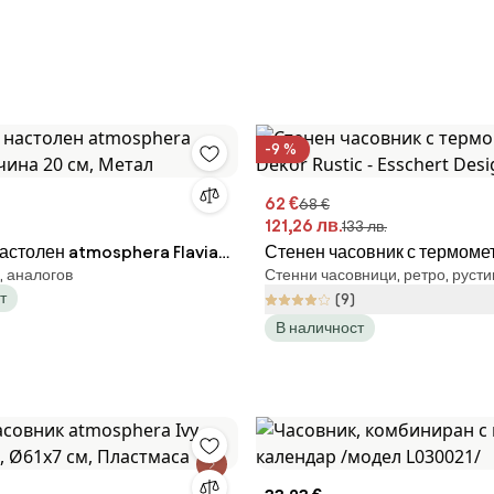
-9 %
62 €
68 €
121,26 лв.
133 лв.
астолен atmosphera Flavia,
Стенен часовник с термоме
, аналогов
Стенни часовници, ретро, русти
0 см, Метал
Dekor Rustic - Esschert Des
т
(9)
В наличност