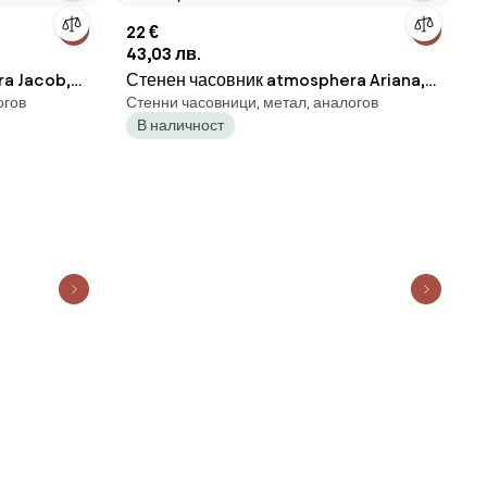
22 €
43,03 лв.
a Jacob,
Стенен часовник atmosphera Ariana,
огов
Стенни часовници, метал, аналогов
Ø30 см, Метал
В наличност