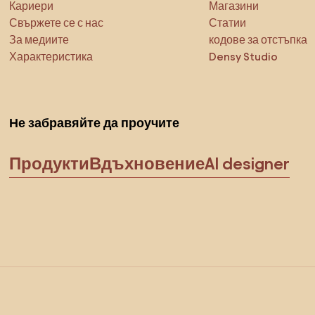
Кариери
Магазини
Свържете се с нас
Статии
За медиите
кодове за отстъпка
Характеристика
Densy Studio
Не забравяйте да проучите
Продукти
Вдъхновение
AI designer