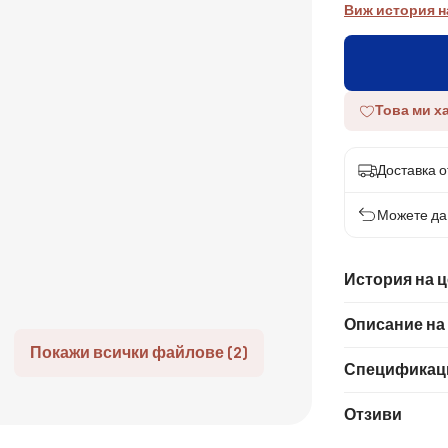
Виж история н
Това ми х
Доставка от
Можете да 
История на 
Описание на
Покажи всички файлове (2)
Спецификац
Отзиви