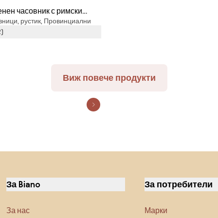
нен часовник с римски
вници, рустик, Провинциални
рмометър - Esschert Design
2)
Виж повече продукти
За Biano
За потребители
За нас
Марки