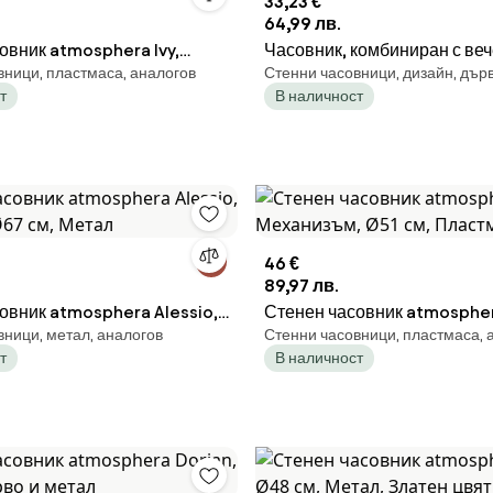
33,23 €
64,99 лв.
овник atmosphera Ivy,
Часовник, комбиниран с ве
вници, пластмаса, аналогов
Стенни часовници, дизайн, дър
 Ø61x7 см, Пластмаса
календар /модел L030021/
т
В наличност
46 €
89,97 лв.
овник atmosphera Alessio,
Стенен часовник atmosphera
вници, метал, аналогов
Стенни часовници, пластмаса, 
Ø67 см, Метал
Механизъм, Ø51 см, Пластм
т
В наличност