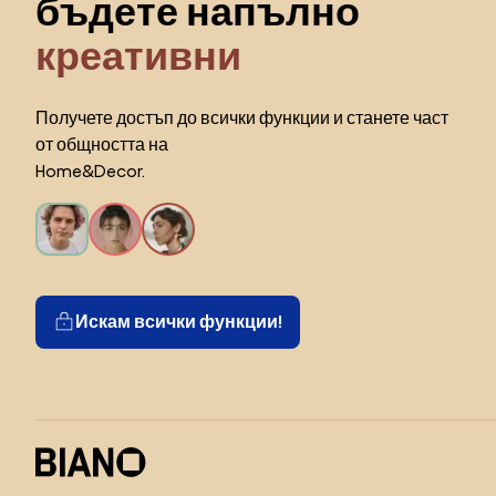
бъдете напълно
креативни
Получете достъп до всички функции и станете част
от общността на
Home&Decor.
Искам всички функции!