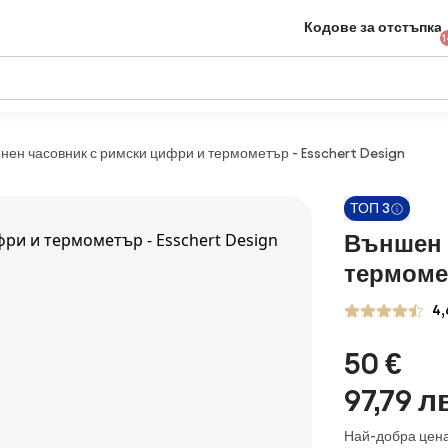
Кодове за отстъпка
1
нен часовник с римски цифри и термометър - Esschert Design
ТОП 3
Външен 
термомет
4,
50 €
97,79 лв
Най-добра цена