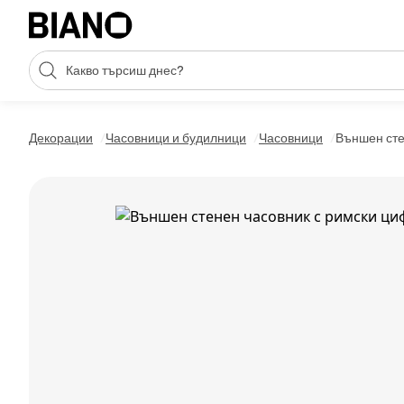
Пропускане към съдържанието
Търсене
Пропускане към футъра
Декорации
Часовници и будилници
Часовници
Външен сте