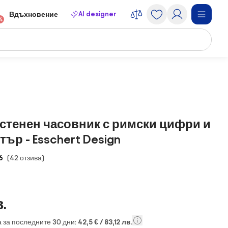
AI designer
Вдъхновение
4
стенен часовник с римски цифри и
ър - Esschert Design
6
(42 отзива)
.
 за последните 30 дни:
42,5 € / 83,12 лв.