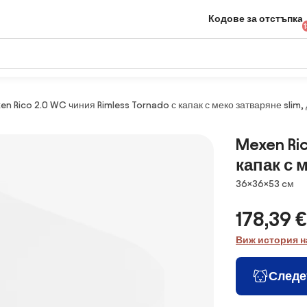
Кодове за отстъпка
en Rico 2.0 WC чиния Rimless Tornado с капак с меко затваряне slim,
Mexen Ri
капак с 
Размери
36×36×53 cм
178,39 €
Виж история н
Следе