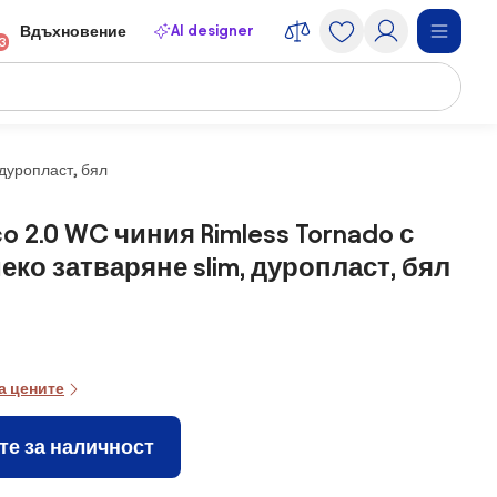
AI designer
Вдъхновение
13
 дуропласт, бял
co 2.0 WC чиния Rimless Tornado с
меко затваряне slim, дуропласт, бял
а цените
те за наличност