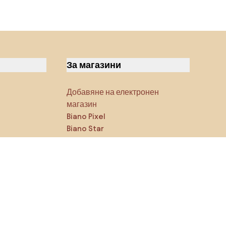
За магазини
Добавяне на електронен
магазин
Biano Pixel
Biano Star
Блог
Последвайте ни в
социалните мрежи