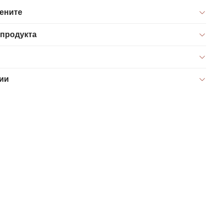
цените
 продукта
ии