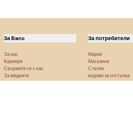
За Biano
За потребители
За нас
Марки
Кариери
Магазини
Свържете се с нас
Статии
За медиите
кодове за отстъпка
Характеристика
Densy Studio
Не забравяйте да проучите
Продукти
Вдъхновение
AI designer