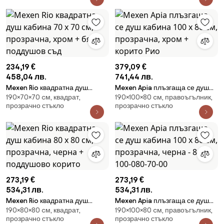
02
234,19 €
379,09 €
458,04 лв.
741,44 лв.
Mexen Rio квадратна душ
Mexen Apia плъзгаща се душ
190×70×70 cм, квадрат,
190×100×80 cм, правоъгълник,
кабина 70 x 70 см, прозрачна,
кабина 100 x 80 см, прозрачна,
прозрачно стъкло
прозрачно стъкло
хром + бял поддушов съд
хром + корито Рио
273,19 €
273,19 €
534,31 лв.
534,31 лв.
Mexen Rio квадратна душ
Mexen Apia плъзгаща се душ
190×80×80 cм, квадрат,
190×100×80 cм, правоъгълник,
кабина 80 x 80 см, прозрачна,
кабина 100 x 80 см, прозрачна,
прозрачно стъкло
прозрачно стъкло
черна + поддушово корито
черна - 840-100-080-70-00