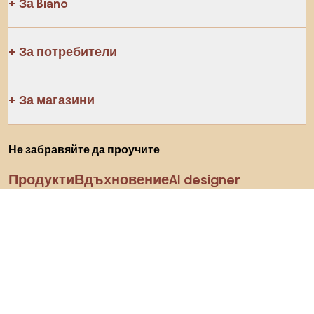
За Biano
За потребители
За магазини
Не забравяйте да проучите
Продукти
Вдъхновение
AI designer
Последвайте ни в социалните мрежи
Бисквитки