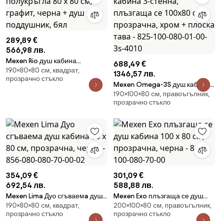
289,89 €
566,98 лв.
Mexen Rio душ кабина
688,49 €
190×80×80 cм, квадрат,
полукръгла 80 x 80 см, графит,
1346,57 лв.
прозрачно стъкло
черна + душ поддушник, бял
Mexen Omega-3S душ кабина
190×100×80 cм, правоъгълник,
3-стенна, плъзгаща се 100x80
прозрачно стъкло
см, прозрачна, хром + плоска
тава - 825-100-080-01-00-3s-
4010
354,09 €
301,09 €
692,54 лв.
588,88 лв.
Mexen Lima Дуо сгъваемa душ
Mexen Exo плъзгаща се душ
190×80×80 cм, квадрат,
200×100×80 cм, правоъгълник,
кабина 80 x 80 см, прозрачна,
кабина 100 x 80 см, прозрачна,
прозрачно стъкло
прозрачно стъкло
черна - 856-080-080-70-00-
черна - 8151-100-080-70-00