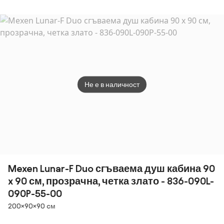
см, бели линии,
хром - 860-
070-070-01-20
Не е в наличност
Mexen Lunar-F Duo сгъваема душ кабина 90
x 90 см, прозрачна, четка злато - 836-090L-
090P-55-00
Размери
200×90×90 cм