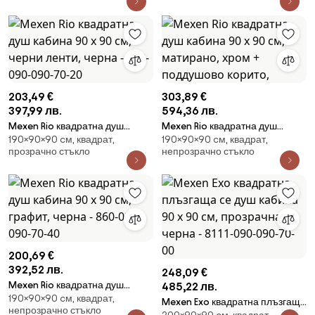
203,49 €
303,89 €
397,99 лв.
594,36 лв.
Mexen Rio квадратна душ
Mexen Rio квадратна душ
190×90×90 cм, квадрат,
190×90×90 cм, квадрат,
кабина 90 x 90 см, черни
кабина 90 x 90 см, матирано,
прозрачно стъкло
непрозрачно стъкло
ленти, черна - 860-090-090-
хром + поддушово корито,
70-20
200,69 €
392,52 лв.
248,09 €
Mexen Rio квадратна душ
485,22 лв.
190×90×90 cм, квадрат,
кабина 90 x 90 см, графит,
Mexen Exo квадратна плъзгаща
непрозрачно стъкло
черна - 860-090-090-70-40