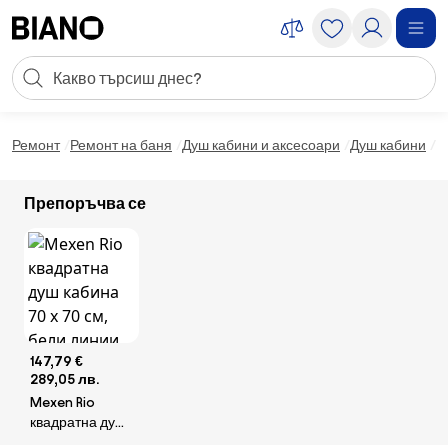
Пропускане към съдържанието
Търсене
Пропускане към футъра
Ремонт
Ремонт на баня
Душ кабини и аксесоари
Душ кабини
M
Препоръчва се
147,79 €
289,05 лв.
Mexen Rio
квадратна душ
кабина 70 x 70