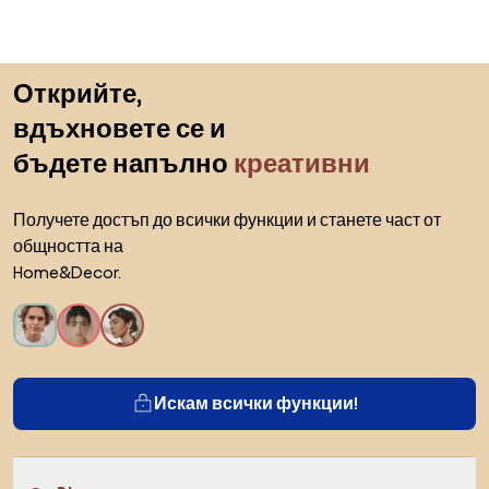
Пропускане към началото
Открийте,
вдъхновете се и
бъдете напълно
креативни
Получете достъп до всички функции и станете част от
общността на
Home&Decor.
Искам всички функции!