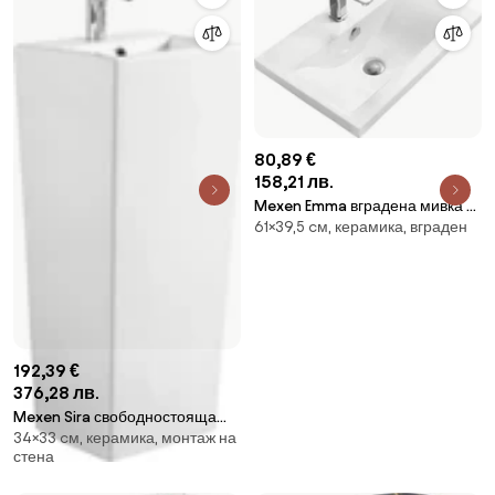
80,89 €
158,21 лв.
Mexen Emma вградена мивка в
61×39,5 cм, керамика, вграден
плот 61 x 39 см, бяла -
25056100
192,39 €
376,28 лв.
Mexen Sira свободностояща
34×33 cм, керамика, монтаж на
мивка 34 x 33 см, бяла -
стена
26023300