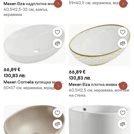
59×40,5 cм, керамика, вграден
40 см, бяла - 21056000
Mexen Elza надплотна мивка
40,5×12,5-33 cм, камък,
40 x 33 см, бежова камък -
керамика
21014095
66,89 €
66,89 €
130,83 лв.
130,83 лв.
Mexen Cornelia купещка мивка
Mexen Elza плотна мивка 40 x
50×37 cм, керамика, вграден
на плот 50 x 37 см, бяла -
40,5×12,5 cм, керамика, монтаж
33 см, бяла/златна карирана
21885000
на стена
шарка - 21014009