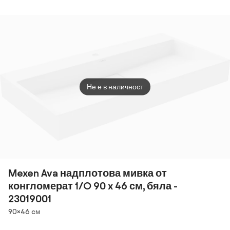
бежова/
имитация на
камък
Не е в наличност
Mexen Ava надплотова мивка от
конгломерат 1/O 90 x 46 см, бяла -
23019001
Размери
90×46 cм