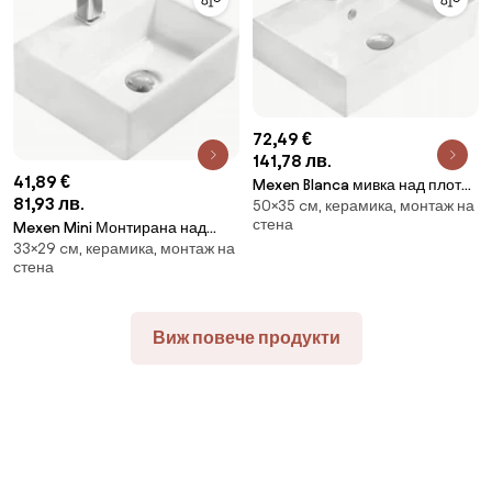
72,49 €
141,78 лв.
41,89 €
Mexen Blanca мивка над плот
81,93 лв.
50×35 cм, керамика, монтаж на
50 x 35 см, бяла - 21105000
стена
Mexen Mini Монтирана над
33×29 cм, керамика, монтаж на
мивка 33 x 29 см, бяла -
стена
21093300
Виж повече продукти