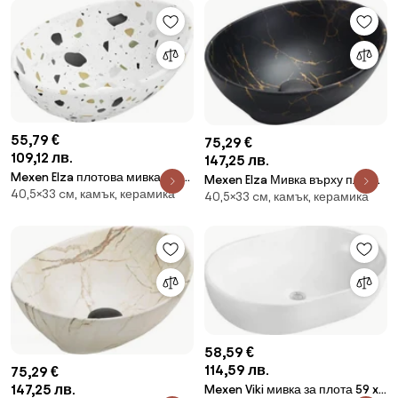
55,79 €
75,29 €
109,12 лв.
147,25 лв.
Mexen Elza плотова мивка 40 x
Mexen Elza Мивка върху плот
40,5×33 cм, камък, керамика
33 см, бял теразо камък -
40,5×33 cм, камък, керамика
40 x 33 см, черен камък -
21014083
21014098
58,59 €
114,59 лв.
75,29 €
147,25 лв.
Mexen Viki мивка за плота 59 x