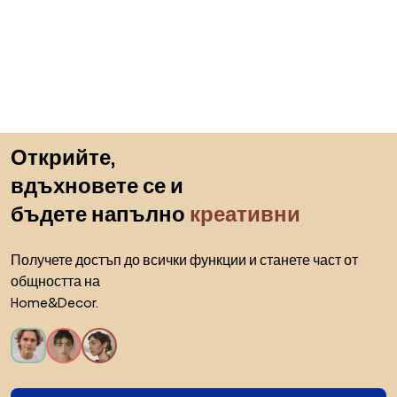
Пропускане към началото
Открийте,
вдъхновете се и
бъдете напълно
креативни
Получете достъп до всички функции и станете част от
общността на
Home&Decor.