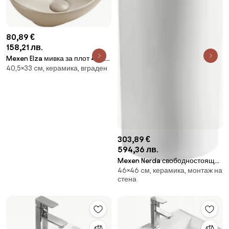
80,89 €
158,21 лв.
Mexen Elza мивка за плот 40 х
40,5×33 cм, керамика, вграден
33 см, матово капучино -
21014064
303,89 €
594,36 лв.
Mexen Nerda свободностояща
46×46 cм, керамика, монтаж на
мивка 46 x 46 см, бяла -
стена
26084600