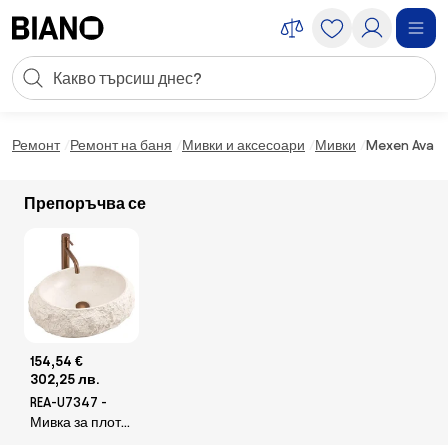
Пропускане към съдържанието
Търсене
Пропускане към футъра
Ремонт
Ремонт на баня
Мивки и аксесоари
Мивки
Mexen Ava н
Препоръчва се
154,54 €
302,25 лв.
REA-U7347 -
Мивка за плот
MIKA 38x50 см