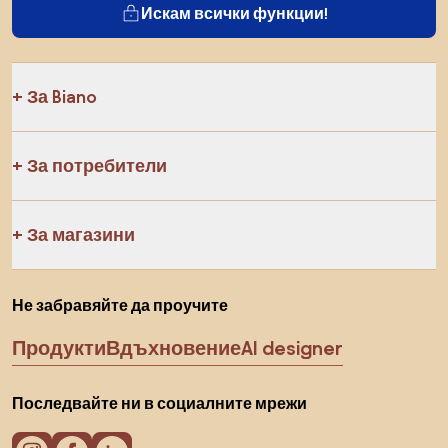
Искам всички функции!
За Biano
За потребители
За магазини
Не забравяйте да проучите
Продукти
Вдъхновение
AI designer
Последвайте ни в социалните мрежи