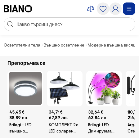
Пропускане към съдържанието
Търсене
Пропускане към футъра
Осветителни тела
Външно осветление
Модерна външна висяща л
Препоръчва се
45,45 €
34,71 €
32,64 €
110,7
88,89 лв.
67,89 лв.
63,84 лв.
216,5
Brilagi - LED
КОМПЛЕКТ 2x
Brilagi-LED
Argon
външно
LED соларен
Димируема
Стен
осветително
висящ лампа
лампа с щипка
ERBA B