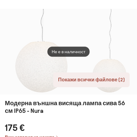
тяло със
LED/6W/3,7V
за отглеждане
1xE2
сензор BENE
2000 mAh IP44
на растения
LED/18W/230V
+ DO
VITABLOOM
pr. 22 cm IP54
3xLED/10W/230V
Не е в наличност
Покажи всички файлове (2)
Модерна външна висяща лампа сива 56
см IP65 - Nura
175 €