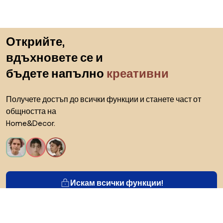
Пропускане към началото
Открийте,
вдъхновете се и
бъдете напълно
креативни
Получете достъп до всички функции и станете част от
общността на
Home&Decor.
Искам всички функции!