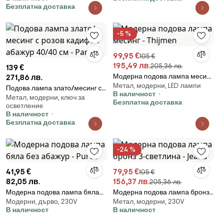
Безплатна доставка
-5 %
99,95 €
105 €
195,49 лв.
205,36 лв.
139 €
Модерна подова лампа месинг
271,86 лв.
Метал, модерни, LED лампи
- Thijmen
Подова лампа злато/месинг с
В наличност
Метал, модерни, ключ за
розов кадифен абажур 40/40
Безплатна доставка
осветление
см - Parte
В наличност
Безплатна доставка
-24 %
41,95 €
79,95 €
105 €
82,05 лв.
156,37 лв.
205,36 лв.
Модерна подова лампа бяла
Модерна подова лампа бронз
Модерни, дърво, 230V
Метал, модерни, 230V
без абажур - Puros
3-светлина - Jeana
В наличност
В наличност