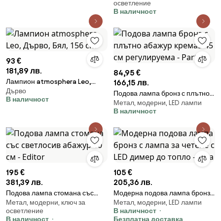
осветление
В наличност
93 €
181,89 лв.
84,95 €
Лампион atmosphera Leo,
166,15 лв.
Дърво
Дърво, Бял, 156 cm
Подова лампа бронз с плътно
В наличност
Метал, модерни, LED лампи
абажур кремав 45 см
В наличност
регулируема - Parte
195 €
105 €
381,39 лв.
205,36 лв.
Подова лампа стомана със
Модерна подова лампа бронз с
Метал, модерни, ключ за
Метал, модерни, LED лампи
светлосив абажур 50 см -
лампа за четене с LED димер до
осветление
В наличност
Editor
топло - Diva
В наличност
Безплатна доставка