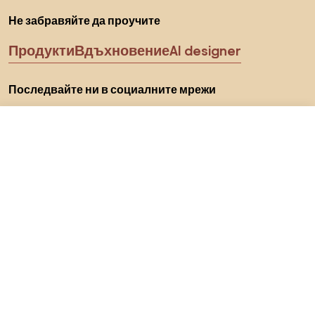
Не забравяйте да проучите
Продукти
Вдъхновение
AI designer
Последвайте ни в социалните мрежи
285 €
Към магазина
Бисквитки
Политика за поверителност
Условия за използване
Изберете държава
© 2026 Biano s.r.o.