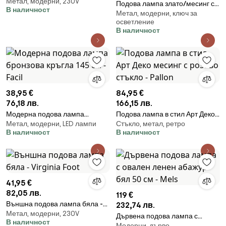
Метал, модерни, 230V
Глина, 150 cm
Подова лампа злато/месинг с
В наличност
Метал, модерни, ключ за
плъстна абажур кремав 45 см -
осветление
Parte
В наличност
38,95 €
84,95 €
76,18 лв.
166,15 лв.
Модерна подова лампа
Подова лампа в стил Арт Деко
Метал, модерни, LED лампи
Стъкло, метал, ретро
бронзова кръгла 145 см - Facil
месинг с розово стъкло - Pallon
В наличност
В наличност
41,95 €
82,05 лв.
119 €
Външна подова лампа бяла -
232,74 лв.
Метал, модерни, 230V
Virginia Foot
Дървена подова лампа с
В наличност
Модерни, дърво