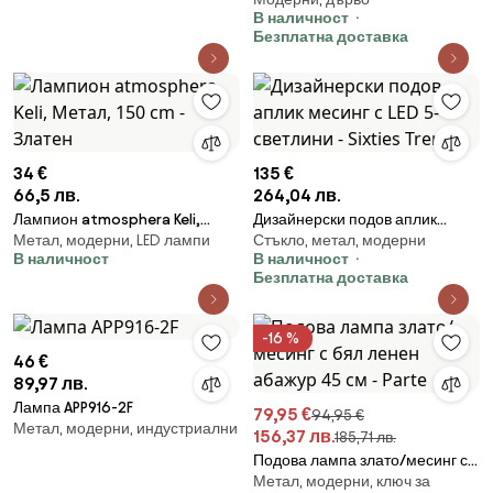
овален ленен абажур бял 50
В наличност
см - Mels
Безплатна доставка
34 €
135 €
66,5 лв.
264,04 лв.
Лампион atmosphera Keli,
Дизайнерски подов аплик
Метал, модерни, LED лампи
Стъкло, метал, модерни
Метал, 150 cm - Златен
месинг с LED 5-светлини -
В наличност
В наличност
Sixties Trento
Безплатна доставка
-16 %
46 €
89,97 лв.
Лампа APP916-2F
79,95 €
94,95 €
Метал, модерни, индустриални
156,37 лв.
185,71 лв.
Подова лампа злато/месинг с
Метал, модерни, ключ за
бял ленен абажур 45 см - Parte