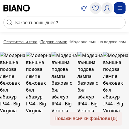
Пропускане към съдържанието
Търсене
Пропускане към футъра
Осветителни тела
Подови лампи
Модерна външна подова лампа б
Покажи всички файлове (5)