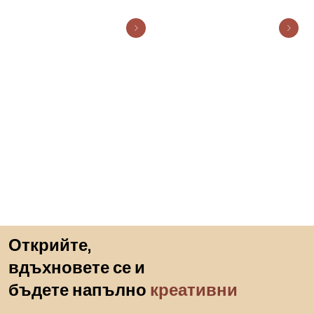
Пропускане към началото
Открийте,
вдъхновете се и
бъдете напълно
креативни