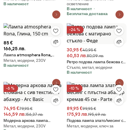
В наличност
осветление
см - Parte
В наличност
Безплатна доставка
-24 %
85 €
166,25 лв.
30,95 €
40,95 €
Лампа atmosphera Rona,
60,53 лв.
80,09 лв.
Метал, модерни, 230V
Глина, 150 cm
Ретро подова лампа бежова с
В наличност
Стъкло, метал, модерни
матирано стъкло - Феде
В наличност
-6 %
-10 %
74,95 €
89,95 €
79,95 €
99,95 €
146,59 лв.
175,93 лв.
156,37 лв.
195,49 лв.
Модерна аркова лампа
Подова лампа злато/месинг с
Метал, модерни, 230V
Метал, модерни, ключ за
стомана с сив текстилен
плъстна абажур кремав 45 см -