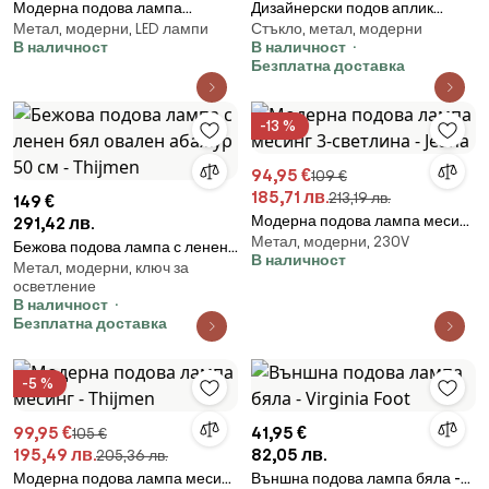
Модерна подова лампа
Дизайнерски подов аплик
Метал, модерни, LED лампи
Стъкло, метал, модерни
бронзова кръгла 145 см - Facil
месинг с LED 5-светлини -
В наличност
В наличност
Sixties Trento
Безплатна доставка
-13 %
94,95 €
109 €
185,71 лв.
213,19 лв.
149 €
Модерна подова лампа месинг
291,42 лв.
Метал, модерни, 230V
3-светлина - Jeana
Бежова подова лампа с ленен
В наличност
Метал, модерни, ключ за
бял овален абажур 50 см -
осветление
Thijmen
В наличност
Безплатна доставка
-5 %
99,95 €
41,95 €
105 €
195,49 лв.
82,05 лв.
205,36 лв.
Модерна подова лампа месинг
Външна подова лампа бяла -