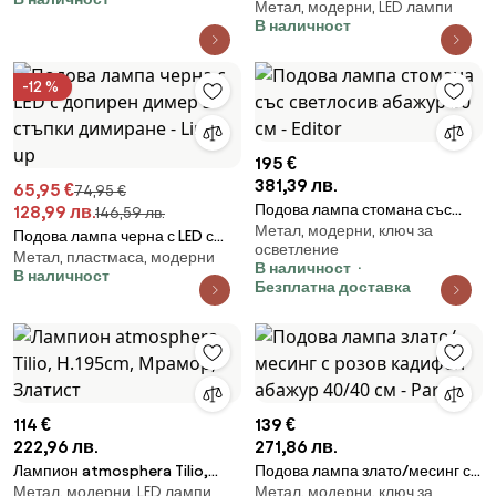
Метал, модерни, LED лампи
с LED 3-степенно димиране
В наличност
акумулаторна - Waldorf
-12 %
195 €
381,39 лв.
65,95 €
74,95 €
Подова лампа стомана със
128,99 лв.
146,59 лв.
Метал, модерни, ключ за
светлосив абажур 50 см -
Подова лампа черна с LED с
осветление
Editor
Метал, пластмаса, модерни
допирен димер 3 стъпки
В наличност
В наличност
димиране - Line-up
Безплатна доставка
114 €
139 €
222,96 лв.
271,86 лв.
Лампион atmosphera Tilio,
Подова лампа злато/месинг с
Метал, модерни, LED лампи
Метал, модерни, ключ за
H.195cm, Мрамор, Златист
розов кадифен абажур 40/40