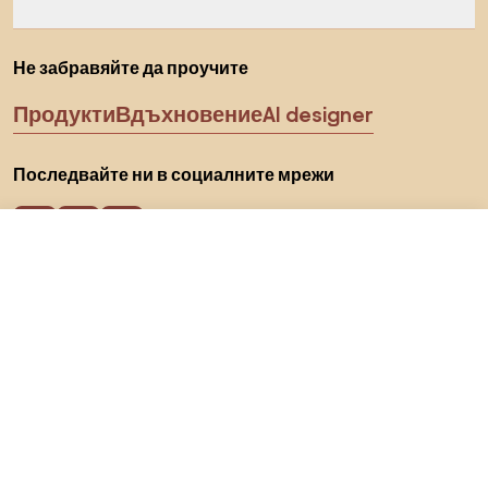
Не забравяйте да проучите
Продукти
Вдъхновение
AI designer
Последвайте ни в социалните мрежи
84,95 €
Към магазина
Бисквитки
Политика за поверителност
Условия за използване
Изберете държава
© 2026 Biano s.r.o.