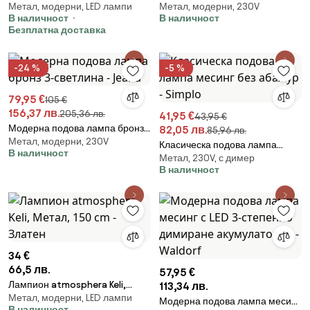
Метал, модерни, LED лампи
Метал, модерни, 230V
- Thijmen
Virginia Foot
В наличност
В наличност
Безплатна доставка
-24 %
-5 %
79,95 €
105 €
156,37 лв.
205,36 лв.
41,95 €
43,95 €
Модерна подова лампа бронз
82,05 лв.
85,96 лв.
Метал, модерни, 230V
3-светлина - Jeana
Класическа подова лампа
В наличност
Метал, 230V, с димер
месинг без абажур - Simplo
В наличност
34 €
66,5 лв.
57,95 €
Лампион atmosphera Keli,
113,34 лв.
Метал, модерни, LED лампи
Метал, 150 cm - Златен
Модерна подова лампа месинг
В наличност