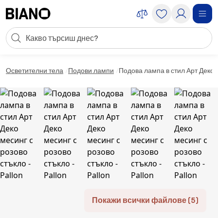
Пропускане към съдържанието
Търсене
Пропускане към футъра
Осветителни тела
Подови лампи
Подова лампа в стил Арт Деко м
Покажи всички файлове (5)