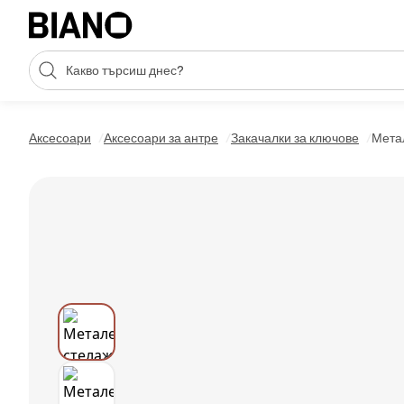
Пропускане към съдържанието
Търсене
Пропускане към футъра
Аксесоари
Аксесоари за антре
Закачалки за ключове
Метал