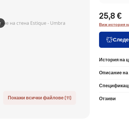
25,8 €
т
Виж история н
Следе
История на 
Описание на
Спецификац
Покажи всички файлове (11)
Отзиви