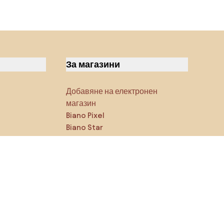
За магазини
Добавяне на електронен
магазин
Biano Pixel
Biano Star
Блог
Последвайте ни в
социалните мрежи