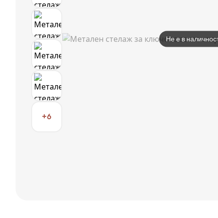
Не е в наличнос
+6