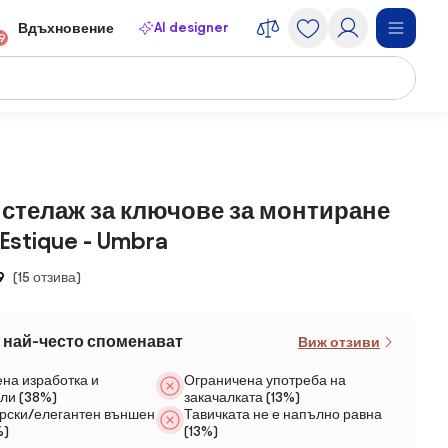
AI designer
Вдъхновение
9
стелаж за ключове за монтиране
Estique - Umbra
9
(15 отзива)
 най-често споменават
Виж отзиви
ена изработка и
Ограничена употреба на
ли (38%)
закачалката (13%)
рски/елегантен външен
Тавичката не е напълно равна
%)
(13%)