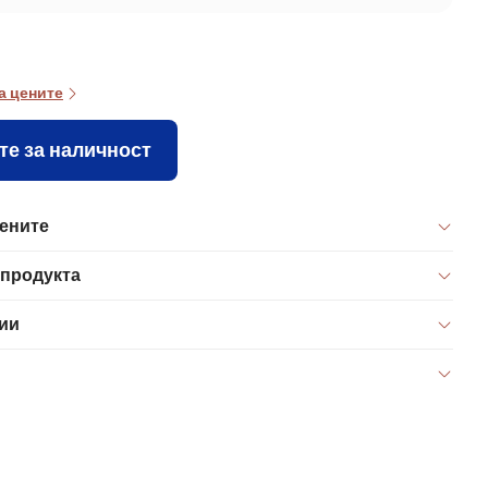
а цените
те за наличност
цените
 продукта
ии