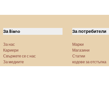
За Biano
За потребители
За нас
Марки
Кариери
Магазини
Свържете се с нас
Статии
За медиите
кодове за отстъпка
Характеристика
Densy Studio
Не забравяйте да проучите
Продукти
Вдъхновение
AI designer