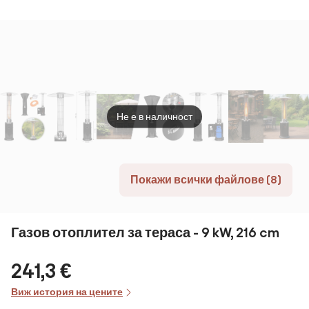
инфрачервен
нагревател,
2400 W,
управление с
приложение,
черен
Не е в наличност
Покажи всички файлове (8)
Газов отоплител за тераса - 9 kW, 216 cm
241,3 €
Виж история на цените