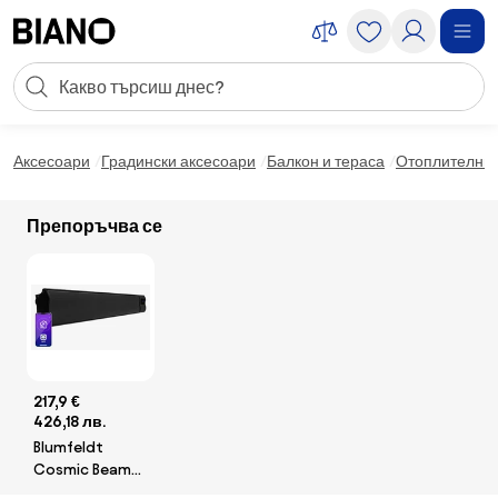
Пропускане към съдържанието
Търсене
Пропускане към футъра
Аксесоари
Градински аксесоари
Балкон и тераса
Отоплителни 
Препоръчва се
217,9 €
426,18 лв.
Blumfeldt
Cosmic Beam
Smart 24,