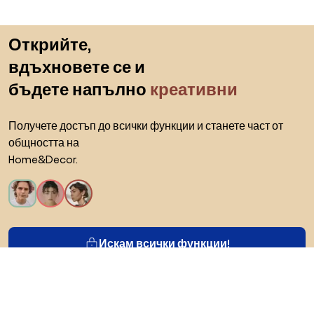
Пропускане към началото
Открийте,
вдъхновете се и
бъдете напълно
креативни
Получете достъп до всички функции и станете част от
общността на
Home&Decor.
Искам всички функции!
За Biano