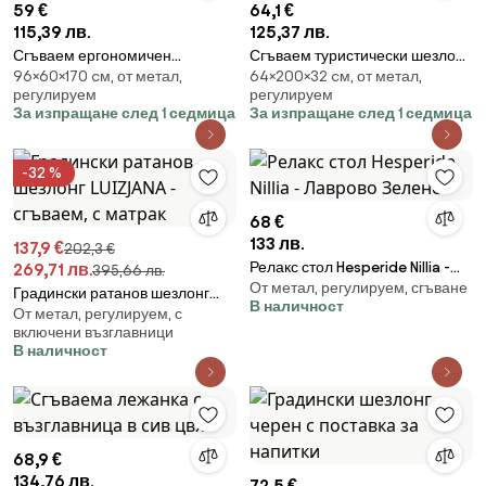
59 €
64,1 €
115,39 лв.
125,37 лв.
Сгъваем ергономичен
Сгъваем туристически шезлонг
96×60×170 cм, от метал,
64×200×32 cм, от метал,
градински шезлонг Loft S-
200 × 64 cm с джоб
регулируем
регулируем
Curve Texteline Черен
За изпращане след 1 седмица
За изпращане след 1 седмица
-32 %
68 €
133 лв.
137,9 €
202,3 €
Релакс стол Hesperide Nillia -
269,71 лв.
395,66 лв.
От метал, регулируем, сгъване
Лаврово Зелено
Градински ратанов шезлонг
В наличност
От метал, регулируем, с
LUIZJANA - сгъваем, с матрак
включени възглавници
В наличност
68,9 €
134,76 лв.
72,5 €