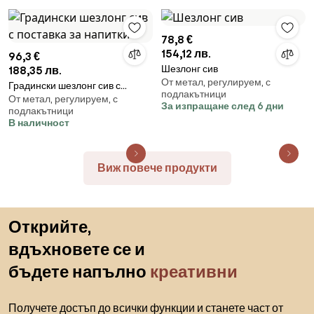
78,8 €
154,12 лв.
96,3 €
Шезлонг сив
188,35 лв.
От метал, регулируем, с
Градински шезлонг сив с
подлакътници
От метал, регулируем, с
поставка за напитки
За изпращане след 6 дни
подлакътници
В наличност
Виж повече продукти
Пропускане към началото
Открийте,
вдъхновете се и
бъдете напълно
креативни
Получете достъп до всички функции и станете част от