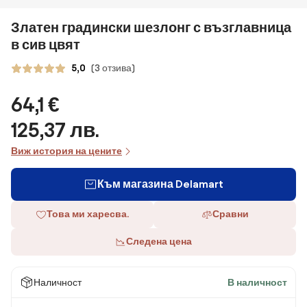
Златен градински шезлонг с възглавница
в сив цвят
5,0
(3 отзива)
64,1 €
125,37 лв.
Виж история на цените
Към магазина Delamart
Това ми харесва.
Сравни
Следена цена
Наличност
В наличност