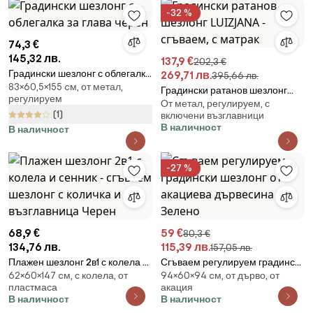
-32 %
74,3 €
145,32 лв.
137,9 €
202,3 €
Градински шезлонг с облегалка
269,71 лв.
395,66 лв.
83×60,5×155 cм, от метал,
за глава черен
Градински ратанов шезлонг
регулируем
От метал, регулируем, с
LUIZJANA - сгъваем, с матрак
(1)
включени възглавници
В наличност
В наличност
-27 %
68,9 €
59 €
80,3 €
134,76 лв.
115,39 лв.
157,05 лв.
Плажен шезлонг 2в1 с колела и
Сгъваем регулируем градински
62×60×147 cм, с колела, от
94×60×94 cм, от дърво, от
сенник - сгъваем шезлонг с
шезлонг от акациева
пластмаса
акация
количка и възглавница Черен
дървесина Зелено
В наличност
В наличност