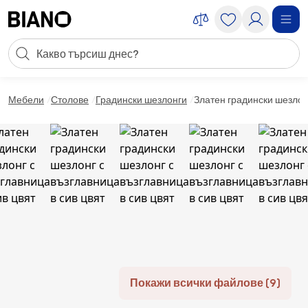
Пропускане към съдържанието
Търсене
Пропускане към футъра
Мебели
Столове
Градински шезлонги
Златен градински шезлонг
Покажи всички файлове (9)