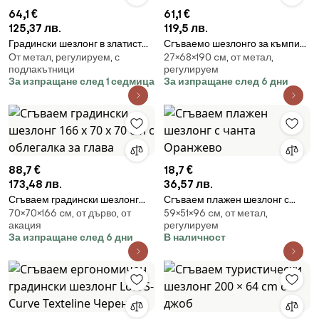
64,1 €
61,1 €
125,37 лв.
119,5 лв.
Градински шезлонг в златист
Сгъваемо шезлонго за къмпинг
От метал, регулируем, с
27×68×190 cм, от метал,
цвят с черна чанта
с матрак, 190 x 68 см, черно
подлакътници
регулируем
За изпращане след 1 седмица
За изпращане след 6 дни
88,7 €
18,7 €
173,48 лв.
36,57 лв.
Сгъваем градински шезлонг
Сгъваем плажен шезлонг с
70×70×166 cм, от дърво, от
59×51×96 cм, от метал,
166 x 70 x 70 cm с облегалка за
чанта Оранжево
акация
регулируем
глава
За изпращане след 6 дни
В наличност