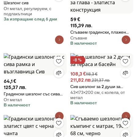
Шезлонг сив
От метал, регулируем, с
подлакътници
За изпращане след 6 дни
59 €
115,39 лв.
Сгъваем градински, плажен
Сгъване
шезлонг с възглавница и
В наличност
облегалка за глава - златиста
конструкция
-8 %
108,3 €
118,3 €
211,82 лв.
231,37 лв.
64,1 €
Сив шезлонг за 2 души за
125,37 лв.
43×173×200 cм, с колела, от
тераса и басейн
Градински шезлонг със сива
метал
От метал
рамка и възглавница Сив
В наличност
В наличност