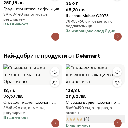
250,15 лв.
34,9 €
Градински шезлонг с функция
68,26 лв.
89×63×140 cм, от метал,
за люлеене
Шезлонг Muhler C2078
регулируем
78×153×60 cм, от метал, с
1005235, 153х60х78 см, До 100
В наличност
подлакътници
кг, Сгъваем, Червен
За изпращане след 2 дни
Най-добрите продукти от Delamart
18,7 €
108,3 €
36,57 лв.
211,82 лв.
Сгъваем плажен шезлонг с
Сгъваем дървен шезлонг от
59×51×96 cм, от метал,
51×60×190 cм, от дърво, от
чанта Оранжево
акациева дървесина
регулируем
акация
В наличност
(3)
В наличност