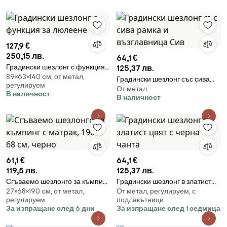
127,9 €
250,15 лв.
64,1 €
Градински шезлонг с функция
125,37 лв.
89×63×140 cм, от метал,
за люлеене
Градински шезлонг със сива
регулируем
От метал
рамка и възглавница Сив
В наличност
В наличност
61,1 €
64,1 €
119,5 лв.
125,37 лв.
Сгъваемо шезлонго за къмпинг
Градински шезлонг в златист
27×68×190 cм, от метал,
От метал, регулируем, с
с матрак, 190 x 68 см, черно
цвят с черна чанта
регулируем
подлакътници
За изпращане след 6 дни
За изпращане след 1 седмица