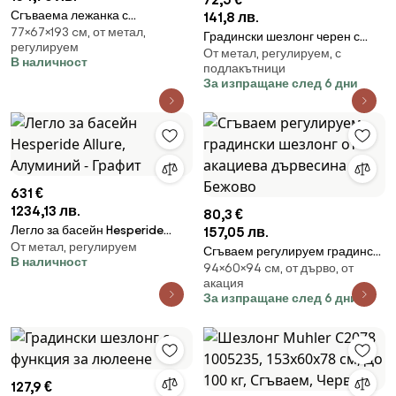
Сгъваема лежанка с
141,8 лв.
77×67×193 cм, от метал,
възглавница в сив цвят
Градински шезлонг черен с
регулируем
От метал, регулируем, с
поставка за напитки
В наличност
подлакътници
За изпращане след 6 дни
631 €
1234,13 лв.
80,3 €
Легло за басейн Hesperide
157,05 лв.
От метал, регулируем
Allure, Алуминий - Графит
Сгъваем регулируем градински
В наличност
94×60×94 cм, от дърво, от
шезлонг от акациева
акация
дървесина Бежово
За изпращане след 6 дни
127,9 €