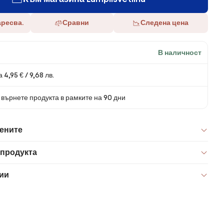
аресва.
Сравни
Следена цена
В наличност
 4,95 € / 9,68 лв.
върнете продукта в рамките на 90 дни
цените
 продукта
ии