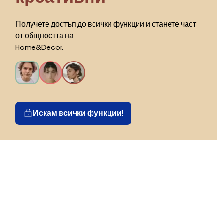
Получете достъп до всички функции и станете част
от общността на
Home&Decor.
Искам всички функции!
Изберете държава