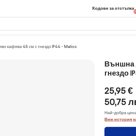
Кодове за отстъпка
1
о кафява 45 см с гнездо IP44 - Malios
Външна 
гнездо IP
25,95 €
50,75 л
Най-добра цена
Виж история н