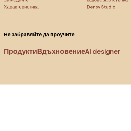
Характеристика
Densy Studio
Не забравяйте да проучите
Продукти
Вдъхновение
AI designer