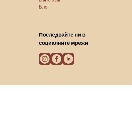
Блог
Последвайте ни в
социалните мрежи
Бисквитки
Политика за поверителност
Условия за използване
© 2026 Biano s.r.o.