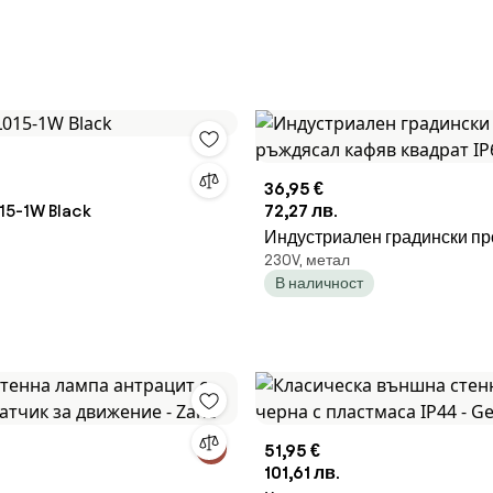
36,95 €
15-1W Black
72,27 лв.
Индустриален градински п
230V, метал
ръждясал кафяв квадрат IP6
В наличност
Lennard
51,95 €
101,61 лв.