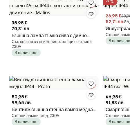
-7 %
26,95 €
28,9
52,71 лв.
56,
35,95 €
70,31 лв.
Индустриал
Стенни ламп
Външна лампа тъмно сива с димно
черен IP44
В наличнос
Със сензор за движение, стоящи светлини,
стъкло 45 см IP44 с контакт и сензор за
230V
движение - Malios
В наличност
50,95 €
46,95 €
99,65 лв.
91,83 лв.
Винтидж външна стенна лампа медна
Смарт външ
Стенни лампи, мед, 230V
Стенни ламп
IP44 - Prato
IP44 вкл. Wi
В наличност
В наличнос