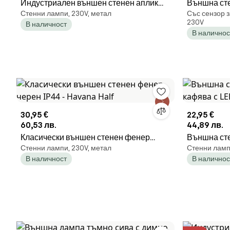
Индустриален външен стенен аплик
Външна сте
Стенни лампи, 230V, метал
Със сензор з
ръждясал кафяв IP44 - Ruben
IP54 с датч
230V
В наличност
В наличнос
30,95 €
22,95 €
60,53 лв.
44,89 лв.
Класически външен стенен фенер
Външна ст
Стенни лампи, 230V, метал
Стенни ламп
черен IP44 - Havana Half
кафява с LE
В наличност
В наличнос