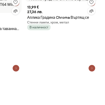
13,99 €
27,36 лв.
Аплика Градина Chroma Въртящ се
Стенни лампи, хром, метал
В наличност
а таванна