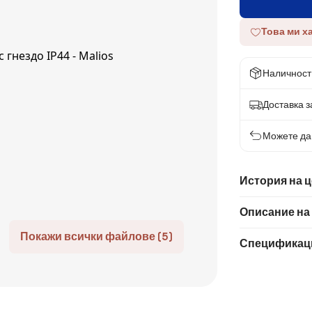
Това ми х
Наличност
Доставка за
Можете да 
История на 
Описание на
Покажи всички файлове (5)
Спецификац