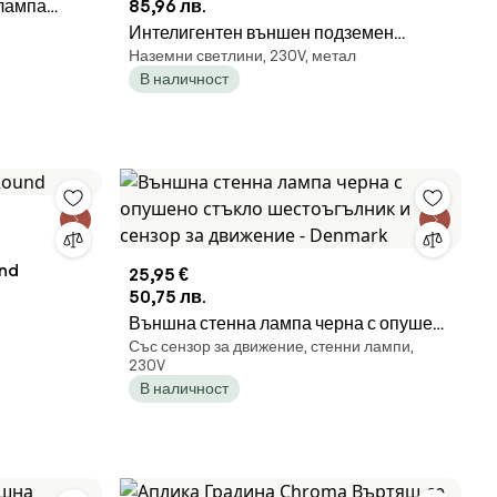
 лампа
85,96 лв.
enoa
Интелигентен външен подземен
Наземни светлини, 230V, метал
прожектор от неръждаема стомана с
В наличност
WiFi GU10 IP65 - Delux
und
25,95 €
50,75 лв.
Външна стенна лампа черна с опушено
Със сензор за движение, стенни лампи,
стъкло шестоъгълник и сензор за
230V
движение - Denmark
В наличност