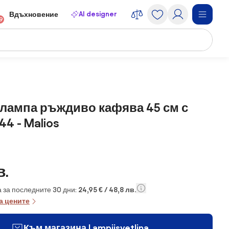
AI designer
Вдъхновение
9
лампа ръждиво кафява 45 см с
44 - Malios
в.
 за последните 30 дни:
24,95 € / 48,8 лв.
а цените
Към магазина Lampiisvetlina