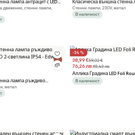
нна лампа антрацит с LED
Класическа външна стенна
а движение, стенни лампи,
Стенни лампи, 230V, метал
ик за движение - Zane
черна с пластмаса IP44 - G
В наличност
т
-34 %
38,99 €
59,02 €
76,26 лв.
115,43 лв.
Аплика Градина LED Foli Ro
енна лампа ръждиво
В наличност
и, метал
D 2-светлина IP54 - Edwin
т