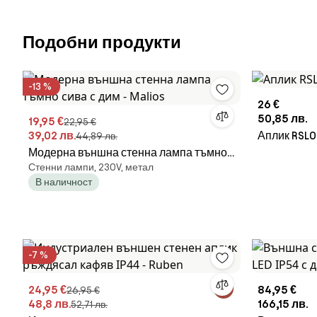
Подобни продукти
-13 %
26 €
50,85 лв.
19,95 €
22,95 €
39,02 лв.
Аплик RSL0
44,89 лв.
Модерна външна стенна лампа тъмно
Стенни лампи, 230V, метал
сива с дим - Malios
В наличност
-7 %
24,95 €
84,95 €
26,95 €
48,8 лв.
166,15 лв.
52,71 лв.