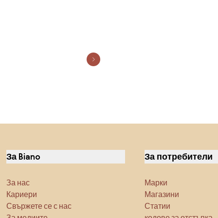
За Biano
За потребители
За нас
Марки
Кариери
Магазини
Свържете се с нас
Статии
За медиите
кодове за отстъпка