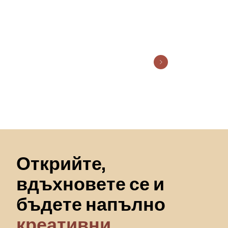
Пропускане към началото
Открийте,
вдъхновете се и
бъдете напълно
креативни