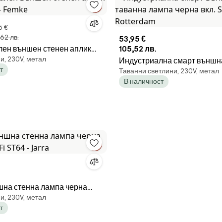
5 €
62 лв.
53,95 €
ен външен стенен аплик
105,52 лв.
и, 230V, метал
 - Femke
Индустриална смарт външн
т
Таванни светлини, 230V, метал
лампа черна вкл. ST64 Wifi -
В наличност
Rotterdam
на стенна лампа черна
и, 230V, метал
Fi ST64 - Jarra
т