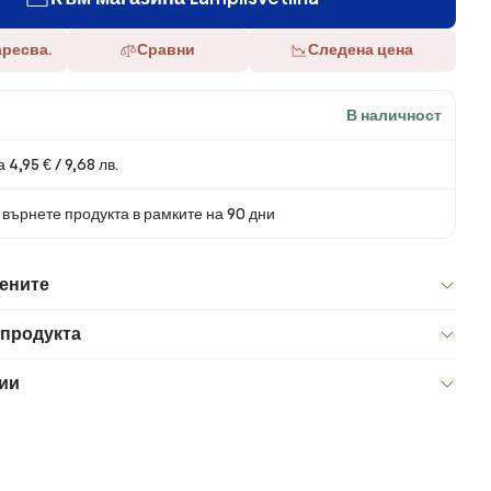
аресва.
Сравни
Следена цена
В наличност
 4,95 € / 9,68 лв.
върнете продукта в рамките на 90 дни
цените
 продукта
ии