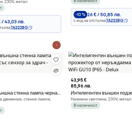
В наличност
и, 230V, метал
о тяло DICE LED/6W/230V
т
26 € / 50,85 лв.
-10 %
с код за отстъпка
TA222BG
 / 43,03 лв.
стъпка
TA222BG
43,95 €
85,96 лв.
ъншна стенна лампа черна
Интелигентен външен подз
а движение, стенни лампи,
Наземни светлини, 230V, метал
нзор за здрач - Ensam
прожектор от неръждаема с
В наличност
WiFi GU10 IP65 - Delux
т