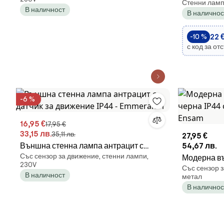
Стенни ламп
осветителн
В наличност
В наличнос
3000K IP65
22 €
-10 %
с код за от
-6 %
16,95 €
17,95 €
33,15 лв.
35,11 лв.
27,95 €
Външна стенна лампа антрацит с
54,67 лв.
Със сензор за движение, стенни лампи,
датчик за движение IP44 - Emmerald 1
Модерна в
230V
Със сензор з
IP44 със се
В наличност
метал
В наличнос