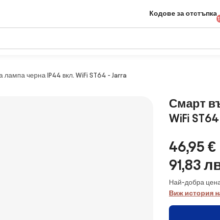
Кодове за отстъпка
лампа черна IP44 вкл. WiFi ST64 - Jarra
Смарт въ
WiFi ST64 
46,95 €
91,83 лв
Най-добра цена
Виж история н