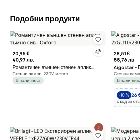
Подобни продукти
20,95 €
28,51 €
40,97 лв.
55,76 лв.
Романтичен външен стенен аплик
Aigostar -
Стенни лампи, 230V, метал
Стенни ламп
тъмно сив - Oxford
2xGU10/230
В наличност
В наличнос
26 
-10 %
с код за от