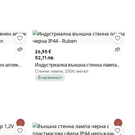
26,95 €
52,71 лв.
ен аплик
Индустриална външна стенна лампа
Стенни лампи, 230V, метал
en
черна IP44 - Ruben
В наличност