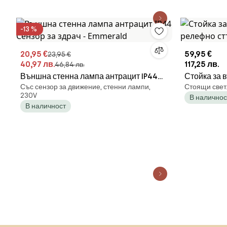
-13 %
20,95 €
59,95 €
23,95 €
40,97 лв.
117,25 лв.
46,84 лв.
Външна стенна лампа антрацит IP44
Стойка за 
Със сензор за движение, стенни лампи,
Стоящи свет
Сензор за здрач - Emmerald
релефно стъ
230V
В наличнос
В наличност