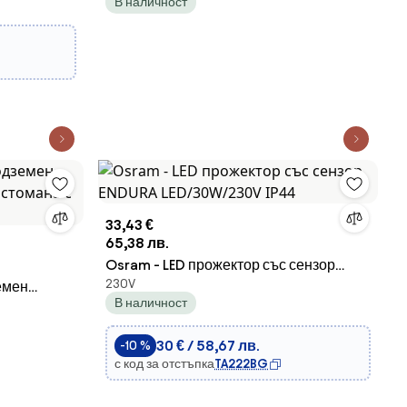
В наличност
33,43 €
65,38 лв.
Osram - LED прожектор със сензор
230V
емен
ENDURA LED/30W/230V IP44
В наличност
томана с
30 € / 58,67 лв.
-10 %
с код за отстъпка
TA222BG