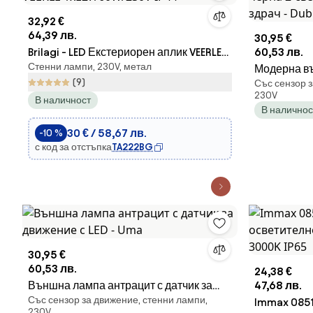
32,92 €
64,39 лв.
30,95 €
Brilagi - LED Екстериорен аплик VEERLE
60,53 лв.
Стенни лампи, 230V, метал
1xE27/60W/230V IP44
Модерна в
(9)
Със сензор з
2-светлина 
230V
В наличност
Dubbla
В наличнос
30 € / 58,67 лв.
-10 %
с код за отстъпка
TA222BG
30,95 €
60,53 лв.
24,38 €
Външна лампа антрацит с датчик за
47,68 лв.
Със сензор за движение, стенни лампи,
движение с LED - Uma
Immax 0851
230V