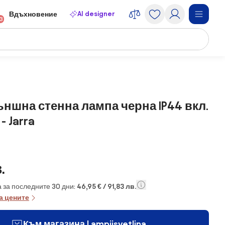
AI designer
Вдъхновение
13
ншна стенна лампа черна IP44 вкл.
- Jarra
.
 за последните 30 дни:
46,95 € / 91,83 лв.
а цените
Към магазина Lampiisvetlina