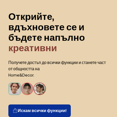
Пропускане към началото
Открийте,
вдъхновете се и
бъдете напълно
креативни
Получете достъп до всички функции и станете част
от общността на
Home&Decor.
Искам всички функции!