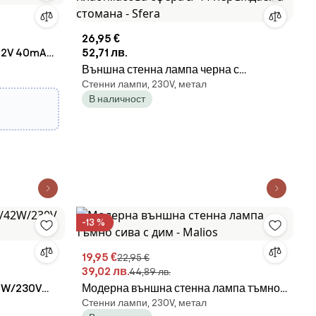
26,95 €
1,2V 40mAh
52,71 лв.
Външна стенна лампа черна с
Стенни лампи, 230V, метал
пластмасова сфера IP44 неръждаема
В наличност
стомана - Sfera
-13 %
19,95 €
22,95 €
39,02 лв.
44,89 лв.
42W/230V
Модерна външна стенна лампа тъмно
Стенни лампи, 230V, метал
сива с дим - Malios