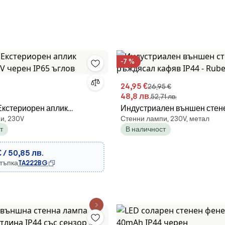
-7 %
24,95 €
26,95 €
48,8 лв.
52,71 лв.
 Екстериорен аплик
Индустриален външен стен
и, 230V
Стенни лампи, 230V, метал
V черен IP65 ъглов
ръждясал кафяв IP44 - Rub
т
В наличност
€ / 50,85 лв.
стъпка
TA222BG