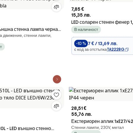
7,85 €
15,35 лв.
LED соларен стенен фенер 
ъншна стенна лампа черна
IP44 черен
В наличност
а движение, стенни лампи,
IP44 със сензор за здрач -
7 € / 13,69 лв.
-10 %
т
с код за отстъпка
TA222BG
28,51 €
55,76 лв.
Екстериорен аплик 1xE27/
Стенни лампи, 230V, метал
0L - LED външно стенно
IP44 черен