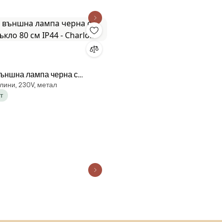
външна лампа черна с
лини, 230V, метал
кло 80 см IP44 - Charlois
т