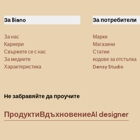
За Biano
За потребители
За нас
Марки
Кариери
Магазини
Свържете се с нас
Статии
За медиите
кодове за отстъпка
Характеристика
Densy Studio
Не забравяйте да проучите
Продукти
Вдъхновение
AI designer