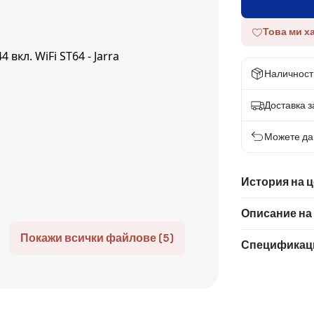
Това ми х
Наличност
Доставка за
Можете да 
История на 
Описание на
Покажи всички файлове (5)
Спецификац